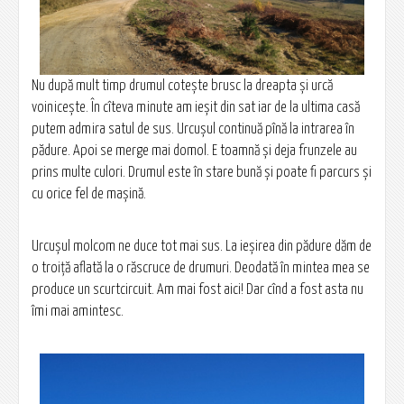
Nu după mult timp drumul cotește brusc la dreapta și urcă
voinicește. În cîteva minute am ieșit din sat iar de la ultima casă
putem admira satul de sus. Urcușul continuă pînă la intrarea în
pădure. Apoi se merge mai domol. E toamnă și deja frunzele au
prins multe culori. Drumul este în stare bună și poate fi parcurs și
cu orice fel de mașină.
Urcușul molcom ne duce tot mai sus. La ieșirea din pădure dăm de
o troiță aflată la o răscruce de drumuri. Deodată în mintea mea se
produce un scurtcircuit. Am mai fost aici! Dar cînd a fost asta nu
îmi mai amintesc.