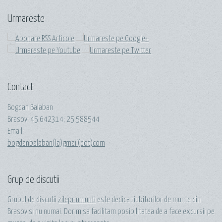
Urmareste
Contact
Bogdan Balaban
Brasov:
45.642314
;
25.588544
Email:
bogdanbalaban(la)gmail(dot)com
Grup de discutii
Grupul de discutii
zileprinmunti
este dedicat iubitorilor de munte din
Brasov si nu numai. Dorim sa facilitam posibilitatea de a face excursii pe