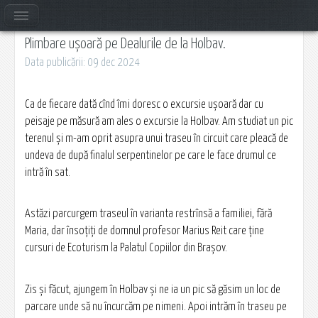
Plimbare ușoară pe Dealurile de la Holbav.
Data publicării: 09 dec 2024
Ca de fiecare dată cînd îmi doresc o excursie ușoară dar cu
peisaje pe măsură am ales o excursie la Holbav. Am studiat un pic
terenul și m-am oprit asupra unui traseu în circuit care pleacă de
undeva de după finalul serpentinelor pe care le face drumul ce
intră în sat.
Astăzi parcurgem traseul în varianta restrînsă a familiei, fără
Maria, dar însoțiți de domnul profesor Marius Reit care ține
cursuri de Ecoturism la Palatul Copiilor din Brașov.
Zis și făcut, ajungem în Holbav și ne ia un pic să găsim un loc de
parcare unde să nu încurcăm pe nimeni. Apoi intrăm în traseu pe