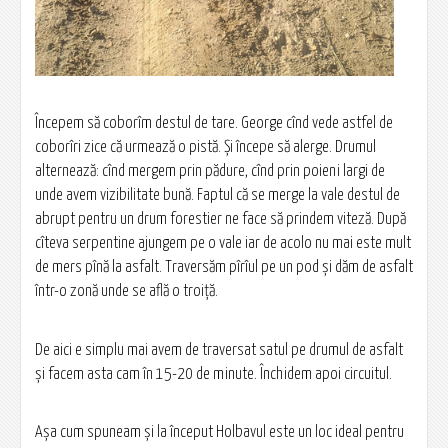
Începem să coborîm destul de tare. George cînd vede astfel de
coborîri zice că urmează o pistă. Și începe să alerge. Drumul
alternează: cînd mergem prin pădure, cînd prin poieni largi de
unde avem vizibilitate bună. Faptul că se merge la vale destul de
abrupt pentru un drum forestier ne face să prindem viteză. După
cîteva serpentine ajungem pe o vale iar de acolo nu mai este mult
de mers pînă la asfalt. Traversăm pîrîul pe un pod și dăm de asfalt
într-o zonă unde se află o troiță.
De aici e simplu mai avem de traversat satul pe drumul de asfalt
și facem asta cam în 15-20 de minute. Închidem apoi circuitul.
Așa cum spuneam și la început Holbavul este un loc ideal pentru