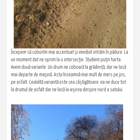
Începem să coborîm mai accentuat și imediat intrăm în pădure. La
un moment dat ne oprim la o intersecție. Studiem puțin harta.
Avem două variante. Un drum ne coboară la grădiniță, dar ne lasă
mai departe de mașină. Asta înseamnă mai mult de mers pe jos,
pe asfalt. Cealaltă variantă este cea câștigătoare: ea ne duce tot
la drumul de asfalt dar ne lasă la ieșirea dinspre nord a satului.