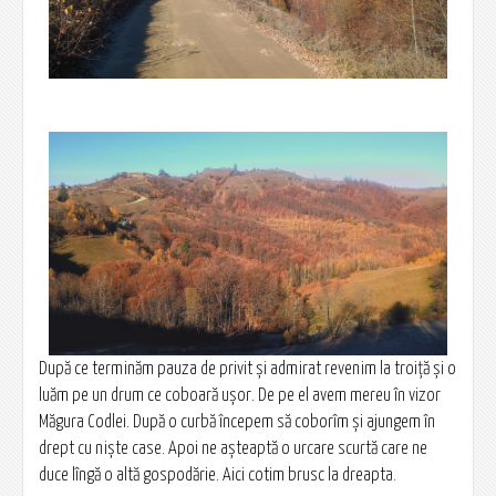
După ce terminăm pauza de privit și admirat revenim la troiță și o
luăm pe un drum ce coboară ușor. De pe el avem mereu în vizor
Măgura Codlei. După o curbă începem să coborîm și ajungem în
drept cu niște case. Apoi ne așteaptă o urcare scurtă care ne
duce lîngă o altă gospodărie. Aici cotim brusc la dreapta.