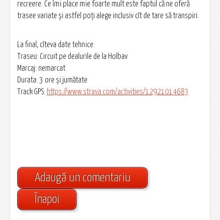
recreere. Ce îmi place mie foarte mult este faptul că ne oferă
trasee variate și astfel poți alege inclusiv cît de tare să transpiri.
La final, cîteva date tehnice:
Traseu: Circuit pe dealurile de la Holbav
Marcaj: nemarcat
Durata: 3 ore și jumătate
Track GPS:
https://www.strava.com/activities/12921014683
Adaugă un comentariu
Înapoi