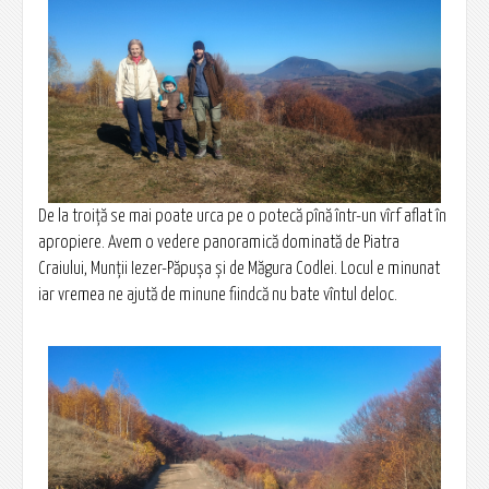
De la troiță se mai poate urca pe o potecă pînă într-un vîrf aflat în
apropiere. Avem o vedere panoramică dominată de Piatra
Craiului, Munții Iezer-Păpușa și de Măgura Codlei. Locul e minunat
iar vremea ne ajută de minune fiindcă nu bate vîntul deloc.