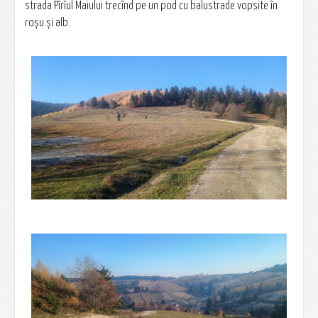
strada Pîrîul Maiului trecînd pe un pod cu balustrade vopsite în
roșu și alb.