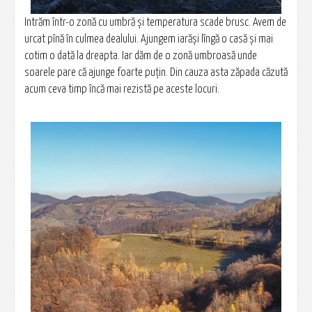
Intrăm într-o zonă cu umbră și temperatura scade brusc. Avem de
urcat pînă în culmea dealului. Ajungem iarăși lîngă o casă și mai
cotim o dată la dreapta. Iar dăm de o zonă umbroasă unde
soarele pare că ajunge foarte puțin. Din cauza asta zăpada căzută
acum ceva timp încă mai rezistă pe aceste locuri.