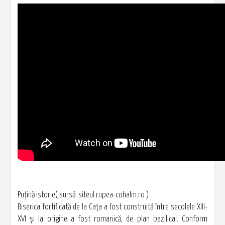
Puţină istorie( sursă: siteul rupea-cohalm.ro )
Biserica fortificată de la Cața a fost construită între secolele XIII-
XVI şi la origine a fost romanică, de plan bazilical. Conform