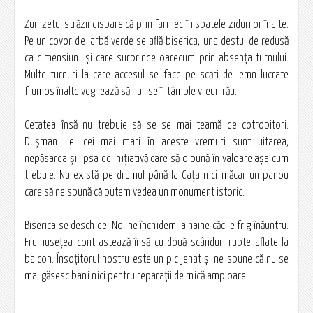
Zumzetul străzii dispare că prin farmec în spatele zidurilor înalte.
Pe un covor de iarbă verde se află biserica, una destul de redusă
ca dimensiuni şi care surprinde oarecum prin absenţa turnului.
Multe turnuri la care accesul se face pe scări de lemn lucrate
frumos înalte veghează să nu i se întâmple vreun rău.
Cetatea însă nu trebuie să se se mai teamă de cotropitori.
Duşmanii ei cei mai mari în aceste vremuri sunt uitarea,
nepăsarea şi lipsa de iniţiativă care să o pună în valoare aşa cum
trebuie. Nu există pe drumul până la Cața nici măcar un panou
care să ne spună că putem vedea un monument istoric.
Biserica se deschide. Noi ne închidem la haine căci e frig înăuntru.
Frumuseţea contrastează însă cu două scânduri rupte aflate la
balcon. Însoţitorul nostru este un pic jenat şi ne spune că nu se
mai găsesc bani nici pentru reparaţii de mică amploare.