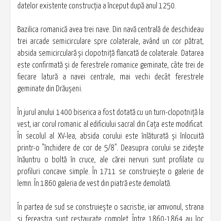
datelor existente construcția a început după anul 1250.
Bazilica romanică avea trei nave. Din navă centrală de deschideau
trei arcade semicirculare spre colaterale, având un cor pătrat,
absida semicirculară şi clopotniţă flancată de colaterale. Datarea
este confirmată şi de ferestrele romanice geminate, câte trei de
fiecare latură a navei centrale, mai vechi decât ferestrele
geminate din Drăușeni.
În jurul anului 1400 biserica a fost dotată cu un turn-clopotniță la
vest, iar corul romanic al edificiului sacral din Cața este modificat.
În secolul al XV-lea, absida corului este înlăturată şi înlocuită
printr-o "închidere de cor de 5/8". Deasupra corului se zideşte
înăuntru o boltă în cruce, ale cărei nervuri sunt profilate cu
profiluri concave simple. În 1711 se construieşte o galerie de
lemn. În 1860 galeria de vest din piatră este demolată.
În partea de sud se construieşte o sacristie, iar amvonul, strana
şi fereastra sunt restaurate complet. Între 1860-1864 au loc