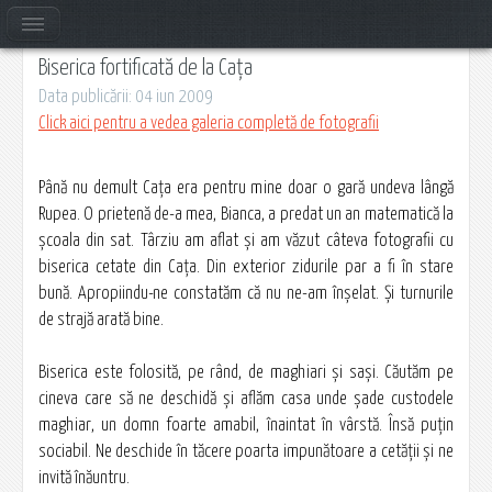
Biserica fortificată de la Cața
Data publicării: 04 iun 2009
Click aici pentru a vedea galeria completă de fotografii
Până nu demult Cața era pentru mine doar o gară undeva lângă
Rupea. O prietenă de-a mea, Bianca, a predat un an matematică la
şcoala din sat. Târziu am aflat şi am văzut câteva fotografii cu
biserica cetate din Cața. Din exterior zidurile par a fi în stare
bună. Apropiindu-ne constatăm că nu ne-am înşelat. Şi turnurile
de strajă arată bine.
Biserica este folosită, pe rând, de maghiari şi saşi. Căutăm pe
cineva care să ne deschidă şi aflăm casa unde şade custodele
maghiar, un domn foarte amabil, înaintat în vârstă. Însă puţin
sociabil. Ne deschide în tăcere poarta impunătoare a cetăţii şi ne
invită înăuntru.