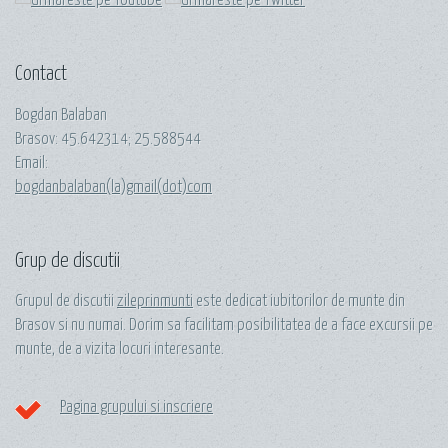
Contact
Bogdan Balaban
Brasov:
45.642314
;
25.588544
Email:
bogdanbalaban(la)gmail(dot)com
Grup de discutii
Grupul de discutii
zileprinmunti
este dedicat iubitorilor de munte din
Brasov si nu numai. Dorim sa facilitam posibilitatea de a face excursii pe
munte, de a vizita locuri interesante.
Pagina grupului si inscriere