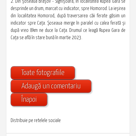
2. Din şoseaua Braşov - Sighişoara, în localitatea Rupea Gară se
desprinde un drum, marcat cu indicator, spre Homorod. La ieşirea
din localitatea Homorod, după traversarea căii ferate găsim un
indicator spre Cața. Şoseaua merge în paralel cu calea ferată şi
după vreo 8km ne duce la Cața. Drumul ce leagă Rupea Gara de
Cața se află în stare bună în martie 2023.
Toate fotografiile
Adaugă un comentariu
Înapoi
Distribuie pe retelele sociale