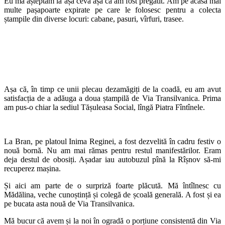
Eu mă așteptam la așa ceva așa că am fost pregătit. Am pe acasă mai
multe pașapoarte expirate pe care le folosesc pentru a colecta
ștampile din diverse locuri: cabane, pasuri, vîrfuri, trasee.
Așa că, în timp ce unii plecau dezamăgiți de la coadă, eu am avut
satisfacția de a adăuga a doua ștampilă de Via Transilvanica. Prima
am pus-o chiar la sediul Tășuleasa Social, lîngă Piatra Fîntînele.
La Bran, pe platoul Inima Reginei, a fost dezvelită în cadru festiv o
nouă bornă. Nu am mai rămas pentru restul manifestărilor. Eram
deja destul de obosiți. Așadar iau autobuzul pînă la Rîșnov să-mi
recuperez mașina.
Și aici am parte de o surpriză foarte plăcută. Mă întîlnesc cu
Mădălina, veche cunoștință și colegă de școală generală. A fost și ea
pe bucata asta nouă de Via Transilvanica.
Mă bucur că avem și la noi în ogradă o porțiune consistentă din Via