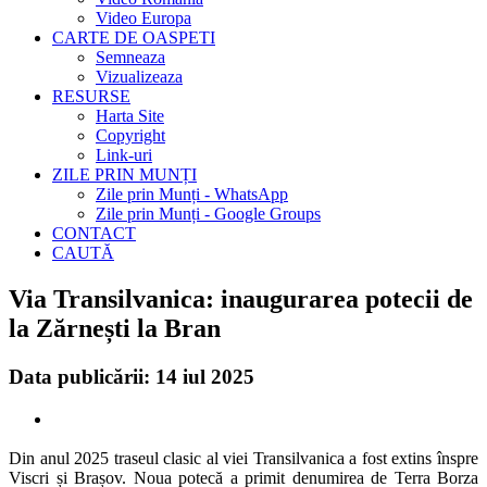
Video Europa
CARTE DE OASPETI
Semneaza
Vizualizeaza
RESURSE
Harta Site
Copyright
Link-uri
ZILE PRIN MUNȚI
Zile prin Munți - WhatsApp
Zile prin Munți - Google Groups
CONTACT
CAUTĂ
Via Transilvanica: inaugurarea potecii de
la Zărnești la Bran
Data publicării: 14 iul 2025
Din anul 2025 traseul clasic al viei Transilvanica a fost extins înspre
Viscri și Brașov. Noua potecă a primit denumirea de Terra Borza