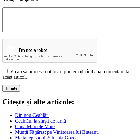
Vreau să primesc notificări prin email cînd apar comentarii la
acest articol.
Citește și alte articole:
Din nou Ceahlău
Ceahlăul la sfîrșit de iarnă
Cupa Muntele Mare
Munții Făgăraș: pe Vînătoarea lui Buteanu
Malta, episodul 2: Insula Gozo