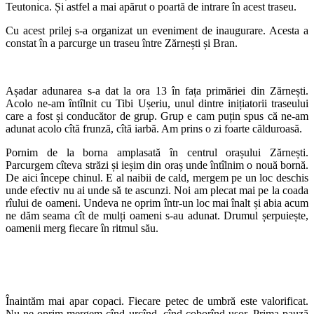
Teutonica. Și astfel a mai apărut o poartă de intrare în acest traseu.
Cu acest prilej s-a organizat un eveniment de inaugurare. Acesta a
constat în a parcurge un traseu între Zărnești și Bran.
Așadar adunarea s-a dat la ora 13 în fața primăriei din Zărnești.
Acolo ne-am întîlnit cu Tibi Ușeriu, unul dintre inițiatorii traseului
care a fost și conducător de grup. Grup e cam puțin spus că ne-am
adunat acolo cîtă frunză, cîtă iarbă. Am prins o zi foarte călduroasă.
Pornim de la borna amplasată în centrul orașului Zărnești.
Parcurgem cîteva străzi și ieșim din oraș unde întîlnim o nouă bornă.
De aici începe chinul. E al naibii de cald, mergem pe un loc deschis
unde efectiv nu ai unde să te ascunzi. Noi am plecat mai pe la coada
rîului de oameni. Undeva ne oprim într-un loc mai înalt și abia acum
ne dăm seama cît de mulți oameni s-au adunat. Drumul șerpuiește,
oamenii merg fiecare în ritmul său.
Înaintăm mai apar copaci. Fiecare petec de umbră este valorificat.
Nu ne oprim mergem cînd urcînd, cînd coborînd ușor. Prima pauză