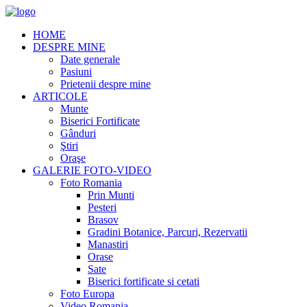
HOME
DESPRE MINE
Date generale
Pasiuni
Prietenii despre mine
ARTICOLE
Munte
Biserici Fortificate
Gânduri
Ştiri
Oraşe
GALERIE FOTO-VIDEO
Foto Romania
Prin Munti
Pesteri
Brasov
Gradini Botanice, Parcuri, Rezervatii
Manastiri
Orase
Sate
Biserici fortificate si cetati
Foto Europa
Video Romania