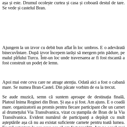
așa și este. Drumul ocolește curtea și casa și coboară destul de tare.
Se vede și castelul Bran.
Ajungem la un izvor cu debit bun aflat în loc umbros. E o adevărată
binecuvîntare. După izvor începem iarăși să mergem prin pădure, pe
malul pîrîului Turcu. Într-un loc unde traversarea ar fi fost riscantă a
fost construit un podeț de lemn.
Apoi mai este ceva care ne atrage atenția. Odată aici a fost o cabană
mare. Se numea Bran-Castel. Din păcate vorbim de ea la trecut.
Se aude muzică, semn că suntem aproape de destinația finală,
Platoul Inima Reginei din Bran. Și așa a și fost. Am ajuns. E o coadă
mare. organizatorii au promis pentru fiecare participant cîte un carnet
al drumețului Via Transilvanica, vizat cu ștampila de Bran de la Via
Transilvanica. Evident numărul de participanți a depășit cu mult
așteptările așa că nu au existat suficiente carnete pentru toată lumea.