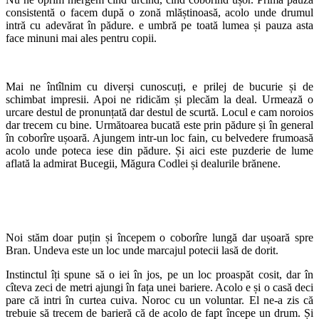
consistentă o facem după o zonă mlăștinoasă, acolo unde drumul
intră cu adevărat în pădure. e umbră pe toată lumea și pauza asta
face minuni mai ales pentru copii.
Mai ne întîlnim cu diverși cunoscuți, e prilej de bucurie și de
schimbat impresii. Apoi ne ridicăm și plecăm la deal. Urmează o
urcare destul de pronunțată dar destul de scurtă. Locul e cam noroios
dar trecem cu bine. Următoarea bucată este prin pădure și în general
în coborîre ușoară. Ajungem intr-un loc fain, cu belvedere frumoasă
acolo unde poteca iese din pădure. Și aici este puzderie de lume
aflată la admirat Bucegii, Măgura Codlei și dealurile brănene.
Noi stăm doar puțin și începem o coborîre lungă dar ușoară spre
Bran. Undeva este un loc unde marcajul potecii lasă de dorit.
Instinctul îți spune să o iei în jos, pe un loc proaspăt cosit, dar în
cîteva zeci de metri ajungi în fața unei bariere. Acolo e și o casă deci
pare că intri în curtea cuiva. Noroc cu un voluntar. El ne-a zis că
trebuie să trecem de barieră că de acolo de fapt începe un drum. Și