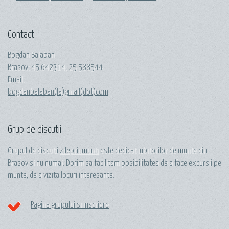
Contact
Bogdan Balaban
Brasov:
45.642314
;
25.588544
Email:
bogdanbalaban(la)gmail(dot)com
Grup de discutii
Grupul de discutii
zileprinmunti
este dedicat iubitorilor de munte din
Brasov si nu numai. Dorim sa facilitam posibilitatea de a face excursii pe
munte, de a vizita locuri interesante.
Pagina grupului si inscriere