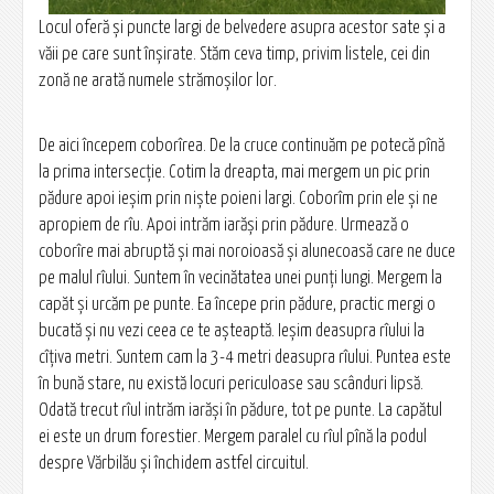
Locul oferă și puncte largi de belvedere asupra acestor sate și a
văii pe care sunt înșirate. Stăm ceva timp, privim listele, cei din
zonă ne arată numele strămoșilor lor.
De aici începem coborîrea. De la cruce continuăm pe potecă pînă
la prima intersecție. Cotim la dreapta, mai mergem un pic prin
pădure apoi ieșim prin niște poieni largi. Coborîm prin ele și ne
apropiem de rîu. Apoi intrăm iarăși prin pădure. Urmează o
coborîre mai abruptă și mai noroioasă și alunecoasă care ne duce
pe malul rîului. Suntem în vecinătatea unei punți lungi. Mergem la
capăt și urcăm pe punte. Ea începe prin pădure, practic mergi o
bucată și nu vezi ceea ce te așteaptă. Ieșim deasupra rîului la
cîțiva metri. Suntem cam la 3-4 metri deasupra rîului. Puntea este
în bună stare, nu există locuri periculoase sau scânduri lipsă.
Odată trecut rîul intrăm iarăși în pădure, tot pe punte. La capătul
ei este un drum forestier. Mergem paralel cu rîul pînă la podul
despre Vărbilău și închidem astfel circuitul.