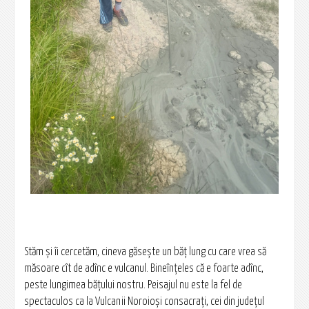
Stăm și îi cercetăm, cineva găsește un băț lung cu care vrea să
măsoare cît de adînc e vulcanul. Bineînțeles că e foarte adînc,
peste lungimea bățului nostru. Peisajul nu este la fel de
spectaculos ca la Vulcanii Noroioși consacrați, cei din județul