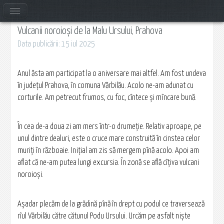
Vulcanii noroioși de la Malu Ursului, Prahova
Data publicării: 15 iul 2025
Anul ăsta am participat la o aniversare mai altfel. Am fost undeva
în județul Prahova, în comuna Vărbilău. Acolo ne-am adunat cu
corturile. Am petrecut frumos, cu foc, cîntece și mîncare bună.
În cea de-a doua zi am mers într-o drumeție. Relativ aproape, pe
unul dintre dealuri, este o cruce mare construită în cinstea celor
muriți în războaie. Inițial am zis să mergem pînă acolo. Apoi am
aflat că ne-am putea lungi excursia. În zonă se află cîțiva vulcani
noroioși.
Așadar plecăm de la grădină pînă în drept cu podul ce traversează
rîul Vărbilău către cătunul Podu Ursului. Urcăm pe asfalt niște