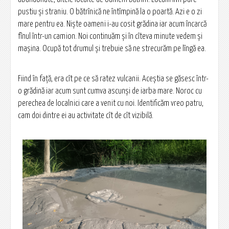
pustiu și straniu. O bătrînică ne întîmpină la o poartă. Azi e o zi
mare pentru ea. Niște oameni i-au cosit grădina iar acum încarcă
fînul într-un camion. Noi continuăm și în cîteva minute vedem și
mașina. Ocupă tot drumul și trebuie să ne strecurăm pe lîngă ea.
Fiind în față, era cît pe ce să ratez vulcanii. Aceștia se găsesc într-
o grădină iar acum sunt cumva ascunși de iarba mare. Noroc cu
perechea de localnici care a venit cu noi. Identificăm vreo patru,
cam doi dintre ei au activitate cît de cît vizibilă.