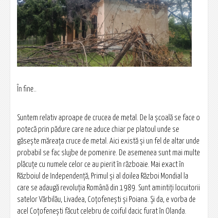
În fine..
Suntem relativ aproape de crucea de metal. De la școală se face o
potecă prin pădure care ne aduce chiar pe platoul unde se
găsește măreața cruce de metal. Aici există și un fel de altar unde
probabil se fac slujbe de pomenire. De asemenea sunt mai multe
plăcuțe cu numele celor ce au pierit în războaie. Mai exact în
Războiul de Independență, Primul și al doilea Război Mondial la
care se adaugă revoluția Română din 1989. Sunt amintiți locuitorii
satelor Vărbilău, Livadea, Coțofenești și Poiana. Și da, e vorba de
acel Coțofenești făcut celebru de coiful dacic furat în Olanda.