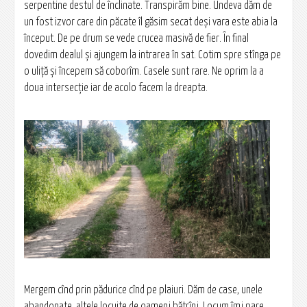
serpentine destul de înclinate. Transpirăm bine. Undeva dăm de
un fost izvor care din păcate îl găsim secat deși vara este abia la
început. De pe drum se vede crucea masivă de fier. În final
dovedim dealul și ajungem la intrarea în sat. Cotim spre stînga pe
o uliță și începem să coborîm. Casele sunt rare. Ne oprim la a
doua intersecție iar de acolo facem la dreapta.
Mergem cînd prin pădurice cînd pe plaiuri. Dăm de case, unele
abandonate, altele locuite de oameni bătrîni. Locum îmi pare