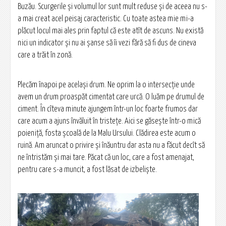
Buzău. Scurgerile și volumul lor sunt mult reduse și de aceea nu s-
a mai creat acel peisaj caracteristic. Cu toate astea mie mi-a
plăcut locul mai ales prin faptul că este atît de ascuns. Nu există
nici un indicator și nu ai șanse să îi vezi fără să fi dus de cineva
care a trăit în zonă.
Plecăm înapoi pe același drum. Ne oprim la o intersecție unde
avem un drum proaspăt cimentat care urcă. O luăm pe drumul de
ciment. În cîteva minute ajungem într-un loc foarte frumos dar
care acum a ajuns învăluit în tristețe. Aici se găsește într-o mică
poieniță, fosta școală de la Malu Ursului. Clădirea este acum o
ruină. Am aruncat o privire și înăuntru dar asta nu a făcut decît să
ne întristăm și mai tare. Păcat că un loc, care a fost amenajat,
pentru care s-a muncit, a fost lăsat de izbeliște.