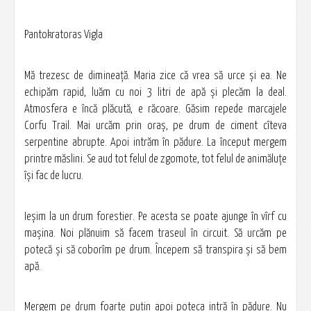
Pantokratoras Vigla
Mă trezesc de dimineață. Maria zice că vrea să urce și ea. Ne
echipăm rapid, luăm cu noi 3 litri de apă și plecăm la deal.
Atmosfera e încă plăcută, e răcoare. Găsim repede marcajele
Corfu Trail. Mai urcăm prin oraș, pe drum de ciment cîteva
serpentine abrupte. Apoi intrăm în pădure. La început mergem
printre măslini. Se aud tot felul de zgomote, tot felul de animăluțe
își fac de lucru.
Ieșim la un drum forestier. Pe acesta se poate ajunge în vîrf cu
mașina. Noi plănuim să facem traseul în circuit. Să urcăm pe
potecă și să coborîm pe drum. Începem să transpira și să bem
apă.
Mergem pe drum foarte puțin apoi poteca intră în pădure. Nu