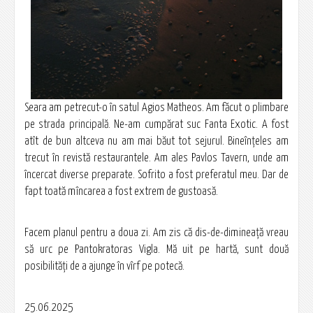
Seara am petrecut-o în satul Agios Matheos. Am făcut o plimbare
pe strada principală. Ne-am cumpărat suc Fanta Exotic. A fost
atît de bun altceva nu am mai băut tot sejurul. Bineînțeles am
trecut în revistă restaurantele. Am ales Pavlos Tavern, unde am
încercat diverse preparate. Sofrito a fost preferatul meu. Dar de
fapt toată mîncarea a fost extrem de gustoasă.
Facem planul pentru a doua zi. Am zis că dis-de-dimineață vreau
să urc pe Pantokratoras Vigla. Mă uit pe hartă, sunt două
posibilități de a ajunge în vîrf pe potecă.
25.06.2025