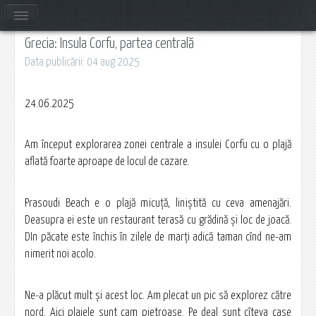
Grecia: Insula Corfu, partea centrală
Data publicării: 04 aug 2025
24.06.2025
Am început explorarea zonei centrale a insulei Corfu cu o plajă
aflată foarte aproape de locul de cazare.
Prasoudi Beach e o plajă micuță, liniștită cu ceva amenajări.
Deasupra ei este un restaurant terasă cu grădină și loc de joacă.
DIn păcate este închis în zilele de marți adică taman cînd ne-am
nimerit noi acolo.
Ne-a plăcut mult și acest loc. Am plecat un pic să explorez către
nord. Aici plajele sunt cam pietroase. Pe deal sunt cîteva case