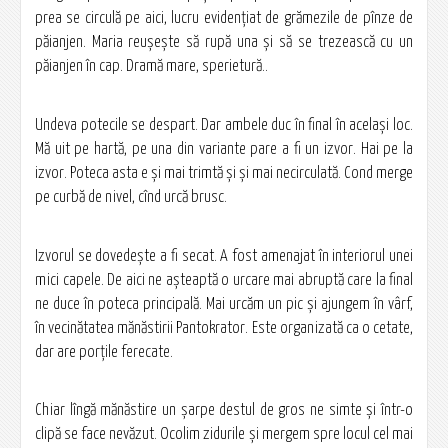
prea se circulă pe aici, lucru evidențiat de grămezile de pînze de
păianjen. Maria reușește să rupă una și să se trezească cu un
păianjen în cap. Dramă mare, sperietură..
Undeva potecile se despart. Dar ambele duc în final în același loc.
Mă uit pe hartă, pe una din variante pare a fi un izvor. Hai pe la
izvor. Poteca asta e și mai trimtă și și mai necirculată. Cond merge
pe curbă de nivel, cînd urcă brusc.
Izvorul se dovedește a fi secat. A fost amenajat în interiorul unei
mici capele. De aici ne așteaptă o urcare mai abruptă care la final
ne duce în poteca principală. Mai urcăm un pic și ajungem în vârf,
în vecinătatea mănăstirii Pantokrator. Este organizată ca o cetate,
dar are porțile ferecate.
Chiar lîngă mănăstire un șarpe destul de gros ne simte și într-o
clipă se face nevăzut. Ocolim zidurile și mergem spre locul cel mai