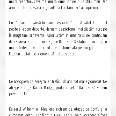
multe resorturi, ceva mai multă lume. În fine, nu e stilul meu. Dar
apa este frumoasă și puțin adîncă. Loc bun dacă ai copiii mici.
Un rîu care se varsă în mare desparte în două satul. Iar podul
peste el e cam departe. Mergem pe pietonal, mai căscăm gura pe
la magazine și taverne. Apoi urcăm în mașină și ne continuăm
deplasarea. Ne oprim în stațiune Benitses. O stațiune cochetă, cu
multe hoteluri, vile. Dar tot prea aglomerată pentru gustul meu.
Este un loc fain de promenadă mai ales seara.
Ne apropiem de Kerkyra iar traficul devine tot mai aglomerat. Ne
atrage atenția Kaiser Bridge, podul regelui. Dar hai să vedem
povestea lui:
Kaiserul Wilhelm al II-lea era extrem de atașat de Corfu și a
cumpărat Palatul Achillion în 1907. Carl Ludwig Sprenger a fost