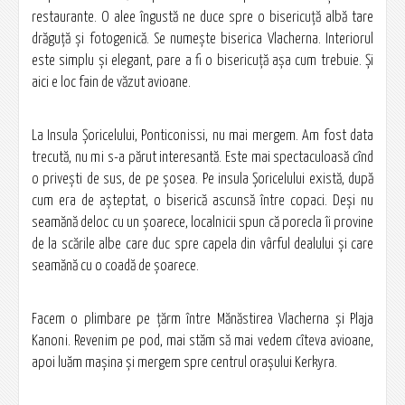
restaurante. O alee îngustă ne duce spre o bisericuță albă tare
drăguță și fotogenică. Se numește biserica Vlacherna. Interiorul
este simplu și elegant, pare a fi o bisericuță așa cum trebuie. Și
aici e loc fain de văzut avioane.
La Insula Șoricelului, Ponticonissi, nu mai mergem. Am fost data
trecută, nu mi s-a părut interesantă. Este mai spectaculoasă cînd
o privești de sus, de pe șosea. Pe insula Șoricelului există, după
cum era de așteptat, o biserică ascunsă între copaci. Deşi nu
seamănă deloc cu un şoarece, localnicii spun că porecla îi provine
de la scările albe care duc spre capela din vârful dealului şi care
seamănă cu o coadă de şoarece.
Facem o plimbare pe țărm între Mănăstirea Vlacherna și Plaja
Kanoni. Revenim pe pod, mai stăm să mai vedem cîteva avioane,
apoi luăm mașina și mergem spre centrul orașului Kerkyra.