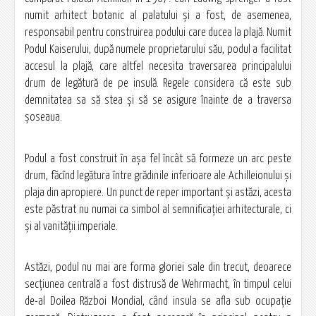
numit arhitect botanic al palatului și a fost, de asemenea,
responsabil pentru construirea podului care ducea la plajă. Numit
Podul Kaiserului, după numele proprietarului său, podul a facilitat
accesul la plajă, care altfel necesita traversarea principalului
drum de legătură de pe insulă. Regele considera că este sub
demnitatea sa să stea și să se asigure înainte de a traversa
șoseaua.
Podul a fost construit în așa fel încât să formeze un arc peste
drum, făcînd legătura între grădinile inferioare ale Achilleionului și
plaja din apropiere. Un punct de reper important și astăzi, acesta
este păstrat nu numai ca simbol al semnificației arhitecturale, ci
și al vanității imperiale.
Astăzi, podul nu mai are forma gloriei sale din trecut, deoarece
secțiunea centrală a fost distrusă de Wehrmacht, în timpul celui
de-al Doilea Război Mondial, când insula se afla sub ocupație