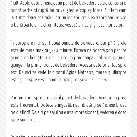
înalt. Acolo este amenajat un punct de belvedere cu balconaș și o
bancă veche și ruptă. Iar priveliștea..e copleșitoare. Suntem cam
la 400m deasupra mării într-un loc abrupt. E extraordinar. Se văd
o bună parte din extremitatea vestică a insulei și lacul Korission.
În apropiere mai sunt două puncte de belvedere. Dar pînă la ele
este de mers maxim 5-10 minute. Poteca ne poartă prin pădure
și ne duce la niște ruine. Le ocolim prin stînga , coborîm puțin și
ajungem la primul punct de belvedere. Acesta este orientat spre
est. De aici se vede fain satul Agios Matheos, marea și dinspre
este și dinspre vest, munții. Copleșitor și peisajul de aici.
Pornim apoi spre următorul punct de belvedere. Acesta nu prea
este frecventat, poteca e îngustă, neumblată ți se încheie brusc
pe o stîncă. De aici peisajul nu e așa impresionant, vederea e doar
spre sudul insulei.