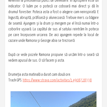
Revenim la precedentul punct de belvedere. În apropiere este un
indicator. O luăm pe o potecă ce coboară mai direct și dă în
drumul forestier. Poteca asta a fost o alegere cam neinspirată. E
îngustă, abruptă, prăfoasă și alunecoasă. Trebuie mers cu băgare
de seamă. Ajungem și la drum și mergem pe el însă numai într-o
coborîre ușoară. La capătul de sus al satului reintrăm în poteca
pe care începusem urcarea. De aici ajungem repede la locul de
cazare unde Ramona și George abia se treziseră.
După ce vede pozele Ramona propune să urcăm într-o seară să
vedem apusul de sus. O să facem și asta.
Drumeția asta matinală a durat cam două ore.
Track GPS:
https://www.strava.com/activities/14908728338