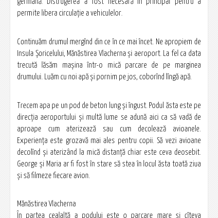
germană. Distrugerea a fost necesară în principal pentru a
permite libera circulație a vehiculelor.
Continuăm drumul mergînd din ce în ce mai încet. Ne apropiem de
Insula Șoricelului, Mănăstirea Vlacherna și aeroport. La fel ca data
trecută lăsăm mașina într-o mică parcare de pe marginea
drumului. Luăm cu noi apă și pornim pe jos, coborînd lîngă apă.
Trecem apa pe un pod de beton lung și îngust. Podul ăsta este pe
direcția aeroportului și multă lume se adună aici ca să vadă de
aproape cum aterizează sau cum decolează avioanele.
Experiența este grozavă mai ales pentru copii. Să vezi avioane
decolînd și aterizând la mică distanță chiar este ceva deosebit.
George și Maria ar fi fost în stare să stea în locul ăsta toată ziua
și să filmeze fiecare avion.
Mănăstirea Vlacherna
În partea cealaltă a podului este o parcare mare și cîteva