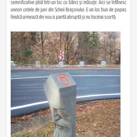
semnificative pînă într-un loc cu bănci și măsuțe. Aici se întîlnesc
uneori cetele de juni din Scheii Brașovului. E un loc bun de popas
fiindcă urmează din nou o pantă abruptă și nu tocmai scurtă.