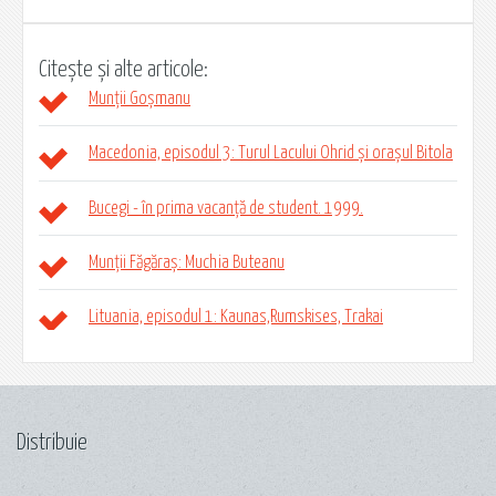
Citește și alte articole:
Munții Goșmanu
Macedonia, episodul 3: Turul Lacului Ohrid și orașul Bitola
Bucegi - în prima vacanță de student. 1999.
Munții Făgăraș: Muchia Buteanu
Lituania, episodul 1: Kaunas,Rumskises, Trakai
Distribuie