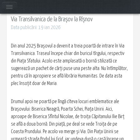
Via Transilvanica de la Brașov la Rîșnov
Data publicării: 19 ian 2026
Din anul 2025 Brașovul a devenit a treia poartă de intrare în Via
Transilvanica. Traseul începe chiar din buricul tîrgului, respectiv
din Piața Sfatului. Acolo este amplasată o bornă stilizată ce
sugerează un pachet de cărți puse una peste alta. Nu întîmplător,
pentru că în apropiere se află librăria Humanitas. De data asta
plec însoțit doar de Maria.
Drumul apoi ne poartă pe lîngă cîteva locuri emblematice ale
Brașovului: Biserica Neagră, Poarta Schei, Piața Unirii. Aici,
aproape de Biserica Sfîntul Nicolae, de troița Căpitanului Ilie Birț
se află a doua bornă. Din piață, pe deal se vede Troița de pe
Coasta Prundului. Pe acolo va merge și Via. Din Piața Unirii se
urmează strada Podul lui Grid, iar undeva după o casă începe un