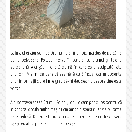
La finalul ei ajungem pe Drumul Poienii, un pic mai dus de parcările
de la belvedere. Poteca merge în paralel cu drumul și taie o
serpentină. Aici găsim o altă bornă, în care este sculptată fața
unui om. Mie mi se pare că seamănă cu Brîncuși dar în absența
unor informații clare îmi e greu să-mi dau seama despre cine este
vorba.
Aici se traversează Drumul Poienii, locul e cam periculos pentru că
în general circulă multe mașini din ambele sensuri iar vizibilitatea
este redusă. Din acest motiv recomand ca înainte de traversare
să vă bazați și pe auz, nu numai pe văz.