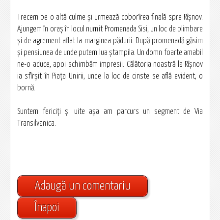
Trecem pe o altă culme și urmează coborîrea finală spre Rîșnov.
Ajungem în oraș în locul numit Promenada Sisi, un loc de plimbare
și de agrement aflat la marginea pădurii. După promenadă găsim
și pensiunea de unde putem lua ștampila. Un domn foarte amabil
ne-o aduce, apoi schimbăm impresii. Călătoria noastră la Rîșnov
ia sfîrșit în Piața Unirii, unde la loc de cinste se află evident, o
bornă.
Suntem fericiți și uite așa am parcurs un segment de Via
Transilvanica.
Adaugă un comentariu
Înapoi