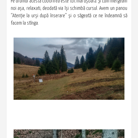
Pe drumul acesta coborîrea este tot mai ușoară. Și cum mergeam
noi așa, relaxati, deodată via își schimbă cursul. Avem un panou
‘’Atenție la urși după înserare’’ și o săgeată ce ne îndeamnă să
facem la stînga.