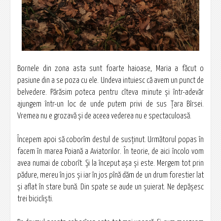
Bornele din zona asta sunt foarte haioase, Maria a făcut o
pasiune din a se poza cu ele. Undeva intuiesc că avem un punct de
belvedere. Părăsim poteca pentru cîteva minute și într-adevăr
ajungem într-un loc de unde putem privi de sus Țara Bîrsei.
Vremea nu e grozavă și de aceea vederea nu e spectaculoasă.
Începem apoi să coborîm destul de susținut. Următorul popas în
facem în marea Poiană a Aviatorilor. În teorie, de aici încolo vom
avea numai de coborît. Și la început așa și este. Mergem tot prin
pădure, mereu în jos și iar în jos pînă dăm de un drum forestier lat
și aflat în stare bună. Din spate se aude un șuierat. Ne depășesc
trei bicicliști.