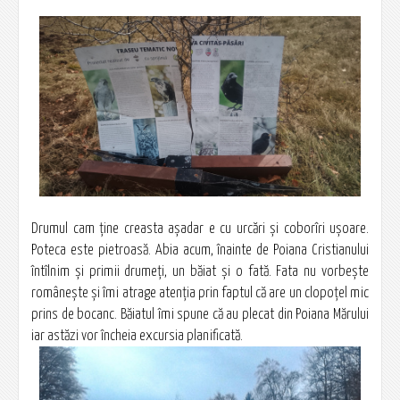
Drumul cam ține creasta așadar e cu urcări și coborîri ușoare.
Poteca este pietroasă. Abia acum, înainte de Poiana Cristianului
întîlnim și primii drumeți, un băiat și o fată. Fata nu vorbește
românește și îmi atrage atenția prin faptul că are un clopoțel mic
prins de bocanc. Băiatul îmi spune că au plecat din Poiana Mărului
iar astăzi vor încheia excursia planificată.