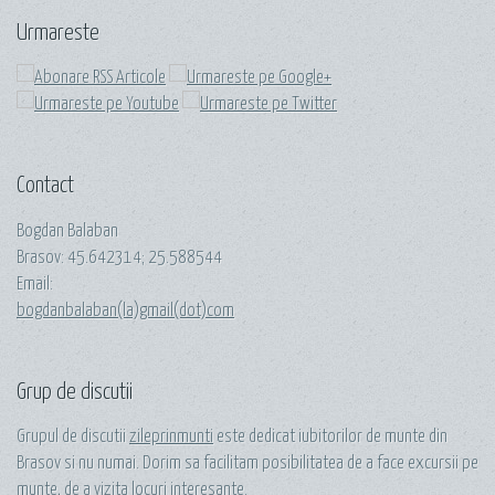
Urmareste
Contact
Bogdan Balaban
Brasov:
45.642314
;
25.588544
Email:
bogdanbalaban(la)gmail(dot)com
Grup de discutii
Grupul de discutii
zileprinmunti
este dedicat iubitorilor de munte din
Brasov si nu numai. Dorim sa facilitam posibilitatea de a face excursii pe
munte, de a vizita locuri interesante.