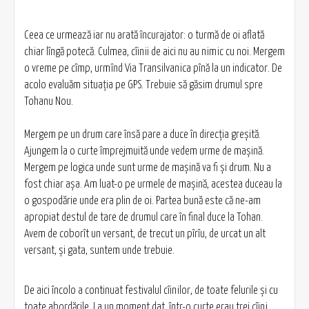
Ceea ce urmează iar nu arată încurajator: o turmă de oi aflată
chiar lîngă potecă. Culmea, cîinii de aici nu au nimic cu noi. Mergem
o vreme pe cîmp, urmînd Via Transilvanica pînă la un indicator. De
acolo evaluăm situația pe GPS. Trebuie să găsim drumul spre
Tohanu Nou.
Mergem pe un drum care însă pare a duce în direcția greșită.
Ajungem la o curte împrejmuită unde vedem urme de mașină.
Mergem pe logica unde sunt urme de mașină va fi și drum. Nu a
fost chiar așa. Am luat-o pe urmele de mașină, acestea duceau la
o gospodărie unde era plin de oi. Partea bună este că ne-am
apropiat destul de tare de drumul care în final duce la Tohan.
Avem de coborît un versant, de trecut un pîrîu, de urcat un alt
versant, și gata, suntem unde trebuie.
De aici încolo a continuat festivalul cîinilor, de toate felurile și cu
toate abordările. La un moment dat, într-o curte erau trei cîini