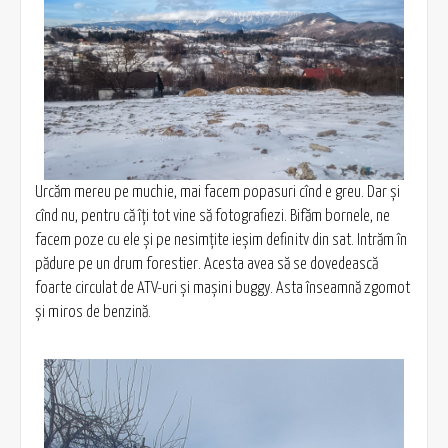
Urcăm mereu pe muchie, mai facem popasuri cînd e greu. Dar și
cînd nu, pentru că îți tot vine să fotografiezi. Bifăm bornele, ne
facem poze cu ele și pe nesimțite ieșim definitv din sat. Intrăm în
pădure pe un drum forestier. Acesta avea să se dovedească
foarte circulat de ATV-uri și mașini buggy. Asta înseamnă zgomot
și miros de benzină.