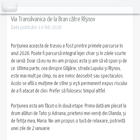
Via Transilvanica de la Bran către Rîșnov
Data publicării: 10 feb 2026
Porțiunea aceasta de traseu a fost printre primele parcurse în
anul 2026. Poate fi parcursă integral lejer chiar și în zilele scurte
de iarnă. Doar că eu nu mi-am propus asta și am să vă spun și de
ce. Ultima parte, cea dinspre Glăjărie, strada Lupului și Rîșnov,
este mai mult pe cîmp, nu are nimic deosebit sau spectaculos.
Acolo se află o mulțime de stîne și ești permanent expus riscului
de a fi atacat de cîini. Prefer să folosesc timpul altfel.
Porțiunea asta am făcut-o în două etape. Prima dată am plecat la
drum alături de Tato și Adriana, prietenii mei veniți din Olanda, și
de fetița mea, Maria. Ne-am propus o tură de relaxare, potrivită
unei zile de 2 ianuarie.