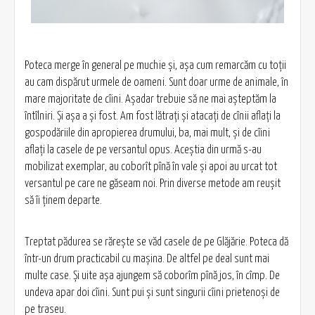
Poteca merge în general pe muchie și, așa cum remarcăm cu toții
au cam dispărut urmele de oameni. Sunt doar urme de animale, în
mare majoritate de cîini. Așadar trebuie să ne mai așteptăm la
întîlniri. Și așa a și fost. Am fost lătrați și atacați de cînii aflați la
gospodăriile din apropierea drumului, ba, mai mult, și de cîini
aflați la casele de pe versantul opus. Aceștia din urmă s-au
mobilizat exemplar, au coborît pînă în vale și apoi au urcat tot
versantul pe care ne găseam noi. Prin diverse metode am reușit
să îi ținem departe.
Treptat pădurea se rărește se văd casele de pe Glăjărie. Poteca dă
într-un drum practicabil cu mașina. De altfel pe deal sunt mai
multe case. Și uite așa ajungem să coborîm pînă jos, în cîmp. De
undeva apar doi cîini. Sunt pui și sunt singurii cîini prietenoși de
pe traseu.