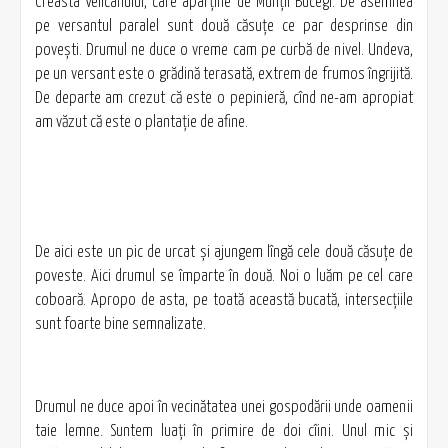
Creasta Velicanului, care aparține de Munții Bucegi. De asemnea
pe versantul paralel sunt două căsuțe ce par desprinse din
povești. Drumul ne duce o vreme cam pe curbă de nivel. Undeva,
pe un versant este o grădină terasată, extrem de frumos îngrijită.
De departe am crezut că este o pepinieră, cînd ne-am apropiat
am văzut că este o plantație de afine.
De aici este un pic de urcat și ajungem lîngă cele două căsuțe de
poveste. Aici drumul se împarte în două. Noi o luăm pe cel care
coboară. Apropo de asta, pe toată această bucată, intersecțiile
sunt foarte bine semnalizate.
Drumul ne duce apoi în vecinătatea unei gospodării unde oamenii
taie lemne. Suntem luați în primire de doi cîini. Unul mic și