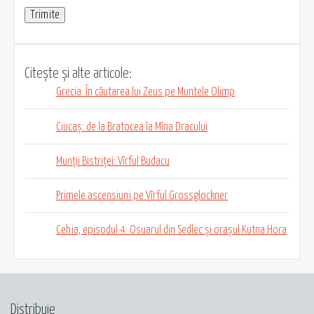
Citește și alte articole:
Grecia: În căutarea lui Zeus pe Muntele Olimp
Ciucaș: de la Bratocea la Mîna Dracului
Munții Bistriței: Vîrful Budacu
Primele ascensiuni pe Vîrful Grossglockner
Cehia, episodul 4: Osuarul din Sedlec și orașul Kutna Hora
Distribuie