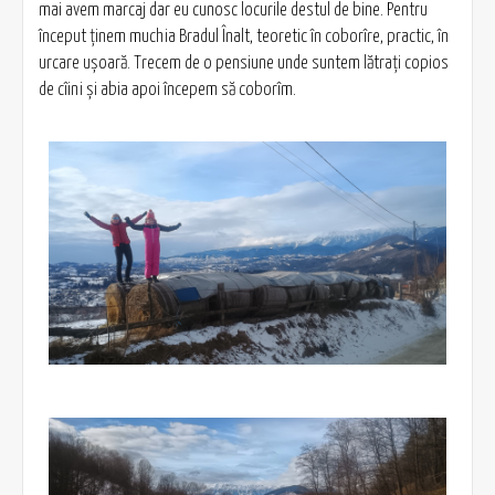
mai avem marcaj dar eu cunosc locurile destul de bine. Pentru
început ținem muchia Bradul Înalt, teoretic în coborîre, practic, în
urcare ușoară. Trecem de o pensiune unde suntem lătrați copios
de cîini și abia apoi începem să coborîm.