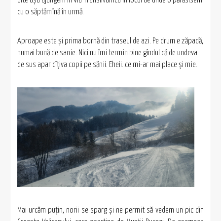
cu o săptămînă în urmă.
Aproape este și prima bornă din traseul de azi. Pe drum e zăpadă,
numai bună de sanie. Nici nu îmi termin bine gîndul că de undeva
de sus apar cîțiva copii pe sănii. Eheii..ce mi-ar mai place și mie.
Mai urcăm puțin, norii se sparg și ne permit să vedem un pic din