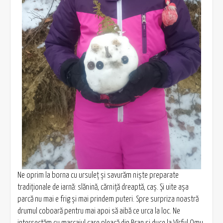
Ne oprim la borna cu ursuleț și savurăm niște preparate
tradiționale de iarnă: slănină, cărniță dreaptă, caș. Și uite așa
parcă nu mai e frig și mai prindem puteri. Spre surpriza noastră
drumul coboară pentru mai apoi să aibă ce urca la loc. Ne
intersectăm cu marcajul care pleacă din Bran și duce la Vîrful Omu