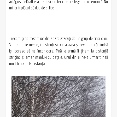
arțăgos. Celălalt era mare și din fericire era legat de o remorcă. Nu
mi-ar fi plăcut să dau de el liber.
Trecem și ne trezim iar din spate atacați de un grup de cinci cîini.
Sunt de talie medie, insistenți și par a avea și ceva tactică fiindcă
își doresc să ne înconjoare. Pînă la urmă îi ținem la distanță
strigînd și amenințîndu-i cu bețele. Unul din ei ne-a urmărit însă
mult timp de la distanță.