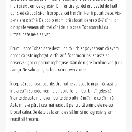
mari și extrem de agresivi. Din fericire gardul era destul de înalt
dar cred că dacă și-ar fi propus, cei trei cîini l-ar fi putut trece. Vis-
a-vis era o stînă. De acolo eram iară atacați de vreo 6-7 cîini. Iar
din spate veneau alți trei cîini de la o casă. Tot aparatul cu
ultrasunete ne-a salvat.
Drumul spre Tohan este destul de rău, chiar povesteam că avem
noroc că este înghețat. Altfel ar fi fost mocirlos iar asta se
observa ușor după cum înghețase. Dăm de niște localnici veniți cu
căruța. Ne salutăm și schimbăm cîteva vorbe.
Încep să recunosc locurile. Drumul ne va scoate în primă fază la
intrarea în Sohodol venind dinspre Tohan. Dar bineînțeles că
înainte de asta mai avem parte de o ultimă întîlnire cu cîinii răi.
Asta mi s-a părut cea mai nasoală pentru că animalele ne-au
blocat calea. De data asta am ales să fim și noi agresivi și am
reușit să trecem.