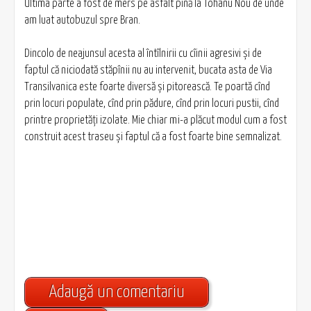
Ultima parte a fost de mers pe asfalt pînă la Tohanu Nou de unde
am luat autobuzul spre Bran.
Dincolo de neajunsul acesta al întîlnirii cu cîinii agresivi și de
faptul că niciodată stăpînii nu au intervenit, bucata asta de Via
Transilvanica este foarte diversă și pitorească. Te poartă cînd
prin locuri populate, cînd prin pădure, cînd prin locuri pustii, cînd
printre proprietăți izolate. Mie chiar mi-a plăcut modul cum a fost
construit acest traseu și faptul că a fost foarte bine semnalizat.
Adaugă un comentariu