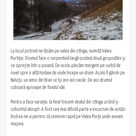
La locul potrivit ne lăsăm pe valea din stînga, numită Valea
Portiței. Drumul face o serpentină largă ocolind două gospodării și
se oprește într-o poiană. De acolo plecăm mergem pe curbă de
nivel spre o altă hodaie de unde începe un drum. Acolo îl găsim pe
Neluțu, un amic din Bran ce își are aici vacile. De aici drumul
coboară aproape de fundul văii.
Pentru a face variație, la final trecem dealul din stînga urcînd și
coborînd abrupt. A fost cea mai dificilă parte a excursiei de astăzi
însă ea ne-a permis să revenim rapid pe Valea Porții unde aveam
mașina.