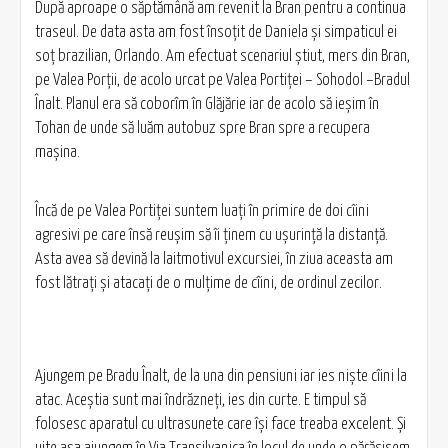
După aproape o săptămână am revenit la Bran pentru a continua
traseul. De data asta am fost însoțit de Daniela și simpaticul ei
soț brazilian, Orlando. Am efectuat scenariul știut, mers din Bran,
pe Valea Porții, de acolo urcat pe Valea Portiței – Sohodol –Bradul
Înalt. Planul era să coborîm în Glăjărie iar de acolo să ieșim în
Tohan de unde să luăm autobuz spre Bran spre a recupera
mașina.
Încă de pe Valea Portiței suntem luați în primire de doi cîini
agresivi pe care însă reușim să îi ținem cu ușurință la distanță.
Asta avea să devină la laitmotivul excursiei, în ziua aceasta am
fost lătrați și atacați de o mulțime de cîini, de ordinul zecilor.
Ajungem pe Bradu Înalt, de la una din pensiuni iar ies niște cîini la
atac. Aceștia sunt mai îndrăzneți, ies din curte. E timpul să
folosesc aparatul cu ultrasunete care își face treaba excelent. Și
uite așa ajungem în Via Transilvanica în locul de unde o părăsisem