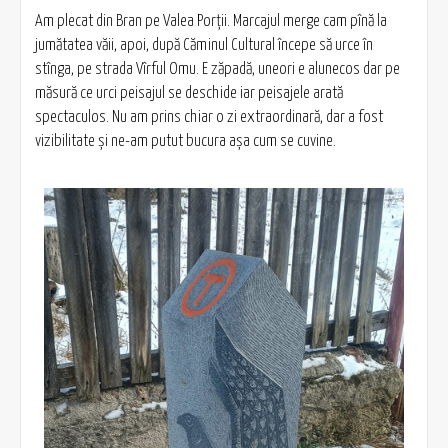
Am plecat din Bran pe Valea Porții. Marcajul merge cam pînă la
jumătatea văii, apoi, după Căminul Cultural începe să urce în
stînga, pe strada Vîrful Omu. E zăpadă, uneori e alunecos dar pe
măsură ce urci peisajul se deschide iar peisajele arată
spectaculos. Nu am prins chiar o zi extraordinară, dar a fost
vizibilitate și ne-am putut bucura așa cum se cuvine.