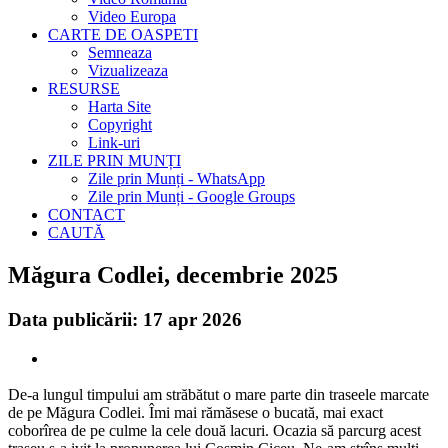
Video Europa
CARTE DE OASPETI
Semneaza
Vizualizeaza
RESURSE
Harta Site
Copyright
Link-uri
ZILE PRIN MUNȚI
Zile prin Munți - WhatsApp
Zile prin Munți - Google Groups
CONTACT
CAUTĂ
Măgura Codlei, decembrie 2025
Data publicării: 17 apr 2026
De-a lungul timpului am străbătut o mare parte din traseele marcate
de pe Măgura Codlei. Îmi mai rămăsese o bucată, mai exact
coborîrea de pe culme la cele două lacuri. Ocazia să parcurg acest