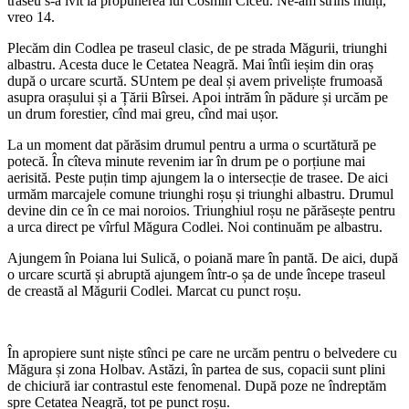
traseu s-a ivit la propunerea lui Cosmin Ciceu. Ne-am strîns mulți,
vreo 14.
Plecăm din Codlea pe traseul clasic, de pe strada Măgurii, triunghi
albastru. Acesta duce le Cetatea Neagră. Mai întîi ieșim din oraș
după o urcare scurtă. SUntem pe deal și avem priveliște frumoasă
asupra orașului și a Țării Bîrsei. Apoi intrăm în pădure și urcăm pe
un drum forestier, cînd mai greu, cînd mai ușor.
La un moment dat părăsim drumul pentru a urma o scurtătură pe
potecă. În cîteva minute revenim iar în drum pe o porțiune mai
aerisită. Peste puțin timp ajungem la o intersecție de trasee. De aici
urmăm marcajele comune triunghi roșu și triunghi albastru. Drumul
devine din ce în ce mai noroios. Triunghiul roșu ne părăsește pentru
a urca direct pe vîrful Măgura Codlei. Noi continuăm pe albastru.
Ajungem în Poiana lui Sulică, o poiană mare în pantă. De aici, după
o urcare scurtă și abruptă ajungem într-o șa de unde începe traseul
de creastă al Măgurii Codlei. Marcat cu punct roșu.
În apropiere sunt niște stînci pe care ne urcăm pentru o belvedere cu
Măgura și zona Holbav. Astăzi, în partea de sus, copacii sunt plini
de chiciură iar contrastul este fenomenal. După poze ne îndreptăm
spre Cetatea Neagră, tot pe punct roșu.