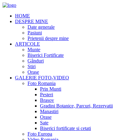
HOME
DESPRE MINE
Date generale
Pasiuni
Prietenii despre mine
ARTICOLE
Munte
Biserici Fortificate
Gânduri
Ştiri
Oraşe
GALERIE FOTO-VIDEO
Foto Romania
Prin Munti
Pesteri
Brasov
Gradini Botanice, Parcuri, Rezervatii
Manastiri
Orase
Sate
Biserici fortificate si cetati
Foto Europa
Video Romania