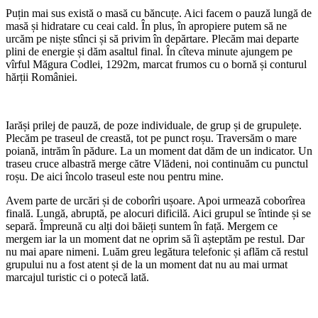
Puțin mai sus există o masă cu băncuțe. Aici facem o pauză lungă de
masă și hidratare cu ceai cald. În plus, în apropiere putem să ne
urcăm pe niște stînci și să privim în depărtare. Plecăm mai departe
plini de energie și dăm asaltul final. În cîteva minute ajungem pe
vîrful Măgura Codlei, 1292m, marcat frumos cu o bornă și conturul
hărții României.
Iarăși prilej de pauză, de poze individuale, de grup și de grupulețe.
Plecăm pe traseul de creastă, tot pe punct roșu. Traversăm o mare
poiană, intrăm în pădure. La un moment dat dăm de un indicator. Un
traseu cruce albastră merge către Vlădeni, noi continuăm cu punctul
roșu. De aici încolo traseul este nou pentru mine.
Avem parte de urcări și de coborîri ușoare. Apoi urmează coborîrea
finală. Lungă, abruptă, pe alocuri dificilă. Aici grupul se întinde și se
separă. Împreună cu alți doi băieți suntem în față. Mergem ce
mergem iar la un moment dat ne oprim să îi așteptăm pe restul. Dar
nu mai apare nimeni. Luăm greu legătura telefonic și aflăm că restul
grupului nu a fost atent și de la un moment dat nu au mai urmat
marcajul turistic ci o potecă lată.