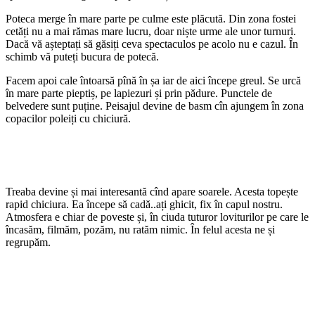
Poteca merge în mare parte pe culme este plăcută. Din zona fostei
cetăți nu a mai rămas mare lucru, doar niște urme ale unor turnuri.
Dacă vă așteptați să găsiți ceva spectaculos pe acolo nu e cazul. În
schimb vă puteți bucura de potecă.
Facem apoi cale întoarsă pînă în șa iar de aici începe greul. Se urcă
în mare parte pieptiș, pe lapiezuri și prin pădure. Punctele de
belvedere sunt puține. Peisajul devine de basm cîn ajungem în zona
copacilor poleiți cu chiciură.
Treaba devine și mai interesantă cînd apare soarele. Acesta topește
rapid chiciura. Ea începe să cadă..ați ghicit, fix în capul nostru.
Atmosfera e chiar de poveste și, în ciuda tuturor loviturilor pe care le
încasăm, filmăm, pozăm, nu ratăm nimic. În felul acesta ne și
regrupăm.