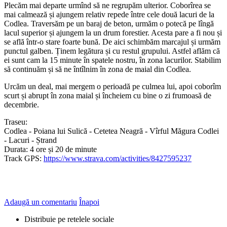
Plecăm mai departe urmînd să ne regrupăm ulterior. Coborîrea se
mai calmează și ajungem relativ repede între cele două lacuri de la
Codlea. Traversăm pe un baraj de beton, urmăm o potecă pe lîngă
lacul superior și ajungem la un drum forestier. Acesta pare a fi nou și
se află într-o stare foarte bună. De aici schimbăm marcajul și urmăm
punctul galben. Ținem legătura și cu restul grupului. Astfel aflăm că
ei sunt cam la 15 minute în spatele nostru, în zona lacurilor. Stabilim
să continuăm și să ne întîlnim în zona de maial din Codlea.
Urcăm un deal, mai mergem o perioadă pe culmea lui, apoi coborîm
scurt și abrupt în zona maial și încheiem cu bine o zi frumoasă de
decembrie.
Traseu:
Codlea - Poiana lui Sulică - Cetetea Neagră - Vîrful Măgura Codlei
- Lacuri - Ștrand
Durata: 4 ore și 20 de minute
Track GPS:
https://www.strava.com/activities/8427595237
Adaugă un comentariu
Înapoi
Distribuie pe retelele sociale