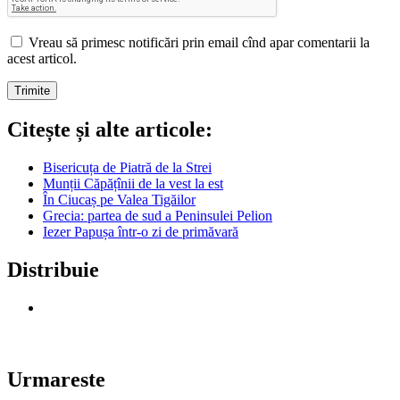
Vreau să primesc notificări prin email cînd apar comentarii la
acest articol.
Citește și alte articole:
Bisericuța de Piatră de la Strei
Munții Căpățînii de la vest la est
În Ciucaș pe Valea Tigăilor
Grecia: partea de sud a Peninsulei Pelion
Iezer Papușa într-o zi de primăvară
Distribuie
Urmareste