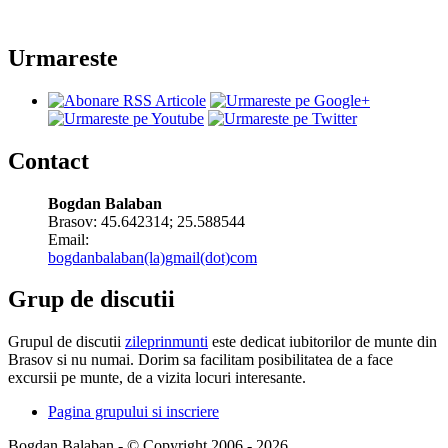
Urmareste
Contact
Bogdan Balaban
Brasov:
45.642314
;
25.588544
Email:
bogdanbalaban(la)gmail(dot)com
Grup de discutii
Grupul de discutii
zileprinmunti
este dedicat iubitorilor de munte din
Brasov si nu numai. Dorim sa facilitam posibilitatea de a face
excursii pe munte, de a vizita locuri interesante.
Pagina grupului si inscriere
Bogdan Balaban - © Copyright 2006 - 2026