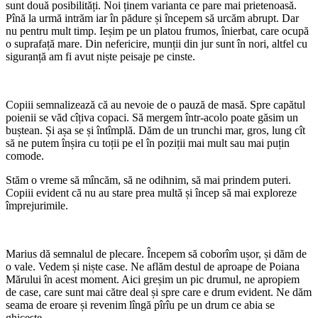
sunt două posibilități. Noi ținem varianta ce pare mai prietenoasă.
Pînă la urmă intrăm iar în pădure și începem să urcăm abrupt. Dar
nu pentru mult timp. Ieșim pe un platou frumos, înierbat, care ocupă
o suprafață mare. Din nefericire, munții din jur sunt în nori, altfel cu
siguranță am fi avut niște peisaje pe cinste.
Copiii semnalizează că au nevoie de o pauză de masă. Spre capătul
poienii se văd cîțiva copaci. Să mergem într-acolo poate găsim un
buștean. Și așa se și întîmplă. Dăm de un trunchi mar, gros, lung cît
să ne putem înșira cu toții pe el în poziții mai mult sau mai puțin
comode.
Stăm o vreme să mîncăm, să ne odihnim, să mai prindem puteri.
Copiii evident că nu au stare prea multă și încep să mai exploreze
împrejurimile.
Marius dă semnalul de plecare. Începem să coborîm ușor, și dăm de
o vale. Vedem și niște case. Ne aflăm destul de aproape de Poiana
Mărului în acest moment. Aici greșim un pic drumul, ne apropiem
de case, care sunt mai către deal și spre care e drum evident. Ne dăm
seama de eroare și revenim lîngă pîrîu pe un drum ce abia se
ghicește.