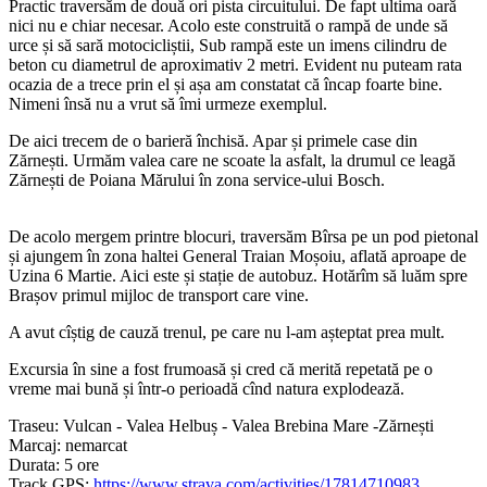
Practic traversăm de două ori pista circuitului. De fapt ultima oară
nici nu e chiar necesar. Acolo este construită o rampă de unde să
urce și să sară motocicliștii, Sub rampă este un imens cilindru de
beton cu diametrul de aproximativ 2 metri. Evident nu puteam rata
ocazia de a trece prin el și așa am constatat că încap foarte bine.
Nimeni însă nu a vrut să îmi urmeze exemplul.
De aici trecem de o barieră închisă. Apar și primele case din
Zărnești. Urmăm valea care ne scoate la asfalt, la drumul ce leagă
Zărnești de Poiana Mărului în zona service-ului Bosch.
De acolo mergem printre blocuri, traversăm Bîrsa pe un pod pietonal
și ajungem în zona haltei General Traian Moșoiu, aflată aproape de
Uzina 6 Martie. Aici este și stație de autobuz. Hotărîm să luăm spre
Brașov primul mijloc de transport care vine.
A avut cîștig de cauză trenul, pe care nu l-am așteptat prea mult.
Excursia în sine a fost frumoasă și cred că merită repetată pe o
vreme mai bună și într-o perioadă cînd natura explodează.
Traseu: Vulcan - Valea Helbuș - Valea Brebina Mare -Zărnești
Marcaj: nemarcat
Durata: 5 ore
Track GPS:
https://www.strava.com/activities/17814710983