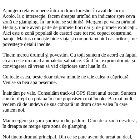
Ajungem relativ repede într-un drum forestier în aval de lacuri.
Acolo, la o intersecție, facem dreapta urmînd un indicator spre ceva
zonă de glamping. În jur totul se schimbă. Mergem pe valea pîrîului
Helbuș, unde avem parte de primele flori dar și de primele explicații.
Aici este o zonă populată de castori care tot rod copaci construind
baraje. Marius cunoaște bine viața și comportamentul castorilor și ne
povestește detalii inedite.
Ținem mereu drumul și povestim. Cu toții suntem de acord cu faptul
că aici este un rai al animalelor sălbatice. Cînd îmi exprim dorința și
convingerea că vreau să văd căprioare sunt luat în rîs.
Cu toate astea, peste doar cîteva minute ne taie calea o căprioară.
Venise să bea apă pesemne.
Înaintăm pe vale. Consultăm track-ul GPS făcut anul trecut. Suntem
cam în drept cu poiana în care poposisem mai încolo. Ba mai mult,
vedem că de undeva de sus coboară un drum către valea în care
suntem noi.
Mai mergem și ușor-ușor ieșim din pădure. Dăm de o zonă deschisă,
în dreapta se merge spre zona de glamping.
Noi ținem drumul principal. Din ce se pare avem de urcat un deal,