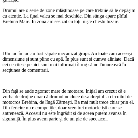
Drumul are o serie de zone mlăștinoase pe care trebuie să le depășim
cu atenție. La final valea se mai deschide. Din stînga apare pîrîul
Brebina Mare. În zonă am sesizat cu toții niște chestii bizare.
DIn loc în loc au fost săpate mecanizat gropi. Au toate cam aceeași
dimensiune și sunt pline cu apă. În plus sunt și cumva aliniate. Dacă
cei ce citesc pe aici sunt mai informați îi rog să ne lămurească în
secțiunea de comentarii.
Din față se aude zgomot mare de motoare. Inițial am crezut că e
vorba de drujbe doar că drumul ne duce de-a dreptul la circuitul de
motocros Brebina, de lîngă Zărnești. Ba mai mult trece chiar prin el.
Din fericire nu e competiție, doar vreo trei motocicliști care se
antrenează. Accesul nu este îngrădit și de aceea putem avansa în
siguranță. În plus avem parte și de un pic de spectacol.