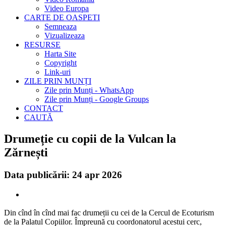
Video Europa
CARTE DE OASPETI
Semneaza
Vizualizeaza
RESURSE
Harta Site
Copyright
Link-uri
ZILE PRIN MUNȚI
Zile prin Munți - WhatsApp
Zile prin Munți - Google Groups
CONTACT
CAUTĂ
Drumeție cu copii de la Vulcan la
Zărnești
Data publicării: 24 apr 2026
Din cînd în cînd mai fac drumeții cu cei de la Cercul de Ecoturism
de la Palatul Copiilor. Împreună cu coordonatorul acestui cerc,