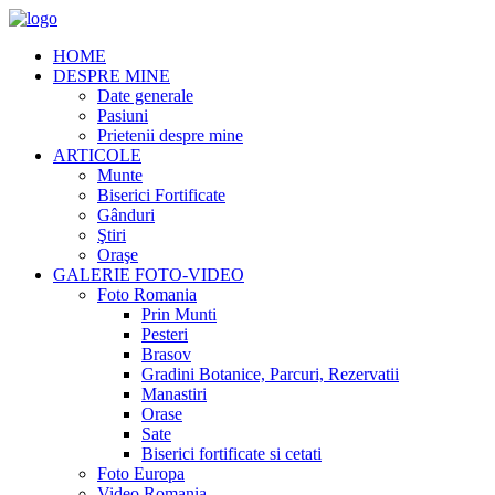
HOME
DESPRE MINE
Date generale
Pasiuni
Prietenii despre mine
ARTICOLE
Munte
Biserici Fortificate
Gânduri
Ştiri
Oraşe
GALERIE FOTO-VIDEO
Foto Romania
Prin Munti
Pesteri
Brasov
Gradini Botanice, Parcuri, Rezervatii
Manastiri
Orase
Sate
Biserici fortificate si cetati
Foto Europa
Video Romania