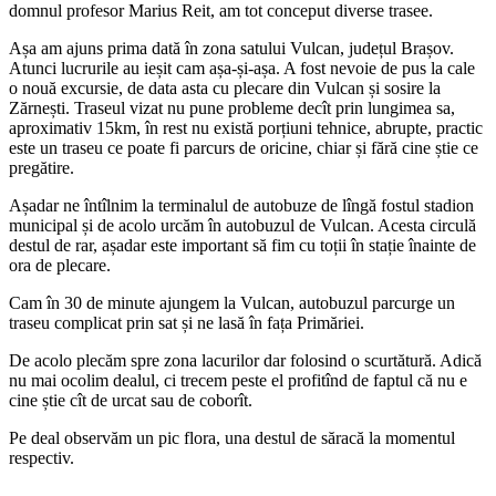
domnul profesor Marius Reit, am tot conceput diverse trasee.
Așa am ajuns prima dată în zona satului Vulcan, județul Brașov.
Atunci lucrurile au ieșit cam așa-și-așa. A fost nevoie de pus la cale
o nouă excursie, de data asta cu plecare din Vulcan și sosire la
Zărnești. Traseul vizat nu pune probleme decît prin lungimea sa,
aproximativ 15km, în rest nu există porțiuni tehnice, abrupte, practic
este un traseu ce poate fi parcurs de oricine, chiar și fără cine știe ce
pregătire.
Așadar ne întîlnim la terminalul de autobuze de lîngă fostul stadion
municipal și de acolo urcăm în autobuzul de Vulcan. Acesta circulă
destul de rar, așadar este important să fim cu toții în stație înainte de
ora de plecare.
Cam în 30 de minute ajungem la Vulcan, autobuzul parcurge un
traseu complicat prin sat și ne lasă în fața Primăriei.
De acolo plecăm spre zona lacurilor dar folosind o scurtătură. Adică
nu mai ocolim dealul, ci trecem peste el profitînd de faptul că nu e
cine știe cît de urcat sau de coborît.
Pe deal observăm un pic flora, una destul de săracă la momentul
respectiv.