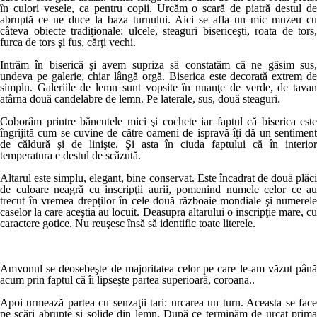
în culori vesele, ca pentru copii. Urcăm o scară de piatră destul de
abruptă ce ne duce la baza turnului. Aici se afla un mic muzeu cu
câteva obiecte tradiţionale: ulcele, steaguri bisericeşti, roata de tors,
furca de tors şi fus, cărţi vechi.
Intrăm în biserică şi avem supriza să constatăm că ne găsim sus,
undeva pe galerie, chiar lângă orgă. Biserica este decorată extrem de
simplu. Galeriile de lemn sunt vopsite în nuanţe de verde, de tavan
atârna două candelabre de lemn. Pe laterale, sus, două steaguri.
Coborâm printre băncutele mici şi cochete iar faptul că biserica este
îngrijită cum se cuvine de către oameni de ispravă îţi dă un sentiment
de căldură şi de linişte. Şi asta în ciuda faptului că în interior
temperatura e destul de scăzută.
Altarul este simplu, elegant, bine conservat. Este încadrat de două plăci
de culoare neagră cu inscripţii aurii, pomenind numele celor ce au
trecut în vremea drepţilor în cele două războaie mondiale şi numerele
caselor la care aceştia au locuit. Deasupra altarului o inscripţie mare, cu
caractere gotice. Nu reuşesc însă să identific toate literele.
Amvonul se deosebeşte de majoritatea celor pe care le-am văzut până
acum prin faptul că îi lipseşte partea superioară, coroana..
Apoi urmează partea cu senzaţii tari: urcarea un turn. Aceasta se face
pe scări abrupte şi solide din lemn. După ce terminăm de urcat prima