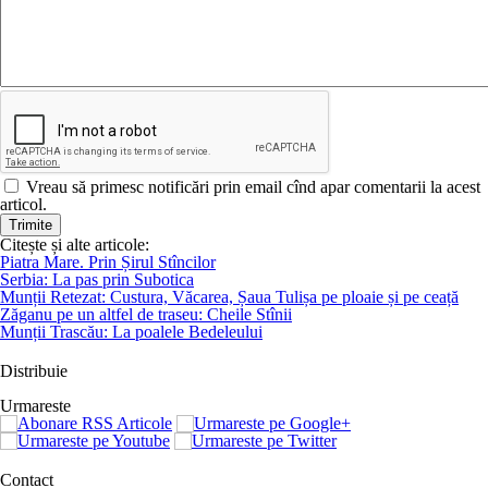
Vreau să primesc notificări prin email cînd apar comentarii la acest
articol.
Citește și alte articole:
Piatra Mare. Prin Șirul Stîncilor
Serbia: La pas prin Subotica
Munții Retezat: Custura, Văcarea, Șaua Tulișa pe ploaie și pe ceață
Zăganu pe un altfel de traseu: Cheile Stînii
Munții Trascău: La poalele Bedeleului
Distribuie
Urmareste
Contact