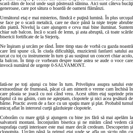
scară dăm de locul unde saşii păstrează slănina. Aici sunt câteva bucăţi
generoase, care pot sătura o hoardă de oameni flămânzi.
Următorul etaj e mai misterios, fiindcă e puţină lumină. În plus urcuşul
se face pe o scară metalică, care ne duce până la nişte trepte abrubte
din piatră. Nivelul la care ajungem e ceva mai bine iluminat. Suntem
chiar sub balcon. Încă o scară de lemn, şi asta abruptă, că toate scările
bisericii fortificate de la Stejeriş.
Ne înşiram şi urcăm pe rând. Între timp stau de vorbă cu gazda noastră
care îmi spune că, în ciuda dificultăţii, muzicienii fanfarei satului au
urcat cu tot cu instrumente în turn şi au susţinut un concert chiar acolo,
la balcon. În timp ce vorbeam despre toate astea se aude o voce care
invocă numărul de urgențe 0-SALVAMONT.
Iată-ne pe toţi ajunşi cu bine în turn. Priveliştea asupra satului este
extraordinar de frumoasă, păcat că am nimerit o vreme cam închisă în
care ploaia se joacă cu noi când vrea. Acest ultim etaj suprinde prin
faptul că nu găsim, cum ne aşteptam, clopotele şi nici acea ţesătură de
bârne. Practic avem de a face cu un spaţiu mare şi plat. Probabil turnul
micuţ aflat în interorul curţii găzduieşte clopotele.
Coborâm cu mare grijă şi ajungem cu bine jos fără să mai apelăm la
salvatorii montani. Înconjurăm biserica şi ne mirăm când vedem că
suprafaţa curţii interioare este mai mare decât credeam. Descoperim şi
clopotniţa. Urcăm până la primul etaj unde se afla un sicriu plin cu