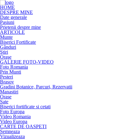
HOME
DESPRE MINE
Date generale
Pasiuni
Prietenii despre mine
ARTICOLE
Munte
Biserici Fortificate
Gânduri
Ştiri
Oraşe
GALERIE FOTO-VIDEO
Foto Romania
Prin Munti
Pesteri
Brasov
Gradini Botanice, Parcuri, Rezervatii
Manastiri
Orase
Sate
Biserici fortificate si cetati
Foto Europa
Video Romania
Video Europa
CARTE DE OASPETI
Semneaza
Vizualizeaza