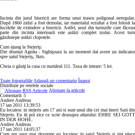
Incinta din jurul bisericii are forma unui traseu poligonal neregulat.
După 1860 zidul a fost demolat, iar materialul rezultat a fost folosit la
lucrările de extindere a bisericii. Astfel, unul din turnurile care făceau
parte din incinta interioară este astăzi complet izolat. Acest turn
găzduieşte astăzi clopotele.
Cum ajung la Stejeriş:
Din drumul Agnita - Sighişoara la un moment dat avem un indicator
spre satul Stejeriş, 3km.
Cheia o găsiţi la casa cu numărul 111. Taxa de intrare: 5 lei.
Toate fotografiile
Adaugă un comentariu
Înapoi
Distribuie pe retelele sociale
Abonare la articole
Comentarii: 5
Andree Andreas
17 ian 2011 13:39:53
Eu locuiesc in stejeris am 17 ani si sunt unul din cei mai tineri Sasi din
Stejeris. Eu iti pot zice ce scrie deasupra altarului: EHRE SEI GOTT
IN DER HOHE.
Andree Andreas
17 ian 2011 14:05:37
Cum am spus mai devreme eu locuiesc in satul Stejeris si imi place