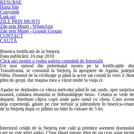
RESURSE
Harta Site
Copyright
Link-uri
ZILE PRIN MUNȚI
Zile prin Munți - WhatsApp
Zile prin Munți - Google Groups
CONTACT
CAUTĂ
Biserica fortificată de la Stejeriș
Data publicării: 16 mar 2010
Click aici pentru a vedea galeria completă de fotografii
Un nou episod din pelerinajul nostru pe la fortificaţiile din
Transilvania, se consumă la Stejeriş, în apropiere de Agnita, judeţul
Sibiu. Drumul de la civilizaţie şi până la acest sat constă în vreo 2-3km
plini de gropi, dar maşina mea a văzut multe la viaţa ei.
Aşadar ne deplasăm cu viteza melcului până în sat, unde, spre surpriza
noastră, calitatea drumului se îmbunătăţeşte brusc. Cetatea se vede de
departe, întrebam câţiva copii unde şade omul cu cheia. Cum avem
deja experienţă, găsim pe cine trebuie şi pătrundem în biserica-cetate
de la Stejeriş după ce plătim un bilet în valoare de 5 lei.
Interiorul cetăţii de la Stejeriş este cald şi primitor asemeni domnului
care ne este ghid astăzi. Chiar lângă intrare dăm de un ceas solar pictat