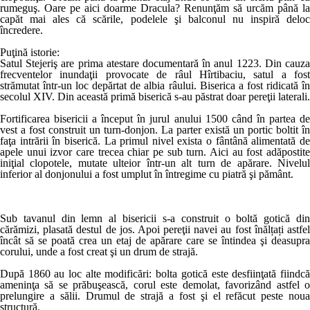
rumeguş. Oare pe aici doarme Dracula? Renunţăm să urcăm până la
capăt mai ales că scările, podelele şi balconul nu inspiră deloc
încredere.
Puţină istorie:
Satul Stejeriş are prima atestare documentară în anul 1223. Din cauza
frecventelor inundaţii provocate de râul Hîrtibaciu, satul a fost
strămutat într-un loc depărtat de albia râului. Biserica a fost ridicată în
secolul XIV. Din această primă biserică s-au păstrat doar pereţii laterali.
Fortificarea bisericii a început în jurul anului 1500 când în partea de
vest a fost construit un turn-donjon. La parter există un portic boltit în
faţa intrării în biserică. La primul nivel exista o fântână alimentată de
apele unui izvor care trecea chiar pe sub turn. Aici au fost adăpostite
iniţial clopotele, mutate ulteior într-un alt turn de apărare. Nivelul
inferior al donjonului a fost umplut în întregime cu piatră şi pământ.
Sub tavanul din lemn al bisericii s-a construit o boltă gotică din
cărămizi, plasată destul de jos. Apoi pereţii navei au fost înălțați astfel
încât să se poată crea un etaj de apărare care se întindea şi deasupra
corului, unde a fost creat şi un drum de strajă.
După 1860 au loc alte modificări: bolta gotică este desfiinţată fiindcă
ameninţa să se prăbuşească, corul este demolat, favorizând astfel o
prelungire a sălii. Drumul de strajă a fost şi el refăcut peste noua
structură.