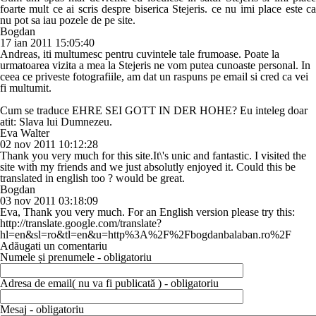
foarte mult ce ai scris despre biserica Stejeris. ce nu imi place este ca
nu pot sa iau pozele de pe site.
Bogdan
17 ian 2011 15:05:40
Andreas, iti multumesc pentru cuvintele tale frumoase. Poate la
urmatoarea vizita a mea la Stejeris ne vom putea cunoaste personal. In
ceea ce priveste fotografiile, am dat un raspuns pe email si cred ca vei
fi multumit.
Cum se traduce EHRE SEI GOTT IN DER HOHE? Eu inteleg doar
atit: Slava lui Dumnezeu.
Eva Walter
02 nov 2011 10:12:28
Thank you very much for this site.It\'s unic and fantastic. I visited the
site with my friends and we just absolutly enjoyed it. Could this be
translated in english too ? would be great.
Bogdan
03 nov 2011 03:18:09
Eva, Thank you very much. For an English version please try this:
http://translate.google.com/translate?
hl=en&sl=ro&tl=en&u=http%3A%2F%2Fbogdanbalaban.ro%2F
Adăugati un comentariu
Numele și prenumele - obligatoriu
Adresa de email( nu va fi publicată ) - obligatoriu
Mesaj - obligatoriu