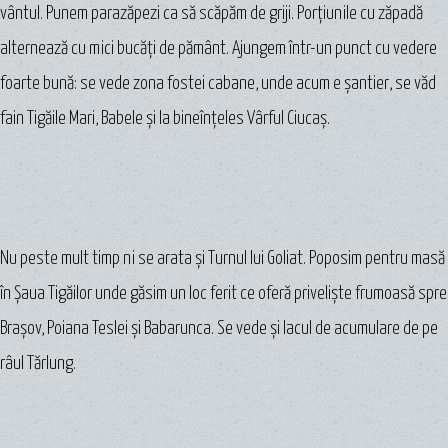
vântul. Punem parazăpezi ca să scăpăm de griji. Porţiunile cu zăpadă
alternează cu mici bucăţi de pământ. Ajungem într-un punct cu vedere
foarte bună: se vede zona fostei cabane, unde acum e şantier, se văd
fain Tigăile Mari, Babele şi la bineînţeles Vârful Ciucaș.
Nu peste mult timp ni se arata şi Turnul lui Goliat. Poposim pentru masă
în Şaua Tigăilor unde găsim un loc ferit ce oferă privelişte frumoasă spre
Braşov, Poiana Teslei şi Babarunca. Se vede şi lacul de acumulare de pe
râul Tărlung.