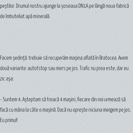
peştilor. Drumul nostru ajunge la şoseaua DN1A pe lângă noua fabrică
de îmbuteliat apă minerală.
Facem şedinţă: trebuie să recuperăm maşina aflată în Bratocea. Avem
două variante: autotstop sau mers pe jos. Trafic nu prea este, dar eu
zic aşa:
- Suntem 4. Aşteptam să treacă 4 maşini, fiecare din noi urmează să
facă cu mâna la câte o maşină. Dacă nu opreşte niciuna mergem pe jos.
Eu primul!