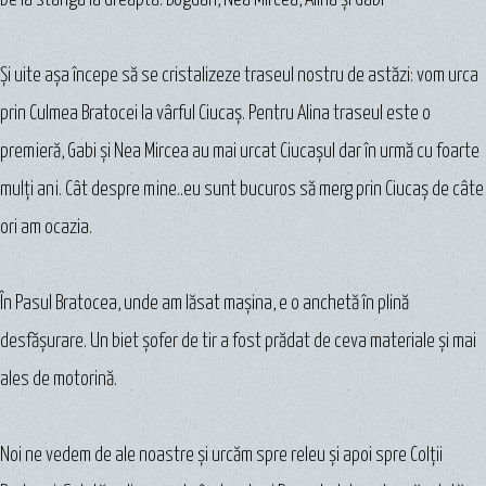
Şi uite aşa începe să se cristalizeze traseul nostru de astăzi: vom urca
prin Culmea Bratocei la vârful Ciucaș. Pentru Alina traseul este o
premieră, Gabi şi Nea Mircea au mai urcat Ciucașul dar în urmă cu foarte
mulţi ani. Cât despre mine..eu sunt bucuros să merg prin Ciucaș de câte
ori am ocazia.
În Pasul Bratocea, unde am lăsat maşina, e o anchetă în plină
desfăşurare. Un biet şofer de tir a fost prădat de ceva materiale şi mai
ales de motorină.
Noi ne vedem de ale noastre şi urcăm spre releu şi apoi spre Colţii