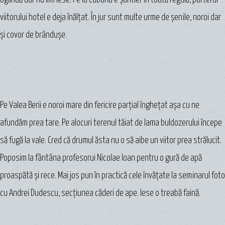
viitorului hotel e deja înălţat. În jur sunt multe urme de şenile, noroi dar
şi covor de brânduşe.
Pe Valea Berii e noroi mare din fericire parţial îngheţat aşa cu ne
afundăm prea tare. Pe alocuri terenul tăiat de lama buldozerului începe
să fugă la vale. Cred că drumul ăsta nu o să aibe un viitor prea strălucit.
Poposim la fântâna profesorui Nicolae Ioan pentru o gură de apă
proaspătă şi rece. Mai jos pun în practică cele învățate la seminarul foto
cu Andrei Dudescu, secţiunea căderi de ape. Iese o treabă faină.