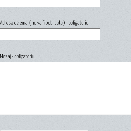
Adresa de email( nu va fi publicată ) - obligatoriu
Mesaj - obligatoriu