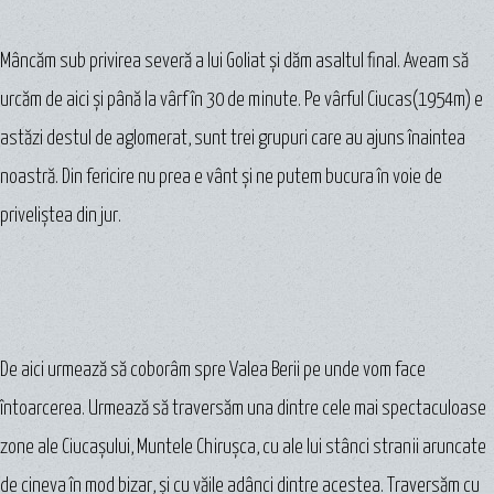
Mâncăm sub privirea severă a lui Goliat şi dăm asaltul final. Aveam să
urcăm de aici şi până la vârf în 30 de minute. Pe vârful Ciucas(1954m) e
astăzi destul de aglomerat, sunt trei grupuri care au ajuns înaintea
noastră. Din fericire nu prea e vânt şi ne putem bucura în voie de
priveliştea din jur.
De aici urmează să coborâm spre Valea Berii pe unde vom face
întoarcerea. Urmează să traversăm una dintre cele mai spectaculoase
zone ale Ciucașului, Muntele Chirușca, cu ale lui stânci stranii aruncate
de cineva în mod bizar, şi cu văile adânci dintre acestea. Traversăm cu