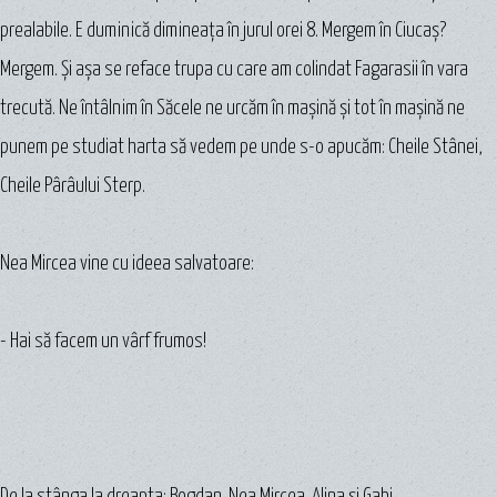
prealabile. E duminică dimineaţa în jurul orei 8. Mergem în Ciucaș?
Mergem. Şi aşa se reface trupa cu care am colindat Fagarasii în vara
trecută. Ne întâlnim în Săcele ne urcăm în maşină şi tot în maşină ne
punem pe studiat harta să vedem pe unde s-o apucăm: Cheile Stânei,
Cheile Pârâului Sterp.
Nea Mircea vine cu ideea salvatoare:
- Hai să facem un vârf frumos!
De la stânga la dreapta: Bogdan, Nea Mircea, Alina şi Gabi