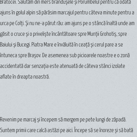
Bratocei. Salutăm din mers brânduşele şi Porumbelul pentru că odată
ajuns în golul alpin să părăsim marcajul pentru câteva minute pentru a
urca pe Colţi. Şi nu ne-a părut rău: am ajuns pe o stâncă înaltă unde am
găsit o cruce şi o privelişte încântătoare spre Munţii Grohotiş, spre
Baiului şi Bucegi. Piatra Mare e învăluită în ceaţă şi cerul pare a se
întuneca spre Braşov. De asemenea sub picioarele noastre e o zonă
accidentată dar senzaţia este atenuată de câteva stânci izolate
aflate în dreapta noastră.
Revenim pe marcaj şi începem să mergem pe pete lungi de zăpadă.
Suntem primii care calcă astăzi pe aici. Începe să se înoreze şi să bată