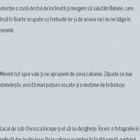
atenţie o zonă destul de înclinată şi mergem să salutăm Babele, care
însă îs foarte ocupate cu treburile lor şi de aceea nici nu ne băga în
seamă.
Merem tot spre vale şi ne apropiem de zona cabanei. Zăpada se mai
domoleşte, există mari poţiuni uscate şi o mulţime de brânduşe.
Lacul de sub Chirusca începe şi el să se dezgheţe. Încerc o fotografie în
oglindă dar nu îmi iese. Pe la cabana e şantier în toată regulă, parterul