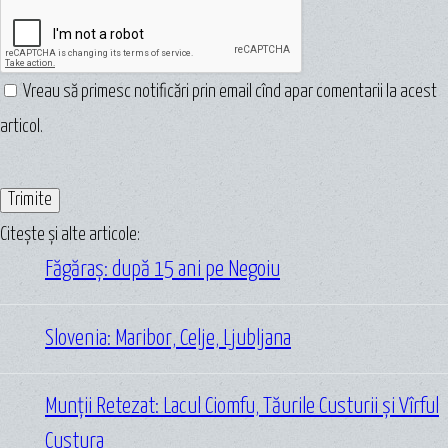
Vreau să primesc notificări prin email cînd apar comentarii la acest
articol.
Citește și alte articole:
Făgăraș: după 15 ani pe Negoiu
Slovenia: Maribor, Celje, Ljubljana
Munții Retezat: Lacul Ciomfu, Tăurile Custurii și Vîrful
Custura