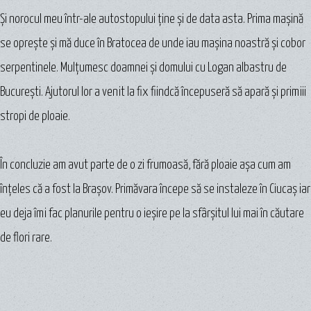
Şi norocul meu într-ale autostopului ține şi de data asta. Prima maşină
se opreşte şi mă duce în Bratocea de unde iau maşina noastră şi cobor
serpentinele. Mulţumesc doamnei şi domului cu Logan albastru de
Bucureşti. Ajutorul lor a venit la fix fiindcă începuseră să apară şi primiii
stropi de ploaie.
În concluzie am avut parte de o zi frumoasă, fără ploaie aşa cum am
înţeles că a fost la Braşov. Primăvara începe să se instaleze în Ciucaș iar
eu deja îmi fac planurile pentru o ieşire pe la sfârşitul lui mai în căutare
de flori rare.