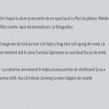
Urc înapoi la drum şi am parte de un spectacol cu flori de pădure. Rămân
fără cuvinte. Apoi mă dezmeticesc şi fotografiez.
Colegii mei de tură au luat-o în faţă şi trag tare să îi ajung din urmă. La
un moment dat în zona Turnului Căprioarei se aud două focuri de armă.
- La naiba! Iar am nimenit în mijlocul unei partide de vânătoare! Şi nu e
prima dată. Aşa că trebuie să merg cu mare băgare de seamă.