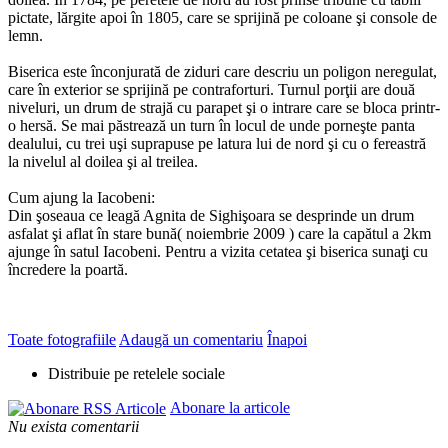
pictate, lărgite apoi în 1805, care se sprijină pe coloane şi console de
lemn.
Biserica este înconjurată de ziduri care descriu un poligon neregulat,
care în exterior se sprijină pe contraforturi. Turnul porţii are două
niveluri, un drum de strajă cu parapet şi o intrare care se bloca printr-
o hersă. Se mai păstrează un turn în locul de unde porneşte panta
dealului, cu trei uşi suprapuse pe latura lui de nord şi cu o fereastră
la nivelul al doilea şi al treilea.
Cum ajung la Iacobeni:
Din şoseaua ce leagă Agnita de Sighişoara se desprinde un drum
asfalat şi aflat în stare bună( noiembrie 2009 ) care la capătul a 2km
ajunge în satul Iacobeni. Pentru a vizita cetatea şi biserica sunaţi cu
încredere la poartă.
Toate fotografiile
Adaugă un comentariu
Înapoi
Distribuie pe retelele sociale
Abonare la articole
Nu exista comentarii