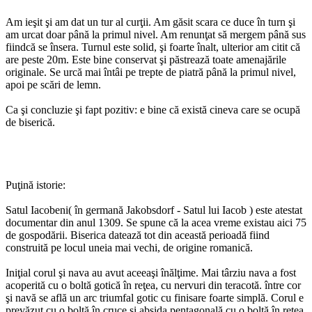
Am ieşit şi am dat un tur al curţii. Am găsit scara ce duce în turn şi
am urcat doar până la primul nivel. Am renunţat să mergem până sus
fiindcă se însera. Turnul este solid, şi foarte înalt, ulterior am citit că
are peste 20m. Este bine conservat şi păstrează toate amenajările
originale. Se urcă mai întâi pe trepte de piatră până la primul nivel,
apoi pe scări de lemn.
Ca şi concluzie şi fapt pozitiv: e bine că există cineva care se ocupă
de biserică.
Puţină istorie:
Satul Iacobeni( în germană Jakobsdorf - Satul lui Iacob ) este atestat
documentar din anul 1309. Se spune că la acea vreme existau aici 75
de gospodării. Biserica datează tot din această perioadă fiind
construită pe locul uneia mai vechi, de origine romanică.
Iniţial corul şi nava au avut aceeaşi înălţime. Mai târziu nava a fost
acoperită cu o boltă gotică în reţea, cu nervuri din teracotă. între cor
şi navă se află un arc triumfal gotic cu finisare foarte simplă. Corul e
prevăzut cu o boltă în cruce şi absida pentagonală cu o boltă în reţea