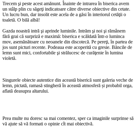
Trecem şi peste acest amănunt. Înainte de intrarea în biserica avem
un stâlp plin cu săgeţi indicatoare către diverse obiective din cetate.
Un lucru bun, dar insolit este acela de a găsi în interiorul cetăţii o
toaletă. O bilă albă!
Gazda noastră intră şi aprinde luminile. Intrăm şi noi şi rămânem
fără grai că surpriză e maximă: biserica e scăldată într-o luminca
mov, asemănătoare cu neoanele din discotecă. Pe pereţi, în partea de
jos sunt picturi recente. Podeaua este acoperită cu gresie. Băncile de
lemn sunt mici, confortabile şi strălucesc de curăţenie în lumina
violetă.
Singurele obiecte autentice din această biserică sunt galeria veche de
lemn, pictată, ramasă stingheră în această atmosferă și probabil orga,
aflată deasupra altarului.
Prea multe nu doresc sa mai comentez, sper ca imaginile surprinse să
vă ajute să vă formati o opinie cît mai obiectivă.