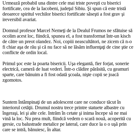
Urmează probabil una dintre cele mai triste poveşti cu biserici
fortificate, cea de la Iacobeni, judeţul Sibiu. Şi spun că este tristă
deoarece spiritul vechilor biserici fortificate săseşti a fost grav şi
ireversibil avariat.
Domnul profesor Marcel Nemeţi de la Dealul Frumos ne sfătuise să
ocolim acest loc, fiindcă, spunea el, a fost transformat într-un kisch
de către un preot olandez. Noi, copiii neascultători, ne zicem că n-o
fi chiar aşa de rău şi că nu face să ne lăsăm influenţaţi de cine ştie ce
conflicte de ordin local.
Primul şoc este la poarta bisericii. Uşa elegantă, fier forjat, sonerie
electrică, cameră de luat vederi. Într-o clădire părăsită, cu geamuri
sparte, care bănuim a fi fost odată şcoala, nişte copii se joacă
zgomotos.
Suntem întâmpinaţi de un adolescent care ne conduce tăcut în
interiorul cetăţii. Drumul nostru trece printre statuete albastre cu
îngeraşi, lei şi alte cele. Intrăm în cetate şi inima începe să ne mai
vină la loc. Nu prea mult, fiindcă vedem o scară nouă, acoperită cu
gresie, cu balustrade metalice pe lateral, care duce la o o uşă prin
care se intră, bănuiesc, în altar.