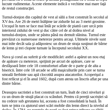
lucrate rudimentar. Aceste elemente indică o vechime mai mare faţă
de restul construcţiei.
Turnul-donjon din capătul de vest al sălii a fost construit în secolul al
XV-lea. Are 26 de metri înălţime iar zidurile lui au 3 metri grosime.
Urcuşul în turn se face mai întâi pe scările de piatră care urcă prin
interiorul zidului de vest şi duc către cel de al doilea nivel al
turnului-donjon, unde se păstra până nu demult slănina. Turnul este
prevăzut cu numeroase metereze pentru arcaşi. Ultimele nivele sunt
mai inlte decât sala şi adăpostesc un drum de straja susţinut de bârne
de lemn şi trei clopote turnate la începutul secolului XX.
Nava şi corul au suferit şi ele modificări: astfel a apărut un nou etaj
de apărare cu metereze, sprijinit pe arcuri de apărare, care se
desfăşoară între cele 18 contraforturi aflate de o parte şi de alta a
bisericii. între cele 18 arcade se află maşiculiurile prin care se turna
smoală fierbinte sau apă clocotită asupra atacatorilor. Acoperişul a
fost refăcut şi el în anul 1602, după cum atesta un înscris aflat pe una
dintre bârne.
Deasupra sacristiei a fost construit un turn, înalt de cinci niveluri şi
cu un drum de strajă placat cu scânduri. Pentru că pereţii sacristiei să
nu cedeze sub greutatea lui, aceasta a fost consolidată la bază. În
turn se intra cu ajutorul unei scări mobile din lemn direct la nivelul al
doilea. În 1784, pe peretele de nord au fost prinse tribune cu tăblii