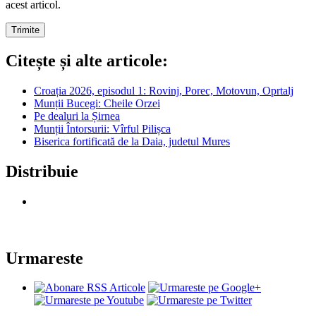
acest articol.
Citește și alte articole:
Croația 2026, episodul 1: Rovinj, Porec, Motovun, Oprtalj
Munții Bucegi: Cheile Orzei
Pe dealuri la Șirnea
Munții Întorsurii: Vîrful Pilișca
Biserica fortificată de la Daia, judetul Mures
Distribuie
Urmareste