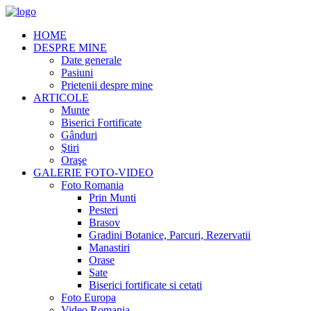
HOME
DESPRE MINE
Date generale
Pasiuni
Prietenii despre mine
ARTICOLE
Munte
Biserici Fortificate
Gânduri
Ştiri
Oraşe
GALERIE FOTO-VIDEO
Foto Romania
Prin Munti
Pesteri
Brasov
Gradini Botanice, Parcuri, Rezervatii
Manastiri
Orase
Sate
Biserici fortificate si cetati
Foto Europa
Video Romania