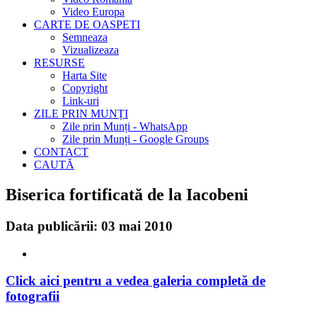
Video Europa
CARTE DE OASPETI
Semneaza
Vizualizeaza
RESURSE
Harta Site
Copyright
Link-uri
ZILE PRIN MUNȚI
Zile prin Munți - WhatsApp
Zile prin Munți - Google Groups
CONTACT
CAUTĂ
Biserica fortificată de la Iacobeni
Data publicării: 03 mai 2010
Click aici pentru a vedea galeria completă de
fotografii