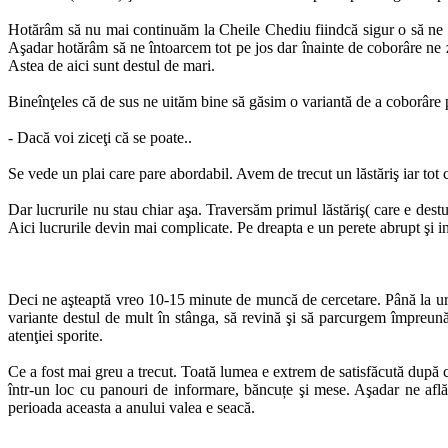
Hotărâm să nu mai continuăm la Cheile Chediu fiindcă sigur o să ne pr
Aşadar hotărâm să ne întoarcem tot pe jos dar înainte de coborâre ne 
Astea de aici sunt destul de mari.
Bineînţeles că de sus ne uităm bine să găsim o variantă de a coborâre 
- Dacă voi ziceţi că se poate..
Se vede un plai care pare abordabil. Avem de trecut un lăstăriş iar tot 
Dar lucrurile nu stau chiar aşa. Traversăm primul lăstăriş( care e des
Aici lucrurile devin mai complicate. Pe dreapta e un perete abrupt şi ina
Deci ne aşteaptă vreo 10-15 minute de muncă de cercetare. Până la urmă
variante destul de mult în stânga, să revină şi să parcurgem împreună
atenţiei sporite.
Ce a fost mai greu a trecut. Toată lumea e extrem de satisfăcută după ce
într-un loc cu panouri de informare, băncuțe şi mese. Aşadar ne afl
perioada aceasta a anului valea e seacă.