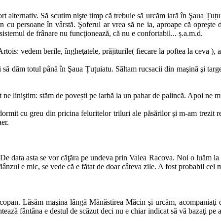
t alternativ. Să scutim nişte timp că trebuie să urcăm iară în Şaua Țuț
in cu persoane în vârstă. Şoferul ar vrea să ne ia, aproape că opreşte 
 sistemul de frânare nu funcţionează, că nu e confortabil... ș.a.m.d.
is: vedem berile, îngheţatele, prăjiturile( fiecare la poftea la ceva ), 
 să dăm totul până în Şaua Țuțuiatu. Săltam rucsacii din maşină şi targe
t ne liniştim: stăm de povești pe iarbă la un pahar de palincă. Apoi ne 
rmit cu greu din pricina feluritelor triluri ale păsărilor şi m-am trezit 
aer.
. De data asta se vor căţăra pe undeva prin Valea Racova. Noi o luăm la 
nzul e mic, se vede că e fătat de doar câteva zile. A fost probabil cel 
icopan. Lăsăm maşina lângă Mănăstirea Măcin şi urcăm, acompaniaţi de
ază fântâna e destul de scăzut deci nu e chiar indicat să vă bazaţi pe a