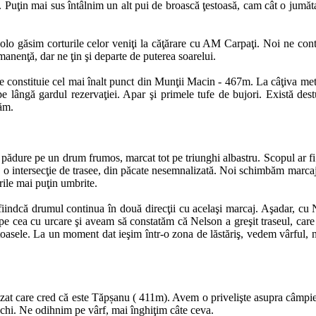
ut. Puţin mai sus întâlnim un alt pui de broască ţestoasă, cam cât o jum
Acolo găsim corturile celor veniţi la căţărare cu AM Carpaţi. Noi ne c
rmanenţă, dar ne ţin şi departe de puterea soarelui.
e constituie cel mai înalt punct din Munţii Macin - 467m. La câţiva met
 lângă gardul rezervaţiei. Apar şi primele tufe de bujori. Există destu
răm.
pădure pe un drum frumos, marcat tot pe triunghi albastru. Scopul ar fi 
 o intersecţie de trasee, din păcate nesemnalizată. Noi schimbăm marcaj
rile mai puţin umbrite.
fiindcă drumul continua în două direcţii cu acelaşi marcaj. Aşadar, cu 
 cea cu urcare şi aveam să constatăm că Nelson a greşit traseul, care nu
oasele. La un moment dat ieşim într-o zona de lăstăriş, vedem vârful, n
zat care cred că este Tăpșanu ( 411m). Avem o privelişte asupra câmpiei
echi. Ne odihnim pe vârf, mai înghiţim câte ceva.