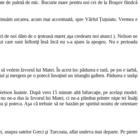
ătate de palmă de mic. Bucurie mare pentru noi cei de la Braşov fiindcă
ontinuăm urcarea, acum mai accentuată, spre Vârful Țuțuiatu. Vremea e
ri de noi dăm de o ţestoasă mare( aşa credeam noi atunci ). Nelson ne
i care sunt înfloriţi însă încă nu s-a ajuns la apogeu. Nu e perioada
să vedem Izvorul lui Matei. În acest loc pădurea e rară, pe jos e iarbă,
ul şi mergem pe o potecă însoţind un triunghi galben. Pădurea e iarăşi
Nelson înainte. După vreo 15 minute altă bifurcaţie, pe acelaşi model:
 ne-a dus la Izvorul lui Matei, ci ne-a plimbat printre nişte tei înalţi
u şi poteca. Aşa că trebuie să ne bazăm pe spiritul nostru de orientare
, asupra satelor Greci şi Turcoaia, aflat undeva mai departe. Pe pietre