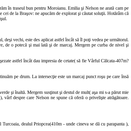
trăm în traseul bun pentru Moroianu. Emilia şi Nelson ne arată cam pe
e cei de la Braşov: ne apucăm de explorat şi căutat soluţii. Hotărâm că
şul.
eşi vechi, este des aplicat astfel încât să îl poţi vedea pe următorul.
, de o potecă şi mai lată şi de marcaj. Mergem pe curba de nivel şi
aşezate astfel încât dau impresia de cetate( să fie Vârful Călcata-407m?
ntinuăm pe drum. La intersecţie este un marcaj punct roşu pe care însă
 verde şi înaltă. Mergem susţinut şi destul de mult( aşa mi s-a părut mie
, vârf despre care Nelson ne spune că oferă o privelişte atrăgătoare.
tul Turcoaia, dealul Priopcea(410m - unde cineva se dă cu parapanta ),