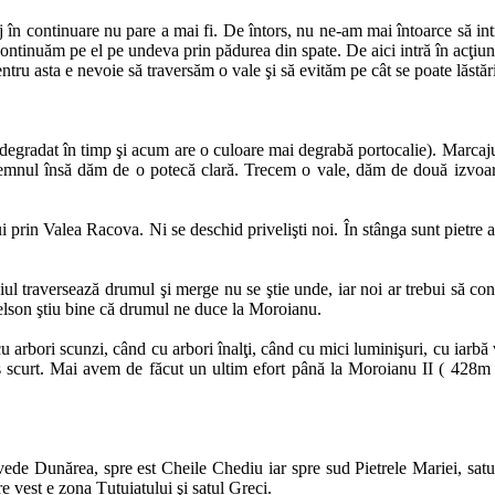
 în continuare nu pare a mai fi. De întors, nu ne-am mai întoarce să in
ontinuăm pe el pe undeva prin pădurea din spate. De aici intră în acţiun
ru asta e nevoie să traversăm o vale şi să evităm pe cât se poate lăstări
gradat în timp şi acum are o culoare mai degrabă portocalie). Marcajul, d
mnul însă dăm de o potecă clară. Trecem o vale, dăm de două izvoare
 prin Valea Racova. Ni se deschid privelişti noi. În stânga sunt pietre 
ul traversează drumul şi merge nu se ştie unde, iar noi ar trebui să co
elson ştiu bine că drumul ne duce la Moroianu.
 cu arbori scunzi, când cu arbori înalţi, când cu mici luminişuri, cu iarbă
s scurt. Mai avem de făcut un ultim efort până la Moroianu II ( 428m )
se vede Dunărea, spre est Cheile Chediu iar spre sud Pietrele Mariei, sa
 vest e zona Țuțuiatului şi satul Greci.