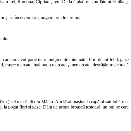
at-am trei, Ramona, Ciprian şi eu. De la Galaţi ni s-au lăturat Emilia şi
lor şi să încercăm să ajungem prin locuri noi.
nului
n care am avut parte de o mulţime de minunăţii: flori de tot felul, gâze
pid, trasee marcate, mai puţin marcate şi nemarcate, descățărare de toată
7m ) cel mai înalt din Măcin. Am lăsat maşina la capătul satului Greci
ul la pozat flori şi gâze. Dăm de prima broască ţestoasă, un pui pe care