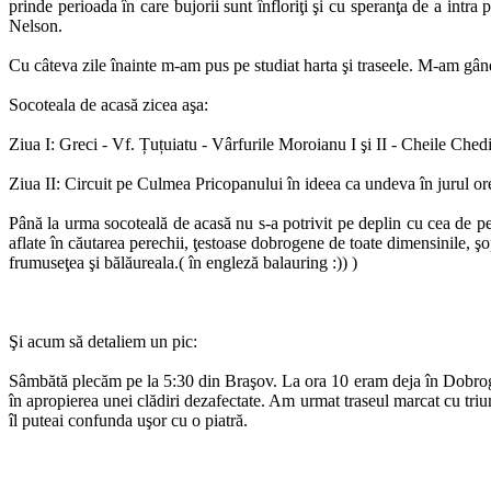
prinde perioada în care bujorii sunt înfloriţi şi cu speranţa de a intra
Nelson.
Cu câteva zile înainte m-am pus pe studiat harta şi traseele. M-am gând
Socoteala de acasă zicea aşa:
Ziua I: Greci - Vf. Țuțuiatu - Vârfurile Moroianu I şi II - Cheile Ch
Ziua II: Circuit pe Culmea Pricopanului în ideea ca undeva în jurul or
Până la urma socoteală de acasă nu s-a potrivit pe deplin cu cea de pe 
aflate în căutarea perechii, ţestoase dobrogene de toate dimensinile, şo
frumuseţea şi bălăureala.( în engleză balauring :)) )
Şi acum să detaliem un pic:
Sâmbătă plecăm pe la 5:30 din Braşov. La ora 10 eram deja în Dobrogea
în apropierea unei clădiri dezafectate. Am urmat traseul marcat cu triu
îl puteai confunda uşor cu o piatră.