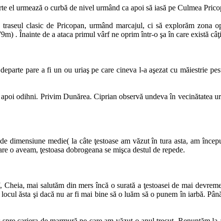
rte el urmează o curbă de nivel urmând ca apoi să iasă pe Culmea Pricop
traseul clasic de Pricopan, urmând marcajul, ci să explorăm zona opus
) . Înainte de a ataca primul vârf ne oprim într-o şa în care există câţ
parte pare a fi un ou uriaş pe care cineva l-a aşezat cu măiestrie pes
poi odihni. Privim Dunărea. Ciprian observă undeva în vecinătatea următo
e dimensiune medie( la câte ţestoase am văzut în tura asta, am început 
care o aveam, ţestoasa dobrogeana se mişca destul de repede.
eia, mai salutăm din mers încă o surată a ţestoasei de mai devreme. Ci
locul ăsta şi dacă nu ar fi mai bine să o luăm să o punem în iarbă. Până
iş spre cariera de marmură pe care am văzut-o anul trecut. Renunţăm la ac