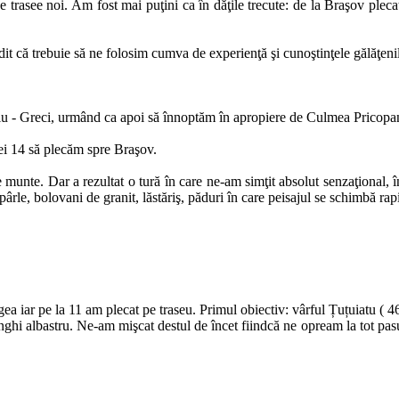
 pe trasee noi. Am fost mai puţini ca în dăţile trecute: de la Braşov plec
it că trebuie să ne folosim cumva de experienţă şi cunoştinţele gălăţeni
ediu - Greci, urmând ca apoi să înnoptăm în apropiere de Culmea Pricopa
ei 14 să plecăm spre Braşov.
munte. Dar a rezultat o tură în care ne-am simţit absolut senzaţional, î
pârle, bolovani de granit, lăstăriş, păduri în care peisajul se schimbă ra
 iar pe la 11 am plecat pe traseu. Primul obiectiv: vârful Țuțuiatu ( 46
nghi albastru. Ne-am mişcat destul de încet fiindcă ne opream la tot pas