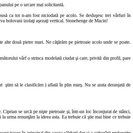
anului pe o urcare mai solicitantă.
ă ca tot n-am fost niciodată pe acolo. Se desluşesc trei vârfuri în
iva bolovani izolaţi aşezaţi vertical. Stonehenge de Macin!
te alte două pietre mari. Ne căţărăm pe pietroaie acolo unde se poate.
rului vârf o strinca modelată ciudat şi care, privită din profil, pare
ştim să le clasificăm ) aflată în plin marş. Nu se arata deranjată de
prian se urcă pe nişte pietroaie şi, într-un loc înconjurat de stânci,
 la urma renunţăm la ideea asta. Ea trebuie că ştie mai bine ce trebuie
est traseu în principal din cauza căldurii dar şi a coborârii prelungite