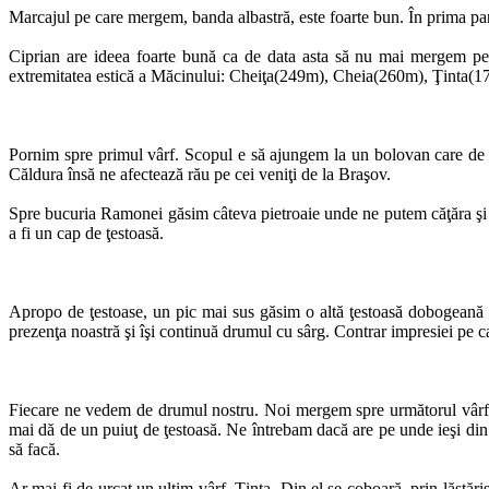
Marcajul pe care mergem, banda albastră, este foarte bun. În prima pa
Ciprian are ideea foarte bună ca de data asta să nu mai mergem pe 
extremitatea estică a Măcinului: Cheiţa(249m), Cheia(260m), Ţinta(179m
Pornim spre primul vârf. Scopul e să ajungem la un bolovan care de de
Căldura însă ne afectează rău pe cei veniţi de la Braşov.
Spre bucuria Ramonei găsim câteva pietroaie unde ne putem căţăra şi a
a fi un cap de ţestoasă.
Apropo de ţestoase, un pic mai sus găsim o altă ţestoasă dobogeană d
prezenţa noastră şi îşi continuă drumul cu sârg. Contrar impresiei pe 
Fiecare ne vedem de drumul nostru. Noi mergem spre următorul vârf, Ch
mai dă de un puiuţ de ţestoasă. Ne întrebam dacă are pe unde ieşi din 
să facă.
Ar mai fi de urcat un ultim vârf, Ţinta. Din el se coboară, prin lăstăr