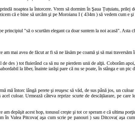
indă noaptea la întorcere. Vrem să dormim în Şaua Țuțuiatu, prilej de a
zicem că e bine să urcăm şi pe Moroianu I ( 434m ) să vedem cum e şi pe 
pe principiul "să o scurtăm elegant ca doar suntem la noi acasă". Asta c
ce am mai avea de făcut ar fi să ne lăsăm pe coamă şi să mai traversăm în
tul de des ) tot fluierând ca să nu ne pierdem unii de alţii. Coborâm apo
bordabil la liber, înainte iarăşi pare că nu se poate, în stânga e un pic d
 mă întorc lângă perete şi reuşesc să văd, de sus până jos, un culoar a
 acel culoar. Urmează câteva reprize scurte de descățăarare, pe care l
 am depăşit acest hop, tonusul creşte şi tot ce speram e că ultima porţiun
ăm în Valea Pitcova( aşa cum scrie pe panouri ) sau Ditcova( aşa cum s