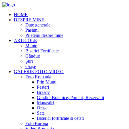
HOME
DESPRE MINE
Date generale
Pasiuni
Prietenii despre mine
ARTICOLE
Munte
Biserici Fortificate
Gânduri
Ştiri
Oraşe
GALERIE FOTO-VIDEO
Foto Romania
Prin Munti
Pesteri
Brasov
Gradini Botanice, Parcuri, Rezervatii
Manastiri
Orase
Sate
Biserici fortificate si cetati
Foto Europa
Video Romania