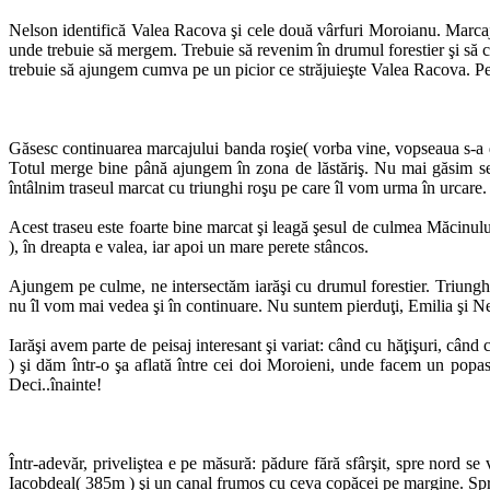
Nelson identifică Valea Racova şi cele două vârfuri Moroianu. Marcaj
unde trebuie să mergem. Trebuie să revenim în drumul forestier şi să c
trebuie să ajungem cumva pe un picior ce străjuieşte Valea Racova. Pent
Găsesc continuarea marcajului banda roşie( vorba vine, vopseaua s-a de
Totul merge bine până ajungem în zona de lăstăriş. Nu mai găsim se
întâlnim traseul marcat cu triunghi roşu pe care îl vom urma în urcare.
Acest traseu este foarte bine marcat şi leagă şesul de culmea Măcinului
), în dreapta e valea, iar apoi un mare perete stâncos.
Ajungem pe culme, ne intersectăm iarăşi cu drumul forestier. Triunghi
nu îl vom mai vedea şi în continuare. Nu suntem pierduţi, Emilia şi N
Iarăşi avem parte de peisaj interesant şi variat: când cu hăţişuri, când
) şi dăm într-o şa aflată între cei doi Moroieni, unde facem un popa
Deci..înainte!
Într-adevăr, priveliştea e pe măsură: pădure fără sfârşit, spre nord 
Iacobdeal( 385m ) şi un canal frumos cu ceva copăcei pe margine. Spre