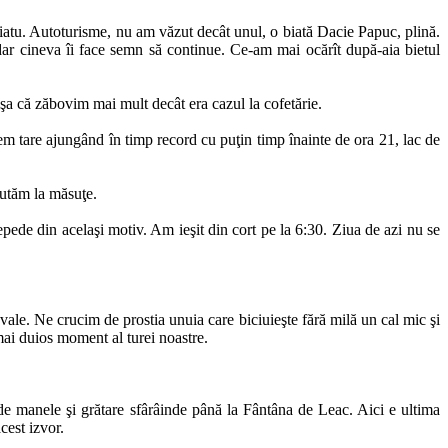
uiatu. Autoturisme, nu am văzut decât unul, o biată Dacie Papuc, plină.
dar cineva îi face semn să continue. Ce-am mai ocărît după-aia bietul
aşa că zăbovim mai mult decât era cazul la cofetărie.
m tare ajungând în timp record cu puţin timp înainte de ora 21, lac de
mutăm la măsuţe.
repede din acelaşi motiv. Am ieşit din cort pe la 6:30. Ziua de azi nu se
vale. Ne crucim de prostia unuia care biciuieşte fără milă un cal mic şi
mai duios moment al turei noastre.
 manele şi grătare sfârâinde până la Fântâna de Leac. Aici e ultima
cest izvor.