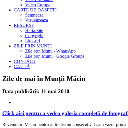
Video Europa
CARTE DE OASPETI
Semneaza
Vizualizeaza
RESURSE
Harta Site
Copyright
Link-uri
ZILE PRIN MUNȚI
Zile prin Munți - WhatsApp
Zile prin Munți - Google Groups
CONTACT
CAUTĂ
Zile de mai în Munții Măcin
Data publicării: 11 mai 2010
Click aici pentru a vedea galeria completă de fotografi
Revenim în Macin pentru al treilea an consecutiv. L-am văzut prima o