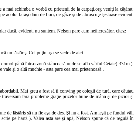
 mai schimba o vorbă cu prietenii de la carpaţi.org veniţi la căţărat.
acolo. Iarăşi dăm de flori, de gâze şi de ..broscuţe ţestoase evident.
hiar dacă, evident, nu suntem. Nelson pare cam neîncrezător, citez:
că un lăstăriş. Cel puţin aşa se vede de aici.
i, domol până într-o zonă stâncoasă unde se afla vârful Cetate( 331m ).
e vale şi o altă muchie - asta pare cea mai prietenoasă..
bordabil. Mai greu a fost să îi conving pe colegii de tură, care căutau
e traversăm fără probleme graţie prizelor bune de mână şi de picior şi
e de lăstăriş să nu fie aşa de des. Şi nu a fost. Am ieşit pe fundul văii
crie pe hartă ). Valea asta are şi apă, Nelson spune că de regulă în