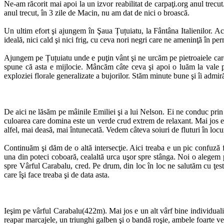
Ne-am răcorit mai apoi la un izvor reabilitat de carpaţi.org anul trec
anul trecut, în 3 zile de Macin, nu am dat de nici o broască.
Un ultim efort şi ajungem în Şaua Țuțuiatu, la Fântâna Italienilor. 
ideală, nici cald şi nici frig, cu ceva nori negri care ne ameninţă în pe
Ajungem pe Țuțuiatu unde e puţin vânt şi ne urcăm pe pietroaiele car
spune că asta e mijlocie. Mâncăm câte ceva şi apoi o luăm la vale pe
exploziei florale generalizate a bujorilor. Stăm minute bune şi îi admi
De aici ne lăsăm pe mâinile Emiliei şi a lui Nelson. Ei ne conduc prin 
culoarea care domina este un verde crud extrem de relaxant. Mai jos e
alfel, mai deasă, mai întunecată. Vedem câteva soiuri de fluturi în locu
Continuăm şi dăm de o altă intersecţie. Aici treaba e un pic confuză 
una din poteci coboară, cealaltă urca uşor spre stânga. Noi o alegem pe
spre Vârful Carabalu, cred. Pe drum, din loc în loc ne salutăm cu ţest
care îşi face treaba şi de data asta.
Ieşim pe vârful Carabalu(422m). Mai jos e un alt vârf bine individuali
reapar marcajele, un triunghi galben şi o bandă roşie, ambele foarte v