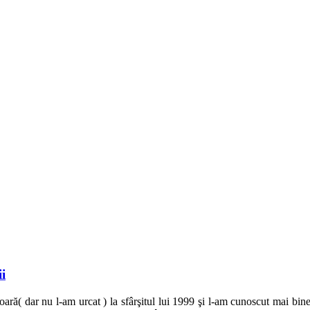
i
ară( dar nu l-am urcat ) la sfârşitul lui 1999 şi l-am cunoscut mai bi