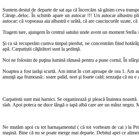
Suntem destul de departe de sat aşa că încercăm să găsim ceva transpor
Căruţe..deloc. În schimb apare un autocar !!! Un autocar albastru pl
autocar: că vopseaua aia albastră e urâtă, că are cauciucurile uzate, că
Tragem tare, ajungem în centrul satului unde avem un moment Stella Arto
Şi ca să recuperăm cumva timpul pierdut, ne concentrăm fiind hotărâţi
apă. Carpatiștii căţărători sunt la şedinţă.
Noi ne folosim de puţina lumină rămasă pentru a pune cortul. În sfârşi
Noaptea a fost iarăşi scurtă. Am intrat în cort aproape de ora 1. Am ado
anunţă aşa frumoasă:. soare palid, nori şi foarte cald; senzaţia că nu e 
Carpatistii sunt mai harnici. Se organizează şi pleacă înaintea noastră
slab. Apoi poteca ne duce lângă o iapă albă care are un mânz negru. Mâ
Ne mutăm apoi cu tot harnaşamentul ( că tot vorbeam de cai ) la Pr
maşină. Bine că nu se poate merge mai departe. Debitul apei ce alimente