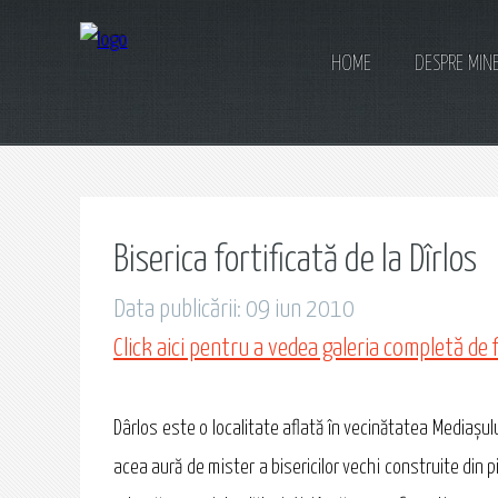
HOME
DESPRE MIN
Biserica fortificată de la Dîrlos
Data publicării: 09 iun 2010
Click aici pentru a vedea galeria completă de 
Dârlos este o localitate aflată în vecinătatea Mediașulu
acea aură de mister a bisericilor vechi construite din p