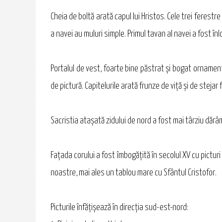
Cheia de boltă arată capul lui Hristos. Cele trei ferestr
a navei au muluri simple. Primul tavan al navei a fost înl
Portalul de vest, foarte bine păstrat şi bogat ornamen
de pictură. Capitelurile arată frunze de viță şi de stejar 
Sacristia ataşată zidului de nord a fost mai târziu dărâm
Faţada corului a fost îmbogăţită în secolul XV cu picturi
noastre, mai ales un tablou mare cu Sfântul Cristofor.
Picturile înfăţişează în direcţia sud-est-nord: