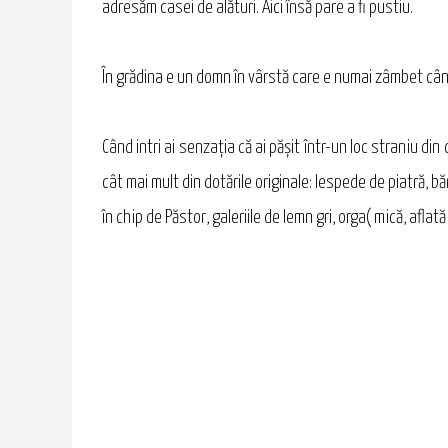
adresăm casei de alături. Aici însă pare a fi pustiu.
În grădina e un domn în vârstă care e numai zâmbet când 
Când intri ai senzaţia că ai păşit într-un loc straniu d
cât mai mult din dotările originale: lespede de piatră, bă
în chip de Păstor, galeriile de lemn gri, orga( mică, afl