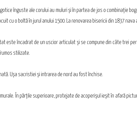
e gotice înguste ale corului au muluri şi în partea de jos o combinaţie bo
ocuit cu o boltă în jurul anului 1500. La renovarea bisericii din 1837 nava
tat este încadrat de un uscior articulat şi se compune din câte trei p
frumos stilizate.
ată. Uşa sacristiei şi intrarea de nord au fost închise.
 murale. În părţile superioare, protejate de acoperişul ieşit în afară pict