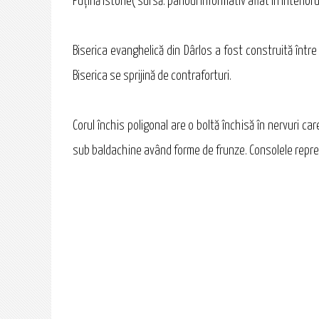
Puţină istorie( sursă: panoul informativ aflat în interiorul 
Biserica evanghelică din Dârlos a fost construită între
Biserica se sprijină de contraforturi.
Corul închis poligonal are o boltă închisă în nervuri 
sub baldachine având forme de frunze. Consolele reprez