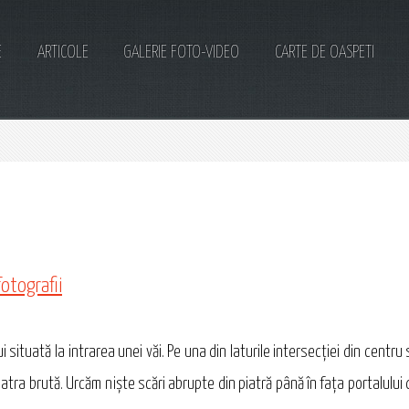
E
ARTICOLE
GALERIE FOTO-VIDEO
CARTE DE OASPETI
fotografii
i situată la intrarea unei văi. Pe una din laturile intersecţiei din centr
iatra brută. Urcăm nişte scări abrupte din piatră până în faţa portalulu