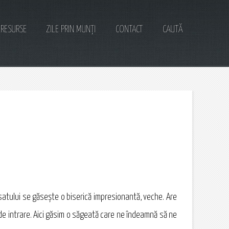
RESURSE
ZILE PRIN MUNȚI
CONTACT
CAUTĂ
u satului se găseşte o biserică impresionantă, veche. Are
i de intrare. Aici găsim o săgeată care ne îndeamnă să ne