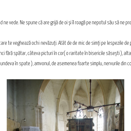
ne vede. Ne spune că are grijă de oi şi îl roagă pe nepotul său să ne pre
in care te veghează ochi nevăzuţi. Atât de de mic de simţi pe lespezile de
nci fără spătar, câteva picturi în cor( o raritate în bisericile săseşti ), a
ată undeva în spate ), amvonul, de asemenea foarte simplu, nervurile din co