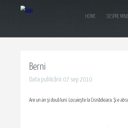
HOME
DESPRE MIN
Berni
Data publicării: 07 sep 2010
Are un an şi două luni. Locuieşte la Cisnădioara. Şi e abso