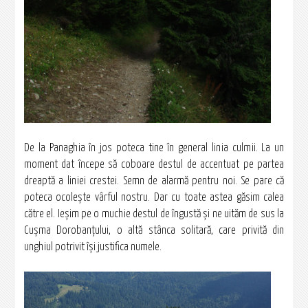
De la Panaghia în jos poteca tine în general linia culmii. La un
moment dat începe să coboare destul de accentuat pe partea
dreaptă a liniei crestei. Semn de alarmă pentru noi. Se pare că
poteca ocoleşte vârful nostru. Dar cu toate astea găsim calea
către el. Ieşim pe o muchie destul de îngustă şi ne uităm de sus la
Cuşma Dorobanţului, o altă stânca solitară, care privită din
unghiul potrivit îşi justifica numele.