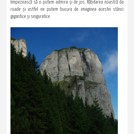
limpezească să o putem admira şi de jos. Răbdarea noastră da
roade şi astfel ne putem bucura de imaginea acestei stânci
gigantice şi singuratice.