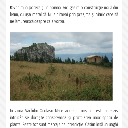
Revenim în potecă şi în poiană. Aici găsim o construcţie nouă din
lemn, cu uşa metalică. Nu e nimeni prin preajmă şi nimic care să
ne lămurească despre ce e vorba.
În zona Vârfului Ocolașu Mare accesul turiştilor este interzis
întrucât se doreşte conservarea şi protejarea unor specii de
plante. Peste tot sunt marcaje de interdicţie. Găsim însă un unghi