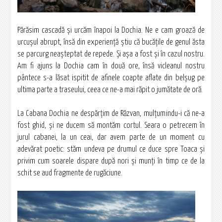
Părăsim cascadă şi urcăm înapoi la Dochia. Ne e cam groază de
urcuşul abrupt, însă din experienţă ştiu că bucăţile de genul ăsta
se parcurg neaşteptat de repede. Şi aşa a fost şi în cazul nostru.
Am fi ajuns la Dochia cam în două ore, însă vicleanul nostru
pântece s-a lăsat ispitit de afinele coapte aflate din belşug pe
ultima parte a traseului, ceea ce ne-a mai răpit o jumătate de oră.
La Cabana Dochia ne despărţim de Răzvan, mulţumindu-i că ne-a
fost ghid, şi ne ducem să montăm cortul. Seara o petrecem în
jurul cabanei, la un ceai, dar avem parte de un moment cu
adevărat poetic: stăm undeva pe drumul ce duce spre Toaca şi
privim cum soarele dispare după nori şi munţi în timp ce de la
schit se aud fragmente de rugăciune.