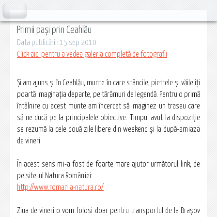
Primii pași prin Ceahlău
Data publicării: 15 sep 2010
Click aici pentru a vedea galeria completă de fotografii
Şi am ajuns şi în Ceahlău, munte în care stâncile, pietrele şi văile îţi
poartă imaginaţia departe, pe tărâmuri de legendă. Pentru o primă
întâlnire cu acest munte am încercat să imaginez un traseu care
să ne ducă pe la principalele obiective. Timpul avut la dispoziţie
se rezumă la cele două zile libere din weekend şi la după-amiaza
de vineri.
În acest sens mi-a fost de foarte mare ajutor următorul link, de
pe site-ul Natura României:
http://www.romania-natura.ro/
Ziua de vineri o vom folosi doar pentru transportul de la Braşov