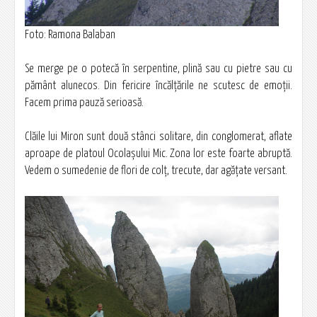
Foto: Ramona Balaban
Se merge pe o potecă în serpentine, plină sau cu pietre sau cu
pământ alunecos. Din fericire încălţările ne scutesc de emoţii.
Facem prima pauză serioasă.
Clăile lui Miron sunt două stânci solitare, din conglomerat, aflate
aproape de platoul Ocolaşului Mic. Zona lor este foarte abruptă.
Vedem o sumedenie de flori de colţ, trecute, dar agăţate versant.