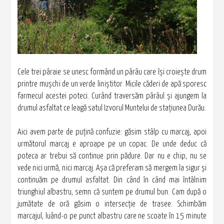
Cele trei pâraie se unesc formând un pârâu care îşi croieşte drum
printre muşchi de un verde liniştitor. Micile căderi de apă sporesc
farmecul acestei poteci. Curând traversăm pârâul şi ajungem la
drumul asfaltat ce leagă satul Izvorul Muntelui de staţiunea Durău.
Aici avem parte de puţină confuzie: găsim stâlp cu marcaj, apoi
următorul marcaj e aproape pe un copac. De unde deduc că
poteca ar trebui să continue prin pădure. Dar nu e chip, nu se
vede nici urmă, nici marcaj. Aşa că preferam să mergem la sigur şi
continuăm pe drumul asfaltat. Din când în când mai întâlnim
triunghiul albastru, semn că suntem pe drumul bun. Cam după o
jumătate de oră găsim o intersecţie de trasee. Schimbăm
marcajul, luând-o pe punct albastru care ne scoate în 15 minute