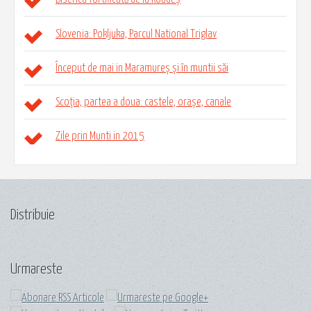
Slovenia: Pokljuka, Parcul National Triglav
Început de mai in Maramureș și în muntii săi
Scoția, partea a doua: castele, orașe, canale
Zile prin Munti in 2015
Distribuie
Urmareste