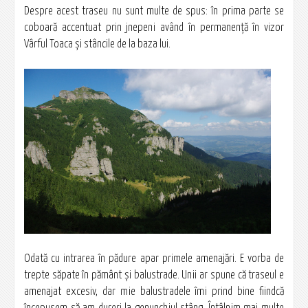
Despre acest traseu nu sunt multe de spus: în prima parte se
coboară accentuat prin jnepeni având în permanenţă în vizor
Vârful Toaca şi stâncile de la baza lui.
Odată cu intrarea în pădure apar primele amenajări. E vorba de
trepte săpate în pământ şi balustrade. Unii ar spune că traseul e
amenajat excesiv, dar mie balustradele îmi prind bine fiindcă