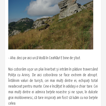
- Aha..deci pe aici urcă Vodă în Ceahlău! E bine de ştiut.
Noi coborâm uşor un plai înierbat şi intrăm în pădure traversând
Poliţa cu Ariniş. De aici coborârea se face extrem de abrupt.
Întâlnim valuri de turişti, cei mai mulţi dintre ei, echipaţi total
neadecvat pentru munte. Cine e încălţat în adidaşi e chiar tare. Cei
mai mulţi dintre ei admira beţele noastre şi ne spun, în dulcele
grai moldovenesc, că tare inspiraţi am fost să luăm cu noi beţele
celea.