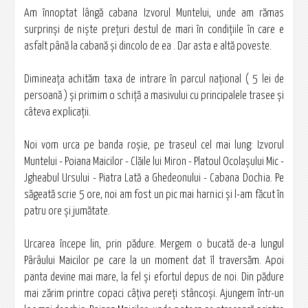
Am înnoptat lângă cabana Izvorul Muntelui, unde am rămas
surprinşi de nişte preţuri destul de mari în condiţiile în care e
asfalt până la cabană şi dincolo de ea . Dar asta e altă poveste.
Dimineaţa achităm taxa de intrare în parcul naţional ( 5 lei de
persoană ) şi primim o schiţă a masivului cu principalele trasee şi
câteva explicaţii.
Noi vom urca pe banda roşie, pe traseul cel mai lung: Izvorul
Muntelui - Poiana Maicilor - Clăile lui Miron - Platoul Ocolaşului Mic -
Jgheabul Ursului - Piatra Lată a Ghedeonului - Cabana Dochia. Pe
săgeată scrie 5 ore, noi am fost un pic mai harnici şi l-am făcut în
patru ore şi jumătate.
Urcarea începe lin, prin pădure. Mergem o bucată de-a lungul
Pârâului Maicilor pe care la un moment dat îl traversăm. Apoi
panta devine mai mare, la fel şi efortul depus de noi. Din pădure
mai zărim printre copaci câţiva pereţi stâncoşi. Ajungem într-un