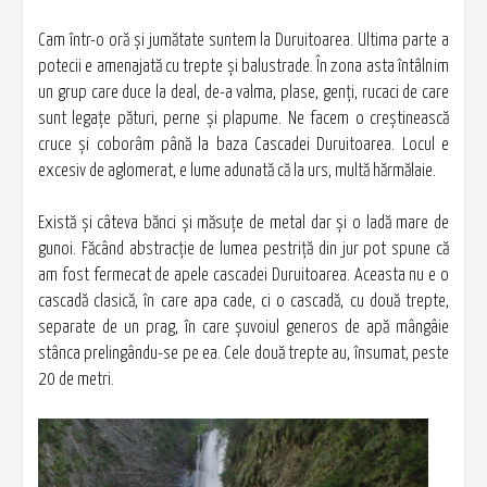
Cam într-o oră şi jumătate suntem la Duruitoarea. Ultima parte a
potecii e amenajată cu trepte şi balustrade. În zona asta întâlnim
un grup care duce la deal, de-a valma, plase, genţi, rucaci de care
sunt legaţe pături, perne şi plapume. Ne facem o creştinească
cruce şi coborâm până la baza Cascadei Duruitoarea. Locul e
excesiv de aglomerat, e lume adunată că la urs, multă hărmălaie.
Există şi câteva bănci şi măsuţe de metal dar şi o ladă mare de
gunoi. Făcând abstracţie de lumea pestriţă din jur pot spune că
am fost fermecat de apele cascadei Duruitoarea. Aceasta nu e o
cascadă clasică, în care apa cade, ci o cascadă, cu două trepte,
separate de un prag, în care şuvoiul generos de apă mângâie
stânca prelingându-se pe ea. Cele două trepte au, însumat, peste
20 de metri.