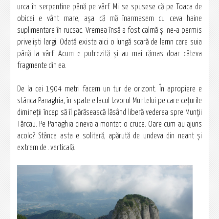
urca în serpentine până pe vârf. Mi se spusese că pe Toaca de
obicei e vânt mare, aşa că mă înarmasem cu ceva haine
suplimentare în rucsac. Vremea însă a fost calmă şi ne-a permis
privelişti largi. Odată exista aici o lungă scară de lemn care suia
până la vârf. Acum e putrezită şi au mai rămas doar câteva
fragmente din ea.
De la cei 1904 metri facem un tur de orizont. În apropiere e
stânca Panaghia, în spate e lacul Izvorul Muntelui pe care ceţurile
dimineţii încep să îl părăsească lăsând liberă vederea spre Munţii
Tărcau. Pe Panaghia cineva a montat o cruce. Oare cum au ajuns
acolo? Stânca asta e solitară, apărută de undeva din neant şi
extrem de ..verticală.