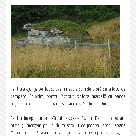
Pentru a ajunge pe Toaca avem nevoie cam de o oră de la locul de
campare. Folosim, pentru început, poteca marcată cu banda
roşie care duce spre Cabana Fântânele şi Staţiunea Durău.
Pentru început urcăm Vârful Lespezi-1801m. De aici coborâm
puţin şi mergem pe un drum străjuit de jnepeni spre Cabana
Meteo Toaca. Părăsim marcajul şi mergem pe o potecă clară, ce