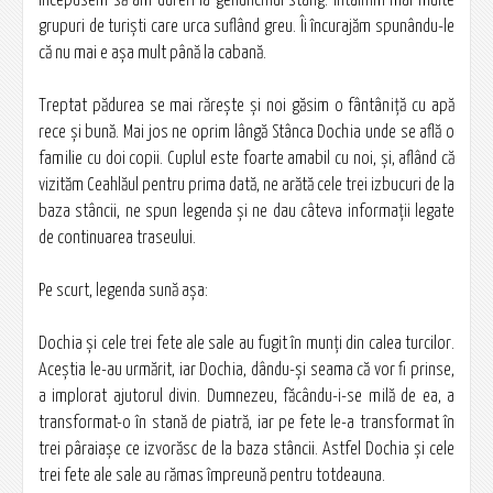
începusem să am dureri la genunchiul stâng. Întâlnim mai multe
grupuri de turişti care urca suflând greu. Îi încurajăm spunându-le
că nu mai e aşa mult până la cabană.
Treptat pădurea se mai răreşte şi noi găsim o fântâniţă cu apă
rece şi bună. Mai jos ne oprim lângă Stânca Dochia unde se află o
familie cu doi copii. Cuplul este foarte amabil cu noi, şi, aflând că
vizităm Ceahlăul pentru prima dată, ne arătă cele trei izbucuri de la
baza stâncii, ne spun legenda şi ne dau câteva informaţii legate
de continuarea traseului.
Pe scurt, legenda sună aşa:
Dochia şi cele trei fete ale sale au fugit în munţi din calea turcilor.
Aceştia le-au urmărit, iar Dochia, dându-şi seama că vor fi prinse,
a implorat ajutorul divin. Dumnezeu, făcându-i-se milă de ea, a
transformat-o în stană de piatră, iar pe fete le-a transformat în
trei pâraiaşe ce izvorăsc de la baza stâncii. Astfel Dochia şi cele
trei fete ale sale au rămas împreună pentru totdeauna.