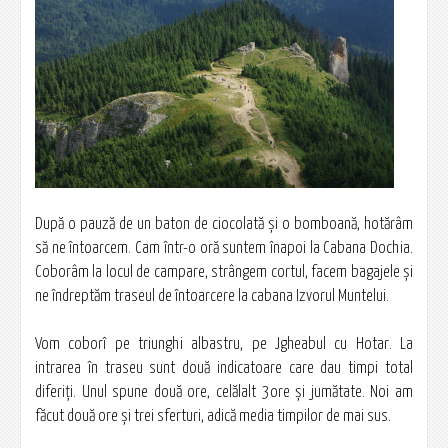
După o pauză de un baton de ciocolată şi o bomboană, hotărâm
să ne întoarcem. Cam într-o oră suntem înapoi la Cabana Dochia.
Coborâm la locul de campare, strângem cortul, facem bagajele şi
ne îndreptăm traseul de întoarcere la cabana Izvorul Muntelui.
Vom coborî pe triunghi albastru, pe Jgheabul cu Hotar. La
intrarea în traseu sunt două indicatoare care dau timpi total
diferiţi. Unul spune două ore, celălalt 3ore şi jumătate. Noi am
făcut două ore şi trei sferturi, adică media timpilor de mai sus.