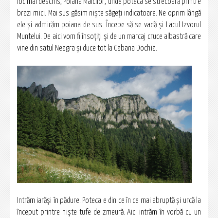
loc mai deschis, Poiana Maicilor, unde poteca se strecoară printre
brazi mici. Mai sus găsim nişte săgeţi indicatoare. Ne oprim lângă
ele şi admirăm poiana de sus. Începe să se vadă şi Lacul Izvorul
Muntelui. De aici vom fi însoţiţi şi de un marcaj cruce albastră care
vine din satul Neagra şi duce tot la Cabana Dochia.
Intrăm iarăşi în pădure. Poteca e din ce în ce mai abruptă şi urcă la
început printre nişte tufe de zmeură. Aici intrăm în vorbă cu un