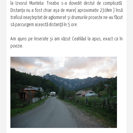
la Izvorul Muntelui. Treaba s-a dovedit destul de complicată.
Distanţa nu a fost chiar aşa de mare( aproximativ 230km ) însă
traficul neaşteptat de aglomerat şi drumurile proaste ne-au făcut
să parcurgem această distanţă în 5 ore.
Am ajuns pe înserate şi am văzut Ceahlăul la apus, exact ca în
poezie.