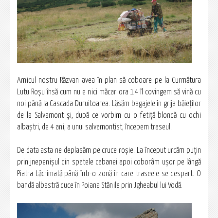
Amicul nostru Răzvan avea în plan să coboare pe la Curmătura
Lutu Roşu însă cum nu e nici măcar ora 14 îl covingem să vină cu
noi până la Cascada Duruitoarea. Lăsăm bagajele în grija băieţilor
de la Salvamont şi, după ce vorbim cu o fetiţă blondă cu ochi
albaştri, de 4 ani, a unui salvamontist, începem traseul.
De data asta ne deplasăm pe cruce roşie. La început urcăm puţin
prin jnepenişul din spatele cabanei apoi coborâm uşor pe lângă
Piatra Lăcrimată până într-o zonă în care traseele se despart. O
bandă albastră duce în Poiana Stănile prin Jgheabul lui Vodă.