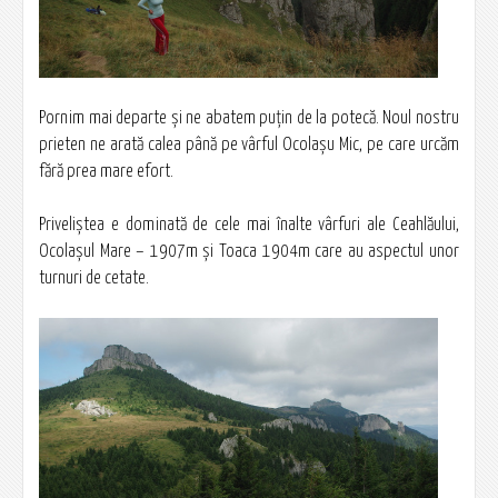
Pornim mai departe şi ne abatem puţin de la potecă. Noul nostru
prieten ne arată calea până pe vârful Ocolașu Mic, pe care urcăm
fără prea mare efort.
Priveliştea e dominată de cele mai înalte vârfuri ale Ceahlăului,
Ocolaşul Mare – 1907m şi Toaca 1904m care au aspectul unor
turnuri de cetate.