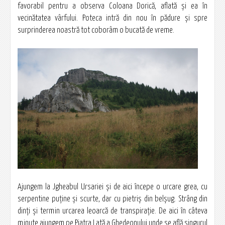
favorabil pentru a observa Coloana Dorică, aflată şi ea în
vecinătatea vârfului. Poteca intră din nou în pădure şi spre
surprinderea noastră tot coborâm o bucată de vreme.
Ajungem la Jgheabul Ursariei şi de aici începe o urcare grea, cu
serpentine puţine şi scurte, dar cu pietriş din belşug. Strâng din
dinţi şi termin urcarea leoarcă de transpiraţie. De aici în câteva
minute ajungem pe Piatra Lată a Ghedeonului unde se află singurul