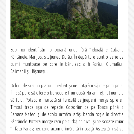
Sub noi identificăm o poiană unde fără îndoială e Cabana
Fântânele. Mai jos, staţiunea Durău. În depărtare sunt o serie de
culmi muntoase pe care le bănuiesc a fi Rarăul, Giumalăul,
Călimanii şi Hășmașul.
Ochim de sus un platou înierbat şi ne hotărâm să mergem pe el
fiindcă pare să ofere o belvedere frumoasă. Nu am reţinut numele
vârfului. Poteca e marcată şi flancată de jnepeni merge spre el.
Timpul trece aşa de repede. Coborâm de pe Toaca până la
Cabana Meteo şi de acolo urmăm iarăşi banda roşie în direcţia
Fântânele. Poteca merge cam pe curbă de nivel şi ne scoate chiar
în fata Panaghiei, care acum e învăluită în ceaţă. Aşteptăm să se