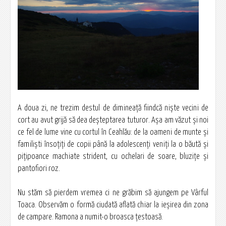
A doua zi, ne trezim destul de dimineaţă fiindcă nişte vecini de
cort au avut grijă să dea deşteptarea tuturor. Aşa am văzut și noi
ce fel de lume vine cu cortul în Ceahlău: de la oameni de munte şi
familişti însoţiţi de copii până la adolescenţi veniţi la o băută şi
piţipoance machiate strident, cu ochelari de soare, bluziţe şi
pantofiori roz.
Nu stăm să pierdem vremea ci ne grăbim să ajungem pe Vârful
Toaca. Observăm o formă ciudată aflată chiar la ieşirea din zona
de campare. Ramona a numit-o broasca ţestoasă.