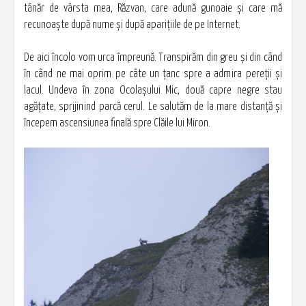
tânăr de vârsta mea, Răzvan, care adună gunoaie şi care mă
recunoaşte după nume şi după apariţiile de pe Internet.
De aici încolo vom urca împreună. Transpirăm din greu şi din când
în când ne mai oprim pe câte un țanc spre a admira pereţii şi
lacul. Undeva în zona Ocolaşului Mic, două capre negre stau
agăţate, sprijinind parcă cerul. Le salutăm de la mare distanţă şi
începem ascensiunea finală spre Clăile lui Miron.