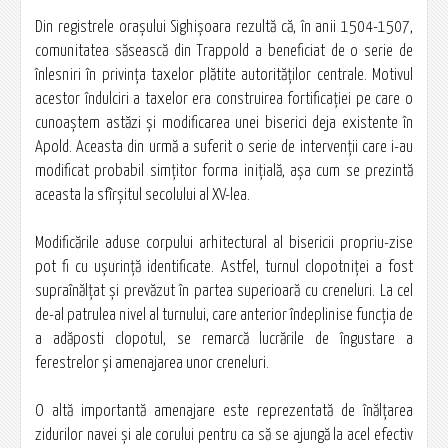
Din registrele oraşului Sighişoara rezultă că, în anii 1504-1507,
comunitatea săsească din Trappold a beneficiat de o serie de
înlesniri în privinţa taxelor plătite autorităţilor centrale. Motivul
acestor îndulciri a taxelor era construirea fortificaţiei pe care o
cunoaştem astăzi şi modificarea unei biserici deja existente în
Apold. Aceasta din urmă a suferit o serie de intervenţii care i-au
modificat probabil simţitor forma iniţială, aşa cum se prezintă
aceasta la sfîrşitul secolului al XV-lea.
Modificările aduse corpului arhitectural al bisericii propriu-zise
pot fi cu uşurinţă identificate. Astfel, turnul clopotniţei a fost
supraînălţat şi prevăzut în partea superioară cu creneluri. La cel
de-al patrulea nivel al turnului, care anterior îndeplinise funcţia de
a adăposti clopotul, se remarcă lucrările de îngustare a
ferestrelor şi amenajarea unor creneluri.
O altă importantă amenajare este reprezentată de înălţarea
zidurilor navei şi ale corului pentru ca să se ajungă la acel efectiv