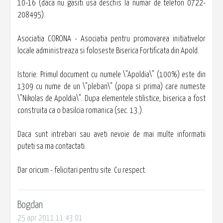
10-16 (daca nu gasiti usa deschis la numar de telefon 0722-
208495).
Asociatia CORONA - Asociatia pentru promovarea initiativelor
locale administreaza si foloseste Biserica Fortificata din Apold.
Istorie: Primul document cu numele \"Apoldia\" (100%) este din
1309 cu nume de un \"pleban\" (popa si prima) care numeste
\"Nikolas de Apoldia\". Dupa elementele stilistice, biserica a fost
construita ca o basilcia romanica (sec. 13.).
Daca sunt intrebari sau aveti nevoie de mai multe informatii
puteti sa ma contactati.
Dar oricum - felicitari pentru site. Cu respect.
Bogdan
25 apr 2011 11:43:01