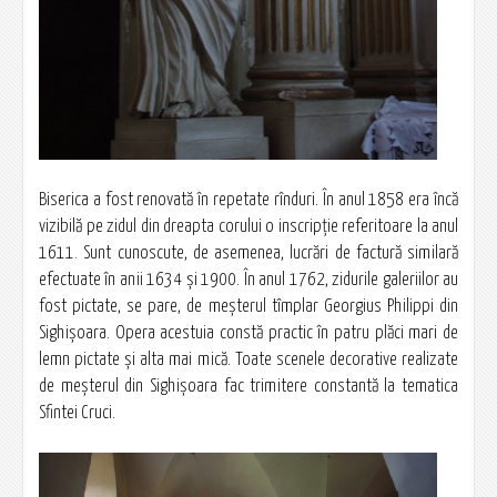
Biserica a fost renovată în repetate rînduri. În anul 1858 era încă
vizibilă pe zidul din dreapta corului o inscripţie referitoare la anul
1611. Sunt cunoscute, de asemenea, lucrări de factură similară
efectuate în anii 1634 şi 1900. În anul 1762, zidurile galeriilor au
fost pictate, se pare, de meşterul tîmplar Georgius Philippi din
Sighişoara. Opera acestuia constă practic în patru plăci mari de
lemn pictate şi alta mai mică. Toate scenele decorative realizate
de meşterul din Sighişoara fac trimitere constantă la tematica
Sfintei Cruci.