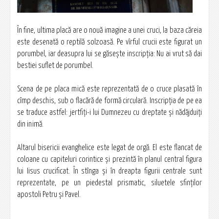
În fine, ultima placă are o nouă imagine a unei cruci, la baza căreia
este desenată o reptilă solzoasă. Pe vîrful crucii este figurat un
porumbel, iar deasupra lui se găseşte inscripţia: Nu ai vrut să dai
bestiei suflet de porumbel.
Scena de pe placa mică este reprezentată de o cruce plasată în
cîmp deschis, sub o flacără de formă circulară. Inscripţia de pe ea
se traduce astfel: jertfiţi-i lui Dumnezeu cu dreptate şi nădăjduiţi
din inimă.
Altarul bisericii evanghelice este legat de orgă. El este flancat de
coloane cu capiteluri corintice şi prezintă în planul central figura
lui Iisus crucificat. În stînga şi în dreapta figurii centrale sunt
reprezentate, pe un piedestal prismatic, siluetele sfinţilor
apostoli Petru şi Pavel.