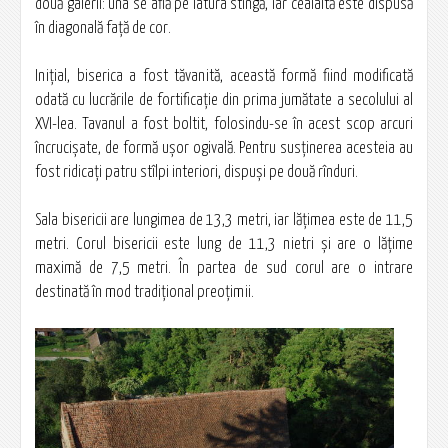
două galerii: una se află pe latura stîngă, iar cealaltă este dispusă
în diagonală faţă de cor.
Iniţial, biserica a fost tăvanită, această formă fiind modificată
odată cu lucrările de fortificaţie din prima jumătate a secolului al
XVI-lea. Tavanul a fost boltit, folosindu-se în acest scop arcuri
încrucişate, de formă uşor ogivală. Pentru susţinerea acesteia au
fost ridicaţi patru stîlpi interiori, dispuşi pe două rînduri.
Sala bisericii are lungimea de 13,3 metri, iar lăţimea este de 11,5
metri. Corul bisericii este lung de 11,3 nietri şi are o lăţime
maximă de 7,5 metri. În partea de sud corul are o intrare
destinată în mod tradiţional preoţimii.