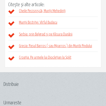
Citește și alte articole:
Cheile Pecisnișcăi, Munții Mehedinți
Munții Bistriței: Vîrful Budacu
Serbia: prin Belgrad și pe Klisura Dunării
Grecia: Pasul Barros ( sau Mparros ) din Muntii Pindului
Croația: Pe urmele lui Dioclețian la Split
Distribuie
Urmareste