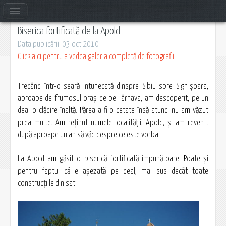
Biserica fortificată de la Apold
Data publicării: 03 oct 2010
Click aici pentru a vedea galeria completă de fotografii
Trecând într-o seară intunecată dinspre Sibiu spre Sighişoara,
aproape de frumosul oraş de pe Târnava, am descoperit, pe un
deal o clădire înaltă. Părea a fi o cetate însă atunci nu am văzut
prea multe. Am reţinut numele localităţii, Apold, şi am revenit
după aproape un an să văd despre ce este vorba.
La Apold am găsit o biserică fortificată impunătoare. Poate şi
pentru faptul că e aşezată pe deal, mai sus decât toate
construcţiile din sat.