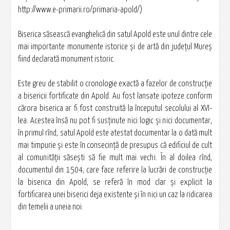
http://www.e-primarii.ro/primaria-apold/)
Biserica săsească evanghelică din satul Apold este unul dintre cele
mai importante monumente istorice şi de artă din judeţul Mureş
fiind declarată monument istoric.
Este greu de stabilit o cronologie exactă a fazelor de construcţie
a bisericii fortificate din Apold. Au fost lansate ipoteze conform
cărora biserica ar fi fost construită la începutul secolului al XVI-
lea. Acestea însă nu pot fi susţinute nici logic şi nici documentar,
în primul rînd, satul Apold este atestat documentar la o dată mult
mai timpurie şi este în consecinţă de presupus că edificiul de cult
al comunităţii săseşti să fie mult mai vechi. În al doilea rînd,
documentul din 1504, care face referire la lucrări de construcţie
la biserica din Apold, se referă în mod clar şi explicit la
fortificarea unei biserici deja existente şi în nici un caz la ridicarea
din temelii a uneia noi.