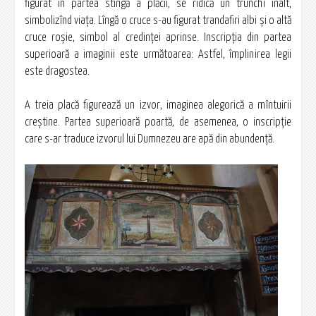
figurat în partea stîngă a plăcii, se ridică un trunchi înalt,
simbolizînd viaţa. Lîngă o cruce s-au figurat trandafiri albi şi o altă
cruce roşie, simbol al credinţei aprinse. Inscripţia din partea
superioară a imaginii este următoarea: Astfel, împlinirea legii
este dragostea.
A treia placă figurează un izvor, imaginea alegorică a mîntuirii
creştine. Partea superioară poartă, de asemenea, o inscripţie
care s-ar traduce izvorul lui Dumnezeu are apă din abundenţă.