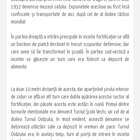
1932 devenise muzeul satului. Exponatele acestuia au fost însă
confiscate şi transportate de aici, după cel de al doilea război
mondial.
În partea dreaptă a intrării principale în incinta fortificaţiei se află
un bastion de piatră destinat în trecut scopurilor defensive, dar
care avea să fie transformat în şcoală. În partea sud-vestică a
incintei se găseşte un turn care era folosit ca depozit de
alimente.
La doar 10 metri distanţă de acesta, dar aparţinînd şirului interior
de ziduri se află un alt turn care dubla apărarea acestui sector al
fortificaţiei; din păcate acesta este astăzi în ruină. Primul dintre
turnurile menţionate era denumit Turnul Şcolii Vechi, iar cel de al
doilea Turnul Ovăzului, în mod evident, această denumire se
datorează utilizării sale ca depozit în vremuri de pace. Turnul
Ovăzului era, în acelaşi timp, turn al porţii de intrare în incinta