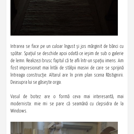
Intrarea se face pe un culoar îngust şi jos mărginit de bănci cu
spătar. Spaţiul se deschide apoi odată ce ieşim de sub o galerie
de lemn. Realizezi brusc faptul că te afli într-un spaţiu imens. Am
fost impresionat mai întâi de stâlpii masivi de care se sprijină
întreaga construcţie. Altarul are în prim plan scena Răstignirii.
Deasupra lui se găseşte orga.
Vasul de botez are o formă ceva mai interesantă, mai
modernista: mie mi se pare că seamănă cu clepsidra de la
Windows.