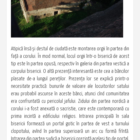
Atipică însă şi destul de ciudată este montarea orgii în partea din
faţă a corului. În mod normal, locul orgii într-o biserică de acest
tip este în partea opusă, respectiv în galeria din partea vestică a
corpului bisericii. O altă prezenţă interesantă este cea a băncilor
plasate de-a lungul pereţilor. Prezenţa lor se explică printr-o
necesitate practică: bunurile de valoare ale locuitorilor satului
erau probabil ascunse în aceste bănci, atunci cînd comunitatea
era confruntată cu pericolul jafului. Zidului din partea nordică a
corului i-a fost anexată o sacristie, care este contemporană cu
prima incintă a edificiului religios. Intrarea principală în sala
bisericii formează un portal gotic în partea de vest a turnului
clopotului, avînd în partea superioară un arc cu formă frîntă.
Intrarea din partea sudică a bisericii prezintă acelaşi tip de portal,