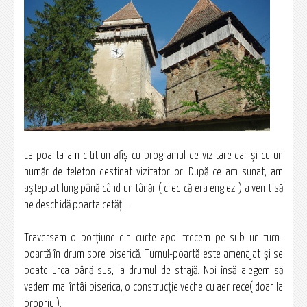
La poarta am citit un afiş cu programul de vizitare dar şi cu un
număr de telefon destinat vizitatorilor. După ce am sunat, am
aşteptat lung până când un tânăr ( cred că era englez ) a venit să
ne deschidă poarta cetăţii.
Traversam o porţiune din curte apoi trecem pe sub un turn-
poartă în drum spre biserică. Turnul-poartă este amenajat şi se
poate urca până sus, la drumul de strajă. Noi însă alegem să
vedem mai întâi biserica, o construcţie veche cu aer rece( doar la
propriu ).