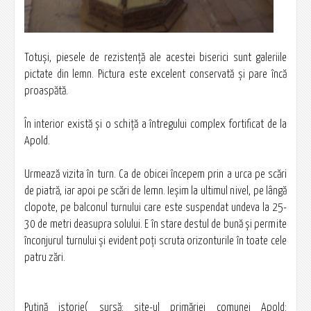
Totuşi, piesele de rezistenţă ale acestei biserici sunt galeriile
pictate din lemn. Pictura este excelent conservată şi pare încă
proaspătă.
În interior există şi o schiţă a întregului complex fortificat de la
Apold.
Urmează vizita în turn. Ca de obicei începem prin a urca pe scări
de piatră, iar apoi pe scări de lemn. Ieşim la ultimul nivel, pe lângă
clopote, pe balconul turnului care este suspendat undeva la 25-
30 de metri deasupra solului. E în stare destul de bună şi permite
înconjurul turnului şi evident poţi scruta orizonturile în toate cele
patru zări.
Puţină istorie( sursă: site-ul primăriei comunei Apold: