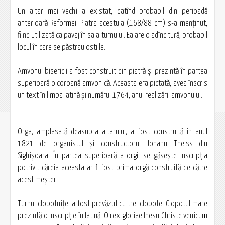
Un altar mai vechi a existat, datînd probabil din perioadă
anterioară Reformei. Piatra acestuia (168/88 cm) s-a menţinut,
fiind utilizată ca pavaj în sala turnului. Ea are o adîncitură, probabil
locul în care se păstrau ostiile.
Amvonul bisericii a fost construit din piatră şi prezintă în partea
superioară o coroană amvonică. Aceasta era pictată, avea înscris
un text în limba latină şi numărul 1764, anul realizării amvonului.
Orga, amplasată deasupra altarului, a fost construită în anul
1821 de organistul şi constructorul Johann Theiss din
Sighişoara. În partea superioară a orgii se găseşte inscripţia
potrivit căreia aceasta ar fi fost prima orgă construită de către
acest meşter.
Turnul clopotniţei a fost prevăzut cu trei clopote. Clopotul mare
prezintă o inscripţie în latină: O rex gloriae Ihesu Christe venicum