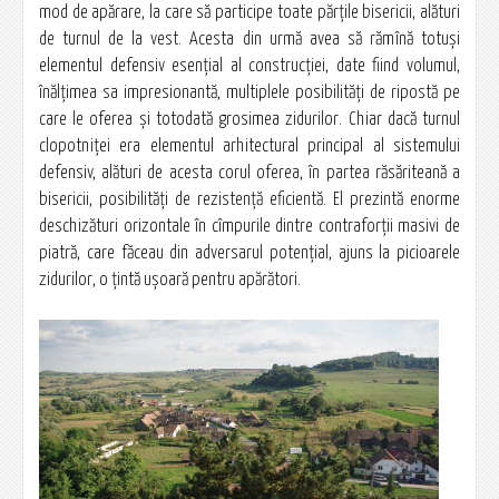
mod de apărare, la care să participe toate părţile bisericii, alături
de turnul de la vest. Acesta din urmă avea să rămînă totuşi
elementul defensiv esenţial al construcţiei, date fiind volumul,
înălţimea sa impresionantă, multiplele posibilităţi de ripostă pe
care le oferea şi totodată grosimea zidurilor. Chiar dacă turnul
clopotniţei era elementul arhitectural principal al sistemului
defensiv, alături de acesta corul oferea, în partea răsăriteană a
bisericii, posibilităţi de rezistenţă eficientă. El prezintă enorme
deschizături orizontale în cîmpurile dintre contraforţii masivi de
piatră, care făceau din adversarul potenţial, ajuns la picioarele
zidurilor, o ţintă uşoară pentru apărători.