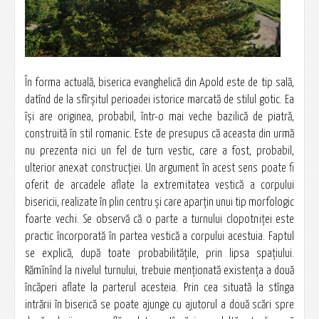
În forma actuală, biserica evanghelică din Apold este de tip sală,
datînd de la sfîrşitul perioadei istorice marcată de stilul gotic. Ea
îşi are originea, probabil, într-o mai veche bazilică de piatră,
construită în stil romanic. Este de presupus că aceasta din urmă
nu prezenta nici un fel de turn vestic, care a fost, probabil,
ulterior anexat construcţiei. Un argument în acest sens poate fi
oferit de arcadele aflate la extremitatea vestică a corpului
bisericii, realizate în plin centru şi care aparţin unui tip morfologic
foarte vechi. Se observă că o parte a turnului clopotniţei este
practic încorporată în partea vestică a corpului acestuia. Faptul
se explică, după toate probabilităţile, prin lipsa spaţiului.
Rămînînd la nivelul turnului, trebuie menţionată existenţa a două
încăperi aflate la parterul acesteia. Prin cea situată la stînga
intrării în biserică se poate ajunge cu ajutorul a două scări spre