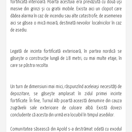
fortificată interioară. Poarta acestuia era prevăzută cu două uşi
masive din grinzi şi cu gratii mobile. Exista aici un clopot care
dădea alarma în caz de incendiu sau alte catastrofe; de asemenea
aici se găsea o mică moară, destinată nevoilor localnicilor în caz
de asediu.
Legată de incinta fortificată exterioară, în partea nordică se
găseşte o construcţie lungă de 18 metri, cu mai multe etaje, în
care se păstra recolta.
Un turn de dimensiuni mai mici, răspunzînd aceleiaşi necesităţi de
depozitare, se găseşte amplasat în zidul primei incinte
fortificate. În fine, Turnul Alb poartă această denumire din cauza
zugrăvelii sale exterioare de culoare albă. Există dovezi
concludente că acesta din urmă era locuibil în timpul asediilor.
Comunitatea săsească din Apold s-a destrămat odată cu exodul