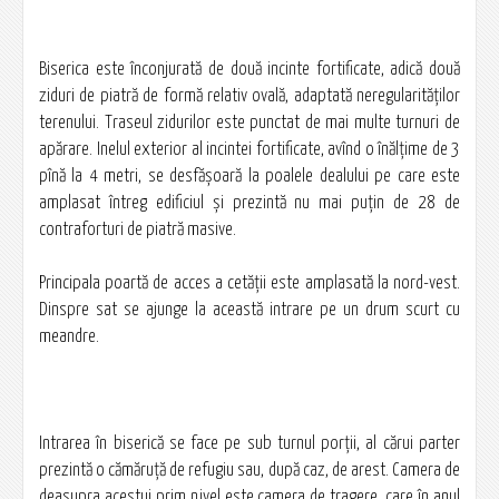
Biserica este înconjurată de două incinte fortificate, adică două
ziduri de piatră de formă relativ ovală, adaptată neregularităţilor
terenului. Traseul zidurilor este punctat de mai multe turnuri de
apărare. Inelul exterior al incintei fortificate, avînd o înălţime de 3
pînă la 4 metri, se desfăşoară la poalele dealului pe care este
amplasat întreg edificiul şi prezintă nu mai puţin de 28 de
contraforturi de piatră masive.
Principala poartă de acces a cetăţii este amplasată la nord-vest.
Dinspre sat se ajunge la această intrare pe un drum scurt cu
meandre.
Intrarea în biserică se face pe sub turnul porţii, al cărui parter
prezintă o cămăruţă de refugiu sau, după caz, de arest. Camera de
deasupra acestui prim nivel este camera de tragere, care în anul