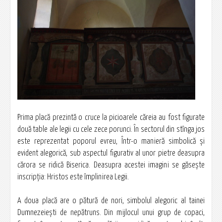
Prima placă prezintă o cruce la picioarele căreia au fost figurate
două table ale legii cu cele zece porunci. În sectorul din stînga jos
este reprezentat poporul evreu, Într-o manieră simbolică şi
evident alegorică, sub aspectul figurativ al unor pietre deasupra
cărora se ridică Biserica. Deasupra acestei imagini se găseşte
inscripţia: Hristos este împlinirea Legii.
A doua placă are o pătură de nori, simbolul alegoric al tainei
Dumnezeieşti de nepătruns. Din mijlocul unui grup de copaci,