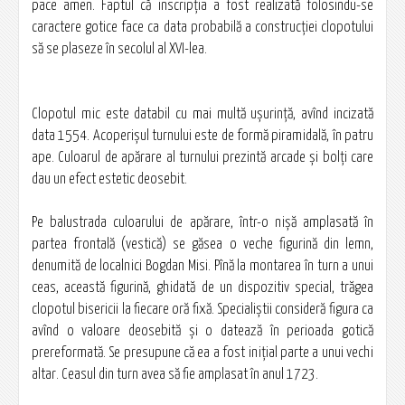
pace amen. Faptul că inscripţia a fost realizată folosindu-se
caractere gotice face ca data probabilă a construcţiei clopotului
să se plaseze în secolul al XVI-lea.
Clopotul mic este databil cu mai multă uşurinţă, avînd incizată
data 1554. Acoperişul turnului este de formă piramidală, în patru
ape. Culoarul de apărare al turnului prezintă arcade şi bolţi care
dau un efect estetic deosebit.
Pe balustrada culoarului de apărare, într-o nişă amplasată în
partea frontală (vestică) se găsea o veche figurină din lemn,
denumită de localnici Bogdan Misi. Pînă la montarea în turn a unui
ceas, această figurină, ghidată de un dispozitiv special, trăgea
clopotul bisericii la fiecare oră fixă. Specialiştii consideră figura ca
avînd o valoare deosebită şi o datează în perioada gotică
prereformată. Se presupune că ea a fost iniţial parte a unui vechi
altar. Ceasul din turn avea să fie amplasat în anul 1723.