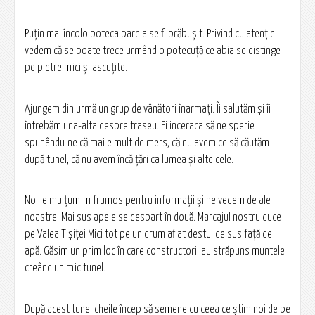
Puţin mai încolo poteca pare a se fi prăbuşit. Privind cu atenţie
vedem că se poate trece urmând o potecuţă ce abia se distinge
pe pietre mici şi ascuţite.
Ajungem din urmă un grup de vânători înarmaţi. Îi salutăm şi îi
întrebăm una-alta despre traseu. Ei inceraca să ne sperie
spunându-ne că mai e mult de mers, că nu avem ce să căutăm
după tunel, că nu avem încălţări ca lumea şi alte cele.
Noi le mulţumim frumos pentru informaţii şi ne vedem de ale
noastre. Mai sus apele se despart în două. Marcajul nostru duce
pe Valea Tișiței Mici tot pe un drum aflat destul de sus faţă de
apă. Găsim un prim loc în care constructorii au străpuns muntele
creând un mic tunel.
După acest tunel cheile încep să semene cu ceea ce ştim noi de pe