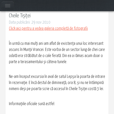
Cheile Tișiței
Data publicării: 29 nov 2010
Click aici pentru a vedea galeria completă de fotografii
În urmă cu mai mulţi ani am aflat de existenţa unui loc interesant
ascuns în Munţii Vrancei. Este vorba de un sector lung de chei care
odată era străbătut de o cale ferată. Din ea a rămas acum doar o
parte a terasamentului şi câteva tunele.
Ne-am început excursia în aval de satul Lepșa la poarta de intrare
în rezervaţie. E încă destul de dimineaţă, ora 8, şi nu ne întâmpină
nimeni deşi pe poarta scrie că accesul în Cheile Tișiței costă 3 lei.
Informaţiile oficiale sună astfel: