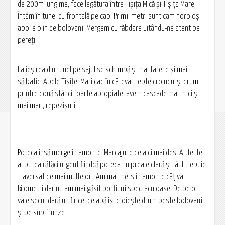
de 200m lungime, face legătura între Tișița Mică şi Tișița Mare.
Întâm în tunel cu frontală pe cap. Primii metri sunt cam noroioşi
apoi e plin de bolovani. Mergem cu răbdare uitându-ne atent pe
pereţi.
La ieşirea din tunel peisajul se schimbă şi mai tare, e şi mai
sălbatic. Apele Tișiței Mari cad în câteva trepte croindu-şi drum
printre două stânci foarte apropiate: avem cascade mai mici şi
mai mari, repezişuri.
Poteca însă merge în amonte. Marcajul e de aici mai des. Altfel te-
ai putea rătăci urgent fiindcă poteca nu prea e clară şi râul trebuie
traversat de mai multe ori. Am mai mers în amonte câţiva
kilometri dar nu am mai găsit porţiuni spectaculoase. De pe o
vale secundară un firicel de apă îşi croieşte drum peste bolovani
şi pe sub frunze.