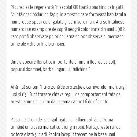
Pădurea este regenerată, în secolul XIX toată zona fiind defrişată.
Se întâlnesc păduri de fag şi în amestec care formează habitatul a
numeroase specii de ungulate şi carnivore mari. Aici se întâlnesc
numeroase exemplare de capră neagră colonizate din anul 1982,
care pot fi observate pe brîne. Iarna se pot observa numeroase
urme ale vidrelor în albia Tisiei.
Dintre speciile floristice importante amintim floarea de colţ,
papucul doamnei, barba ungurului, tulichina.”
Aflăm că suntem într-o zonă de protecţie a carnivorelor mari, urşi,
lupi şi rîşi. Sunt trasate câteva reguli de comportament faţă de
aceste animale, nu îmi dau seama cât pot fi de eficiente.
Plecăm la drum de-a lungul Tișiței, un afluent al râului Putna
urmând un traseu marcat cu triunghi roşu. Marcajul este rar dar
poteca e lată şi clară. Pentru început trecem pe la baza unui