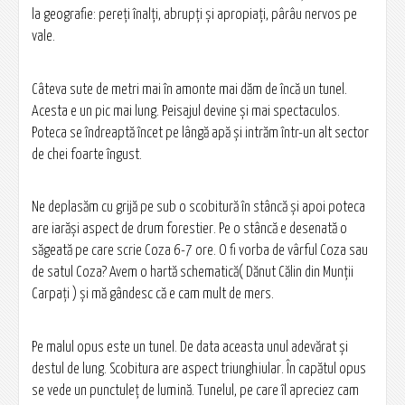
la geografie: pereţi înalţi, abrupţi şi apropiaţi, pârâu nervos pe
vale.
Câteva sute de metri mai în amonte mai dăm de încă un tunel.
Acesta e un pic mai lung. Peisajul devine şi mai spectaculos.
Poteca se îndreaptă încet pe lângă apă şi intrăm într-un alt sector
de chei foarte îngust.
Ne deplasăm cu grijă pe sub o scobitură în stâncă şi apoi poteca
are iarăşi aspect de drum forestier. Pe o stâncă e desenată o
săgeată pe care scrie Coza 6-7 ore. O fi vorba de vârful Coza sau
de satul Coza? Avem o hartă schematică( Dănut Călin din Munţii
Carpaţi ) şi mă gândesc că e cam mult de mers.
Pe malul opus este un tunel. De data aceasta unul adevărat şi
destul de lung. Scobitura are aspect triunghiular. În capătul opus
se vede un punctuleţ de lumină. Tunelul, pe care îl apreciez cam