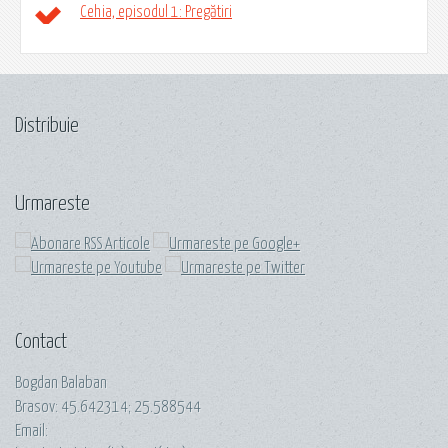
Cehia, episodul 1: Pregătiri
Distribuie
Urmareste
Contact
Bogdan Balaban
Brasov:
45.642314
;
25.588544
Email: