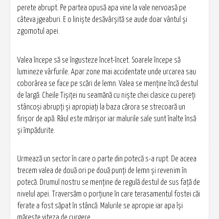
perete abrupt. Pe partea opusă apa vine la vale nervoasă pe
câteva jgeaburi. E o linişte desăvârşită se aude doar vântul şi
zgomotul apei.
Valea începe să se îngusteze încet-încet. Soarele începe să
lumineze vârfurile. Apar zone mai accidentate unde urcarea sau
coborârea se face pe scări de lemn. Valea se menţine încă destul
de largă. Cheile Tișiței nu seamănă cu nişte chei clasice cu pereţi
stâncoşi abrupţi şi apropiaţi la baza cărora se strecoară un
firişor de apă. Râul este mărişor iar malurile sale sunt înalte însă
şi împădurite.
Urmează un sector în care o parte din potecă s-a rupt. De aceea
trecem valea de două ori pe două punţi de lemn şi revenim în
potecă. Drumul nostru se menţine de regulă destul de sus faţă de
nivelul apei. Traversăm o porţiune în care terasamentul fostei căi
ferate a fost săpat în stâncă. Malurile se apropie iar apa îşi
măreşte viteza de curgere.