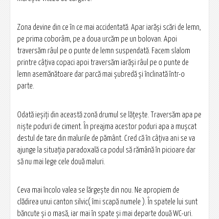
Zona devine din ce în ce mai accidentată. Apar iarăşi scări de lemn,
pe prima coborâm, pe a doua urcăm pe un bolovan. Apoi
traversăm râul pe o punte de lemn suspendată. Facem slalom
printre câţiva copaci apoi traversăm iarăşi râul pe o punte de
lemn asemănătoare dar parcă mai şubredă şi înclinată într-o
parte.
Odată ieşiţi din această zonă drumul se lăţeşte. Traversăm apa pe
nişte poduri de ciment. În preajma acestor poduri apa a muşcat
destul de tare din malurile de pământ. Cred că în câţiva ani se va
ajunge la situaţia paradoxală ca podul să rămână în picioare dar
să nu mai lege cele două maluri.
Ceva mai încolo valea se lărgeşte din nou. Ne apropiem de
clădirea unui canton silvic( îmi scapă numele ). În spatele lui sunt
băncute şi o masă, iar mai în spate şi mai departe două WC-uri.