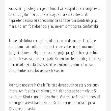
Râul se linişteşte şi curge pe fundul văii străjuit de versanţi destul
de abrupți dar mai puţin stâncoşi. Zona asta e destul de
neprietenoasă şi eu aş recomanda să fie parcursă într-un grup
mare. Noi am fost doar doi şi nu ne-am simţit prea..confortabil.
Traseul de întoarcere a fost identic cu cel de urcare. Cu cât ne
apropiam mai mult de intrarea în rezervaţie cu atât mai mulţi
turişti întâlneam. Majoritatea erau puţin pregătiţi fizic şi psihic
pentru traseu şi prost echipaţi. Păreau foarte obosiţi şi întrebau
mereu cât mai e, fără să specifice până unde, semn că nu se
documentaseră deloc asupra traseului.
Aventura noastră în Cheile Tisitei a durat puţin peste 5 ore dus-
întors. Am fost fericiţi şi mulţumiţi de tot ceea ce am văzut. Şi
astfel am făcut cunoştinţă cu Munţii Vrancei. Ar fi fost frumos să
parcurgem acest traseu cu mocăniţa..dar ne-am născut prea
târziu pentru asta.