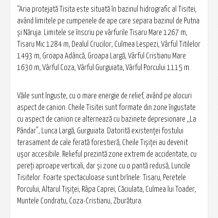
“Aria protejată Tisita este situată în bazinul hidrografic al Tisitei,
având limitele pe cumpenele de ape care separa bazinul de Putna
şi Năruja. Limitele se înscriu pe vârfurile Tisaru Mare 1267 m,
Tisaru Mic 1284 m, Dealul Crucilor, Culmea Lespezi, Vârful Titilelor
1493 m, Groapa Adâncă, Groapa Largă, Vârful Cristianu Mare
1630 m, Vârful Coza, Vârful Gurguiata, Vârful Porcului 1115 m.
Văile sunt înguste, cu o mare energie de relief, având pe alocuri
aspect de canion. Cheile Tisitei sunt formate din zone îngustate
cu aspect de canion ce alternează cu bazinete depresionare ,,La
Pândar", Lunca Largă, Gurguiata. Datorită existenţei fostului
terasament de cale ferată forestieră, Cheile Tișiței au devenit
uşor accesibile. Relieful prezintă zone extrem de accidentate, cu
pereţi aproape verticali, dar şi zone cu o pantă redusă, Luncile
Tisitelor. Foarte spectaculoase sunt brînele: Tisaru, Peretele
Porcului, Altarul Tișiței, Râpa Caprei, Căciulata, Culmea lui Toader,
Muntele Condratu, Coza-Cristianu, Zburătura.