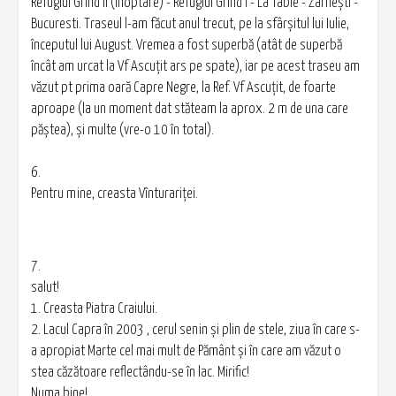
Refugiul Grind II (inoptare) - Refugiul Grind I - La Table - Zarneşti -
Bucuresti. Traseul l-am făcut anul trecut, pe la sfârşitul lui Iulie,
începutul lui August. Vremea a fost superbă (atât de superbă
încât am urcat la Vf Ascuţit ars pe spate), iar pe acest traseu am
văzut pt prima oară Capre Negre, la Ref. Vf Ascuţit, de foarte
aproape (la un moment dat stăteam la aprox. 2 m de una care
păştea), şi multe (vre-o 10 în total).
6.
Pentru mine, creasta Vînturariței.
7.
salut!
1. Creasta Piatra Craiului.
2. Lacul Capra în 2003 , cerul senin şi plin de stele, ziua în care s-
a apropiat Marte cel mai mult de Pământ şi în care am văzut o
stea căzătoare reflectându-se în lac. Mirific!
Numa bine!