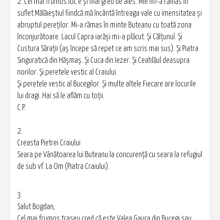
2. Cel mai frumos loc e şi mai greu de ales. Mie mi-a rămas în
suflet Mălăieștiul fiindcă mă încântă întreaga vale cu imensitatea şi
abruptul pereţilor. Mi-a rămas în minte Buteanu cu toată zona
înconjurătoare. Lacul Capra iarăşi mi-a plăcut. Şi Călţunul. Şi
Custura Săraţii (aş începe să repet ce am scris mai sus). Şi Piatra
Singuratică din Hăşmaş. Şi Cuca din Iezer. Şi Ceahlăul deasupra
norilor. Şi peretele vestic al Craiului.
Şi peretele vestic al Bucegilor. Şi multe altele.Fiecare are locurile
lui dragi. Hai să le aflăm cu toţii.
C.P.
2.
Creasta Pietrei Craiului
Seara pe Vânătoarea lui Buteanu la concurenţă cu seara la refugiul
de sub vf. La Om (Piatra Craiului).
3.
Salut Bogdan,
Cel mai frumos traseu cred că este Valea Gaura din Bucegi sau