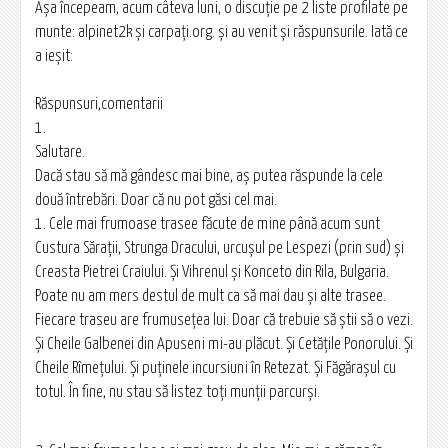
Aşa începeam, acum câteva luni, o discuţie pe 2 liste profilate pe
munte: alpinet2k şi carpaţi.org. şi au venit şi răspunsurile. Iată ce
a ieşit:
Răspunsuri,comentarii
1.
Salutare.
Dacă stau să mă gândesc mai bine, aş putea răspunde la cele
două întrebări. Doar că nu pot găsi cel mai.
1. Cele mai frumoase trasee făcute de mine până acum sunt
Custura Săraţii, Strunga Dracului, urcuşul pe Lespezi (prin sud) şi
Creasta Pietrei Craiului. Şi Vihrenul şi Konceto din Rila, Bulgaria.
Poate nu am mers destul de mult ca să mai dau şi alte trasee.
Fiecare traseu are frumuseţea lui. Doar că trebuie să ştii să o vezi.
Şi Cheile Galbenei din Apuseni mi-au plăcut. Şi Cetăţile Ponorului. Şi
Cheile Rîmețului. Şi puţinele incursiuni în Retezat. Şi Făgăraşul cu
totul. În fine, nu stau să listez toţi munţii parcurşi.