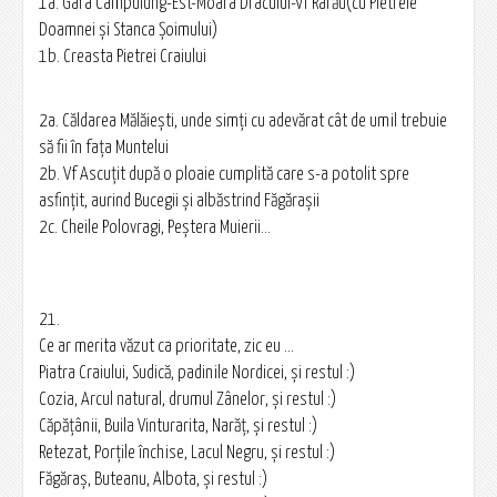
1a. Gara Campulung-Est-Moara Dracului-Vf Rarău(cu Pietrele
Doamnei şi Stanca Şoimului)
1b. Creasta Pietrei Craiului
2a. Căldarea Mălăieşti, unde simţi cu adevărat cât de umil trebuie
să fii în faţa Muntelui
2b. Vf Ascuţit după o ploaie cumplită care s-a potolit spre
asfinţit, aurind Bucegii şi albăstrind Făgărașii
2c. Cheile Polovragi, Peştera Muierii...
21.
Ce ar merita văzut ca prioritate, zic eu ...
Piatra Craiului, Sudică, padinile Nordicei, şi restul :)
Cozia, Arcul natural, drumul Zânelor, şi restul :)
Căpăţânii, Buila Vinturarita, Narăț, şi restul :)
Retezat, Porţile închise, Lacul Negru, şi restul :)
Făgăraş, Buteanu, Albota, şi restul :)