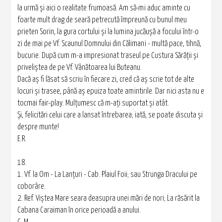
la urmă şi aici o realitate frumoasă. Am să-mi aduc aminte cu
foarte mult drag de seară petrecută împreună cu bunul meu
prieten Sorin, la gura cortului şi la lumina jucăuşă a focului într-o
zi de mai pe Vf. Scaunul Domnului din Călimani - multă pace, tihnă,
bucurie. După cum m-a impresionat traseul pe Custura Sărăţii şi
priveliştea de pe Vf. Vânătoarea lui Buteanu.
Dacă aş fi lăsat să scriu în fiecare zi, cred că aş scrie tot de alte
locuri şi trasee, până aş epuiza toate amintirile. Dar nici asta nu e
tocmai fair-play. Mulţumesc că m-aţi suportat şi atât.
Şi, felicitări celui care a lansat întrebarea; iată, se poate discuta şi
despre munte!
E.R.
18.
1. Vf. la Om - La Lanţuri - Cab. Plaiul Foii; sau Strunga Dracului pe
coborâre.
2. Ref. Viştea Mare seara deasupra unei mări de nori; La răsărit la
Cabana Caraiman în orice perioadă a anului.