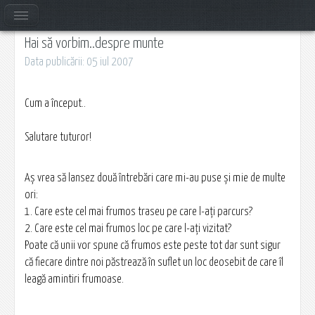
Hai să vorbim..despre munte
Data publicării: 05 iul 2007
Cum a început..
Salutare tuturor!
Aş vrea să lansez două întrebări care mi-au puse şi mie de multe
ori:
1. Care este cel mai frumos traseu pe care l-aţi parcurs?
2. Care este cel mai frumos loc pe care l-aţi vizitat?
Poate că unii vor spune că frumos este peste tot dar sunt sigur
că fiecare dintre noi păstrează în suflet un loc deosebit de care îl
leagă amintiri frumoase.