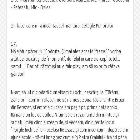
1 cel mai frumos traseu: traversare Muntele Mic - Țarcu - Godeanu
- Retezatul Mic - Oslea
2 - locul care m-a încântat cel mai tare: Cetăţile Ponorului
17.
Mă alătur părerii lui Codruta. Şi mai ales acestei fraze:"E vorba
atât de loc cât şi de "moment", de felul în care percepi totul...
şamd...." Dar pt. că totuşi nu e fair-play, am să exprim câteva
gânduri:
N-am să uit niciodată cum visam cu ochii deschişi la "Tărâmul
zânelor" -cum îmi place mie să numesc zona Tăului dintre Brazi
din Retezat, şi emoţia cu care am păşit pt. prima dată acolo.
Rămâne un loc de suflet. N-am să uit rezonanța din mintea şi
sufletul meu când auzeam de, şi vedeam, din diferite locuri
"Porţile Închise" din acelaşi Retezat, şi cum încercam - după ce am
ajuns acolo - să-mi imaginez cum e în Piatra Craiului - trăind până