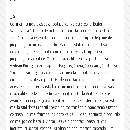
C. M.
19.
Cel mai frumos traseu a fost parcurgerea crestei Builei
Vanturarita într-o zi de octombrie, cu plafonul de nori coborât.
Toată creasta ieşea din marea de nori, cu abrupturile pline de
jnepeni şi cu un aspect mitic. Marcajul slab m-a chemat să
descopăr şi peisaje puţin din afara potecii, abrupturi şi
jnepenişuri sălbatice. Mai mult, vizibilitatea era perfectă, se
vedeau Bucegii, Iezer Păpuşa, Făgăraş, Cozia, Căpăţânii, Cindrel şi
Șureanu, Parâng şi, dacă nu m-am înşelat, poate şi ceva pe
direcţia Retezat sau poate Godeanu. Dacă tot am adus în discuţie
acest aspect, mai există locuri în munţii noştri de unde să existe
o vizibilitate atât de extinsă a munţilor? Buila Vînturarița are
avantajul unei poziţionări centrale în Carpaţii Meridionali, şi este
mai la sud decât restul crestelor, permiţând o panoramă atât de
extinsă. Cel mai frumos loc este Valea lui Stan, ascunsă în pădurile
de mai jos de barajul Vidraru. O vale spectaculoasă, cu chei
înguste, cu pereţi verticali şi plină de nenumărate cascade... îmi