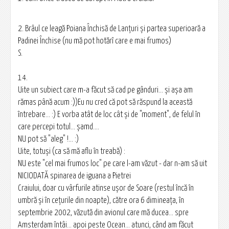
2. Brâul ce leagă Poiana Închisă de Lanţuri şi partea superioară a
Padinei Închise (nu mă pot hotărî care e mai frumos)
S.
14.
Uite un subiect care m-a făcut să cad pe gânduri... şi aşa am
rămas până acum :))Eu nu cred că pot să răspund la această
întrebare... :) E vorba atât de loc cât şi de "moment", de felul în
care percepi totul... şamd....
NU pot să "aleg" !... :)
Uite, totuşi (ca să mă aflu în treabă) :
NU este "cel mai frumos loc" pe care l-am văzut - dar n-am să uit
NICIODATĂ spinarea de iguana a Pietrei
Craiului, doar cu vârfurile atinse uşor de Soare (restul încă în
umbră şi în ceţurile din noapte), către ora 6 dimineaţa, în
septembrie 2002, văzută din avionul care mă ducea... spre
Amsterdam întâi... apoi peste Ocean... atunci, când am făcut