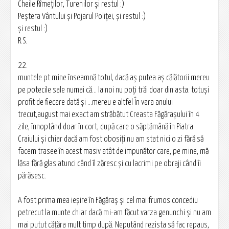
Cheile Rîmeților, Turenilor şi restul :)
Peştera Vântului şi Pojarul Poliţei, şi restul :)
şi restul :)
R.S.
22.
muntele pt mine înseamnă totul, dacă aş putea aş călătorii mereu
pe potecile sale numai că... la noi nu poţi trăi doar din asta. totuşi
profit de fiecare dată şi ...mereu e altfel În vara anului
trecut,august mai exact am străbătut Creasta Făgăraşului în 4
zile, înnoptând doar în cort, după care o săptămână în Piatra
Craiului şi chiar dacă am fost obosiţi nu am stat nici o zi fără să
facem trasee în acest masiv atât de impunător care, pe mine, mă
lăsa fără glas atunci când îl zăresc şi cu lacrimi pe obraji când îi
părăsesc.
A fost prima mea ieşire în Făgăraş şi cel mai frumos concediu
petrecut la munte chiar dacă mi-am făcut varza genunchi şi nu am
mai putut căţăra mult timp după. Neputând rezista să fac repaus,