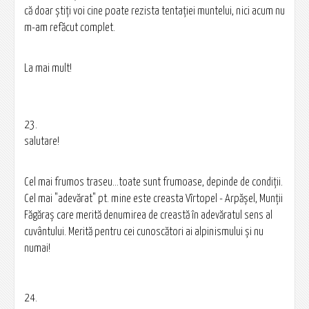
că doar ştiţi voi cine poate rezista tentaţiei muntelui, nici acum nu
m-am refăcut complet.
La mai mult!
23.
salutare!
Cel mai frumos traseu...toate sunt frumoase, depinde de condiţii.
Cel mai "adevărat" pt. mine este creasta Vîrtopel - Arpășel, Munții
Făgăraş care merită denumirea de creastă în adevăratul sens al
cuvântului. Merită pentru cei cunoscători ai alpinismului şi nu
numai!
24.