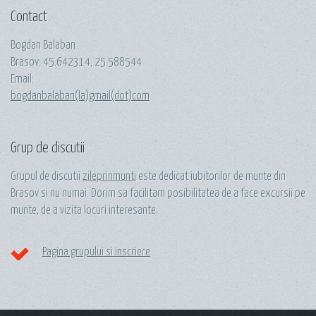
Contact
Bogdan Balaban
Brasov:
45.642314
;
25.588544
Email:
bogdanbalaban(la)gmail(dot)com
Grup de discutii
Grupul de discutii
zileprinmunti
este dedicat iubitorilor de munte din
Brasov si nu numai. Dorim sa facilitam posibilitatea de a face excursii pe
munte, de a vizita locuri interesante.
Pagina grupului si inscriere