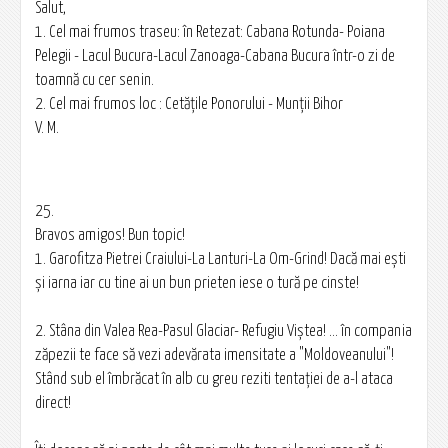
Salut,
1. Cel mai frumos traseu: în Retezat: Cabana Rotunda- Poiana
Pelegii - Lacul Bucura-Lacul Zanoaga-Cabana Bucura într-o zi de
toamnă cu cer senin.
2. Cel mai frumos loc : Cetăţile Ponorului - Munţii Bihor
V. M.
25.
Bravos amigos! Bun topic!
1. Garofitza Pietrei Craiului-La Lanturi-La Om-Grind! Dacă mai eşti
şi iarna iar cu tine ai un bun prieten iese o tură pe cinste!
2. Stâna din Valea Rea-Pasul Glaciar- Refugiu Viştea! ... în compania
zăpezii te face să vezi adevărata imensitate a "Moldoveanului"!
Stând sub el îmbrăcat în alb cu greu reziti tentației de a-l ataca
direct!