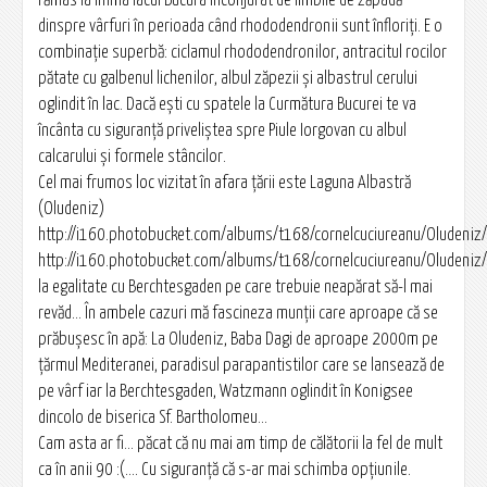
rămas la inima lacul Bucura înconjurat de limbile de zăpadă
dinspre vârfuri în perioada când rhododendronii sunt înfloriţi. E o
combinaţie superbă: ciclamul rhododendronilor, antracitul rocilor
pătate cu galbenul lichenilor, albul zăpezii şi albastrul cerului
oglindit în lac. Dacă eşti cu spatele la Curmătura Bucurei te va
încânta cu siguranţă priveliştea spre Piule Iorgovan cu albul
calcarului şi formele stâncilor.
Cel mai frumos loc vizitat în afara ţării este Laguna Albastră
(Oludeniz)
http://i160.photobucket.com/albums/t168/cornelcuciureanu/Oludeniz/
http://i160.photobucket.com/albums/t168/cornelcuciureanu/Oludeniz/
la egalitate cu Berchtesgaden pe care trebuie neapărat să-l mai
revăd... În ambele cazuri mă fascineza munţii care aproape că se
prăbuşesc în apă: La Oludeniz, Baba Dagi de aproape 2000m pe
ţărmul Mediteranei, paradisul parapantistilor care se lansează de
pe vârf iar la Berchtesgaden, Watzmann oglindit în Konigsee
dincolo de biserica Sf. Bartholomeu...
Cam asta ar fi... păcat că nu mai am timp de călătorii la fel de mult
ca în anii 90 :(.... Cu siguranţă că s-ar mai schimba opţiunile.