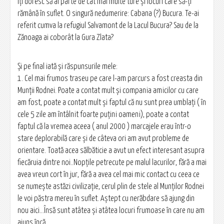
Îţi doresc să ai parte de cât mai multe ture şi locuri care să-ţi
rămână în suflet. O singură nedumerire: Cabana (?) Bucura. Te-ai
referit cumva la refugiul Salvamont de la Lacul Bucura? Sau de la
Zănoaga ai coborât la Gura Zlata?
Şi pe final iată şi răspunsurile mele:
1. Cel mai frumos traseu pe care l-am parcurs a fost creasta din
Munţii Rodnei. Poate a contat mult şi compania amicilor cu care
am fost, poate a contat mult şi faptul că nu sunt prea umblaţi ( în
cele 5 zile am întâlnit foarte puţini oameni), poate a contat
faptul că la vremea aceea ( anul 2000 ) marcajele erau într-o
stare deplorabilă care şi de câteva ori am avut probleme de
orientare. Toată acea sălbăticie a avut un efect interesant asupra
fiecăruia dintre noi..Nopţile petrecute pe malul lacurilor, fără a mai
avea vreun cort în jur, fără a avea cel mai mic contact cu ceea ce
se numeşte astăzi civilizaţie, cerul plin de stele al Munţilor Rodnei
le voi păstra mereu în suflet. Aştept cu nerăbdare să ajung din
nou aici...Însă sunt atâtea şi atâtea locuri frumoase în care nu am
ajuns încă...