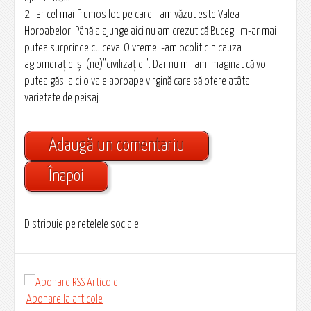
2. Iar cel mai frumos loc pe care l-am văzut este Valea
Horoabelor. Până a ajunge aici nu am crezut că Bucegii m-ar mai
putea surprinde cu ceva..O vreme i-am ocolit din cauza
aglomeraţiei şi (ne)"civilizației". Dar nu mi-am imaginat că voi
putea găsi aici o vale aproape virgină care să ofere atâta
varietate de peisaj.
Adaugă un comentariu
Înapoi
Distribuie pe retelele sociale
Abonare la articole