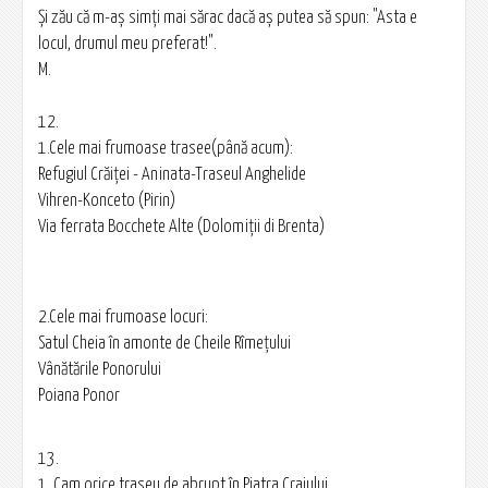
Şi zău că m-aş simţi mai sărac dacă aş putea să spun: "Asta e
locul, drumul meu preferat!".
M.
12.
1.Cele mai frumoase trasee(până acum):
Refugiul Crăiţei - Aninata-Traseul Anghelide
Vihren-Konceto (Pirin)
Via ferrata Bocchete Alte (Dolomiţii di Brenta)
2.Cele mai frumoase locuri:
Satul Cheia în amonte de Cheile Rîmețului
Vânătările Ponorului
Poiana Ponor
13.
1. Cam orice traseu de abrupt în Piatra Craiului