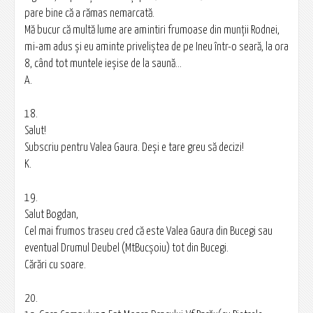
pare bine că a rămas nemarcată.
Mă bucur că multă lume are amintiri frumoase din munţii Rodnei,
mi-am adus şi eu aminte priveliştea de pe Ineu într-o seară, la ora
8, când tot muntele ieşise de la saună...
A.
18.
Salut!
Subscriu pentru Valea Gaura. Deşi e tare greu să decizi!
K.
19.
Salut Bogdan,
Cel mai frumos traseu cred că este Valea Gaura din Bucegi sau
eventual Drumul Deubel (MtBucșoiu) tot din Bucegi.
Cărări cu soare.
20.