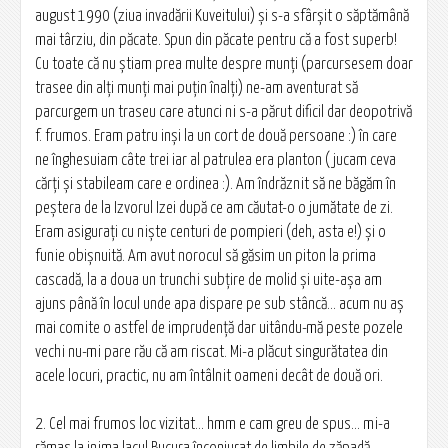
august 1990 (ziua invadării Kuveitului) şi s-a sfârşit o săptămână
mai târziu, din păcate. Spun din păcate pentru că a fost superb!
Cu toate că nu ştiam prea multe despre munţi (parcursesem doar
trasee din alţi munţi mai puţin înalţi) ne-am aventurat să
parcurgem un traseu care atunci ni s-a părut dificil dar deopotrivă
f. frumos. Eram patru inşi la un cort de două persoane :) în care
ne înghesuiam câte trei iar al patrulea era planton (jucam ceva
cărţi şi stabileam care e ordinea :). Am îndrăznit să ne băgăm în
peştera de la Izvorul Izei după ce am căutat-o o jumătate de zi.
Eram asiguraţi cu nişte centuri de pompieri (deh, asta e!) şi o
funie obişnuită. Am avut norocul să găsim un piton la prima
cascadă, la a doua un trunchi subţire de molid şi uite-aşa am
ajuns până în locul unde apa dispare pe sub stâncă... acum nu aş
mai comite o astfel de imprudență dar uitându-mă peste pozele
vechi nu-mi pare rău că am riscat. Mi-a plăcut singurătatea din
acele locuri, practic, nu am întâlnit oameni decât de două ori.
2. Cel mai frumos loc vizitat... hmm e cam greu de spus... mi-a