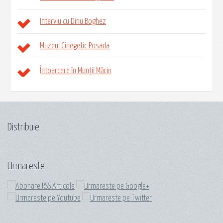
Interviu cu Dinu Boghez
Muzeul Cinegetic Posada
Întoarcere în Munții Măcin
Distribuie
Urmareste