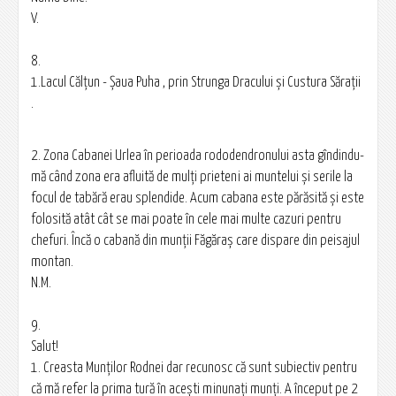
V.
8.
1.Lacul Călţun - Şaua Puha , prin Strunga Dracului şi Custura Săraţii
.
2. Zona Cabanei Urlea în perioada rododendronului asta gîndindu-
mă când zona era afluită de mulţi prieteni ai muntelui şi serile la
focul de tabără erau splendide. Acum cabana este părăsită şi este
folosită atât cât se mai poate în cele mai multe cazuri pentru
chefuri. Încă o cabană din munţii Făgăraş care dispare din peisajul
montan.
N.M.
9.
Salut!
1. Creasta Munţilor Rodnei dar recunosc că sunt subiectiv pentru
că mă refer la prima tură în aceşti minunaţi munţi. A început pe 2