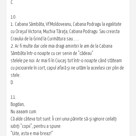
C.
10.
1. Cabana Sâmbăta, Vf.Moldoveanu, Cabana Podragu la egalitate
cu Oraşul Victoria, Muchia Tărața, Cabana Podragu. Sau creasta
Craiului de la Grind la Curmătura sau.......
2. Ar fi multe dar cele mai dragi amintiri le am de la Cabana
Sâmbăta într-o noapte cu cer senin de "cădeau"
stelele pe noi. Ar mai fi în Ciucaș tot într-o noapte când stăteam
cu picioarele în cort, capul afară şi ne uităm la aceelasi cer plin de
stele.
D.
11.
Bogdan,
Nu aaaam cum.
Că alde câteva tot sunt. Îi ceri unui părinte să-şi ignore ceilalţi
iubiţi "copii", pentru a spune:
"Uite, asta e mai breaz!"