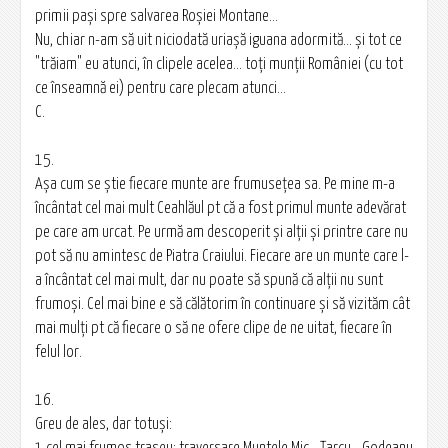
primii paşi spre salvarea Roşiei Montane...
Nu, chiar n-am să uit niciodată uriaşă iguana adormită... şi tot ce
"trăiam" eu atunci, în clipele acelea... toţi munţii României (cu tot
ce înseamnă ei) pentru care plecam atunci...
C.
15.
Aşa cum se ştie fiecare munte are frumuseţea sa. Pe mine m-a
încântat cel mai mult Ceahlăul pt că a fost primul munte adevărat
pe care am urcat. Pe urmă am descoperit şi alţii şi printre care nu
pot să nu amintesc de Piatra Craiului. Fiecare are un munte care l-
a încântat cel mai mult, dar nu poate să spună că alţii nu sunt
frumoşi. Cel mai bine e să călătorim în continuare şi să vizităm cât
mai mulţi pt că fiecare o să ne ofere clipe de ne uitat, fiecare în
felul lor.
16.
Greu de ales, dar totuşi: