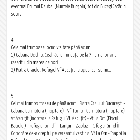
eventual Drumul Deubel (Muntele Bucșoiu) tot din Bucegi.Cărări cu
soare.
4.
Cele mai frumoase locuri vizitate până acum....
1) Cabana Dochia, Ceahlău, dimineaţa pe la 7, iarna, privind
răsăritul din marea de nori...
2) Piatra Craiului, Refugiul Vf Ascuţit, la apus, cer senin...
5.
Cel mai frumos traseu de până acum...Piatra Craiului: Bucureşti -
Cabana Curmătura (inoptare) - Vf. Turnu - Curmătura (inoptare) -
Vf Ascuţit (inoptare la Refugiul Vf. Ascuţit) - Vf La Om (Piscul
Baciului) - Refugiul Grind ÎI - Lanţuri - Zaplaz - Refugiul Grind ÎI -
Coborâre de-a dreptul pe versantul vestic al Vf La Om - înapoi la