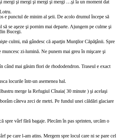
 şi mergi şi mergi şi mergi şi mergi …şi la un moment dat
Lotru.
os e punctul de minim al şeii. De acolo drumul începe să
ful să se aşeze şi pornim mai departe. Ajungem pe culme şi
din Bucegi.
nişte culmi, mă gândesc că aparţin Munţilor Căpăţânii. Spre
care muncesc zi-lumină. Ne punem mai greu în mişcare şi
 în când mai găsim flori de rhododendron. Traseul e exact
usca locurile într-un asemenea hal.
albastru merge la Refugiul Cînaia( 30 minute ) şi acelaşi
oborâm câteva zeci de metri. Pe fundul unei căldări glaciare
acă spre vârf fără bagaje. Plecăm în pas sprinten, urcăm o
ârf pe care l-am atins. Mergem spre locul care ni se pare cel