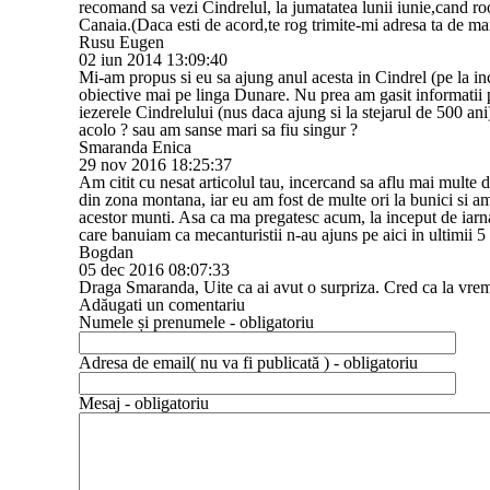
recomand sa vezi Cindrelul, la jumatatea lunii iunie,cand roo
Canaia.(Daca esti de acord,te rog trimite-mi adresa ta de
Rusu Eugen
02 iun 2014 13:09:40
Mi-am propus si eu sa ajung anul acesta in Cindrel (pe la in
obiective mai pe linga Dunare. Nu prea am gasit informatii 
iezerele Cindrelului (nus daca ajung si la stejarul de 500 a
acolo ? sau am sanse mari sa fiu singur ?
Smaranda Enica
29 nov 2016 18:25:37
Am citit cu nesat articolul tau, incercand sa aflu mai multe
din zona montana, iar eu am fost de multe ori la bunici si am
acestor munti. Asa ca ma pregatesc acum, la inceput de iarna,
care banuiam ca mecanturistii n-au ajuns pe aici in ultimii 5 
Bogdan
05 dec 2016 08:07:33
Draga Smaranda, Uite ca ai avut o surpriza. Cred ca la vreme
Adăugati un comentariu
Numele și prenumele - obligatoriu
Adresa de email( nu va fi publicată ) - obligatoriu
Mesaj - obligatoriu