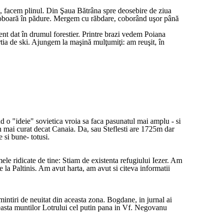
, facem plinul. Din Şaua Bătrâna spre deosebire de ziua
 coboară în pădure. Mergem cu răbdare, coborând uşor până
t dat în drumul forestier. Printre brazi vedem Poiana
tia de ski. Ajungem la maşină mulţumiţi: am reuşit, în
nd o "ideie" sovietica vroia sa faca pasunatul mai amplu - si
utin mai curat decat Canaia. Da, sau Steflesti are 1725m dar
 si bune- totusi.
e ridicate de tine: Stiam de existenta refugiului Iezer. Am
e la Paltinis. Am avut harta, am avut si citeva informatii
mintiri de neuitat din aceasta zona. Bogdane, in jurnal ai
 creasta muntilor Lotrului cel putin pana in Vf. Negovanu