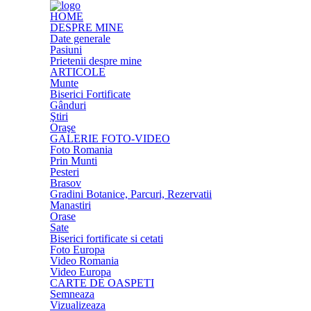
HOME
DESPRE MINE
Date generale
Pasiuni
Prietenii despre mine
ARTICOLE
Munte
Biserici Fortificate
Gânduri
Ştiri
Oraşe
GALERIE FOTO-VIDEO
Foto Romania
Prin Munti
Pesteri
Brasov
Gradini Botanice, Parcuri, Rezervatii
Manastiri
Orase
Sate
Biserici fortificate si cetati
Foto Europa
Video Romania
Video Europa
CARTE DE OASPETI
Semneaza
Vizualizeaza