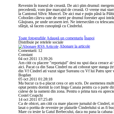
Revenim în traseul de creastă. De aici ştim drumul: mergem
precedentă, vom ţine marcajul de creastă. O vreme mai stam
la Cantonul SIlvic Muncel. De aici mai e puţin până la Pălti
Coborâm câteva sute de metri pe drumul forestier apoi intr
Găujoara, pe unde urcasem ieri. Ne intersectăm cu telescanul
sfârşit, să facem cunoştinţă cu Cindrelul.
Toate fotografiile
Adaugă un comentariu
Înapoi
Distribuie pe retelele sociale
Abonare la articole
Comentarii: 12
Constant
04 oct 2011 13:39:26
Am citit cu placere "reportajul" desi nu spui daca ceeace ai 
aici. Pacat ca din Saua Cindrel nu ati coborat spre stanga (tr
din Vf Cindrel ati vazut sigur Sureanu cu Vf lui Patru spre v
Bogdan
05 oct 2011 01:28:18
Ma bucur ca ti-a placut ceea ce am scris. De asemenea multu
optat pentru dormit la cort linga Canaia pentru ca o parte din
culese de la oameni din zona. Pentru o prima tura eu apreci
Costel Ceapchi
14 oct 2011 07:25:49
Ca de obicei, am citit cu mare placere jurnalul de Cindrel, m
lasat o portita de revenire pe plaiurile Cindrelului si as fi 
Mare cu iesire la Gatul Berbecului, daca nu pana la cabana Pre