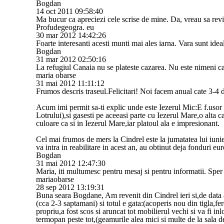
Bogdan
14 oct 2011 09:58:40
Ma bucur ca apreciezi cele scrise de mine. Da, vreau sa revin 
Profudegeogra. eu
30 mar 2012 14:42:26
Foarte interesanti acesti munti mai ales iarna. Vara sunt idea
Bogdan
31 mar 2012 02:50:16
La refugiul Canaia nu se plateste cazarea. Nu este nimeni ca
maria obarse
31 mai 2012 11:11:12
Frumos descris traseul.Felicitari! Noi facem anual cate 3-4 
Acum imi permit sa-ti explic unde este Iezerul Mic:E f.usor 
Lotrului),si gasesti pe aceeasi parte cu Iezerul Mare,o alta c
culoare ca si in Iezerul Mare,iar platoul ala e impresionant.
Cel mai frumos de mers la Cindrel este la jumatatea lui iunie,
va intra in reabilitare in acest an, au obtinut deja fonduri e
Bogdan
31 mai 2012 12:47:30
Maria, iti multumesc pentru mesaj si pentru informatii. Sper c
mariaobarse
28 sep 2012 13:19:31
Buna seara Bogdane, Am revenit din Cindrel ieri si,de data 
(cca 2-3 saptamani) si totul e gata:(acoperis nou din tigla,fer
propriu,a fost scos si aruncat tot mobilierul vechi si va fi in
termopan peste tot,(geamurile alea mici si multe de la sala d