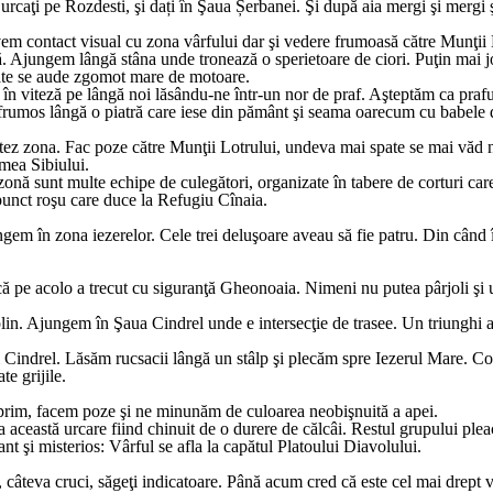
 urcaţi pe Rozdesti, şi dați în Şaua Șerbanei. Şi după aia mergi şi mergi
em contact visual cu zona vârfului dar şi vedere frumoasă către Munţii 
. Ajungem lângă stâna unde tronează o sperietoare de ciori. Puţin mai j
ate se aude zgomot mare de motoare.
c în viteză pe lângă noi lăsându-ne într-un nor de praf. Aşteptăm ca pra
 frumos lângă o piatră care iese din pământ şi seama oarecum cu babele 
ctez zona. Fac poze către Munţii Lotrului, undeva mai spate se mai văd 
mea Sibiului.
 zonă sunt multe echipe de culegători, organizate în tabere de corturi 
unct roşu care duce la Refugiu Cînaia.
ngem în zona iezerelor. Cele trei deluşoare aveau să fie patru. Din când
 că pe acolo a trecut cu siguranţă Gheonoaia. Nimeni nu putea pârjoli şi 
plin. Ajungem în Şaua Cindrel unde e intersecţie de trasee. Un triunghi 
ui Cindrel. Lăsăm rucsacii lângă un stâlp şi plecăm spre Iezerul Mare. C
e grijile.
oprim, facem poze şi ne minunăm de culoarea neobişnuită a apei.
a această urcare fiind chinuit de o durere de călcâi. Restul grupului ple
nt şi misterios: Vârful se afla la capătul Platoului Diavolului.
 câteva cruci, săgeţi indicatoare. Până acum cred că este cel mai drept v