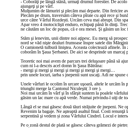
- Coborâţi pe lângă stână, urmaţi drumul forestier. De acolo
ajungeţi şi pe vârf.
Mulţumim de lămuriri şi plecăm mai departe. Din fericire av
Plecăm pe drum, traversăm câteva pîraie cu apă rece şi bună
urce către Vârful Rozdești. Urcăm ceva mai abrupt. Din sp
Apar vreo 4 motociclişti enduro, echipaţi până în dinţi. Tre
ne căutăm un loc de popas, că e ora mesei. Şi găsim un loc
Stăm şi lenevim, unii dintre noi aţipesc. Eu merg să prospe
nord se văd nişte dealuri frumoase înspre satele din Mărgini
O camionetă tulbură liniştea. Aceasta colectează afinele. În
coborâm în Şaua Șerbanei. De aici se desprinde un marcaj p
Teoretic noi mai avem de parcurs trei deluşoare până să aju
cum ni l-a descris acel domn în Şaua Bătrâna:
- mergi şi mergi şi mergi şi mergi şi mergi şi mergi…
prin unele locuri, iarba s jnepenii sunt uscaţi. Adi ne spune
Unele vârfuri le ocolim în urcare uşoară, altele le urcăm în 
triunghi merge la Cantonul Niculeşti( 3 ore ).
Noi mai urcăm în vârf şi în sfârşit suntem la poalele vârful
găsim un lac mare cu apă verde. Numai privindu-l uiţi de toat
Lângă el se mai găsesc două tăuri străjuite de jnepeni. Ne 
Revenim la bagaje. Ne aşteaptă asaltul final. Costi renunţă l
serpentină şi vedem și zona Vârfului Cindrel. Locul e intersa
Pe o zonă destul de plată se găsesc câteva grămezi de pietre,