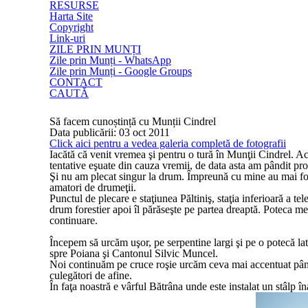
RESURSE
Harta Site
Copyright
Link-uri
ZILE PRIN MUNȚI
Zile prin Munți - WhatsApp
Zile prin Munți - Google Groups
CONTACT
CAUTĂ
Să facem cunoștință cu Munții Cindrel
Data publicării: 03 oct 2011
Click aici pentru a vedea galeria completă de fotografii
Iacătă că venit vremea şi pentru o tură în Munţii Cindrel. A
tentative eşuate din cauza vremii, de data asta am pândit pr
Şi nu am plecat singur la drum. Împreună cu mine au mai fost
amatori de drumeţii.
Punctul de plecare e staţiunea Păltiniş, staţia inferioară a
drum forestier apoi îl părăseşte pe partea dreaptă. Poteca m
continuare.
Începem să urcăm uşor, pe serpentine largi şi pe o potecă l
spre Poiana şi Cantonul Silvic Muncel.
Noi continuăm pe cruce roşie urcăm ceva mai accentuat până
culegători de afine.
În faţa noastră e vârful Bătrâna unde este instalat un stâlp 