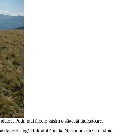
platou. Puţin mai încolo găsim o săgeată indicatoare.
am la cort lângă Refugiul Cînaia. Ne spune câteva cuvinte