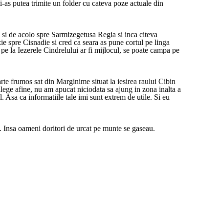
i-as putea trimite un folder cu cateva poze actuale din
 si de acolo spre Sarmizegetusa Regia si inca citeva
e spre Cisnadie si cred ca seara as pune cortul pe linga
pe la Iezerele Cindrelului ar fi mijlocul, se poate campa pe
te frumos sat din Marginime situat la iesirea raului Cibin
ulege afine, nu am apucat niciodata sa ajung in zona inalta a
 Asa ca informatiile tale imi sunt extrem de utile. Si eu
. Insa oameni doritori de urcat pe munte se gaseau.