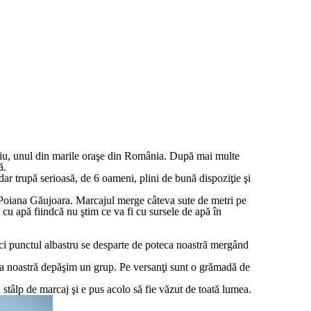
Sibiu, unul din marile oraşe din România. După mai multe
ă.
ar trupă serioasă, de 6 oameni, plini de bună dispoziţie şi
e Poiana Găujoara. Marcajul merge câteva sute de metri pe
cu apă fiindcă nu ştim ce va fi cu sursele de apă în
ci punctul albastru se desparte de poteca noastră mergând
ţa noastră depăşim un grup. Pe versanţi sunt o grămadă de
stâlp de marcaj şi e pus acolo să fie văzut de toată lumea.