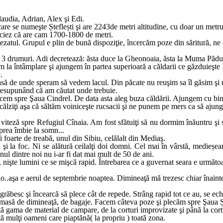
audia, Adrian, Alex şi Edi.
, care se numeşte Șteflești şi are 2243de metri altitudine, cu doar un me
preciez că are cam 1700-1800 de metri.
tezatul. Grupul e plin de bună dispoziţie, încercăm poze din săritură, n
t 3 drumuri. Adi decretează: ăsta duce la Gheonoaia, ăsta la Muma Pădu
 la întâmplare şi ajungem în partea superioară a căldarii ce găzduieşte 
.
ă de unde speram să vedem lacul. Din păcate nu reuşim sa îl găsim şi 
presupunând că am căutat unde trebuie.
em spre Şaua Cindrel. De data asta aleg buza căldării. Ajungem cu bine
ncălziţi aşa că săltăm voiniceşte rucsacii şi ne punem pe mers ca să ajun
iteză spre Refugiul Cînaia. Am fost sfătuiţi să nu dormim înăuntru şi 
 prea îmbie la somn...
 foarte de treabă, unul din Sibiu, celălalt din Mediaş.
i la foc. Ni se alătură ceilalţi doi domni. Cel mai în vârstă, medieșean
nul dintre noi nu i-ar fi dat mai mult de 50 de ani.
 nişte lumini ce se mişcă rapid. Întrebarea ce a guvernat seara e următ
no..aşa e aerul de septembrie noaptea. Dimineaţă mă trezesc chiar înainte
răbesc şi încearcă să plece cât de repede. Strâng rapid tot ce au, se ech
e masă de dimineaţă, de bagaje. Facem câteva poze şi plecăm spre Şaua
ată gama de material de campare, de la corturi improvizate şi până la cor
ă mulţi oameni care piaptănă( la propriu ) toată zona.