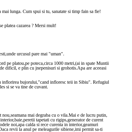
 mai lunga. Cum spui si tu, sanatate si timp fain sa fie!
 se platea cazarea ? Mersi mult!
flesti,unde urcusul pare mai "uman".
ord pe platou,pe poteca,circa 1000 metri,(ai in spate Muntii
e dificil, e plin cu jnepenisuri si grohotis.Apa are aceeasi
 inflorirea bujorului,"cand infloresc teii in Sibiu". Refugiul
les si se va tine de cuvant.
et nou,seamana mai degraba cu o vila.Mai e de lucru putin,
interior,baie,peretii tapetati cu rigips,generator de curent
podele noi,apa calda si rece curenta in interior,geamuri
Daca revii la anul pe meleagurile sibiene,imi permit sa-ti