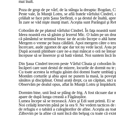
mai înalt.
Poza de grup de pe vârf, de la stânga la dreapta: Bogdan, Cl
Peste vale, în Munţii Lotru, se află fratele vârfului Cindrel
celălalt se face prin Şaua Șteflești, o şa destul de înaltă, a
În zare se văd nişte munţi mari. Aceştia sunt Parângul şi Re
Coborâm de pe platoul vârfului Cindrel. În faţa noastră sun
Ideea noastră era să găsim şi Iezerul Mic. O luăm pe un drum
că pământul se termină brusc iar de acolo începe o altă lume
Mergem o vreme pe buza căldării. Apoi mergem către o teras
încercare, aude zgomot de ape dar tot nu vede lacul. Asta 
După această plimbare care ne-a mai mâncat o oră ne întoarc
începuse să se însereze şi să bată vântul. Noi suntem încă î
Din Şaua Cindrel trecem peste Vârful Cînaia şi coborâm în v
încăperi care sunt destul de mizere, locurile de dormit nu te
Cu toate acestea la refugiu găsim doi domni foarte umblaţi şi
Montăm corturile şi abia apoi ne punem la masă, la poveşti ş
sănătos şi disciplinat. Omul arată drept, ca un căpitan, nici u
Observăm pe dealul opus, aflat în Munţii Lotru şi împădurit,
Dormim bine, unii însă se plâng de frig. A fost răcoare dar 
apare de după lunga creastă a Făgărașilor.
Lumea începe să se trezească. Alex şi Edi sunt primii. Ei se g
Noi ceilalţi lenevim până pe la ora 9. Ne vedem tacticos d
de refugiu e o tabără a culegătorilor de afine. Aceştia au to
Zăbovim pe la afine că sunt încă din belşug cu toate că exist