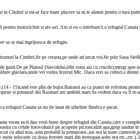
in Cindrel si mi-ar face mare placere sa ni te alaturi pentru o tura putin
li pentru motociclisti si atv-uri. Am si eu o intrebare:La refugiul Canaia
re sa se mai ingrijeasca de refugiu.
drumuri la Cindrel,fie pe creasta,pe unde ati urcat voi,fie prin Saua Ste
de gasit.De pe Platoul Diavolului,(din zona aia cu crucile),mergi spre n
aldare glaciara,unde vei vedea Iezerul Mic. Daca vrei sa cobori,e destul d
(14 - 15)cand este plin de bujor.Batranii au ca punct de referinta pentru
uropene si primarul din Rasinari are ambitii mari.Sa vedem daca va fi re-a
a refugiul Canaia sa nu fie lasat de izbeliste fiindca e pacat.
asta vreau sa-ti dau vesti bune despre refugiul din Canaia,care e compl
eastra cu celule fotovoltaice pe acoperis ptr.ioncalzit apa,grup sanitar in 
locuit cu altul nou,-asta probabil la primavara-,usi noi la toate camerele,
e mese inlocuite cu doua ferestre mari din termopan,sobe noi etc.,etc.). 