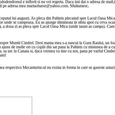
dodendronul e inflorit si nu vei regreta. Daca imi dai o adresa de mail,t
 mail pe adresa mea mariaobarse@yahoo.com. Multumesc.
ceputul lui august). As pleca din Paltinis plecaind spre Lacul Oasa Mica
pe unde se campeaza. Eu as ajunge dimineata in sibiu apoi cu ceva ocazi
ni), a doua zi as pleca spre Lacul Oasa Mica (unde iarasi as campa). Cam 
 despre Muntii Cindrel. Desi mama mea s-a nascut la Gura Raului, un foar
 ajuns de multe ori cu copiii din sat pana la Paltinis cu misiunea de a c
 sa urc la Canaia si, daca vremea va tine cu noi, pana pe varful Cindrel.
ani!
a respectiva Mecanturist-ul nu exista in forma in care se gaseste astazi