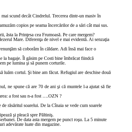
tru mai scund decât Cindrelul. Trecerea dintr-un masiv în
e amuzăm copios pe seama încercărilor de a sări cât mai sus.
rii, ăsta la Prinţesa cea Frumoasă. Pe care mergem?
Iezerul Mare. Diferenţa de nivel e mai evidentă. Ai senzaţia
renunţăm să coborâm în căldare. Adi însă mai face o
 la bagaje. Îl găsim pe Costi bine îmbrăcat fiindcă
gem pe lumina şi să punem corturile.
să luăm cortul. Şi bine am făcut. Refugiul are deschise două
ul, ne spune că are 70 de ani şi că muntele l-a ajutat să fie
oarea: a fost sau n-a fost ….OZN ?
 de răsăritul soarelui. De la Cînaia se vede cum soarele
ipează şi pleacă spre Păltiniş.
 Șerbanei. De data asta mergem pe punct roşu. La 5 minute
turi adevărate luate din magazine.