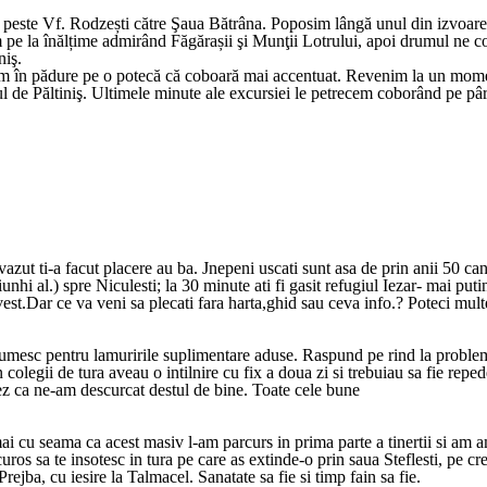
 peste Vf. Rodzești către Şaua Bătrâna. Poposim lângă unul din izvoare
 pe la înălțime admirând Făgărașii şi Munţii Lotrului, apoi drumul ne
niş.
ăm în pădure pe o potecă că coboară mai accentuat. Revenim la un momen
 de Păltiniş. Ultimele minute ale excursiei le petrecem coborând pe pâr
vazut ti-a facut placere au ba. Jnepeni uscati sunt asa de prin anii 50 ca
iunhi al.) spre Niculesti; la 30 minute ati fi gasit refugiul Iezar- mai p
est.Dar ce va veni sa plecati fara harta,ghid sau ceva info.? Poteci multe
mesc pentru lamuririle suplimentare aduse. Raspund pe rind la problemel
 colegii de tura aveau o intilnire cu fix a doua zi si trebuiau sa fie reped
ez ca ne-am descurcat destul de bine. Toate cele bune
ai cu seama ca acest masiv l-am parcurs in prima parte a tinertii si am a
bucuros sa te insotesc in tura pe care as extinde-o prin saua Steflesti, pe
jba, cu iesire la Talmacel. Sanatate sa fie si timp fain sa fie.