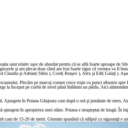
ceştia sunt relativ uşor de abordat pentru că se află foarte aproape de 
ognozele şi am plecat doar când am fost foarte sigur că vremea va fi bun
 Claudia şi Adrian( Sibiu ), Costi( Braşov ), Alex şi Edi( Galaţi ). Aşad
 telescaunului. Plecăm pe marcaj comun cruce roşie cu punct albastru spr
erge la început pe curbă de nivel până întâlnim un pârâu. Aici alimentăm 
ată. Ajungem în Poiana Găujoara cam după o oră şi jumătate de mers. Ai
 ajungem în apropierea unei stâne. Poiana e neaşteptat de lungă. În fa
înalt cam de 15-20 de metri. Glumim spunând că stâlpul cu siguranţă e un 