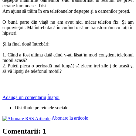
deştepte întâlnirile oamenilor s-au transformat în sesiuni de privit
ecrane luminoase. Trist.
Am ajuns să trăim în era telefoanelor deştepte şi a oamenilor proști.
O bună parte din viaţă nu am avut nici măcar telefon fix. Şi am
supravieţuit. Mă întreb dacă în curând o să ne transformăm cu toţii în
hipsteri.
Şi la final două întrebări:
1. Când a fost ultima dată când v-aţi lăsat în mod conştient telefonul
mobil acasă?
2. Puteţi pleca o perioadă mai lungă( să zicem trei zile ) de acasă şi
să vă lipsiţi de telefonul mobil?
Adaugă un comentariu
Înapoi
Distribuie pe retelele sociale
Abonare la articole
Comentarii: 1