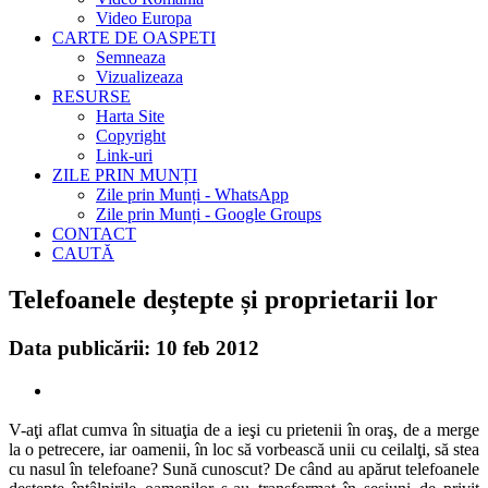
Video Europa
CARTE DE OASPETI
Semneaza
Vizualizeaza
RESURSE
Harta Site
Copyright
Link-uri
ZILE PRIN MUNȚI
Zile prin Munți - WhatsApp
Zile prin Munți - Google Groups
CONTACT
CAUTĂ
Telefoanele deștepte și proprietarii lor
Data publicării: 10 feb 2012
V-aţi aflat cumva în situaţia de a ieşi cu prietenii în oraş, de a merge
la o petrecere, iar oamenii, în loc să vorbească unii cu ceilalţi, să stea
cu nasul în telefoane? Sună cunoscut? De când au apărut telefoanele