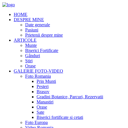
HOME
DESPRE MINE
Date generale
Pasiuni
Prietenii despre mine
ARTICOLE
Munte
Biserici Fortificate
Gânduri
Ştiri
Oraşe
GALERIE FOTO-VIDEO
Foto Romania
Prin Munti
Pesteri
Brasov
Gradini Botanice, Parcuri, Rezervatii
Manastiri
Orase
Sate
Biserici fortificate si cetati
Foto Europa
Video Romania