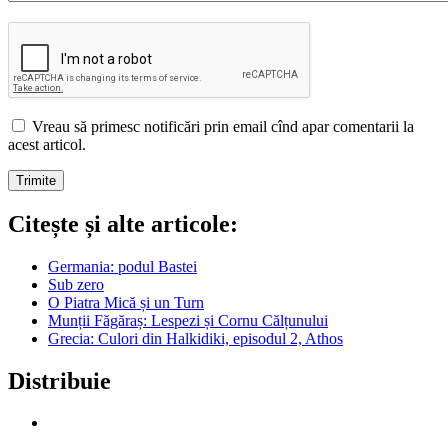
Vreau să primesc notificări prin email cînd apar comentarii la
acest articol.
Citește și alte articole:
Germania: podul Bastei
Sub zero
O Piatra Mică și un Turn
Munții Făgăraș: Lespezi și Cornu Călțunului
Grecia: Culori din Halkidiki, episodul 2, Athos
Distribuie