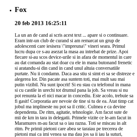
Fox
20 feb 2013 16:25:11
La un an de cand ai scris acest text ... apare si o continuare.
Eram intr-un club de curand si am remarcat un grup de
adolescenti care iesisera \"impreuna\" vineri seara. Primul
lucru dupa ce s-au asezat la masa au intrebat de prize. Apoi
fiecare si-au scos device-urile si in afara de momentul in care
au dat comanda au stat doar cu ele in mana butonand frenetic
si aratandu-si din cand in cand unul altuia conversatiile
purtate. Nu ii condamn. Daca asa stiu si simt ei sa se distreze e
alegerea lor. Din pacate asa suntem toti, mai mult sau mai
putin vizibil. Nu sunt ipocrit! Si eu stau cu telefonul in mana
si cu castile in urechi tot drumul pana la job. Sa vreau si nu
pot renunta la el nici macar in concediu. Este acolo, trebuie sa
fi gasit! Corporatia are nevoie de tine si tu de ea. Atat timp cat
jobul ma implineste nu pot sa il critic. Culmea e ca devine
dependenta. De ritm, agitatie, tehnologie. Am facut sute de
mii de km in tara in delegatii. Primele vizite ce le-am facut in
Maramures m-au facut sa o iau razna. Toti se miscau in alt
ritm. Pe primii pietoni care abea se taraiau pe trecerea de
pietoni mai ca imi venea sa ma dau jos sa ii iau la suturi,