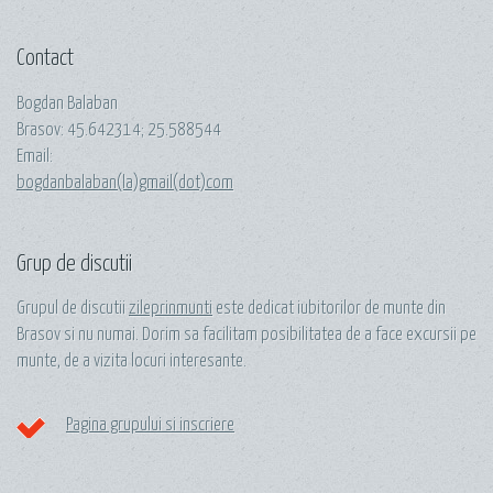
Contact
Bogdan Balaban
Brasov:
45.642314
;
25.588544
Email:
bogdanbalaban(la)gmail(dot)com
Grup de discutii
Grupul de discutii
zileprinmunti
este dedicat iubitorilor de munte din
Brasov si nu numai. Dorim sa facilitam posibilitatea de a face excursii pe
munte, de a vizita locuri interesante.
Pagina grupului si inscriere