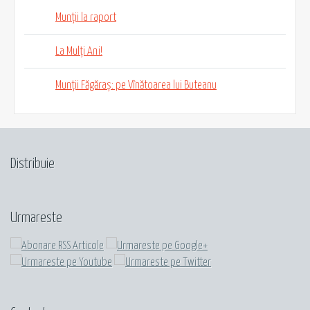
Munții la raport
La Mulți Ani!
Munții Făgăraș: pe Vînătoarea lui Buteanu
Distribuie
Urmareste