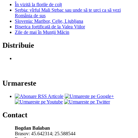
În vizită la florile de colț
Serbia: vîrful Mali Strbac sau unde să te urci ca să vezi
România de sus
Slovenia: Maribor, Celje, Ljubljana
Biserica fortificată de la Valea Viilor
Zile de mai în Munții Măcin
Distribuie
Urmareste
Contact
Bogdan Balaban
Brasov:
45.642314
;
25.588544