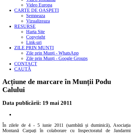
Video Europa
CARTE DE OASPETI
Semneaza
Vizualizeaza
RESURSE
Harta Site
Copyright
Link-uri
ZILE PRIN MUNȚI
Zile prin Munți - WhatsApp
Zile prin Munți - Google Groups
CONTACT
CAUTĂ
Acțiune de marcare în Munții Podu
Calului
Data publicării: 19 mai 2011
În zilele de 4 - 5 iunie 2011 (sambătă și duminică), Asociația
Montană Carpați în colaborare cu Inspectoratul de Jandarmi