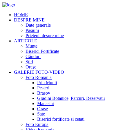
HOME
DESPRE MINE
Date generale
Pasiuni
Prietenii despre mine
ARTICOLE
Munte
Biserici Fortificate
Gânduri
Ştiri
Oraşe
GALERIE FOTO-VIDEO
Foto Romania
Prin Munti
Pesteri
Brasov
Gradini Botanice, Parcuri, Rezervatii
Manastiri
Orase
Sate
Biserici fortificate si cetati
Foto Europa
Video Romania