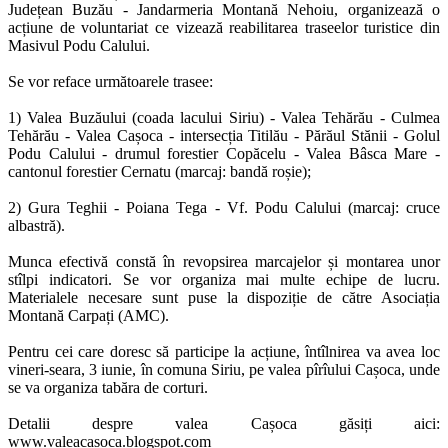
Județean Buzău - Jandarmeria Montană Nehoiu, organizează o
acțiune de voluntariat ce vizează reabilitarea traseelor turistice din
Masivul Podu Calului.
Se vor reface următoarele trasee:
1) Valea Buzăului (coada lacului Siriu) - Valea Tehărău - Culmea
Tehărău - Valea Cașoca - intersecția Titilău - Părăul Stănii - Golul
Podu Calului - drumul forestier Copăcelu - Valea Bâsca Mare -
cantonul forestier Cernatu (marcaj: bandă roșie);
2) Gura Teghii - Poiana Tega - Vf. Podu Calului (marcaj: cruce
albastră).
Munca efectivă constă în revopsirea marcajelor și montarea unor
stîlpi indicatori. Se vor organiza mai multe echipe de lucru.
Materialele necesare sunt puse la dispoziție de către Asociația
Montană Carpați (AMC).
Pentru cei care doresc să participe la acțiune, întîlnirea va avea loc
vineri-seara, 3 iunie, în comuna Siriu, pe valea pîrîului Cașoca, unde
se va organiza tabăra de corturi.
Detalii despre valea Cașoca găsiți aici:
www.valeacasoca.blogspot.com