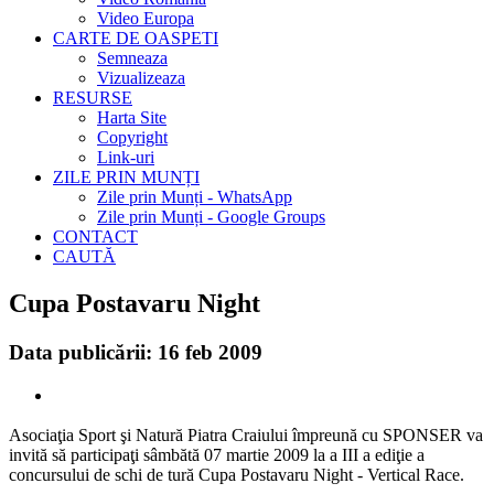
Video Europa
CARTE DE OASPETI
Semneaza
Vizualizeaza
RESURSE
Harta Site
Copyright
Link-uri
ZILE PRIN MUNȚI
Zile prin Munți - WhatsApp
Zile prin Munți - Google Groups
CONTACT
CAUTĂ
Cupa Postavaru Night
Data publicării: 16 feb 2009
Asociaţia Sport şi Natură Piatra Craiului împreună cu SPONSER va
invită să participaţi sâmbătă 07 martie 2009 la a III a ediţie a
concursului de schi de tură Cupa Postavaru Night - Vertical Race.