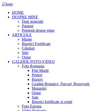
HOME
DESPRE MINE
Date generale
Pasiuni
Prietenii despre mine
ARTICOLE
Munte
Biserici Fortificate
Gânduri
Ştiri
Oraşe
GALERIE FOTO-VIDEO
Foto Romania
Prin Munti
Pesteri
Brasov
Gradini Botanice, Parcuri, Rezervatii
Manastiri
Orase
Sate
Biserici fortificate si cetati
Foto Europa
Video Romania