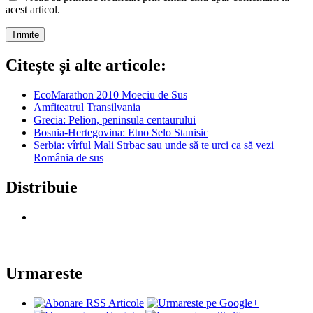
acest articol.
Citește și alte articole:
EcoMarathon 2010 Moeciu de Sus
Amfiteatrul Transilvania
Grecia: Pelion, peninsula centaurului
Bosnia-Hertegovina: Etno Selo Stanisic
Serbia: vîrful Mali Strbac sau unde să te urci ca să vezi
România de sus
Distribuie
Urmareste