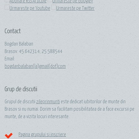
Contact
Bogdan Balaban
Brasov:
45.642314
;
25.588544
Email:
bogdanbalaban(la)gmail(dot)com
Grup de discutii
Grupul de discutii
zileprinmunti
este dedicat iubitorilor de munte din
Brasov si nu numai. Dorim sa facilitam posibilitatea de a face excursii pe
munte, de a vizita locuri interesante.
Pagina grupului si inscriere