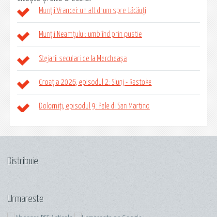
Munții Vrancei: un alt drum spre Lăcăuți
Munții Neamțului: umblînd prin pustie
Stejarii seculari de la Mercheașa
Croația 2026, episodul 2: Slunj - Rastoke
Dolomiți, episodul 9: Pale di San Martino
Distribuie
Urmareste