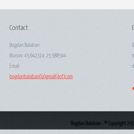
Contact
Bogdan Balaban
G
Brasov:
45.642314
;
25.588544
m
Email:
d
bogdanbalaban(la)gmail(dot)com
Bogdan Balaban - © Copyright 200