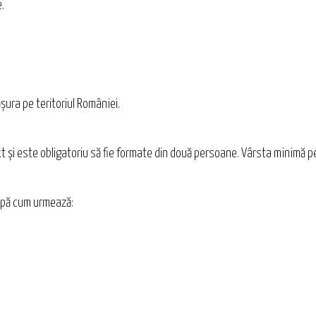
.
ura pe teritoriul României.
xt şi este obligatoriu să fie formate din două persoane. Vârsta minimă p
 după cum urmează: