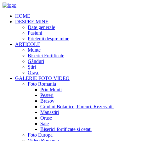
HOME
DESPRE MINE
Date generale
Pasiuni
Prietenii despre mine
ARTICOLE
Munte
Biserici Fortificate
Gânduri
Ştiri
Oraşe
GALERIE FOTO-VIDEO
Foto Romania
Prin Munti
Pesteri
Brasov
Gradini Botanice, Parcuri, Rezervatii
Manastiri
Orase
Sate
Biserici fortificate si cetati
Foto Europa
Video Romania