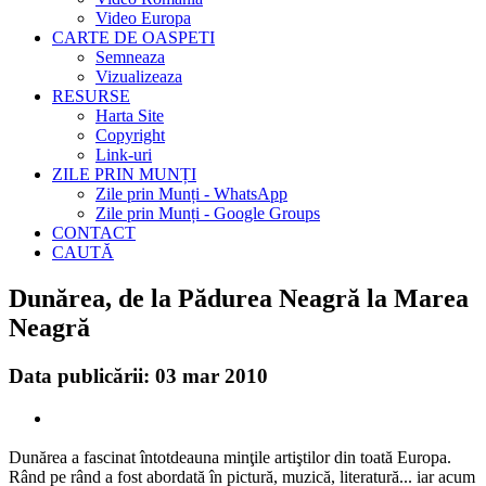
Video Europa
CARTE DE OASPETI
Semneaza
Vizualizeaza
RESURSE
Harta Site
Copyright
Link-uri
ZILE PRIN MUNȚI
Zile prin Munți - WhatsApp
Zile prin Munți - Google Groups
CONTACT
CAUTĂ
Dunărea, de la Pădurea Neagră la Marea
Neagră
Data publicării: 03 mar 2010
Dunărea a fascinat întotdeauna minţile artiştilor din toată Europa.
Rând pe rând a fost abordată în pictură, muzică, literatură... iar acum