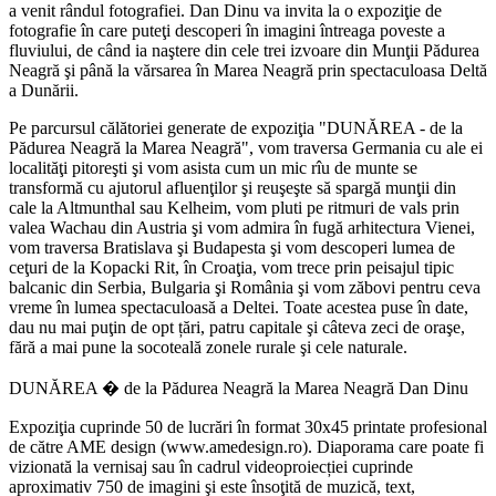
a venit rândul fotografiei. Dan Dinu va invita la o expoziţie de
fotografie în care puteţi descoperi în imagini întreaga poveste a
fluviului, de când ia naştere din cele trei izvoare din Munţii Pădurea
Neagră şi până la vărsarea în Marea Neagră prin spectaculoasa Deltă
a Dunării.
Pe parcursul călătoriei generate de expoziţia "DUNĂREA - de la
Pădurea Neagră la Marea Neagră", vom traversa Germania cu ale ei
localităţi pitoreşti şi vom asista cum un mic rîu de munte se
transformă cu ajutorul afluenţilor şi reuşeşte să spargă munţii din
cale la Altmunthal sau Kelheim, vom pluti pe ritmuri de vals prin
valea Wachau din Austria şi vom admira în fugă arhitectura Vienei,
vom traversa Bratislava şi Budapesta şi vom descoperi lumea de
ceţuri de la Kopacki Rit, în Croaţia, vom trece prin peisajul tipic
balcanic din Serbia, Bulgaria şi România şi vom zăbovi pentru ceva
vreme în lumea spectaculoasă a Deltei. Toate acestea puse în date,
dau nu mai puţin de opt țări, patru capitale şi câteva zeci de oraşe,
fără a mai pune la socoteală zonele rurale şi cele naturale.
DUNĂREA � de la Pădurea Neagră la Marea Neagră Dan Dinu
Expoziţia cuprinde 50 de lucrări în format 30x45 printate profesional
de către AME design (www.amedesign.ro). Diaporama care poate fi
vizionată la vernisaj sau în cadrul videoproiecției cuprinde
aproximativ 750 de imagini şi este însoţită de muzică, text,