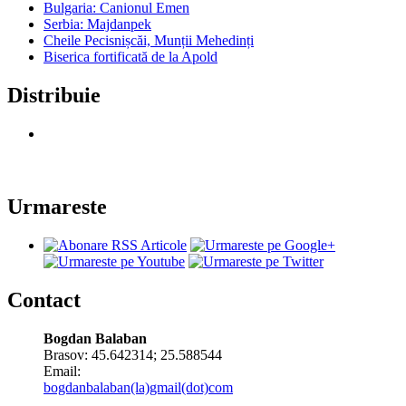
Bulgaria: Canionul Emen
Serbia: Majdanpek
Cheile Pecisnișcăi, Munții Mehedinți
Biserica fortificată de la Apold
Distribuie
Urmareste
Contact
Bogdan Balaban
Brasov:
45.642314
;
25.588544
Email:
bogdanbalaban(la)gmail(dot)com