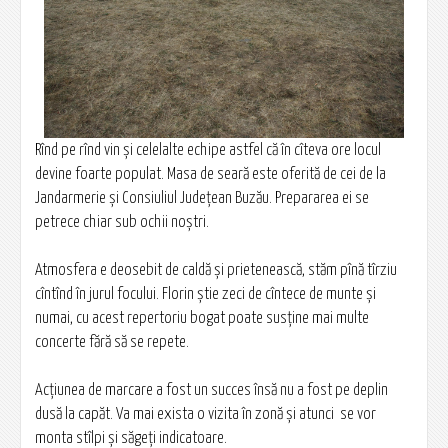
Rînd pe rînd vin și celelalte echipe astfel că în cîteva ore locul
devine foarte populat. Masa de seară este oferită de cei de la
Jandarmerie și Consiuliul Județean Buzău. Prepararea ei se
petrece chiar sub ochii noștri.
Atmosfera e deosebit de caldă și prietenească, stăm pînă tîrziu
cîntînd în jurul focului. Florin știe zeci de cîntece de munte și
numai, cu acest repertoriu bogat poate susține mai multe
concerte fără să se repete.
Acțiunea de marcare a fost un succes însă nu a fost pe deplin
dusă la capăt. Va mai exista o vizita în zonă și atunci se vor
monta stîlpi și săgeți indicatoare.