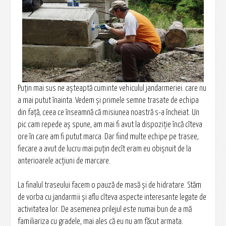
Puțin mai sus ne așteaptă cuminte vehiculul jandarmeriei. care nu
a mai putut înainta. Vedem și primele semne trasate de echipa
din față, ceea ce înseamnă că misiunea noastră s-a încheiat. Un
pic cam repede aș spune, am mai fi avut la dispoziție încă cîteva
ore în care am fi putut marca. Dar fiind multe echipe pe trasee,
fiecare a avut de lucru mai puțin decît eram eu obișnuit de la
anterioarele acțiuni de marcare.
La finalul traseului facem o pauză de masă și de hidratare. Stăm
de vorba cu jandarmii și aflu cîteva aspecte interesante legate de
activitatea lor. De asemenea prilejul este numai bun de a mă
familiariza cu gradele, mai ales că eu nu am făcut armata.