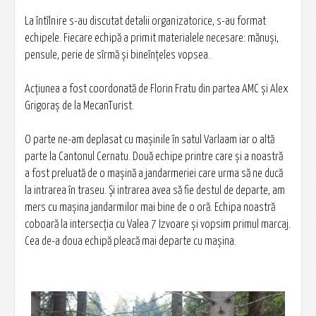
La întîlnire s-au discutat detalii organizatorice, s-au format
echipele. Fiecare echipă a primit materialele necesare: mănuși,
pensule, perie de sîrmă și bineînțeles vopsea.
Acțiunea a fost coordonată de Florin Fratu din partea AMC și Alex
Grigoraș de la MecanTurist.
O parte ne-am deplasat cu mașinile în satul Varlaam iar o altă
parte la Cantonul Cernatu. Două echipe printre care și a noastră
a fost preluată de o mașină a jandarmeriei care urma să ne ducă
la intrarea în traseu. Și intrarea avea să fie destul de departe, am
mers cu mașina jandarmilor mai bine de o oră. Echipa noastră
coboară la intersecția cu Valea 7 Izvoare și vopsim primul marcaj.
Cea de-a doua echipă pleacă mai departe cu mașina.