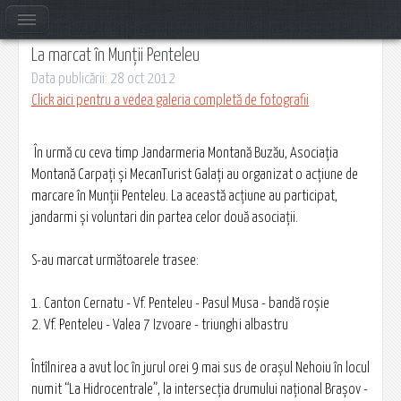
La marcat în Munții Penteleu
Data publicării: 28 oct 2012
Click aici pentru a vedea galeria completă de fotografii
În urmă cu ceva timp Jandarmeria Montană Buzău, Asociația
Montană Carpați și MecanTurist Galați au organizat o acțiune de
marcare în Munții Penteleu. La această acțiune au participat,
jandarmi și voluntari din partea celor două asociații.
S-au marcat următoarele trasee:
1. Canton Cernatu - Vf. Penteleu - Pasul Musa - bandă roșie
2. Vf. Penteleu - Valea 7 Izvoare - triunghi albastru
Întîlnirea a avut loc în jurul orei 9 mai sus de orașul Nehoiu în locul
numit “La Hidrocentrale”, la intersecția drumului național Brașov -