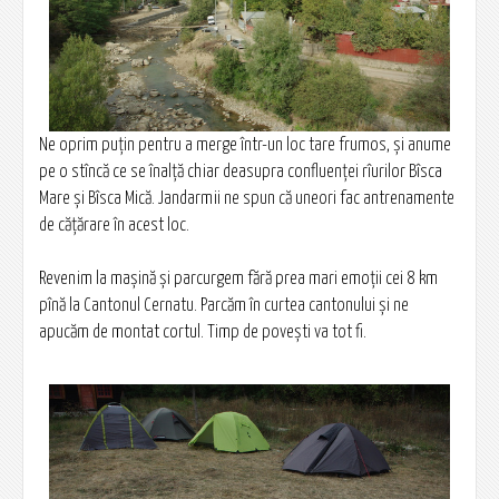
Ne oprim puțin pentru a merge într-un loc tare frumos, și anume
pe o stîncă ce se înalță chiar deasupra confluenței rîurilor Bîsca
Mare și Bîsca Mică. Jandarmii ne spun că uneori fac antrenamente
de cățărare în acest loc.
Revenim la mașină și parcurgem fără prea mari emoții cei 8 km
pînă la Cantonul Cernatu. Parcăm în curtea cantonului și ne
apucăm de montat cortul. Timp de povești va tot fi.