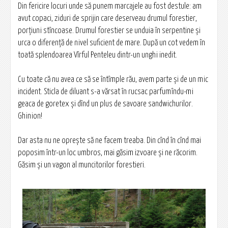
Din fericire locuri unde să punem marcajele au fost destule: am
avut copaci, ziduri de sprijin care deserveau drumul forestier,
porțiuni stîncoase. Drumul forestier se unduia în serpentine și
urca o diferență de nivel suficient de mare. După un cot vedem în
toată splendoarea Vîrful Penteleu dintr-un unghi inedit.
Cu toate că nu avea ce să se întîmple rău, avem parte și de un mic
incident. Sticla de diluant s-a vărsat în rucsac parfumîndu-mi
geaca de goretex și dînd un plus de savoare sandwichurilor.
Ghinion!
Dar asta nu ne oprește să ne facem treaba. Din cînd în cînd mai
poposim într-un loc umbros, mai găsim izvoare și ne răcorim.
Găsim și un vagon al muncitorilor forestieri.