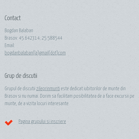
Contact
Bogdan Balaban
Brasov:
45.642314
;
25.588544
Email:
bogdanbalaban(la)gmail(dot)com
Grup de discutii
Grupul de discutii
zileprinmunti
este dedicat iubitorilor de munte din
Brasov si nu numai. Dorim sa facilitam posibilitatea de a face excursii pe
munte, de a vizita locuri interesante.
Pagina grupului si inscriere