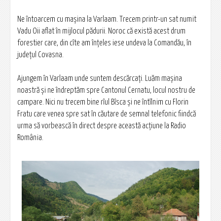
Ne întoarcem cu mașina la Varlaam. Trecem printr-un sat numit
Vadu Oii aflat în mijlocul pădurii. Noroc că există acest drum
forestier care, din cîte am înțeles iese undeva la Comandău, în
județul Covasna.
Ajungem în Varlaam unde suntem descărcați. Luăm mașina
noastră și ne îndreptăm spre Cantonul Cernatu, locul nostru de
campare. Nici nu trecem bine rîul Bîsca și ne întîlnim cu Florin
Fratu care venea spre sat în căutare de semnal telefonic fiindcă
urma să vorbească în direct despre această acțiune la Radio
România.