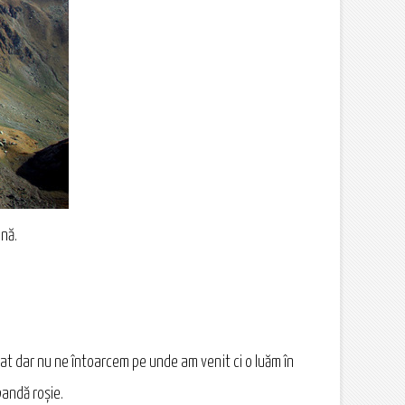
ină.
icat dar nu ne întoarcem pe unde am venit ci o luăm în
bandă roșie.