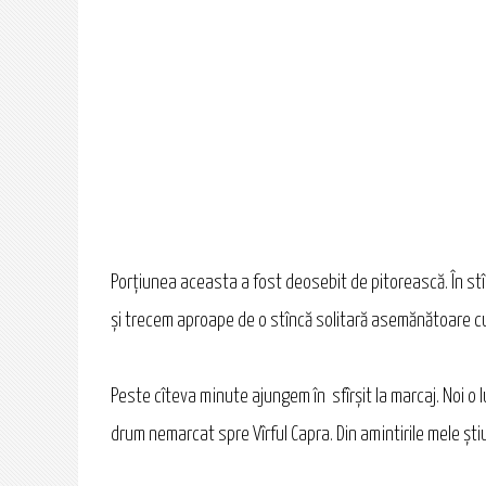
Porțiunea aceasta a fost deosebit de pitorească. În st
și trecem aproape de o stîncă solitară asemănătoare cu 
Peste cîteva minute ajungem în sfîrșit la marcaj. Noi o 
drum nemarcat spre Vîrful Capra. Din amintirile mele șt