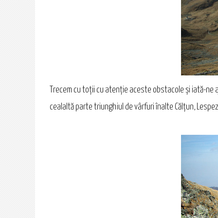
Trecem cu toții cu atenție aceste obstacole și iată-ne aju
cealaltă parte triunghiul de vârfuri înalte Călțun, Lespez