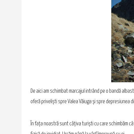
De aici am schimbat marcajul intrând pe o bandă albast
oferă priveliști spre Valea Văiuga și spre depresiunea d
În fața noastră sunt câţiva turiști cu care schimbăm cât