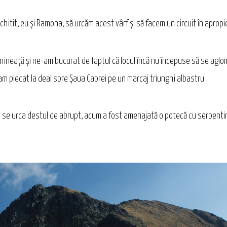
tit, eu și Ramona, să urcăm acest vârf și să facem un circuit în apropie
mineață și ne-am bucurat de faptul că locul încă nu începuse să se aglo
m plecat la deal spre Șaua Caprei pe un marcaj triunghi albastru.
ele se urca destul de abrupt, acum a fost amenajată o potecă cu serpent