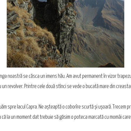
înga noastră se căsca un imens hău. Am avut permanent în vizor trapezu
un revolver. Printre cele două stînci se vede o bucată mare din creasta
luăm spre lacul Capra. Ne așteaptă o coborîre scurtă și ușoară. Trecem pri
iu că la un moment dat trebuie să găsim o poteca marcată cu momâi care 