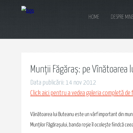
HOME
DESPRE MIN
Munții Făgăraș: pe Vînătoarea 
Data publicării: 14 nov 2012
Click aici pentru a vedea galeria completă de 
Vânătoarea lui Buteanu este un vârf important din munții 
Munților Făgărașului, banda roșie îl ocolește fiindcă ce