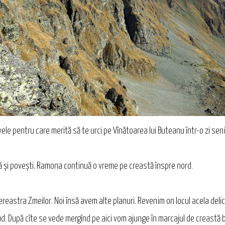
vele pentru care merită să te urci pe Vînătoarea lui Buteanu într-o zi sen
ă și povești. Ramona continuă o vreme pe creastă înspre nord.
 Fereastra Zmeilor. Noi însă avem alte planuri. Revenim on locul acela del
ud. După cîte se vede mergînd pe aici vom ajunge în marcajul de creastă 