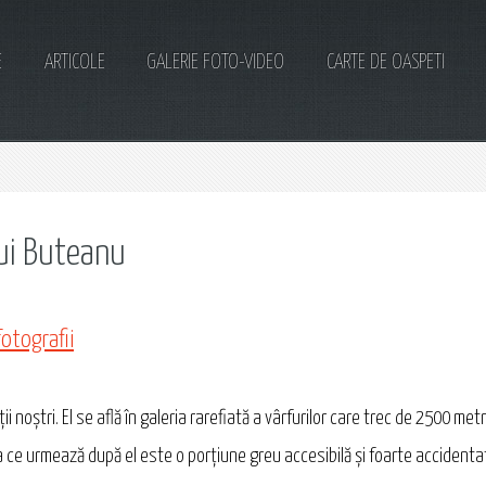
E
ARTICOLE
GALERIE FOTO-VIDEO
CARTE DE OASPETI
lui Buteanu
fotografii
noștri. El se află în galeria rarefiată a vârfurilor care trec de 2500 metr
ea ce urmează după el este o porţiune greu accesibilă și foarte accidenta