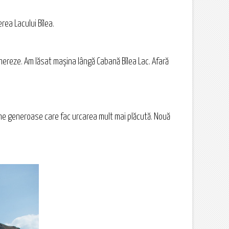
rea Lacului Bîlea.
mereze. Am lăsat mașina lângă Cabană Bîlea Lac. Afară
ine generoase care fac urcarea mult mai plăcută. Nouă