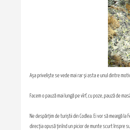
Așa priveliște se vede mai rar și asta e unul dintre moti
Facem o pauză mai lungă pe vîrf, cu poze, pauză de mas
Ne despărțim de turiștii din Codlea. Ei vor să meargă la
direcția opusă ținînd un picior de munte scurt înspre s