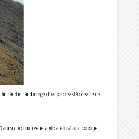
 Din când în când merge chiar pe creastă ceea ce ne
 ani și doi domni venerabili care însă au o condiție