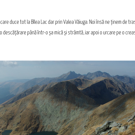
care duce tot la Bîlea Lac dar prin Valea Văiuga. Noi însă ne ținem de tr
o descățărare până într-o șa mică și strâmtă, iar apoi o urcare pe o cre