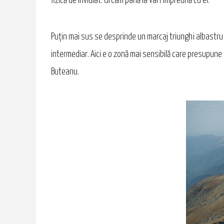
fizică de invidiat. Urcăm până la vârf împreună cu ei.
Puțin mai sus se desprinde un marcaj triunghi albastru 
intermediar. Aici e o zonă mai sensibilă care presupune 
Buteanu.