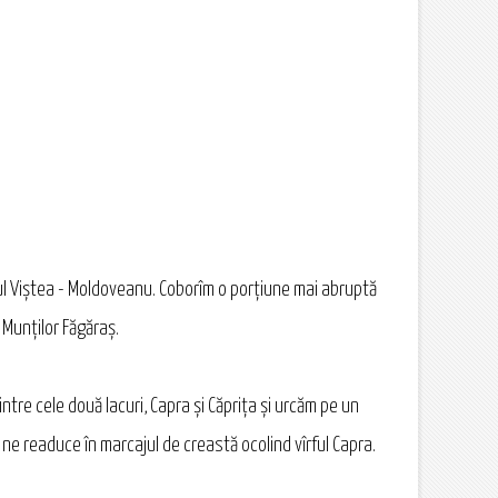
l Viștea - Moldoveanu. Coborîm o porțiune mai abruptă
 Munților Făgăraș.
ntre cele două lacuri, Capra și Căprița și urcăm pe un
ne readuce în marcajul de creastă ocolind vîrful Capra.