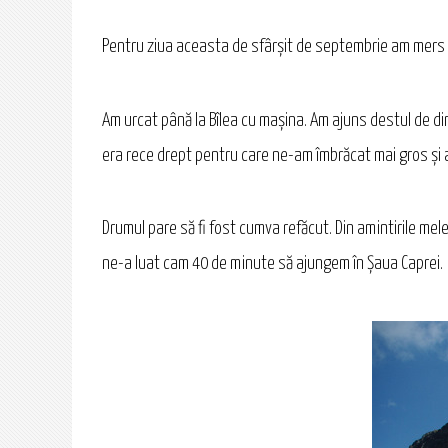
Pentru ziua aceasta de sfârşit de septembrie am mers chi
Am urcat până la Bîlea cu mașina. Am ajuns destul de di
era rece drept pentru care ne-am îmbrăcat mai gros și a
Drumul pare să fi fost cumva refăcut. Din amintirile m
ne-a luat cam 40 de minute să ajungem în Șaua Caprei.