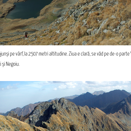
nși pe vârf, la 2507 metri altitudine. Ziua e clară, se văd pe de-o parte V
i și Negoiu.