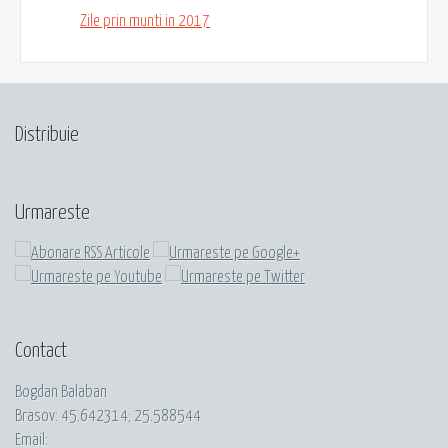
Zile prin munti in 2017
Distribuie
Urmareste
Contact
Bogdan Balaban
Brasov:
45.642314
;
25.588544
Email: