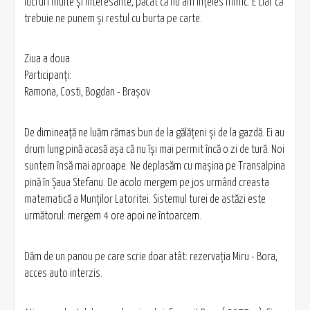
lucruri multe şi interesante, păcat că nu am înţeles nimic. E clar că
trebuie ne punem şi restul cu burta pe carte.
Ziua a doua
Participanţi:
Ramona, Costi, Bogdan - Braşov
De dimineaţă ne luăm rămas bun de la gălăţeni şi de la gazdă. Ei au
drum lung pină acasă aşa că nu îşi mai permit încă o zi de tură. Noi
suntem însă mai aproape. Ne deplasăm cu maşina pe Transalpina
pină în Şaua Stefanu. De acolo mergem pe jos urmând creasta
matematică a Munţilor Latoritei. Sistemul turei de astăzi este
următorul: mergem 4 ore apoi ne întoarcem.
Dăm de un panou pe care scrie doar atât: rezervaţia Miru - Bora,
acces auto interzis.