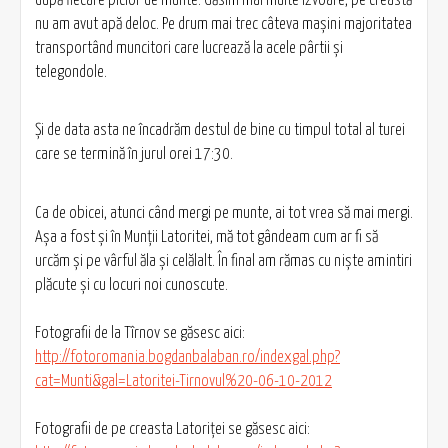
nu am avut apă deloc. Pe drum mai trec câteva maşini majoritatea
transportând muncitori care lucrează la acele pârtii şi
telegondole.
Şi de data asta ne încadrăm destul de bine cu timpul total al turei
care se termină în jurul orei 17:30.
Ca de obicei, atunci când mergi pe munte, ai tot vrea să mai mergi.
Aşa a fost şi în Munţii Latoritei, mă tot gândeam cum ar fi să
urcăm şi pe vârful ăla şi celălalt. În final am rămas cu nişte amintiri
plăcute şi cu locuri noi cunoscute.
Fotografii de la Tîrnov se găsesc aici:
http://fotoromania.bogdanbalaban.ro/indexgal.php?
cat=Munti&gal=Latoritei-Tirnovul%20-06-10-2012
Fotografii de pe creasta Latoriței se găsesc aici: