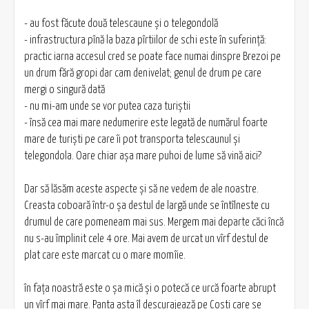
- au fost făcute două telescaune şi o telegondolă
- infrastructura pînă la baza pîrtiilor de schi este în suferinţă:
practic iarna accesul cred se poate face numai dinspre Brezoi pe
un drum fără gropi dar cam denivelat; genul de drum pe care
mergi o singură dată
- nu mi-am unde se vor putea caza turiştii
- însă cea mai mare nedumerire este legată de numărul foarte
mare de turişti pe care îi pot transporta telescaunul şi
telegondola. Oare chiar aşa mare puhoi de lume să vină aici?
Dar să lăsăm aceste aspecte şi să ne vedem de ale noastre.
Creasta coboară într-o şa destul de largă unde se întîlneste cu
drumul de care pomeneam mai sus. Mergem mai departe căci încă
nu s-au împlinit cele 4 ore. Mai avem de urcat un vîrf destul de
plat care este marcat cu o mare momîie.
în faţa noastră este o șa mică şi o potecă ce urcă foarte abrupt
un vîrf mai mare. Panta asta îl descurajează pe Costi care se