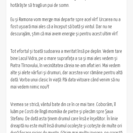
hotărăşte să tragă un pui de somn.
Eu şi Ramona vom merge mai departe spre acel vîrf. Urcarea nu a
fost uşoară mai ales că a început să bată şi vintul. Dar nu ne
descurajăm, ştim că mai avem energie şi pentru acest ultim vîrf.
Tot efortul şi toată sudoarea a meritat însă pe deplin. Vedem tare
bine Lacul Vidra, pe o mare suprafaţa a sa şi mai ales vedem şi
Piatra Tîrnovului, în vecinătatea căreia ne-am aflat ieri. Mai vedem
alte şi alete vârfuri şi drumuri, dar acestea vor rămâne pentru altă
dată. Vorba unui clasic în viaţă: Păi data viitoare când venim să nu
mai vedem nimic nou?î
Vremea se strică, vântul bate din ce în ce mai tare. Coborâm, îl
luăm pe Costi de lîngă momâia de pietre şi plecăm spre Şaua
Stefanu. De dată asta ţinem drumul care însă e înşelător. În linie
dreaptă nu este mult însă drumul ocoleşte şi coteşte de multe ori
după fiecare picior de munte. Găsim mai multe izvoare, pe creastă