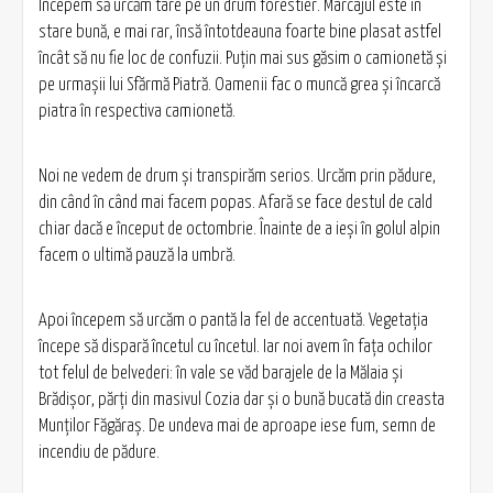
Începem să urcăm tare pe un drum forestier. Marcajul este în
stare bună, e mai rar, însă întotdeauna foarte bine plasat astfel
încât să nu fie loc de confuzii. Puţin mai sus găsim o camionetă şi
pe urmaşii lui Sfărmă Piatră. Oamenii fac o muncă grea şi încarcă
piatra în respectiva camionetă.
Noi ne vedem de drum şi transpirăm serios. Urcăm prin pădure,
din când în când mai facem popas. Afară se face destul de cald
chiar dacă e început de octombrie. Înainte de a ieşi în golul alpin
facem o ultimă pauză la umbră.
Apoi începem să urcăm o pantă la fel de accentuată. Vegetaţia
începe să dispară încetul cu încetul. Iar noi avem în faţa ochilor
tot felul de belvederi: în vale se văd barajele de la Mălaia şi
Brădişor, părţi din masivul Cozia dar şi o bună bucată din creasta
Munţilor Făgăraş. De undeva mai de aproape iese fum, semn de
incendiu de pădure.