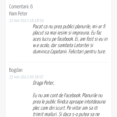
Comentarii: 6
Ham Peter
22 nov 2012 16:18:59
Pacat ca nu prea publici planurile, mi-ar fi
placut sa mai iesim si impreuna. Eu fac
aces lucru pe facebook. Ei, am fost si eu in
w.e acolo, dar sambata Latoritei si
duminica Capatanii. Felicitari pentru ture.
Bogdan
23 nov 2012 00:36:07
Draga Peter,
Eu nu am cont de Facebook. Planurile nu
prea le public fiindca aproape intotdeauna
plec cam din scurt. Pe viitor am sa iti
trimit mailuri. Si daca s-o putea sa ne