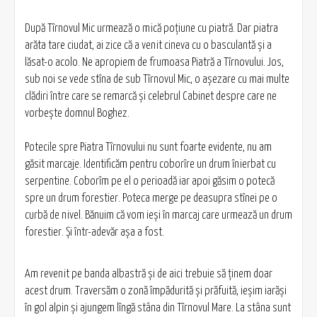
După Tîrnovul Mic urmează o mică poţiune cu piatră. Dar piatra
arăta tare ciudat, ai zice că a venit cineva cu o basculantă şi a
lăsat-o acolo. Ne apropiem de frumoasa Piatră a Tîrnovului. Jos,
sub noi se vede stîna de sub Tîrnovul Mic, o aşezare cu mai multe
clădiri între care se remarcă şi celebrul Cabinet despre care ne
vorbeşte domnul Boghez.
Potecile spre Piatra Tîrnovului nu sunt foarte evidente, nu am
găsit marcaje. Identificăm pentru coborîre un drum înierbat cu
serpentine. Coborîm pe el o perioadă iar apoi găsim o potecă
spre un drum forestier. Poteca merge pe deasupra stînei pe o
curbă de nivel. Bănuim că vom ieşi în marcaj care urmează un drum
forestier. Şi într-adevăr aşa a fost.
Am revenit pe banda albastră şi de aici trebuie să ţinem doar
acest drum. Traversăm o zonă împădurită şi prăfuită, ieşim iarăşi
în gol alpin şi ajungem lîngă stâna din Tîrnovul Mare. La stâna sunt