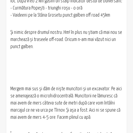
ioc. După vreo 2 km găsim un stâlp indicator destul de bulversant:
- Curmătura Popeşti - triunghi roşu - o oră
- Vaideeni pe la Stâna Grosetu punct galben off road 45km
Şi nimic despre drumul nostru..Hm! în plus nu ştiam că mai nou se
marchează şi traseele off-road. Oricum n-am mai văzut nici un
punct galben.
Mergem mai sus şi dăm de nişte muncitori şi un excavator. Pe aici
se amenajează o microhidrocentrală. Muncitorii ne lămuresc că
mai avem de mers câteva sute de metri după care vom întâlni
marcajul ce ne va urca pe Tîrnov. Şi aşa a fost. Aici ni se spune că
mai avem de mers 4-5 ore. Facem plinul cu apă.