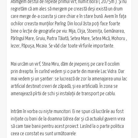
Atimgem destul de repede primul virf, numit Bora ( 2075m ). Şi nu
regretăm că am ales să mergem pe creastă deşi există un drum
care merge de-a coasta şi care chiar e în stare bună. Avem în faţa
ochilor creasta munților Parîng. Din locul ăsta poţi face foarte
bine o lecţie de geografie pe viu: Mija, Cîrja, Stoenița, Gemănarea,
Părîngul Mare, Gruiu, Piatra Tăiată, Setea Mare, Setea Mică, Mohoru ,
Iezer, Păpuşa, Micaia. Se văd clar toate vîrfurile importante.
Mai urcăm un virf, Stina Miru, dăm de jnepeniş pe care îl ocolim
prin dreapta. În curînd vedem şi o parte din marele Lac Vidra. Dar
mai vedem şi un şantier: se lucrează de zor la amenajarea unui lac
artificial destinat creeri de zăpadă, şi ea artificială. În zona se
amenajează pîrtii de schi şi instalaţii de transport pe cablu.
Intrăm în vorba cu nişte muncitori. Ei ne spun că lucrările au fost
iniţiate cu bani de la doamna Udrea dar şi că actualul guvern vrea
să cam taie banii pentru acest proiect. Lasînd la o parte politica
ceea ce constat eu sunt următoarele: