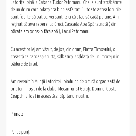
Latoriței pină la Cabana Tudor Petrimanu. Cheile sunt străbătute
de un drum care odată era bine asfaltat. Cu toate astea locurile
sunt foarte sălbatice, versanţii zici că stau să cadă pe tine. Am
reţinut câteva repere: La Cruci, Cascada Apa Spânzurată ( din
păcate am prins-o fără apă ), Lacul Petrimanu.
Cu acest prilej am văzut, de jos, din drum, Piatra Tîrnovului, o
creastă calcaroasă scurtă, sălbatică, scăldată de jur-împrejur în
pădure de brad.
Am revenit în Munţii Latoritei lipindu-ne de o tură organizată de
prietenii noştri de la clubul MecanTurist Galaţi. Domnul Costel
Ceapchi a fost în această zi căpitanul nostru.
Prima zi
Participanţi: