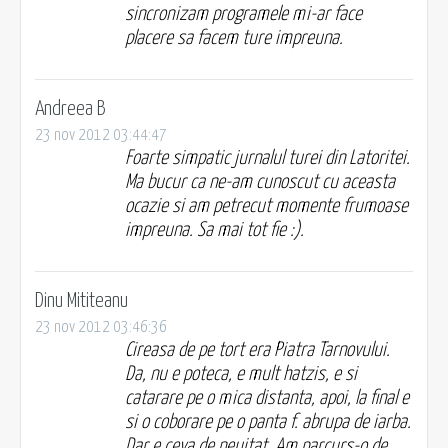
sincronizam programele mi-ar face
placere sa facem ture impreuna.
Andreea B
23 nov 2012 03:44:47
Foarte simpatic jurnalul turei din Latoritei.
Ma bucur ca ne-am cunoscut cu aceasta
ocazie si am petrecut momente frumoase
impreuna. Sa mai tot fie :).
Dinu Mititeanu
23 nov 2012 03:46:36
Cireasa de pe tort era Piatra Tarnovului.
Da, nu e poteca, e mult hatzis, e si
catarare pe o mica distanta, apoi, la final e
si o coborare pe o panta f. abrupa de iarba.
Dar e ceva de neuitat. Am parcurs-o de