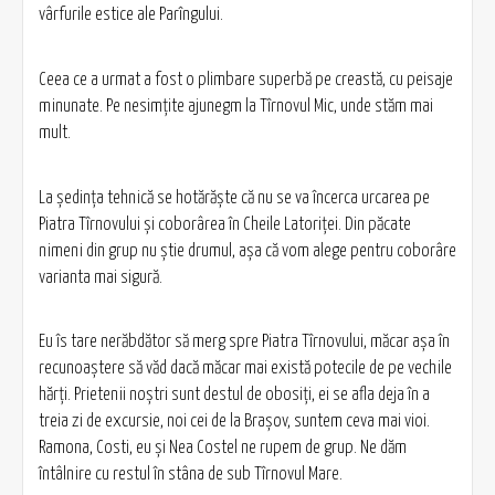
vârfurile estice ale Parîngului.
Ceea ce a urmat a fost o plimbare superbă pe creastă, cu peisaje
minunate. Pe nesimţite ajunegm la Tîrnovul Mic, unde stăm mai
mult.
La şedinţa tehnică se hotărăşte că nu se va încerca urcarea pe
Piatra Tîrnovului şi coborârea în Cheile Latoriței. Din păcate
nimeni din grup nu ştie drumul, aşa că vom alege pentru coborâre
varianta mai sigură.
Eu îs tare nerăbdător să merg spre Piatra Tîrnovului, măcar aşa în
recunoaştere să văd dacă măcar mai există potecile de pe vechile
hărţi. Prietenii noştri sunt destul de obosiţi, ei se afla deja în a
treia zi de excursie, noi cei de la Braşov, suntem ceva mai vioi.
Ramona, Costi, eu şi Nea Costel ne rupem de grup. Ne dăm
întâlnire cu restul în stâna de sub Tîrnovul Mare.