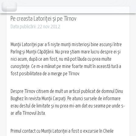
Pe creasta Latoriței și pe Tîrnov
Data publicării: 22 nov 2012
Munții Latoriței par a fi niște munți misterioși bine ascunși între
Parîng și Munții Căpăţânii. Nu prea știam mare lucru despre ei și
nici acum, după ce am fost, nu mă pot lăuda cu prea multe
cunoștințe. Ce m-a mânat pe mine foarte mult în această tură a
fost posibilitatea de a merge pe Tîrnov.
Despre Tîrnov citisem de mult un articol publicat de domnul Dinu
Boghez în revista Munții Carpați. Pe atunci sursele de informare
erau destul de limitate și nu prea mi-am dat eu seama pe unde s-
ar afla Tîrnovul ăsta.
Primul contact cu Munţii Latoriței a fost o excursie în Cheile