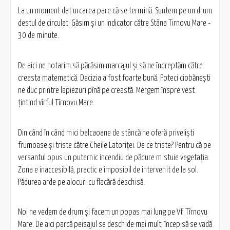
La un moment dat urcarea pare că se termină. Suntem pe un drum
destul de circulat. Găsim şi un indicator către Stâna Tirnovu Mare -
30 de minute.
De aici ne hotarim să părăsim marcajul şi să ne îndreptăm către
creasta matematică. Decizia a fost foarte bună. Poteci ciobăneşti
ne duc printre lapiezuri pînă pe creastă. Mergem înspre vest
ţintind vîrful Tîrnovu Mare.
Din când în când mici balcaoane de stâncă ne oferă privelişti
frumoase şi triste către Cheile Latoriței. De ce triste? Pentru că pe
versantul opus un puternic incendiu de pădure mistuie vegetaţia.
Zona e inaccesibilă, practic e imposibil de intervenit de la sol.
Pădurea arde pe alocuri cu flacără deschisă.
Noi ne vedem de drum şi facem un popas mai lung pe Vf. Tîrnovu
Mare. De aici parcă peisajul se deschide mai mult, încep să se vadă