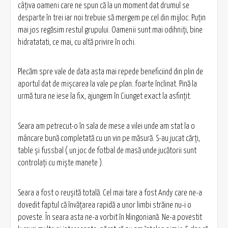
câţiva oameni care ne spun că la un moment dat drumul se
desparte în trei iar noi trebuie să mergem pe cel din mijloc. Puţin
mai jos regăsim restul grupului. Oamenii sunt mai odihniţi, bine
hidratatati, ce mai, cu altă privire în ochi.
Plecăm spre vale de data asta mai repede beneficiind din plin de
aportul dat de mişcarea la vale pe plan..foarte înclinat. Pină la
urmă tura ne iese la fix, ajungem în Ciunget exact la asfinţit.
Seara am petrecut-o în sala de mese a vilei unde am stat la o
mâncare bună completată cu un vin pe măsură. S-au jucat cărţi,
table şi fussbal ( un joc de fotbal de masă unde jucătorii sunt
controlaţi cu mişte manete ).
Seara a fost o reuşită totală. Cel mai tare a fost Andy care ne-a
dovedit faptul că învăţarea rapidă a unor limbi străine nu-i o
poveste. În seara asta ne-a vorbit în klingoniană. Ne-a povestit