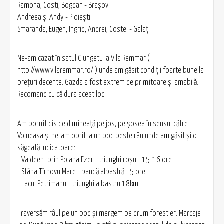
Ramona, Costi, Bogdan - Braşov
Andreea şi Andy - Ploieşti
Smaranda, Eugen, Ingrid, Andrei, Costel - Galaţi
Ne-am cazat în satul Ciungetu la Vila Remmar (
http://www.vilaremmar.ro/ ) unde am găsit condiţii foarte bune la
preţuri decente. Gazda a fost extrem de primitoare şi amabilă.
Recomand cu căldura acest loc.
Am pornit dis de dimineaţă pe jos, pe şosea în sensul către
Voineasa şi ne-am oprit la un pod peste râu unde am găsit şi o
săgeată indicatoare:
- Vaideeni prin Poiana Ezer - triunghi roşu - 15-16 ore
- Stâna Tîrnovu Mare - bandă albastră - 5 ore
- Lacul Petrimanu - triunghi albastru 18km.
Traversăm râul pe un pod şi mergem pe drum forestier. Marcaje