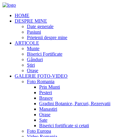
HOME
DESPRE MINE
Date generale
Pasiuni
Prietenii despre mine
ARTICOLE
Munte
Biserici Fortificate
Gânduri
Ştiri
Oraşe
GALERIE FOTO-VIDEO
Foto Romania
Prin Munti
Pesteri
Brasov
Gradini Botanice, Parcuri, Rezervatii
Manastiri
Orase
Sate
Biserici fortificate si cetati
Foto Europa
Video Romania