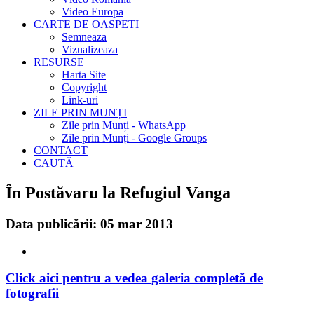
Video Europa
CARTE DE OASPETI
Semneaza
Vizualizeaza
RESURSE
Harta Site
Copyright
Link-uri
ZILE PRIN MUNȚI
Zile prin Munți - WhatsApp
Zile prin Munți - Google Groups
CONTACT
CAUTĂ
În Postăvaru la Refugiul Vanga
Data publicării: 05 mar 2013
Click aici pentru a vedea galeria completă de
fotografii