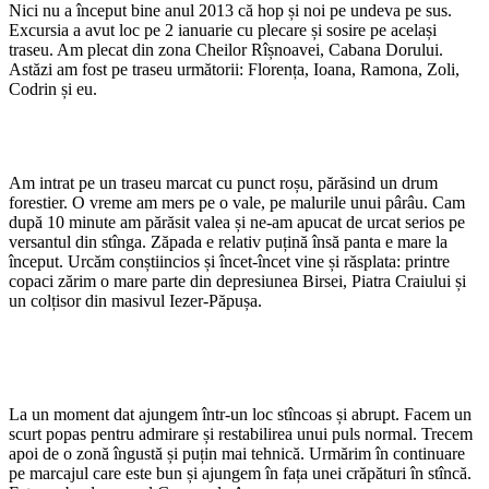
Nici nu a început bine anul 2013 că hop și noi pe undeva pe sus.
Excursia a avut loc pe 2 ianuarie cu plecare și sosire pe același
traseu. Am plecat din zona Cheilor Rîșnoavei, Cabana Dorului.
Astăzi am fost pe traseu următorii: Florența, Ioana, Ramona, Zoli,
Codrin și eu.
Am intrat pe un traseu marcat cu punct roșu, părăsind un drum
forestier. O vreme am mers pe o vale, pe malurile unui pârâu. Cam
după 10 minute am părăsit valea și ne-am apucat de urcat serios pe
versantul din stînga. Zăpada e relativ puțină însă panta e mare la
început. Urcăm conștiincios și încet-încet vine și răsplata: printre
copaci zărim o mare parte din depresiunea Birsei, Piatra Craiului și
un colțisor din masivul Iezer-Păpușa.
La un moment dat ajungem într-un loc stîncoas și abrupt. Facem un
scurt popas pentru admirare și restabilirea unui puls normal. Trecem
apoi de o zonă îngustă și puțin mai tehnică. Urmărim în continuare
pe marcajul care este bun și ajungem în fața unei crăpături în stîncă.