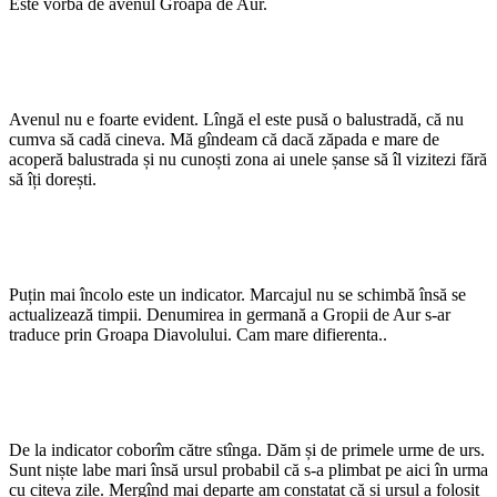
Este vorba de avenul Groapa de Aur.
Avenul nu e foarte evident. Lîngă el este pusă o balustradă, că nu
cumva să cadă cineva. Mă gîndeam că dacă zăpada e mare de
acoperă balustrada și nu cunoști zona ai unele șanse să îl vizitezi fără
să îți dorești.
Puțin mai încolo este un indicator. Marcajul nu se schimbă însă se
actualizează timpii. Denumirea in germană a Gropii de Aur s-ar
traduce prin Groapa Diavolului. Cam mare difierenta..
De la indicator coborîm către stînga. Dăm și de primele urme de urs.
Sunt niște labe mari însă ursul probabil că s-a plimbat pe aici în urma
cu citeva zile. Mergînd mai departe am constatat că și ursul a folosit