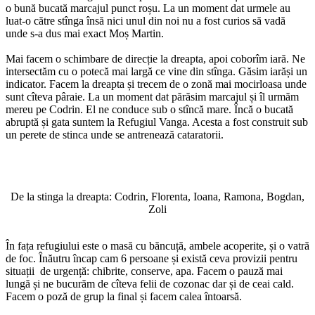
o bună bucată marcajul punct roșu. La un moment dat urmele au
luat-o către stînga însă nici unul din noi nu a fost curios să vadă
unde s-a dus mai exact Moș Martin.
Mai facem o schimbare de direcție la dreapta, apoi coborîm iară. Ne
intersectăm cu o potecă mai largă ce vine din stînga. Găsim iarăși un
indicator. Facem la dreapta și trecem de o zonă mai mocirloasa unde
sunt cîteva pâraie. La un moment dat părăsim marcajul și îl urmăm
mereu pe Codrin. El ne conduce sub o stîncă mare. Încă o bucată
abruptă și gata suntem la Refugiul Vanga. Acesta a fost construit sub
un perete de stinca unde se antrenează cataratorii.
De la stinga la dreapta: Codrin, Florenta, Ioana, Ramona, Bogdan,
Zoli
În fața refugiului este o masă cu băncuță, ambele acoperite, și o vatră
de foc. Înăutru încap cam 6 persoane și există ceva provizii pentru
situații de urgență: chibrite, conserve, apa. Facem o pauză mai
lungă și ne bucurăm de cîteva felii de cozonac dar și de ceai cald.
Facem o poză de grup la final și facem calea întoarsă.