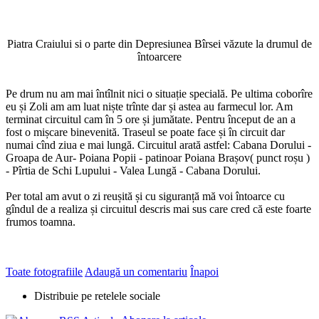
Piatra Craiului si o parte din Depresiunea Bîrsei văzute la drumul de
întoarcere
Pe drum nu am mai întîlnit nici o situație specială. Pe ultima coborîre
eu și Zoli am am luat niște trînte dar și astea au farmecul lor. Am
terminat circuitul cam în 5 ore și jumătate. Pentru început de an a
fost o mișcare binevenită. Traseul se poate face și în circuit dar
numai cînd ziua e mai lungă. Circuitul arată astfel: Cabana Dorului -
Groapa de Aur- Poiana Popii - patinoar Poiana Brașov( punct roșu )
- Pîrtia de Schi Lupului - Valea Lungă - Cabana Dorului.
Per total am avut o zi reușită și cu siguranță mă voi întoarce cu
gîndul de a realiza și circuitul descris mai sus care cred că este foarte
frumos toamna.
Toate fotografiile
Adaugă un comentariu
Înapoi
Distribuie pe retelele sociale