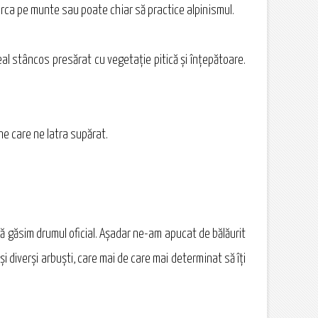
urca pe munte sau poate chiar să practice alpinismul.
eal stâncos presărat cu vegetaţie pitică şi înţepătoare.
ne care ne latra supărat.
ă găsim drumul oficial. Aşadar ne-am apucat de bălăurit
şi diverşi arbuşti, care mai de care mai determinat să îţi