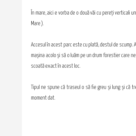
În mare, aici e vorba de o două văi cu pereţi verticali
Mare ).
Accesul în acest parc este cu plată, destul de scump. 
maşina acolo şi să o luăm pe un drum forestier care ne
scoată exact în acest loc.
Tipul ne spune că traseul o să fie greu şi lung şi că 
moment dat.