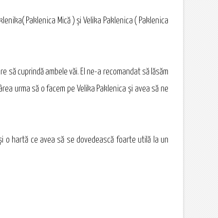
lenika( Paklenica Mică ) şi Velika Paklenica ( Paklenica
are să cuprindă ambele văi. El ne-a recomandat să lăsăm
rârea urma să o facem pe Velika Paklenica şi avea să ne
 şi o hartă ce avea să se dovedească foarte utilă la un