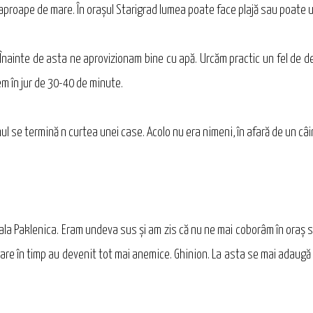
 aproape de mare. În oraşul Starigrad lumea poate face plajă sau poate 
 Înainte de asta ne aprovizionam bine cu apă. Urcăm practic un fel de d
em în jur de 30-40 de minute.
ul se termină n curtea unei case. Acolo nu era nimeni, în afară de un câi
a Paklenica. Eram undeva sus şi am zis că nu ne mai coborâm în oraş s
ci care în timp au devenit tot mai anemice. Ghinion. La asta se mai adaugă 