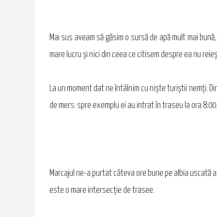
Mai sus aveam să găsim o sursă de apă mult mai bună, cu
mare lucru şi nici din ceea ce citisem despre ea nu reie
La un moment dat ne întâlnim cu nişte turiştii nemţi. Di
de mers: spre exemplu ei au intrat în traseu la ora 8:00
Marcajul ne-a purtat câteva ore bune pe albia uscată a 
este o mare intersecţie de trasee.