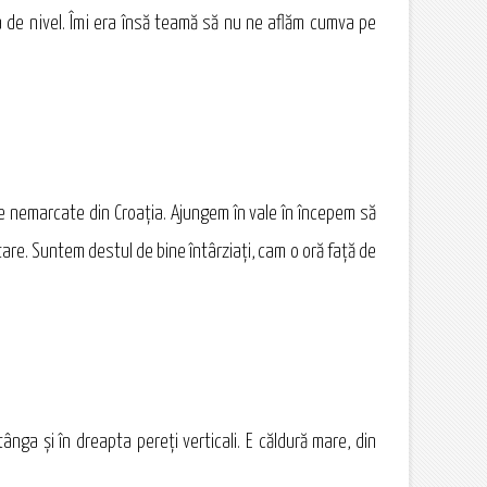
a de nivel. Îmi era însă teamă să nu ne aflăm cumva pe
le nemarcate din Croaţia. Ajungem în vale în începem să
tare. Suntem destul de bine întârziaţi, cam o oră faţă de
ânga şi în dreapta pereţi verticali. E căldură mare, din