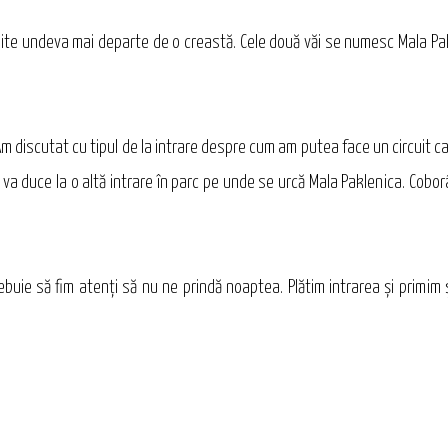
 unite undeva mai departe de o creastă. Cele două văi se numesc Mala Pak
Am discutat cu tipul de la intrare despre cum am putea face un circuit c
 va duce la o altă intrare în parc pe unde se urcă Mala Paklenica. Cobo
trebuie să fim atenţi să nu ne prindă noaptea. Plătim intrarea şi primim