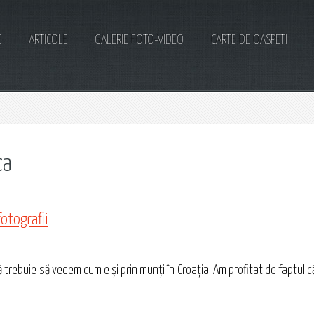
E
ARTICOLE
GALERIE FOTO-VIDEO
CARTE DE OASPETI
ca
fotografii
că trebuie să vedem cum e şi prin munţi în Croaţia. Am profitat de faptul