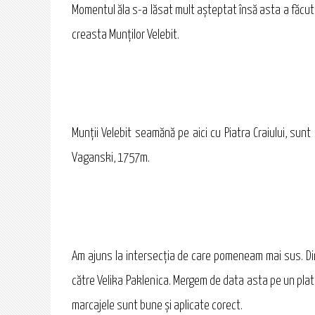
Momentul ăla s-a lăsat mult aşteptat însă asta a făcut
creasta Munţilor Velebit.
Munţii Velebit seamănă pe aici cu Piatra Craiului, sun
Vaganski, 1757m.
Am ajuns la intersecţia de care pomeneam mai sus. Din 
către Velika Paklenica. Mergem de data asta pe un plato
marcajele sunt bune şi aplicate corect.