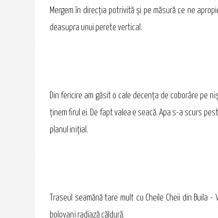
Mergem în direcţia potrivită şi pe măsură ce ne aprop
deasupra unui perete vertical.
Din fericire am găsit o cale decenţa de coborâre pe ni
ţinem firul ei. De fapt valea e seacă. Apa s-a scurs pes
planul iniţial.
Traseul seamănă tare mult cu Cheile Cheii din Buila - V
bolovani radiază căldură.