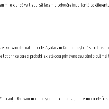
iem mi-e clar că va trebui să facem o coborâre importantă ca diferenţ
şte bolovani de toate felurile. Aşadar am făcut cunoştinţă şi cu trasee
te tot prin calcare şi probabil există doar primăvara sau când plouă mai 
înturarița. Bolovani mai mari şi mai mici aruncaţi pe te miri unde. În st