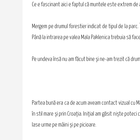
Ce e fascinant aici e faptul că muntele este extrem de
Mergem pe drumul forestier indicat de tipul de la parc.
Până la intrarea pe valea Mala Paklenica trebuia să fac
Pe undeva însă nu am făcut bine şi ne-am trezit că drum
Partea bună era ca de acum aveam contact vizual cu Mal
în stil mare şi prin Croaţia. Iniţial am găsit nişte pote
lase urme pe mâini şi pe picioare.