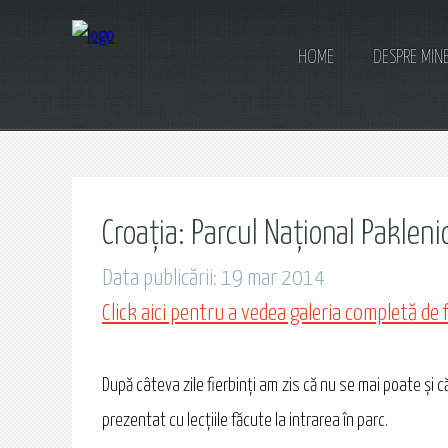
HOME
DESPRE MIN
Croația: Parcul Național Pakleni
Data publicării: 19 mar 2014
Click aici pentru a vedea galeria completă de 
După câteva zile fierbinţi am zis că nu se mai poate şi 
prezentat cu lecţiile făcute la intrarea în parc.