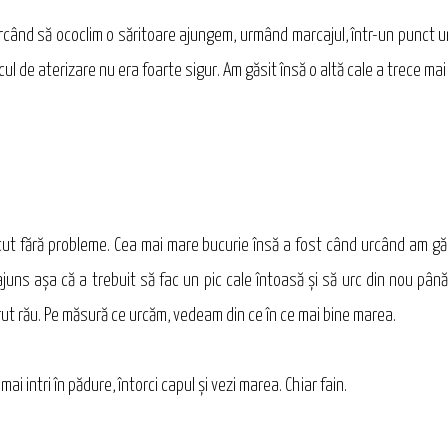
ercând să ococlim o săritoare ajungem, urmând marcajul, într-un punct u
ocul de aterizare nu era foarte sigur. Am găsit însă o altă cale a trece ma
ut fără probleme. Cea mai mare bucurie însă a fost când urcând am găsit
 ajuns aşa că a trebuit să fac un pic cale întoasă şi să urc din nou pân
t rău. Pe măsură ce urcăm, vedeam din ce în ce mai bine marea.
ai intri în pădure, întorci capul şi vezi marea. Chiar fain.