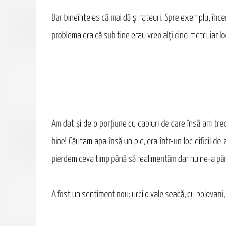
Dar bineînţeles că mai dă şi rateuri. Spre exemplu, înc
problema era că sub tine erau vreo alţi cinci metri, iar l
Am dat şi de o porţiune cu cabluri de care însă am trec
bine! Căutam apa însă un pic, era într-un loc dificil de
pierdem ceva timp până să realimentăm dar nu ne-a păru
A fost un sentiment nou: urci o vale seacă, cu bolovani, m