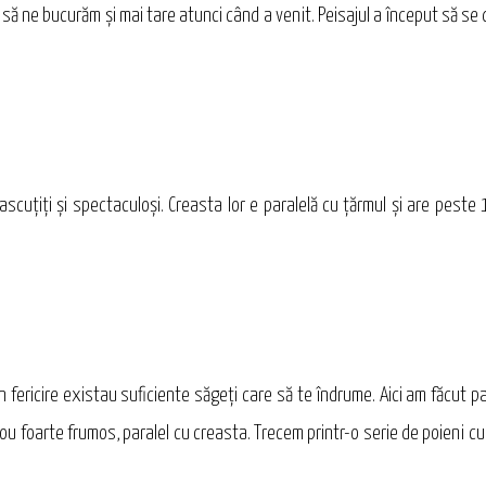
 să ne bucurăm şi mai tare atunci când a venit. Peisajul a început să se
t ascuţiţi şi spectaculoşi. Creasta lor e paralelă cu ţărmul şi are pest
fericire existau suficiente săgeţi care să te îndrume. Aici am făcut 
u foarte frumos, paralel cu creasta. Trecem printr-o serie de poieni cu 