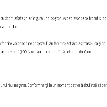
 debit, aflată chiar în gura unei peşteri. Acest izvor este trecut şi pe 
şea mare lucru.
n fericire vorbesc bine engleza. Ei au făcut exact acelaşi traseu ca şi no
, acum e ora 13:00. Şi mai au de coborât încă cel puţin două ore.
unui râu imaginar. Conform hărții la un moment dat va trebui însă să păr