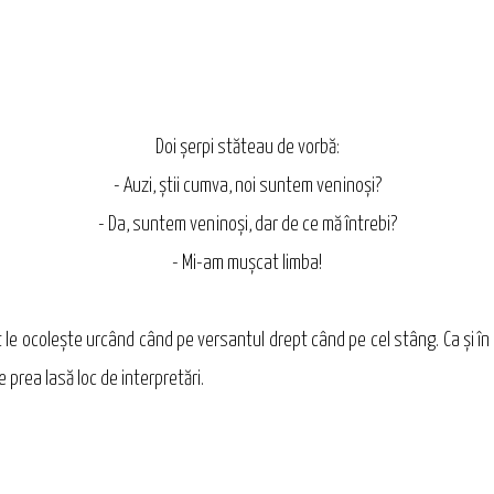
Doi şerpi stăteau de vorbă:
- Auzi, ştii cumva, noi suntem veninoşi?
- Da, suntem veninoşi, dar de ce mă întrebi?
- Mi-am muşcat limba!
 le ocoleşte urcând când pe versantul drept când pe cel stâng. Ca şi în
ne prea lasă loc de interpretări.