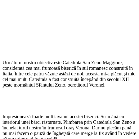
Următorul nostru obiectiv este Catedrala San Zeno Maggiore,
considerată cea mai frumoasă biserică în stil romanesc construită în
Italia. Între cele patru văzute astăzi de noi, aceasta mi-a plăcut şi mie
cel mai mult. Catedrala a fost construită începând din secolul XII
peste mormântul Sfântului Zeno, ocrotitorul Veronei.
Impresionează foarte mult tavanul acestei biserici. Seamănă cu
interiorul unei bărci răsturnate. Plimbarea prin Catedrala San Zeno a
încheiat turul nostru în frumosul oraş Verona. Dar nu plecăm până
nu mai facem o pauză de îngheţată care merge la fix având în vedere
că am prins o zi foarte caldă.