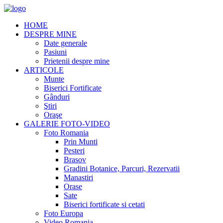
HOME
DESPRE MINE
Date generale
Pasiuni
Prietenii despre mine
ARTICOLE
Munte
Biserici Fortificate
Gânduri
Ştiri
Oraşe
GALERIE FOTO-VIDEO
Foto Romania
Prin Munti
Pesteri
Brasov
Gradini Botanice, Parcuri, Rezervatii
Manastiri
Orase
Sate
Biserici fortificate si cetati
Foto Europa
Video Romania