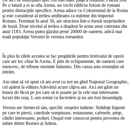
Pe o latură a ei se afla Arena, un vechi edificiu folosit de romani
pentru distracţiile specifice. Arena aduce cu Coloseumul de la Roma
şi este considerat al treilea amfiteatru ca mărime din Imperiul
Roman. Terminat în anul 30, are structura într-o formă surprinzător
de bună. Doar nivelul al treilea a dispărut în urma unui cutremur din
anul 1183. Arena putea găzdui peste 20000 de oameni, adică mai
toată populaţia Veronei în vremea romanilor.
În plus în zilele acestea se fac pregătirile pentru festivalul de operă
care are loc chiar în Arena. E plin de echipamente, de oameni care
muncesc, de tribune montate înăuntru. Din cauza asta renunţăm să
intrăm.
Am uitat să vă spun că am avut cu noi un ghid Naţional Geographic,
cel apărut la editura Adevărul acum câţiva ani. Aici am găsit un
traseu de făcut pe jos care să te poarte pe la cele mai interesante
locuri din oraş. L-am urmat cu încredere şi nu am fost dezamăgiţi.
Verona are farmecul său, specific oraşelor italiene. Străduţe înguste
pe care te pierzi, catedrale somptuase, restaurante, cafenele, pieţe,
clădiri interesante, poduri. Oraşul este cunoscut pentru povestea de
iubire dintre Romeo şi Julieta.