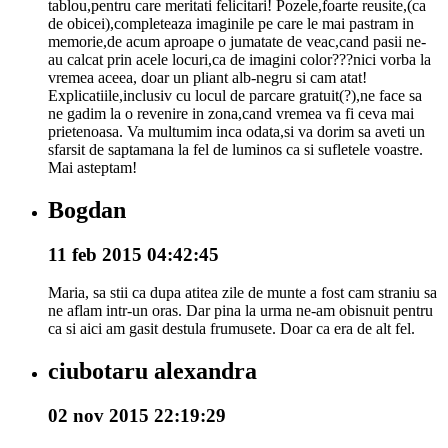
tablou,pentru care meritati felicitari! Pozele,foarte reusite,(ca
de obicei),completeaza imaginile pe care le mai pastram in
memorie,de acum aproape o jumatate de veac,cand pasii ne-
au calcat prin acele locuri,ca de imagini color???nici vorba la
vremea aceea, doar un pliant alb-negru si cam atat!
Explicatiile,inclusiv cu locul de parcare gratuit(?),ne face sa
ne gadim la o revenire in zona,cand vremea va fi ceva mai
prietenoasa. Va multumim inca odata,si va dorim sa aveti un
sfarsit de saptamana la fel de luminos ca si sufletele voastre.
Mai asteptam!
Bogdan
11 feb 2015 04:42:45
Maria, sa stii ca dupa atitea zile de munte a fost cam straniu sa
ne aflam intr-un oras. Dar pina la urma ne-am obisnuit pentru
ca si aici am gasit destula frumusete. Doar ca era de alt fel.
ciubotaru alexandra
02 nov 2015 22:19:29