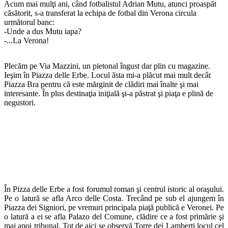
Acum mai mulţi ani, când fotbalistul Adrian Mutu, atunci proaspăt
căsătorit, s-a transferat la echipa de fotbal din Verona circula
următorul banc:
-Unde a dus Mutu iapa?
-...La Verona!
Plecăm pe Via Mazzini, un pietonal îngust dar plin cu magazine.
Ieşim în Piazza delle Erbe. Locul ăsta mi-a plăcut mai mult decât
Piazza Bra pentru că este mărginit de clădiri mai înalte şi mai
interesante. În plus destinaţia iniţială şi-a păstrat şi piaţa e plină de
negustori.
În Pizza delle Erbe a fost forumul roman şi centrul istoric al oraşului.
Pe o latură se afla Arco delle Costa. Trecând pe sub el ajungem în
Piazza dei Signiori, pe vremuri principala piaţă publică e Veronei. Pe
o latură a ei se afla Palazo del Comune, clădire ce a fost primărie şi
mai apoi tribunal. Tot de aici se observă Torre dei Lamberti locul cel