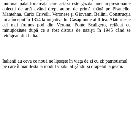
minunat palat-fortareață care astăzi este gazda unei impresionante
colecţii de artă având drept autori de primă mână pe Pisanello,
Mantehna, Carlo Crivelli, Veronese şi Giovanni Bellini. Construcţia
lui a început în 1354 la iniţiativa lui Casagrande al II-lea. Alături este
cel mai frumos pod din Verona, Ponte Scaligero, refăcut cu
minuţiozitate după ce a fost distrus de nazişti în 1945 când se
retrăgeau din Italia.
Italienii au ceva ce nouă ne lipseşte în viaţa de zi cu zi: patriotismul
pe care îl manifestă la modul vizibil afişându-şi drapelul la geam.