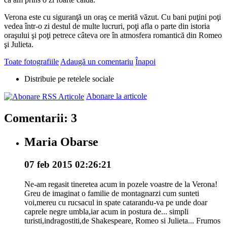
Verona este cu siguranţă un oraş ce merită văzut. Cu bani puţini poţi
vedea într-o zi destul de multe lucruri, poţi afla o parte din istoria
oraşului şi poţi petrece câteva ore în atmosfera romantică din Romeo
şi Julieta.
Toate fotografiile
Adaugă un comentariu
Înapoi
Distribuie pe retelele sociale
Abonare la articole
Comentarii: 3
Maria Obarse
07 feb 2015 02:26:21
Ne-am regasit tineretea acum in pozele voastre de la Verona!
Greu de imaginat o familie de montagnarzi cum sunteti
voi,mereu cu rucsacul in spate catarandu-va pe unde doar
caprele negre umbla,iar acum in postura de... simpli
turisti,indragostiti,de Shakespeare, Romeo si Julieta... Frumos