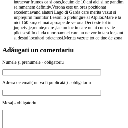
intraevar frumos ca si oras,locuim de 10 ani aici si ne gandim
sa ramanem definitiv.Verona este un oras pozitionat
excelent,avand alaturi Lago di Garda care merita vazut si
imprejurul muntilor Lessini o prelungire al Alpilor.Mare e la
nici 160 km,cel mai aproape de verona.Deci este tot in
jur,peisaje,munte,mare ,lac un loc in care nu ai cum sa te
plictisesti.In ciuda unor oamnei care nu ne vor in tara lor,sunt
si destui locuitori prietenosi.Merita vazute tot ce tine de zona
Adăugati un comentariu
Numele și prenumele - obligatoriu
Adresa de email( nu va fi publicată ) - obligatoriu
Mesaj - obligatoriu