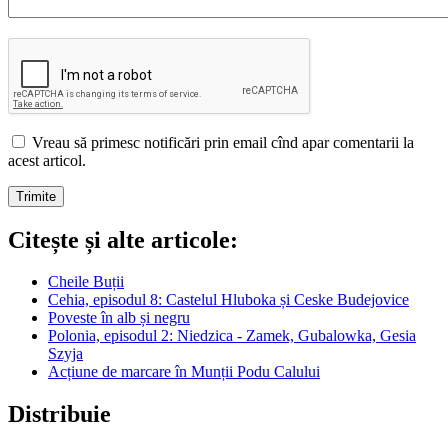
Vreau să primesc notificări prin email cînd apar comentarii la
acest articol.
Citește și alte articole:
Cheile Buții
Cehia, episodul 8: Castelul Hluboka și Ceske Budejovice
Poveste în alb și negru
Polonia, episodul 2: Niedzica - Zamek, Gubalowka, Gesia
Szyja
Acțiune de marcare în Munții Podu Calului
Distribuie