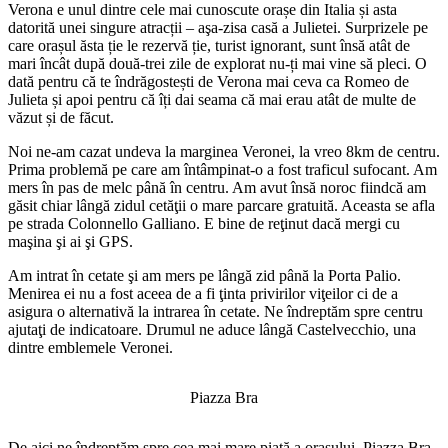
Verona e unul dintre cele mai cunoscute orașe din Italia și asta
datorită unei singure atracții – aşa-zisa casă a Julietei. Surprizele pe
care orașul ăsta ție le rezervă ție, turist ignorant, sunt însă atât de
mari încât după două-trei zile de explorat nu-ți mai vine să pleci. O
dată pentru că te îndrăgostești de Verona mai ceva ca Romeo de
Julieta și apoi pentru că îți dai seama că mai erau atât de multe de
văzut și de făcut.
Noi ne-am cazat undeva la marginea Veronei, la vreo 8km de centru.
Prima problemă pe care am întâmpinat-o a fost traficul sufocant. Am
mers în pas de melc până în centru. Am avut însă noroc fiindcă am
găsit chiar lângă zidul cetăţii o mare parcare gratuită. Aceasta se afla
pe strada Colonnello Galliano. E bine de reţinut dacă mergi cu
maşina şi ai şi GPS.
Am intrat în cetate şi am mers pe lângă zid până la Porta Palio.
Menirea ei nu a fost aceea de a fi ţinta privirilor viţeilor ci de a
asigura o alternativă la intrarea în cetate. Ne îndreptăm spre centru
ajutaţi de indicatoare. Drumul ne aduce lângă Castelvecchio, una
dintre emblemele Veronei.
Piazza Bra
De aici ne îndreptăm spre cea mai mare piaţă a oraşului, Piazza Bra.