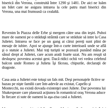
biserică din Verona, construită între 1290 şi 1481. De aici ne luăm
un bilet care ne asigura intrarea la cele patru mari biserici din
Verona, una mai frumoasă ca cealaltă.
Revenim în Piazza delle Erbe şi mergem către una din ieşiri. Puhoi
mare de oameni pe o străduţă strâmtă care se străduie să intre la Casa
Julietei. Intrarea se face pe un gang ai cărui pereţi sunt plini de
mesaje de iubire. Apoi se ajunge într-o curte interioară unde se află
şi o statuie a Julietei. Mai toţi turiştii se pozează punând mâna pe
sânul drept al Julietei, care acum arată foarte uzat. Nu am reuşit să
desluşesc povestea acestui gest. Dacă ridici ochii vei vedea celebrul
balcon unde Romeo şi Julieta îşi făceau, chipurile, declaraţii de
dragoste.
Casa asta a Julietei este totuşi un fals mit. Deşi personajele fictive se
bazau pe nişte familii care într-adevăr au existat, Capello şi
Montecchi, nu există dovada existenţei unei Juliete. Dar povestea lui
Shakespeare care plasează acţiunea în romanticul oraş Verona aduce
în fiecare zi sute de oameni la aşa-zisa casă a Julietei.