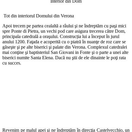
Interior din Dom
Tot din interiorul Domului din Verona
Apoi trecem pe partea cealaltă a râului şi ne îndreptăm cu paşi mici
spre Ponte di Pietra, un vechi pod care asigura trecerea către Dom,
principala catedrală a oraşului. Construcția lui a început în jurul
anului 1200. Faţada e acoperită cu o piatră în nuanţe de roz care se
găseşte şi pe alte biserici şi palate din Verona. Complexul catedralei
mai conţine şi baptisteriul San Giovani in Fonte şi o parte a unei alte
biserici numite Santa Elena. Dacă nu ştii de ele dinainte le poţi rata
cu succes.
Revenim pe malul apei şi ne îndreptăm în direcţia Castelvecchio, un