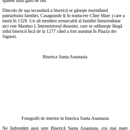
spatele unui gard de fier.
Dincolo de uşa secundară a bisericii se găseşte mormântul
patriarhului familiei, Casagrande I( în traducere Cîine Mare ) care a
murit în 1329. Un alt membru remarcabil al familiei înmormântat
aici este Mastino I, întemeietorul dinastiei, care se odihneşte lângă
zidul bisericii încă de la 1277 când a fost asasinat în Piazza dei
Signori.
Biserica Santa Anastasia
Fotografii de interior in biserica Santa Anastasia
Ne îndreptăm apoi spre Biserică Santa Anastasia, cea mai mare