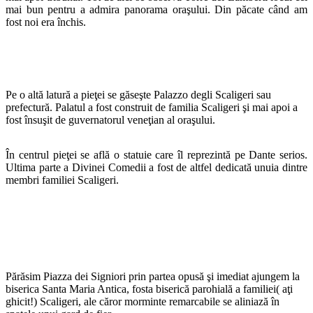
mai bun pentru a admira panorama oraşului. Din păcate când am
fost noi era închis.
Pe o altă latură a pieţei se găseşte Palazzo degli Scaligeri sau
prefectură. Palatul a fost construit de familia Scaligeri şi mai apoi a
fost însuşit de guvernatorul veneţian al oraşului.
În centrul pieţei se află o statuie care îl reprezintă pe Dante serios.
Ultima parte a Divinei Comedii a fost de altfel dedicată unuia dintre
membri familiei Scaligeri.
Părăsim Piazza dei Signiori prin partea opusă şi imediat ajungem la
biserica Santa Maria Antica, fosta biserică parohială a familiei( aţi
ghicit!) Scaligeri, ale căror morminte remarcabile se aliniază în