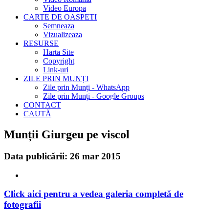
Video Europa
CARTE DE OASPETI
Semneaza
Vizualizeaza
RESURSE
Harta Site
Copyright
Link-uri
ZILE PRIN MUNȚI
Zile prin Munți - WhatsApp
Zile prin Munți - Google Groups
CONTACT
CAUTĂ
Munții Giurgeu pe viscol
Data publicării: 26 mar 2015
Click aici pentru a vedea galeria completă de
fotografii