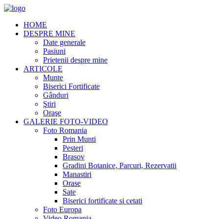
HOME
DESPRE MINE
Date generale
Pasiuni
Prietenii despre mine
ARTICOLE
Munte
Biserici Fortificate
Gânduri
Ştiri
Oraşe
GALERIE FOTO-VIDEO
Foto Romania
Prin Munti
Pesteri
Brasov
Gradini Botanice, Parcuri, Rezervatii
Manastiri
Orase
Sate
Biserici fortificate si cetati
Foto Europa
Video Romania