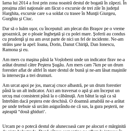
Iarna lui 2014 a fost prin zona noastră destul de bogată în zăpezi. În
preajma zilei naţionale am făcut o excursie de trei zile în judeţul
Harghita, excursie care s-a soldat cu trasee în Munţii Giurgeu,
Gurghiu şi Ciuc.
Dar să o luăm uşor, cu începutul: am plecat din Braşov pe o vreme
groaznică, pe o ploaie îngheţată şi cu polei mare. Şoferii au condus
cu prudenţă şi nu am avut parte de nici un fel de incidente. Ne-am
strâns şase la apel: Ioana, Dorin, Danut Chiriţă, Dan Ionescu,
Ramona şi eu.
Am mers cu maşina până la Voșlobeni unde un indicator firav ne-a
arătat drumul către Peştera Şugău. Am mers cam 7km pe un drum
forestier aflat de altfel în stare destul de bună şi ne-am lăsat maşinile
la intersecţia a trei drumuri.
Am urcat apoi pe jos, marcaj cruce albastră, pe un drum forestier
până la un alt indicator. Aici am traversat o apă şi am început un
urcuş mai consistent până la o căbănuţă. Am bătut la uşă ca să
întrebăm dacă peştera este deschisă. O doamnă amabilă ne-a arătat
pe unde trebuie să urcăm asigurându-ne că sus, la gura peşterii, ne
aşteaptă “două ghiduri‘.
Urcam pe o potecă destul de alunecoasă care pe alocuri e mărginită