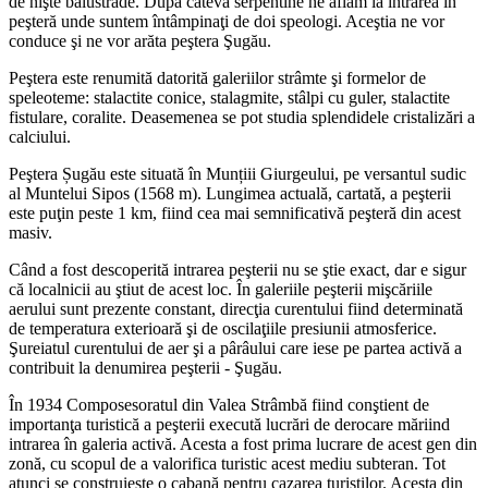
de nişte balustrade. După câteva serpentine ne aflam la intrarea în
peşteră unde suntem întâmpinaţi de doi speologi. Aceştia ne vor
conduce şi ne vor arăta peştera Şugău.
Peştera este renumită datorită galeriilor strâmte şi formelor de
speleoteme: stalactite conice, stalagmite, stâlpi cu guler, stalactite
fistulare, coralite. Deasemenea se pot studia splendidele cristalizări a
calciului.
Peştera Șugău este situată în Munțiii Giurgeului, pe versantul sudic
al Muntelui Sipos (1568 m). Lungimea actuală, cartată, a peşterii
este puţin peste 1 km, fiind cea mai semnificativă peşteră din acest
masiv.
Când a fost descoperită intrarea peşterii nu se ştie exact, dar e sigur
că localnicii au ştiut de acest loc. În galeriile peşterii mişcăriile
aerului sunt prezente constant, direcţia curentului fiind determinată
de temperatura exterioară şi de oscilaţiile presiunii atmosferice.
Şureiatul curentului de aer şi a pârâului care iese pe partea activă a
contribuit la denumirea peşterii - Şugău.
În 1934 Composesoratul din Valea Strâmbă fiind conştient de
importanţa turistică a peşterii execută lucrări de derocare măriind
intrarea în galeria activă. Acesta a fost prima lucrare de acest gen din
zonă, cu scopul de a valorifica turistic acest mediu subteran. Tot
atunci se construieşte o cabană pentru cazarea turiştilor. Acesta din