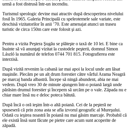
urmă a fost distrusă într-un incendiu.
Turismul speologic devine mai atractiv după descoperirea nivelului
fosil în 1965. Galeria Principală cu speleotemele sale variate, este
deschisă vizitatorilor în anii ’70. Este amenajat atunci un traseu
turistic de circa 150m care este folosit şi azi.
Pentru a vizita Peştera Şugău se plăteşte o taxă de 10 lei. E bine ca
înainte să vă anunţaţi vizitat la custodele peşterii, domnul Simon
László la numărul de telefon 0744 701 815. Fotografierea este
interzisă.
După vizită revenim la cabană iar mai apoi la locul unde am lăsat
maşinile. Plecăm pe un alt drum forestier către vârful Arama Neagră
pe marcaj banda albastră. Începe să ningă abundent, abia ne mai
vedem. După vreo 30 de minute ajungem într-o poiană largă unde
părăsim drumul forestier şi începem să urcăm pe o vale. Zăpada nu e
chiar mare însă nu e deloc poteca bătută.
După încă o oră ieşim într-o altă poiană. Cei de la peşteră ne
spuseseră că prin zona asta se afla izvorul geografic al Mureşului.
Odată cu ieşirea noastră în poiană nu mai găsim marcaje. Probabil că
ele există însă sunt făcute pe pietre care acum sunt acoperite de
zăpadă.