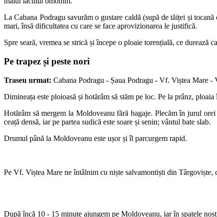
malul lacului omonim.
La Cabana Podragu savurăm o gustare caldă (supă de tăiței și tocană de
mari, însă dificultatea cu care se face aprovizionarea le justifică.
Spre seară, vremea se strică și începe o ploaie torențială, ce durează
Pe trapez și peste nori
Traseu urmat:
Cabana Podragu - Șaua Podragu - Vf. Viștea Mare -
Dimineața este ploioasă și hotărâm să stăm pe loc. Pe la prânz, ploaia
Hotărâm să mergem la Moldoveanu fără bagaje. Plecăm în jurul orei 13
ceață densă, iar pe partea sudică este soare și senin; vântul bate slab.
Drumul până la Moldoveanu este ușor și îl parcurgem rapid.
Pe Vf. Viștea Mare ne întâlnim cu niște salvamontiști din Târgoviște, c
După încă 10 - 15 minute ajungem pe Moldoveanu, iar în spatele nostru