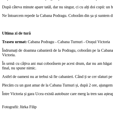
După câteva minute apare tatăl, dar nu singur, ci cu alți doi copii: un
Ne întoarcem repede la Cabana Podragu. Coborâm din șa și suntem din
Ultima zi de tură
Traseu urmat:
Cabana Podragu - Cabana Turnuri - Orașul Victoria
Îndrumați de doamna cabanieră de la Podragu, coborâm pe la Cabana T
Victoria.
În urmă cu câțiva ani mai coborâsem pe acest drum, dar nu am băgat de 
final, nu spune nimic.
Astfel de oameni nu ar trebui să fie cabanieri. Când ți se cer sfaturi pe 
Plecăm cu un gust amar de la Cabana Turnuri și, după 2 ore, ajungem 
Între Victoria și gara Ucea există autobuze care merg la tren sau așteap
Fotografii: Jiirka Filip