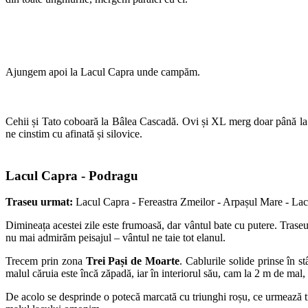
Ajungem apoi la Lacul Capra unde campăm.
Cehii și Tato coboară la Bâlea Cascadă. Ovi și XL merg doar până la B
ne cinstim cu afinată și silovice.
Lacul Capra - Podragu
Traseu urmat:
Lacul Capra - Fereastra Zmeilor - Arpașul Mare - La
Dimineața acestei zile este frumoasă, dar vântul bate cu putere. Trase
nu mai admirăm peisajul – vântul ne taie tot elanul.
Trecem prin zona
Trei Pași de Moarte
. Cablurile solide prinse în
malul căruia este încă zăpadă, iar în interiorul său, cam la 2 m de 
De acolo se desprinde o potecă marcată cu triunghi roșu, ce urmează t