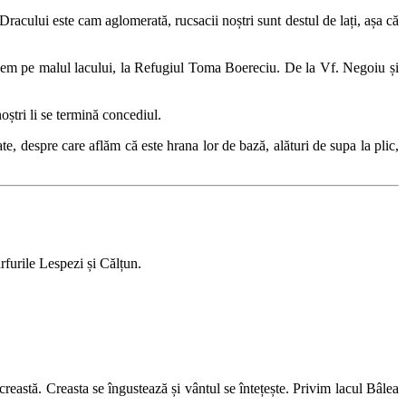
racului este cam aglomerată, rucsacii noștri sunt destul de lați, așa că
gem pe malul lacului, la Refugiul Toma Boereciu. De la Vf. Negoiu și
ștri li se termină concediul.
e, despre care aflăm că este hrana lor de bază, alături de supa la plic,
rfurile Lespezi și Călțun.
reastă. Creasta se îngustează și vântul se întețește. Privim lacul Bâlea