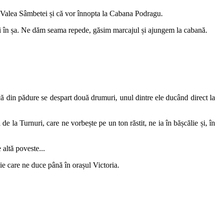
na Valea Sâmbetei și că vor înnopta la Cabana Podragu.
i în șa. Ne dăm seama repede, găsim marcajul și ajungem la cabană.
din pădure se despart două drumuri, unul dintre ele ducând direct la
la Turnuri, care ne vorbește pe un ton răstit, ne ia în bășcălie și, în
 altă poveste...
 care ne duce până în orașul Victoria.