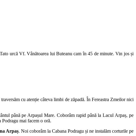
i Tato urcă Vf. Vânătoarea lui Buteanu cam în 45 de minute. Vin jos și
 traversăm cu atenție câteva limbi de zăpadă. În Fereastra Zmeilor nici
u vântul până pe Arpașul Mare. Coborâm rapid până la Lacul Arpaș, pe
ua Podragu mai facem o oră.
ana Arpaș
. Noi coborâm la Cabana Podragu și ne instalăm corturile pe