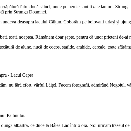
crăpătură între două stânci, unde pe perete sunt fixate lanțuri. Strunga D
astă prin Strunga Doamnei.
gem undeva deasupra lacului Călțun. Coborâm pe bolovani uriași și ajun
 bată toată noaptea. Rămânem doar șapte, pentru că unor prieteni de-ai no
ecătură de alune, nucă de cocos, stafide, arahide, cereale, toate sfărâmat
apra - Lacul Capra
ăm, nu fără efort, vârful Lăițel. Facem fotografii, admirând Negoiul, vâ
ul Paltinului.
 dungă albastră, ce duce la Bâlea Lac într-o oră. Noi urmăm traseul de c