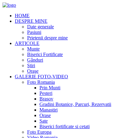
HOME
DESPRE MINE
Date generale
Pasiuni
Prietenii despre mine
ARTICOLE
Munte
Biserici Fortificate
Gânduri
Ştiri
Oraşe
GALERIE FOTO-VIDEO
Foto Romania
Prin Munti
Pesteri
Brasov
Gradini Botanice, Parcuri, Rezervatii
Manastiri
Orase
Sate
Biserici fortificate si cetati
Foto Europa
Video Romania