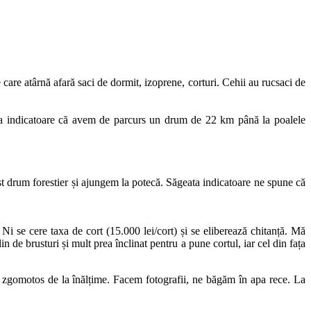
are atârnă afară saci de dormit, izoprene, corturi. Cehii au rucsaci de
ta indicatoare că avem de parcurs un drum de 22 km până la poalele
t drum forestier și ajungem la potecă. Săgeata indicatoare ne spune că
 se cere taxa de cort (15.000 lei/cort) și se eliberează chitanță. Mă
n de brusturi și mult prea înclinat pentru a pune cortul, iar cel din fața
zgomotos de la înălțime. Facem fotografii, ne băgăm în apa rece. La