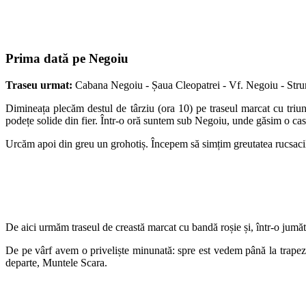
Prima dată pe Negoiu
Traseu urmat:
Cabana Negoiu - Șaua Cleopatrei - Vf. Negoiu - Str
Dimineața plecăm destul de târziu (ora 10) pe traseul marcat cu triu
podețe solide din fier. Într-o oră suntem sub Negoiu, unde găsim o ca
Urcăm apoi din greu un grohotiș. Începem să simțim greutatea rucsacilor
De aici urmăm traseul de creastă marcat cu bandă roșie și, într-o jum
De pe vârf avem o priveliște minunată: spre est vedem până la trapezu
departe, Muntele Scara.