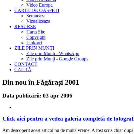
Video Europa
CARTE DE OASPETI
Semneaza
Vizualizeaza
RESURSE
Harta Site
Copyright
Link-uri
ZILE PRIN MUNȚI
Zile prin Munți - WhatsApp
Zile prin Munți - Google Groups
CONTACT
CAUTĂ
Din nou în Făgărași 2001
Data publicării: 03 apr 2006
Click aici pentru a vedea galeria completă de fotografi
Am descoperit acest articol nu de multă vreme. A fost scris chiar după a