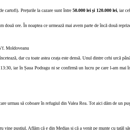
 cartofi). Prețurile la cazare sunt între
50.000 lei și 120.000 lei
, iar c
 cam două ore. În noaptea ce urmează mai avem parte de încă două repriz
 Vf. Moldoveanu
 încetează, dar cu toate astea ceața este densă. Unul dintre cehi urcă pâ
:30, iar în Șaua Podragu ni se confirmă un lucru pe care l-am mai întâ
are urmau să coboare în refugiul din Valea Rea. Tot aici dăm de un puști
 vine puștiul. Aflăm că e din Mediaș și că a venit pe munte cu tatăl să