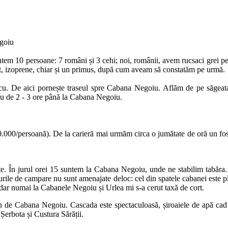
goiu
m 10 persoane: 7 români și 3 cehi; noi, românii, avem rucsaci grei pe c
rmit, izoprene, chiar și un primus, după cum aveam să constatăm pe urmă.
cu. De aici pornește traseul spre Cabana Negoiu. Aflăm de pe săgea
eu de 2 - 3 ore până la Cabana Negoiu.
10.000/persoană). De la carieră mai urmăm circa o jumătate de oră un fos
 În jurul orei 15 suntem la Cabana Negoiu, unde ne stabilim tabăra. Ni
urile de campare nu sunt amenajate deloc: cel din spatele cabanei este pli
 dar numai la Cabanele Negoiu și Urlea mi s-a cerut taxă de cort.
 de Cabana Negoiu. Cascada este spectaculoasă, șiroaiele de apă cad 
Șerbota și Custura Sărății.