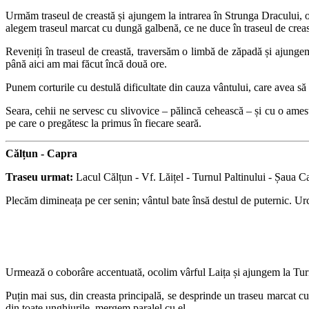
Urmăm traseul de creastă și ajungem la intrarea în Strunga Dracului, o 
alegem traseul marcat cu dungă galbenă, ce ne duce în traseul de cre
Reveniți în traseul de creastă, traversăm o limbă de zăpadă și ajun
până aici am mai făcut încă două ore.
Punem corturile cu destulă dificultate din cauza vântului, care avea să
Seara, cehii ne servesc cu slivovice – pălincă cehească – și cu o amest
pe care o pregătesc la primus în fiecare seară.
Călțun - Capra
Traseu urmat:
Lacul Călțun - Vf. Lăițel - Turnul Paltinului - Șaua C
Plecăm dimineața pe cer senin; vântul bate însă destul de puternic. Urc
Urmează o coborâre accentuată, ocolim vârful Laița și ajungem la Turn
Puțin mai sus, din creasta principală, se desprinde un traseu marcat cu
din toate unghiurile, mergem paralel cu el.