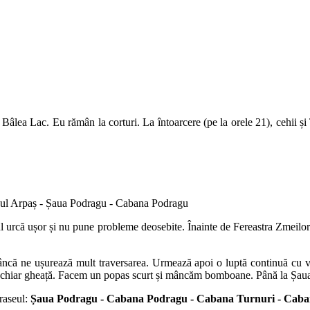
âlea Lac. Eu rămân la corturi. La întoarcere (pe la orele 21), cehii ș
cul Arpaș - Șaua Podragu - Cabana Podragu
ul urcă ușor și nu pune probleme deosebite. Înainte de Fereastra Zmeilor
 stâncă ne ușurează mult traversarea. Urmează apoi o luptă continuă c
mal, chiar gheață. Facem un popas scurt și mâncăm bomboane. Până la Șa
raseul:
Șaua Podragu - Cabana Podragu - Cabana Turnuri - Cab