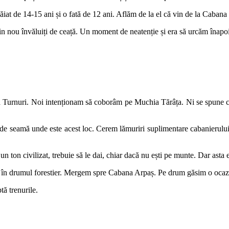
 băiat de 14-15 ani și o fată de 12 ani. Aflăm de la el că vin de la Caba
 nou învăluiți de ceață. Un moment de neatenție și era să urcăm înapo
urnuri. Noi intenționam să coborâm pe Muchia Tărâța. Ni se spune că 
seamă unde este acest loc. Cerem lămuriri suplimentare cabanierului de 
un ton civilizat, trebuie să le dai, chiar dacă nu ești pe munte. Dar asta e
în drumul forestier. Mergem spre Cabana Arpaș. Pe drum găsim o ocazie
tă trenurile.