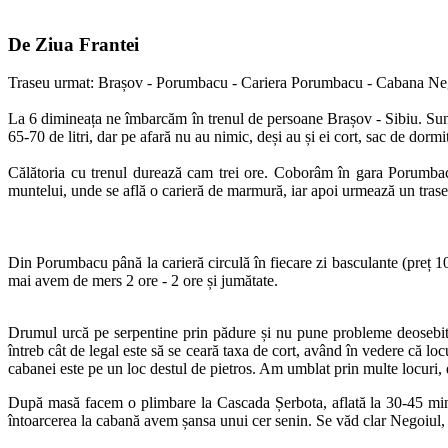
De Ziua Frantei
Traseu urmat: Brașov - Porumbacu - Cariera Porumbacu - Cabana Ne
La 6 dimineața ne îmbarcăm în trenul de persoane Brașov - Sibiu. Sunte
65-70 de litri, dar pe afară nu au nimic, deși au și ei cort, sac de do
Călătoria cu trenul durează cam trei ore. Coborâm în gara Porumba
muntelui, unde se află o carieră de marmură, iar apoi urmează un tras
Din Porumbacu până la carieră circulă în fiecare zi basculante (preț 
mai avem de mers 2 ore - 2 ore și jumătate.
Drumul urcă pe serpentine prin pădure și nu pune probleme deosebite.
întreb cât de legal este să se ceară taxa de cort, având în vedere că loc
cabanei este pe un loc destul de pietros. Am umblat prin multe locuri,
După masă facem o plimbare la Cascada Șerbota, aflată la 30-45 min
întoarcerea la cabană avem șansa unui cer senin. Se văd clar Negoiul, 