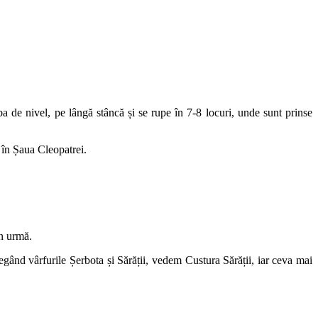
 de nivel, pe lângă stâncă și se rupe în 7-8 locuri, unde sunt prinse
 în Șaua Cleopatrei.
în urmă.
gând vârfurile Șerbota și Sărății, vedem Custura Sărății, iar ceva mai