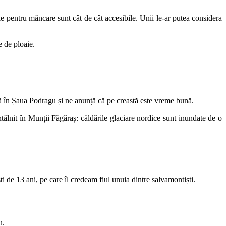
ele pentru mâncare sunt cât de cât accesibile. Unii le-ar putea considera
e de ploaie.
nă în Șaua Podragu și ne anunță că pe creastă este vreme bună.
lnit în Munții Făgăraș: căldările glaciare nordice sunt inundate de o
 de 13 ani, pe care îl credeam fiul unuia dintre salvamontiști.
u.