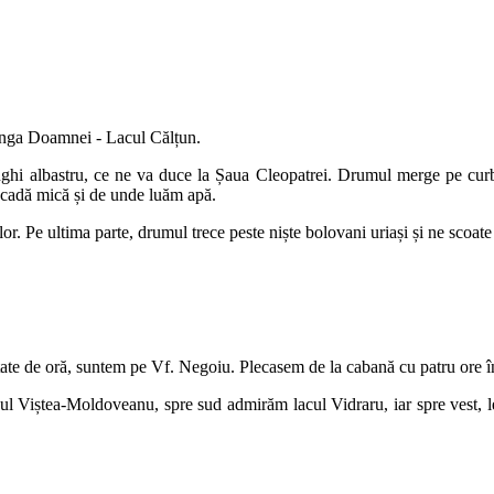
unga Doamnei - Lacul Călțun.
nghi albastru, ce ne va duce la Șaua Cleopatrei. Drumul merge pe curba
scadă mică și de unde luăm apă.
. Pe ultima parte, drumul trece peste niște bolovani uriași și ne scoate
ătate de oră, suntem pe Vf. Negoiu. Plecasem de la cabană cu patru ore 
l Viștea-Moldoveanu, spre sud admirăm lacul Vidraru, iar spre vest, le