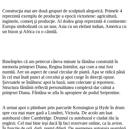
Construcţia mai are două grupuri de sculptură alegorică. Primele 4
reprezintă exemplu de producţie a epocii victoriene: agricultură,
inginerie, comerţ şi producţie. Al doilea grup reprezintă 4 continente:
Europa simbolizată cu un taur, Asia cu un elefant indian, America cu
un bizon şi Africa cu o cămilă.
Bineînţeles că am petrecut câteva minute la fântâna construită în
memoria prinţesei Diana, Regina Inimilor, aşa cum a mai fost
numită. Are un aspect de canal circular de piatră. Apa se ridică până
în cel mai înalt punct al cercului şi apoi curge în direcţii opuse.
Şuvoaiele se întâlnesc apoi la bază, sunt colectate şi repornesc.
Structura fântânii reflectă personalitatea complexă dar calmă a
prinţesei Diana. Fântâna se afla în apropiere de podul Serpentine.
A urmat apoi o plimbare prin parcurile Kensington şi Hyde în drum
spre cea mai mare gară a Londrei, Victoria. De acolo am luat
autobuzul către Cambridge. Drumul cu autobuzul e ciudat rău la
englezi. Cel mai bine ieşi dacă îţi faci rezervare online, ca la avion.
În funcţie de oră, dată, preţul diferă. De asemenea autogara seamănă