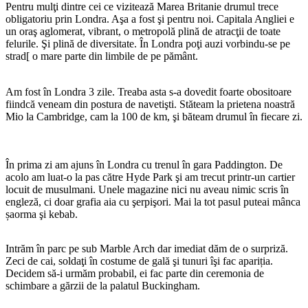
Pentru mulţi dintre cei ce vizitează Marea Britanie drumul trece
obligatoriu prin Londra. Aşa a fost şi pentru noi. Capitala Angliei e
un oraş aglomerat, vibrant, o metropolă plină de atracţii de toate
felurile. Şi plină de diversitate. În Londra poţi auzi vorbindu-se pe
strad[ o mare parte din limbile de pe pământ.
Am fost în Londra 3 zile. Treaba asta s-a dovedit foarte obositoare
fiindcă veneam din postura de navetişti. Stăteam la prietena noastră
Mio la Cambridge, cam la 100 de km, şi băteam drumul în fiecare zi.
În prima zi am ajuns în Londra cu trenul în gara Paddington. De
acolo am luat-o la pas către Hyde Park şi am trecut printr-un cartier
locuit de musulmani. Unele magazine nici nu aveau nimic scris în
engleză, ci doar grafia aia cu şerpişori. Mai la tot pasul puteai mânca
șaorma şi kebab.
Intrăm în parc pe sub Marble Arch dar imediat dăm de o surpriză.
Zeci de cai, soldaţi în costume de gală şi tunuri îşi fac apariția.
Decidem să-i urmăm probabil, ei fac parte din ceremonia de
schimbare a gărzii de la palatul Buckingham.