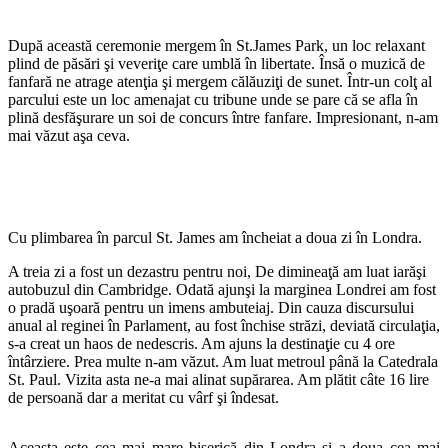
După această ceremonie mergem în St.James Park, un loc relaxant
plind de păsări şi veveriţe care umblă în libertate. Însă o muzică de
fanfară ne atrage atenţia şi mergem călăuziţi de sunet. Într-un colţ al
parcului este un loc amenajat cu tribune unde se pare că se afla în
plină desfăşurare un soi de concurs între fanfare. Impresionant, n-am
mai văzut aşa ceva.
Cu plimbarea în parcul St. James am încheiat a doua zi în Londra.
A treia zi a fost un dezastru pentru noi, De dimineaţă am luat iarăşi
autobuzul din Cambridge. Odată ajunşi la marginea Londrei am fost
o pradă uşoară pentru un imens ambuteiaj. Din cauza discursului
anual al reginei în Parlament, au fost închise străzi, deviată circulaţia,
s-a creat un haos de nedescris. Am ajuns la destinaţie cu 4 ore
întârziere. Prea multe n-am văzut. Am luat metroul până la Catedrala
St. Paul. Vizita asta ne-a mai alinat supărarea. Am plătit câte 16 lire
de persoană dar a meritat cu vârf şi îndesat.
Aceasta este cea mai mare biserică din Londra și a doua cea mai