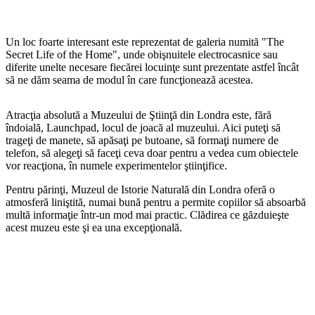
Un loc foarte interesant este reprezentat de galeria numită "The
Secret Life of the Home", unde obişnuitele electrocasnice sau
diferite unelte necesare fiecărei locuinţe sunt prezentate astfel încât
să ne dăm seama de modul în care funcţionează acestea.
Atracţia absolută a Muzeului de Ştiinţă din Londra este, fără
îndoială, Launchpad, locul de joacă al muzeului. Aici puteţi să
trageţi de manete, să apăsaţi pe butoane, să formaţi numere de
telefon, să alegeţi să faceţi ceva doar pentru a vedea cum obiectele
vor reacţiona, în numele experimentelor ştiinţifice.
Pentru părinţi, Muzeul de Istorie Naturală din Londra oferă o
atmosferă liniştită, numai bună pentru a permite copiilor să absoarbă
multă informaţie într-un mod mai practic. Clădirea ce găzduieşte
acest muzeu este şi ea una excepţională.