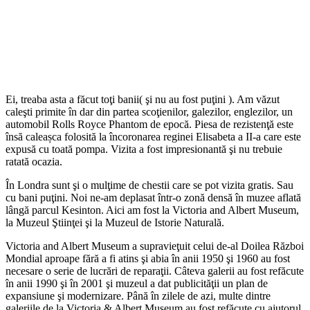
Ei, treaba asta a făcut toţi banii( şi nu au fost puţini ). Am văzut
caleşti primite în dar din partea scoţienilor, galezilor, englezilor, un
automobil Rolls Royce Phantom de epocă. Piesa de rezistenţă este
însă caleașca folosită la încoronarea reginei Elisabeta a II-a care este
expusă cu toată pompa. Vizita a fost impresionantă şi nu trebuie
ratată ocazia.
În Londra sunt şi o mulţime de chestii care se pot vizita gratis. Sau
cu bani puţini. Noi ne-am deplasat într-o zonă densă în muzee aflată
lângă parcul Kesinton. Aici am fost la Victoria and Albert Museum,
la Muzeul Ştiinţei şi la Muzeul de Istorie Naturală.
Victoria and Albert Museum a supravieţuit celui de-al Doilea Război
Mondial aproape fără a fi atins şi abia în anii 1950 şi 1960 au fost
necesare o serie de lucrări de reparaţii. Câteva galerii au fost refăcute
în anii 1990 şi în 2001 şi muzeul a dat publicităţii un plan de
expansiune şi modernizare. Până în zilele de azi, multe dintre
galeriile de la Victoria & Albert Museum au fost refăcute cu ajutorul