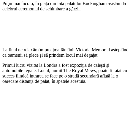
Puţin mai încolo, în piaţa din faţa palatului Buckingham asistăm la
celebrul ceremonial de schimbare a gărzii.
La final ne relaxăm în preajma fântânii Victoria Memorial aşteptând
ca oamenii să plece şi să prindem locul mai degajat.
Primul lucru vizitat la Londra a fost expoziţia de caleşti şi
automobile regale. Locul, numit The Royal Mews, poate fi ratat cu
succes fiindcă intrarea se face pe o stradă secundară aflată la o
oarecare distanţă de palat, în spatele acestuia.