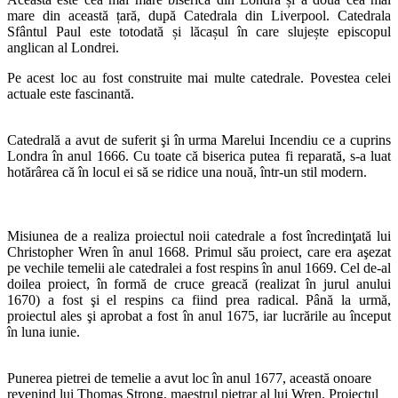
mare din această țară, după Catedrala din Liverpool. Catedrala
Sfântul Paul este totodată și lăcașul în care slujește episcopul
anglican al Londrei.
Pe acest loc au fost construite mai multe catedrale. Povestea celei
actuale este fascinantă.
Catedrală a avut de suferit şi în urma Marelui Incendiu ce a cuprins
Londra în anul 1666. Cu toate că biserica putea fi reparată, s-a luat
hotărârea că în locul ei să se ridice una nouă, într-un stil modern.
Misiunea de a realiza proiectul noii catedrale a fost încredinţată lui
Christopher Wren în anul 1668. Primul său proiect, care era aşezat
pe vechile temelii ale catedralei a fost respins în anul 1669. Cel de-al
doilea proiect, în formă de cruce greacă (realizat în jurul anului
1670) a fost şi el respins ca fiind prea radical. Până la urmă,
proiectul ales şi aprobat a fost în anul 1675, iar lucrările au început
în luna iunie.
Punerea pietrei de temelie a avut loc în anul 1677, această onoare
revenind lui Thomas Strong, maestrul pietrar al lui Wren. Proiectul