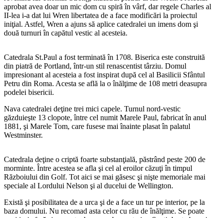
aprobat avea doar un mic dom cu spiră în vârf, dar regele Charles al
II-lea i-a dat lui Wren libertatea de a face modificări la proiectul
iniţial. Astfel, Wren a ajuns să aplice catedralei un imens dom şi
două turnuri în capătul vestic al acesteia.
Catedrala St.Paul a fost terminată în 1708. Biserica este construită
din piatră de Portland, într-un stil renascentist târziu. Domul
impresionant al acesteia a fost inspirat după cel al Basilicii Sfântul
Petru din Roma. Acesta se află la o înălţime de 108 metri deasupra
podelei bisericii.
Nava catedralei deţine trei mici capele. Turnul nord-vestic
găzduieşte 13 clopote, între cel numit Marele Paul, fabricat în anul
1881, şi Marele Tom, care fusese mai înainte plasat în palatul
Westminster.
Catedrala deţine o criptă foarte substanţială, păstrând peste 200 de
morminte. Între acestea se afla şi cel al eroilor căzuţi în timpul
Războiului din Golf. Tot aici se mai găsesc şi nişte memoriale mai
speciale al Lordului Nelson şi al ducelui de Wellington.
Există şi posibilitatea de a urca şi de a face un tur pe interior, pe la
baza domului. Nu recomad asta celor cu rău de înălţime. Se poate