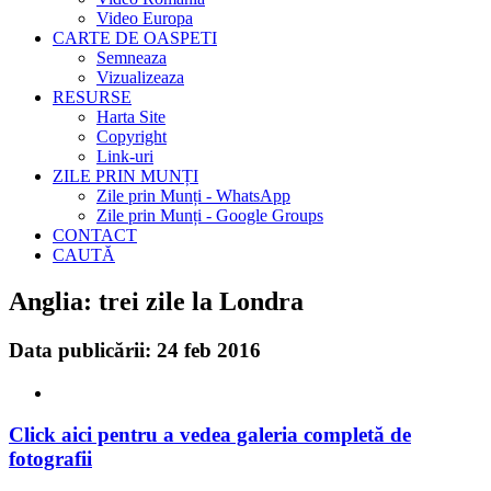
Video Europa
CARTE DE OASPETI
Semneaza
Vizualizeaza
RESURSE
Harta Site
Copyright
Link-uri
ZILE PRIN MUNȚI
Zile prin Munți - WhatsApp
Zile prin Munți - Google Groups
CONTACT
CAUTĂ
Anglia: trei zile la Londra
Data publicării: 24 feb 2016
Click aici pentru a vedea galeria completă de
fotografii