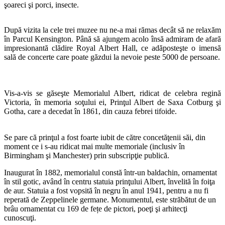
şoareci şi porci, insecte.
După vizita la cele trei muzee nu ne-a mai rămas decât să ne relaxăm
în Parcul Kensington. Până să ajungem acolo însă admiram de afară
impresionantă clădire Royal Albert Hall, ce adăposteşte o imensă
sală de concerte care poate găzdui la nevoie peste 5000 de persoane.
Vis-a-vis se găseşte Memorialul Albert, ridicat de celebra regină
Victoria, în memoria soţului ei, Prinţul Albert de Saxa Cotburg şi
Gotha, care a decedat în 1861, din cauza febrei tifoide.
Se pare că prinţul a fost foarte iubit de către concetăţenii săi, din
moment ce i s-au ridicat mai multe memoriale (inclusiv în
Birmingham şi Manchester) prin subscripţie publică.
Inaugurat în 1882, memorialul constă într-un baldachin, ornamentat
în stil gotic, având în centru statuia prinţului Albert, învelită în foiţa
de aur. Statuia a fost vopsită în negru în anul 1941, pentru a nu fi
reperată de Zeppelinele germane. Monumentul, este străbătut de un
brâu ornamentat cu 169 de fețe de pictori, poeţi şi arhitecţi
cunoscuţi.