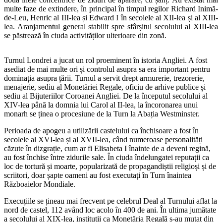
multe faze de extindere, în principal în timpul regilor Richard Inimă-
de-Leu, Henric al III-lea și Edward I în secolele al XII-lea și al XIII-
lea. Aranjamentul general stabilit spre sfârșitul secolului al XIII-lea
se păstrează în ciuda activităților ulterioare din zonă.
Turnul Londrei a jucat un rol proeminent în istoria Angliei. A fost
asediat de mai multe ori și controlul asupra sa era important pentru
dominația asupra țării. Turnul a servit drept armurerie, trezorerie,
menajerie, sediu al Monetăriei Regale, oficiu de arhive publice și
sediu al Bijuteriilor Coroanei Angliei. De la începutul secolului al
XIV-lea până la domnia lui Carol al II-lea, la încoronarea unui
monarh se ținea o procesiune de la Turn la Abația Westminster.
Perioada de apogeu a utilizării castelului ca închisoare a fost în
secolele al XVI-lea și al XVII-lea, când numeroase personalități
căzute în dizgrație, cum ar fi Elisabeta I înainte de a deveni regină,
au fost închise între zidurile sale. În ciuda îndelungatei reputații ca
loc de tortură și moarte, popularizată de propagandiștii religioși și de
scriitori, doar șapte oameni au fost executați în Turn înaintea
Războaielor Mondiale.
Execuțiile se țineau mai frecvent pe celebrul Deal al Turnului aflat la
nord de castel, 112 având loc acolo în 400 de ani. În ultima jumătate
a secolului al XIX-lea, instituții ca Monetăria Regală s-au mutat din