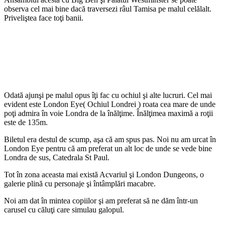
observa cel mai bine dacă traversezi râul Tamisa pe malul celălalt.
Priveliştea face toţi banii.
Odată ajunşi pe malul opus îţi fac cu ochiul şi alte lucruri. Cel mai
evident este London Eye( Ochiul Londrei ) roata cea mare de unde
poţi admira în voie Londra de la înălţime. Înălţimea maximă a roţii
este de 135m.
Biletul era destul de scump, aşa că am spus pas. Noi nu am urcat în
London Eye pentru că am preferat un alt loc de unde se vede bine
Londra de sus, Catedrala St Paul.
Tot în zona aceasta mai există Acvariul şi London Dungeons, o
galerie plină cu personaje şi întâmplări macabre.
Noi am dat în mintea copiilor şi am preferat să ne dăm într-un
carusel cu căluţi care simulau galopul.