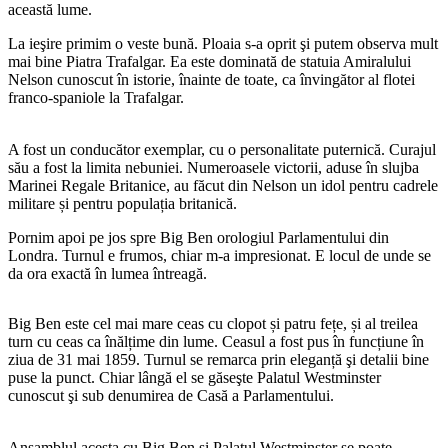
această lume.
La ieşire primim o veste bună. Ploaia s-a oprit şi putem observa mult
mai bine Piatra Trafalgar. Ea este dominată de statuia Amiralului
Nelson cunoscut în istorie, înainte de toate, ca învingător al flotei
franco-spaniole la Trafalgar.
A fost un conducător exemplar, cu o personalitate puternică. Curajul
său a fost la limita nebuniei. Numeroasele victorii, aduse în slujba
Marinei Regale Britanice, au făcut din Nelson un idol pentru cadrele
militare și pentru populația britanică.
Pornim apoi pe jos spre Big Ben orologiul Parlamentului din
Londra. Turnul e frumos, chiar m-a impresionat. E locul de unde se
da ora exactă în lumea întreagă.
Big Ben este cel mai mare ceas cu clopot și patru fețe, și al treilea
turn cu ceas ca înălțime din lume. Ceasul a fost pus în funcțiune în
ziua de 31 mai 1859. Turnul se remarca prin eleganță şi detalii bine
puse la punct. Chiar lângă el se găseşte Palatul Westminster
cunoscut şi sub denumirea de Casă a Parlamentului.
Ansamblul acesta cu Big Ben şi Palatul Westminster se poate