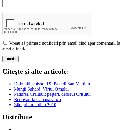
Vreau să primesc notificări prin email cînd apar comentarii la
acest articol.
Citește și alte articole:
Dolomiți, episodul 9: Pale di San Martino
Munții Suhard: Vîrful Omului
Pădurea Craiului: peșteri, defileul Crișului
Renovări la Cabana Cuca
Zile prin munti in 2010
Distribuie