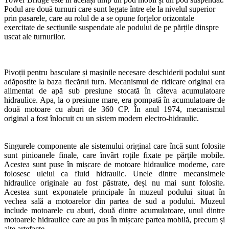
Podul are două turnuri care sunt legate între ele la nivelul superior
prin pasarele, care au rolul de a se opune forțelor orizontale
exercitate de secțiunile suspendate ale podului de pe părțile dinspre
uscat ale turnurilor.
Pivoții pentru basculare și mașinile necesare deschiderii podului sunt
adăpostite la baza fiecărui turn. Mecanismul de ridicare original era
alimentat de apă sub presiune stocată în câteva acumulatoare
hidraulice. Apa, la o presiune mare, era pompată în acumulatoare de
două motoare cu aburi de 360 CP. În anul 1974, mecanismul
original a fost înlocuit cu un sistem modern electro-hidraulic.
Singurele componente ale sistemului original care încă sunt folosite
sunt pinioanele finale, care învârt roțile fixate pe părțile mobile.
Acestea sunt puse în mișcare de motoare hidraulice moderne, care
folosesc uleiul ca fluid hidraulic. Unele dintre mecansimele
hidraulice originale au fost păstrate, deși nu mai sunt folosite.
Acestea sunt exponatele principale în muzeul podului situat în
vechea sală a motoarelor din partea de sud a podului. Muzeul
include motoarele cu aburi, două dintre acumulatoare, unul dintre
motoarele hidraulice care au pus în mișcare partea mobilă, precum și
alte artefacte.