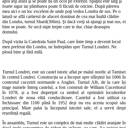
apoi ieşi afară şi se poate da un ocol pe exterior. Spaţiul este larg şi
foarte sigur iar plimbarea poate fi făcută de oricine. După părerea
mea aici e un loc excelent de unde poţi vedea Londra de sus. Pe o
latură se află cartierul de afaceri dominat de cea mai înaltă clădire
din Londra, turnul Shard(306m). Şi dacă vreţi să ajungi şi mai sus, ei
bine se poate. Se urcă nişte trepte care te duc chiar deasupra
domului.
După vizita la Catedrala Saint Paul, care între timp a devenit locul
meu preferat din Londra, ne îndreptăm spre Turnul Londrei. Ne
plouă bine şi fără milă.
Turnul Londrei, este un castel istoric aflat pe malul nordic al Tamisei
în centrul Londrei. Construcția sa a început spre sfârșitul lui 1066 în
contextul cuceririi normande a Angliei. Turnul Alb, de la care își
trage numele întreg castelul, a fost construit de William Cuceritorul
în 1078, și a fost disprețuit ca simbol al oprimării locuitorilor
Londrei de noua elită conducătoare. Castelul a fost utilizat ca
închisoare din 1100 până în 1952 deși nu era acesta scopul său
principal. Mare palat la începutul istoriei sale, el a servit drept
reședință regală.
În ansamblu, Turnul este un complex de mai multe clădiri aranjate în
două inele concentrice de ziduri de apărare, cu șanț. Au existat mai