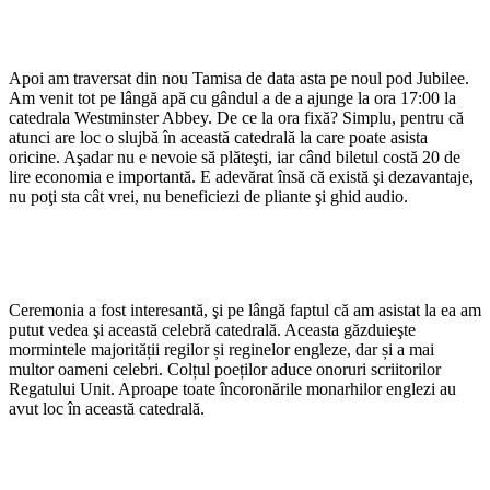
Apoi am traversat din nou Tamisa de data asta pe noul pod Jubilee.
Am venit tot pe lângă apă cu gândul a de a ajunge la ora 17:00 la
catedrala Westminster Abbey. De ce la ora fixă? Simplu, pentru că
atunci are loc o slujbă în această catedrală la care poate asista
oricine. Aşadar nu e nevoie să plăteşti, iar când biletul costă 20 de
lire economia e importantă. E adevărat însă că există şi dezavantaje,
nu poţi sta cât vrei, nu beneficiezi de pliante şi ghid audio.
Ceremonia a fost interesantă, şi pe lângă faptul că am asistat la ea am
putut vedea şi această celebră catedrală. Aceasta găzduieşte
mormintele majorității regilor și reginelor engleze, dar și a mai
multor oameni celebri. Colțul poeților aduce onoruri scriitorilor
Regatului Unit. Aproape toate încoronările monarhilor englezi au
avut loc în această catedrală.