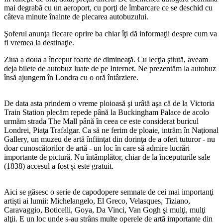
mai degrabă cu un aeroport, cu porţi de îmbarcare ce se deschid cu
câteva minute înainte de plecarea autobuzului.
Şoferul anunţa fiecare oprire ba chiar îţi dă informaţii despre cum va
fi vremea la destinaţie.
Ziua a doua a început foarte de dimineaţă. Cu lecţia ştiută, aveam
deja bilete de autobuz luate de pe Internet. Ne prezentăm la autobuz
însă ajungem în Londra cu o oră întârziere.
De data asta prindem o vreme ploioasă şi urâtă aşa că de la Victoria
Train Station plecăm repede până la Buckingham Palace de acolo
urmăm strada The Mall până în ceea ce este considerat buricul
Londrei, Piaţa Trafalgar. Ca să ne ferim de ploaie, intrăm în Naţional
Gallery, un muzeu de artă înfiinţat din dorinţa de a oferi tuturor - nu
doar cunoscătorilor de artă - un loc în care să admire lucrări
importante de pictură. Nu întâmplător, chiar de la începuturile sale
(1838) accesul a fost și este gratuit.
Aici se găsesc o serie de capodopere semnate de cei mai importanţi
artiști ai lumii: Michelangelo, El Greco, Velasques, Tiziano,
Caravaggio, Boticelli, Goya, Da Vinci, Van Gogh şi mulţi, mulţi
alţii. E un loc unde s-au strâns multe operele de artă importante din