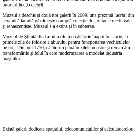
unor arhitecţi celebrii.
Muzeul a deschis şi două noi galerii în 2009: una prezintă lucrări din
ceramică iar altă găzduieşte o amplă colecţie de artefacte medievale
şi renascentiste. Muzeul s-a extins şi în subteran.
Muzeul de Ştiinţă din Londra oferă o călătorie înapoi în istorie, la
primele zile de folosire a aburului pentru funcţionarea vechiculelor
pe roţi. Din anii 1750, călătorim până în zilele noastre şi remarcăm
transformările şi felul în care modernizarea a modelat industria
maşinilor.
Există galerii dedicate spaţiului, telecomunicaţiilor şi calculatoarelor.