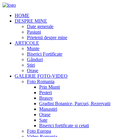
HOME
DESPRE MINE
Date generale
Pasiuni
Prietenii despre mine
ARTICOLE
Munte
Biserici Fortificate
Gânduri
Ştiri
Oraşe
GALERIE FOTO-VIDEO
Foto Romania
Prin Munti
Pesteri
Brasov
Gradini Botanice, Parcuri, Rezervatii
Manastiri
Orase
Sate
Biserici fortificate si cetati
Foto Europa
Video Romania