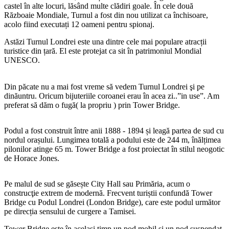
castel în alte locuri, lăsând multe clădiri goale. În cele două
Războaie Mondiale, Turnul a fost din nou utilizat ca închisoare,
acolo fiind executați 12 oameni pentru spionaj.
Astăzi Turnul Londrei este una dintre cele mai populare atracții
turistice din țară. El este protejat ca sit în patrimoniul Mondial
UNESCO.
Din păcate nu a mai fost vreme să vedem Turnul Londrei şi pe
dinăuntru. Oricum bijuteriile coroanei erau în acea zi..”in use”. Am
preferat să dăm o fugă( la propriu ) prin Tower Bridge.
Podul a fost construit între anii 1888 - 1894 și leagă partea de sud cu
nordul orașului. Lungimea totală a podului este de 244 m, înălțimea
pilonilor atinge 65 m. Tower Bridge a fost proiectat în stilul neogotic
de Horace Jones.
Pe malul de sud se găsește City Hall sau Primăria, acum o
construcţie extrem de modernă. Frecvent turiștii confundă Tower
Bridge cu Podul Londrei (London Bridge), care este podul următor
pe direcția sensului de curgere a Tamisei.
Tower Bridge este în același timp un pod mobil și un pod suspendat.