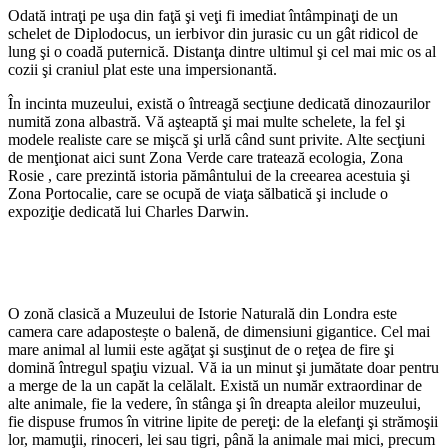
Odată intraţi pe uşa din faţă şi veţi fi imediat întâmpinaţi de un
schelet de Diplodocus, un ierbivor din jurasic cu un gât ridicol de
lung şi o coadă puternică. Distanţa dintre ultimul şi cel mai mic os al
cozii şi craniul plat este una impersionantă.
În incinta muzeului, există o întreagă secţiune dedicată dinozaurilor
numită zona albastră. Vă aşteaptă şi mai multe schelete, la fel şi
modele realiste care se mişcă şi urlă când sunt privite. Alte secţiuni
de menţionat aici sunt Zona Verde care tratează ecologia, Zona
Rosie , care prezintă istoria pământului de la creearea acestuia şi
Zona Portocalie, care se ocupă de viaţa sălbatică şi include o
expoziţie dedicată lui Charles Darwin.
O zonă clasică a Muzeului de Istorie Naturală din Londra este
camera care adapostește o balenă, de dimensiuni gigantice. Cel mai
mare animal al lumii este agăţat şi susţinut de o reţea de fire şi
domină întregul spaţiu vizual. Vă ia un minut şi jumătate doar pentru
a merge de la un capăt la celălalt. Există un număr extraordinar de
alte animale, fie la vedere, în stânga şi în dreapta aleilor muzeului,
fie dispuse frumos în vitrine lipite de pereţi: de la elefanţi şi strămoşii
lor, mamuţii, rinoceri, lei sau tigri, până la animale mai mici, precum