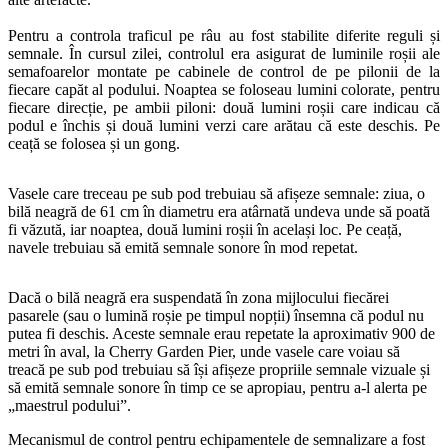
Pentru a controla traficul pe râu au fost stabilite diferite reguli și
semnale. În cursul zilei, controlul era asigurat de luminile roșii ale
semafoarelor montate pe cabinele de control de pe pilonii de la
fiecare capăt al podului. Noaptea se foloseau lumini colorate, pentru
fiecare direcție, pe ambii piloni: două lumini roșii care indicau că
podul e închis și două lumini verzi care arătau că este deschis. Pe
ceață se folosea și un gong.
Vasele care treceau pe sub pod trebuiau să afișeze semnale: ziua, o
bilă neagră de 61 cm în diametru era atârnată undeva unde să poată
fi văzută, iar noaptea, două lumini roșii în același loc. Pe ceață,
navele trebuiau să emită semnale sonore în mod repetat.
Dacă o bilă neagră era suspendată în zona mijlocului fiecărei
pasarele (sau o lumină roșie pe timpul nopții) însemna că podul nu
putea fi deschis. Aceste semnale erau repetate la aproximativ 900 de
metri în aval, la Cherry Garden Pier, unde vasele care voiau să
treacă pe sub pod trebuiau să își afișeze propriile semnale vizuale și
să emită semnale sonore în timp ce se apropiau, pentru a-l alerta pe
„maestrul podului”.
Mecanismul de control pentru echipamentele de semnalizare a fost