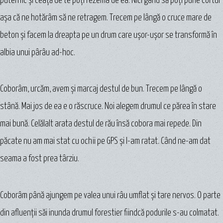
puternic şi ceață de te poţi rezema de ea. Nici gând să poţi pune cortul
aşa că ne hotărâm să ne retragem. Trecem pe lângă o cruce mare de
beton şi facem la dreapta pe un drum care ușor-ușor se transformă în
albia unui pârâu ad-hoc.
Coborâm, urcăm, avem şi marcaj destul de bun. Trecem pe lângă o
stână. Mai jos de ea e o răscruce. Noi alegem drumul ce părea în stare
mai bună. Celălalt arata destul de rău însă cobora mai repede. Din
păcate nu am mai stat cu ochii pe GPS şi l-am ratat. Când ne-am dat
seama a fost prea târziu.
Coborâm până ajungem pe valea unui râu umflat şi tare nervos. O parte
din afluenţii săi inunda drumul forestier fiindcă podurile s-au colmatat.