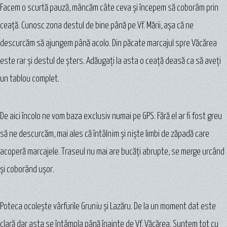
Facem o scurtă pauză, mâncăm câte ceva şi începem să coborâm prin
ceaţă. Cunosc zona destul de bine până pe Vf. Mării, aşa că ne
descurcăm să ajungem până acolo. Din păcate marcajul spre Văcărea
este rar şi destul de şters. Adăugaţi la asta o ceaţă deasă ca să aveţi
un tablou complet.
De aici încolo ne vom baza exclusiv numai pe GPS. Fără el ar fi fost greu
să ne descurcăm, mai ales că întâlnim şi nişte limbi de zăpadă care
acoperă marcajele. Traseul nu mai are bucăţi abrupte, se merge urcând
şi coborând uşor.
Poteca ocoleşte vârfurile Gruniu şi Lazăru. De la un moment dat este
clară dar asta se întâmpla până înainte de Vf. Văcărea. Suntem tot cu