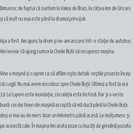
lămuresc de faptul că suntem la Valea de Brazi, la câţiva km de Uricani
şi că mult nu mai este până la drumul principal.
Aşa a fost. Am ajuns la drum şi ne-am ascuns într-o staţie de autobuz.
Am nevoie să ajung cumva la Cheile Butii să recuperez maşina.
Vine o maşină şi o oprim ca să aflăm nişte detalii: veştile proaste încep
să curgă. Nu mai avem microbuz spre Cheile Buții. Ultimul a fost la ora
19. La Lupeni este inundaţie, circulaţia este închisă. Dar şi o veste
bună: cei doi tineri din maşină acceptă să mă ducă până la Cheile Buții,
deşi ei mai au de mers doar un kilometru până acasă. Le mulţumesc şi
pe această cale. În maşina îmi arata poze cu bucăţi de grindină pozate