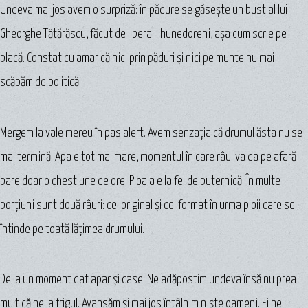
Undeva mai jos avem o surpriză: în pădure se găseşte un bust al lui
Gheorghe Tătărăscu, făcut de liberalii hunedoreni, aşa cum scrie pe
placă. Constat cu amar că nici prin păduri şi nici pe munte nu mai
scăpăm de politică.
Mergem la vale mereu în pas alert. Avem senzaţia că drumul ăsta nu se
mai termină. Apa e tot mai mare, momentul în care râul va da pe afară
pare doar o chestiune de ore. Ploaia e la fel de puternică. În multe
porţiuni sunt două râuri: cel original şi cel format în urma ploii care se
întinde pe toată lăţimea drumului.
De la un moment dat apar şi case. Ne adăpostim undeva însă nu prea
mult că ne ia frigul. Avansăm şi mai jos întâlnim nişte oameni. Ei ne