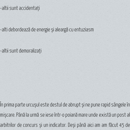
-altii sunt accidentaţi
-alti debordează de energie şi aleargă cu entuziasm
-altii sunt demoralizaţi
În prima parte urcuşul este destul de abrupt şi ne pune rapid sângele în
mişcare. Până la urmă se iese într-o poiană mare unde există un post al
arbitrilor de concurs şi un indicator. Deşi până aici am am făcut 45 de