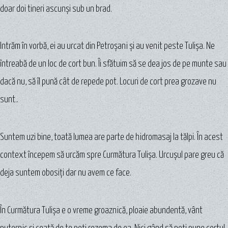
doar doi tineri ascunşi sub un brad.
Intrăm în vorbă, ei au urcat din Petroşani şi au venit peste Tulișa. Ne
întreabă de un loc de cort bun. Îi sfătuim să se dea jos de pe munte sau
dacă nu, să îl pună cât de repede pot. Locuri de cort prea grozave nu
sunt..
Suntem uzi bine, toată lumea are parte de hidromasaj la tălpi. În acest
context începem să urcăm spre Curmătura Tulișa. Urcuşul pare greu că
deja suntem obosiţi dar nu avem ce face.
În Curmătura Tulișa e o vreme groaznică, ploaie abundentă, vânt