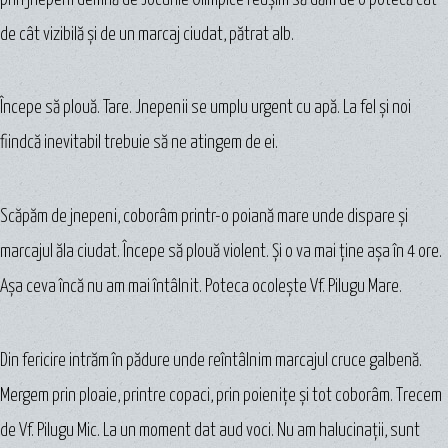
de cât vizibilă şi de un marcaj ciudat, pătrat alb.
Începe să plouă. Tare. Jnepenii se umplu urgent cu apă. La fel şi noi
fiindcă inevitabil trebuie să ne atingem de ei.
Scăpăm de jnepeni, coborâm printr-o poiană mare unde dispare şi
marcajul ăla ciudat. Începe să plouă violent. Şi o va mai ţine aşa în 4 ore.
Aşa ceva încă nu am mai întâlnit. Poteca ocoleşte Vf. Pilugu Mare.
Din fericire intrăm în pădure unde reîntâlnim marcajul cruce galbenă.
Mergem prin ploaie, printre copaci, prin poieniţe şi tot coborâm. Trecem
de Vf. Pilugu Mic. La un moment dat aud voci. Nu am halucinaţii, sunt