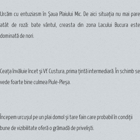
Urcăm cu entuziasm în Şaua Plaiului Mic. De aici situaţia nu mai pare
atât de roză: bate vântul, creasta din zona Lacului Bucura este
dominată de nori.
Ceața învăluie încet şi Vf. Custura, prima ţintă intermediară. În schimb se
vede foarte bine culmea Piule-Pleșa.
Începem urcuşul pe un plai domol şi tare fain care probabil în condiţii
bune de vizibilitate oferă o grămadă de privelişti.