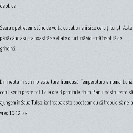
de obicei.
Seara o petrecem stând de vorbă cu cabanierii şi cu ceilalţi turişti. Asta
până când asupra noastră se abate o furtună violentă însoţită de
grindină.
Dimineaţa în schimb este tare frumoasă. Temperatura e numai bună,
cerul senin peste tot. Pe la ora 8 pornim la drum. Planul nostru este să
ajungem în Şaua Tulișa, iar treaba asta socoteam eu că trebuie să ne ia
vreo 10-12 ore.