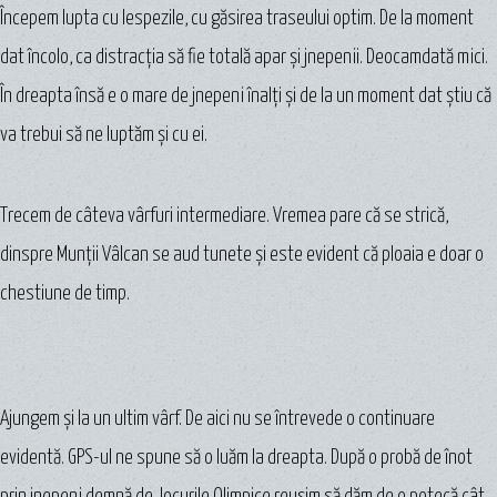
Începem lupta cu lespezile, cu găsirea traseului optim. De la moment
dat încolo, ca distracţia să fie totală apar şi jnepenii. Deocamdată mici.
În dreapta însă e o mare de jnepeni înalţi şi de la un moment dat ştiu că
va trebui să ne luptăm şi cu ei.
Trecem de câteva vârfuri intermediare. Vremea pare că se strică,
dinspre Munţii Vâlcan se aud tunete şi este evident că ploaia e doar o
chestiune de timp.
Ajungem şi la un ultim vârf. De aici nu se întrevede o continuare
evidentă. GPS-ul ne spune să o luăm la dreapta. După o probă de înot
prin jnepeni demnă de Jocurile Olimpice reuşim să dăm de o potecă cât