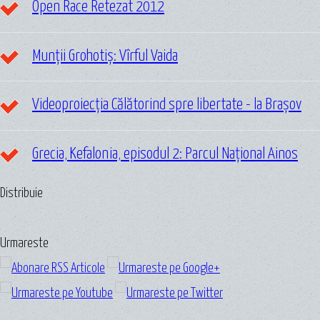
Open Race Retezat 2012
Munții Grohotiș: Vîrful Vaida
Videoproiecția Călătorind spre libertate - la Brașov
Grecia, Kefalonia, episodul 2: Parcul Național Ainos
Distribuie
Urmareste