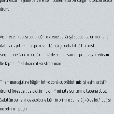
parchează maşinile cei care se încumentă să parcurgă motorizat acest
drum.
Aici trecem râul şi continuăm o vreme pe lângă copaci. La un moment
dat marcajul ne duce pe o scurtătură şi probabil că taie nişte
serpentine. Vine o primă repriză de ploaie, sau cel puţin aşa credeam.
De fapt au fost doar câţiva stropi mari.
Ţinem marcajul, ne băgăm într-o zonă cu brăduţi mici şi ieşim iarăşi în
drumul forestier. De aici, în maxim 5 minute suntem la Cabana Buta.
Salutăm oamenii de acolo, ne luăm în primire cameră( 40 de lei / loc ) şi
ne odihnim puţin.