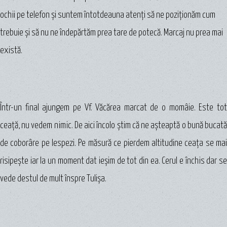
ochii pe telefon şi suntem întotdeauna atenţi să ne poziţionăm cum
trebuie şi să nu ne îndepărtăm prea tare de potecă. Marcaj nu prea mai
există.
Într-un final ajungem pe Vf. Văcărea marcat de o momâie. Este tot
ceaţă, nu vedem nimic. De aici încolo ştim că ne aşteaptă o bună bucată
de coborâre pe lespezi. Pe măsură ce pierdem altitudine ceața se mai
risipeşte iar la un moment dat ieşim de tot din ea. Cerul e închis dar se
vede destul de mult înspre Tulișa.