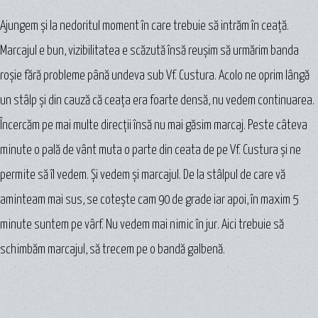
Ajungem şi la nedoritul moment în care trebuie să intrăm în ceaţă.
Marcajul e bun, vizibilitatea e scăzută însă reuşim să urmărim banda
roşie fără probleme până undeva sub Vf. Custura. Acolo ne oprim lângă
un stâlp şi din cauză că ceaţa era foarte densă, nu vedem continuarea.
Încercăm pe mai multe direcţii însă nu mai găsim marcaj. Peste câteva
minute o pală de vânt muta o parte din ceata de pe Vf. Custura şi ne
permite să îl vedem. Şi vedem şi marcajul. De la stâlpul de care vă
aminteam mai sus, se coteşte cam 90 de grade iar apoi, în maxim 5
minute suntem pe vârf. Nu vedem mai nimic în jur. Aici trebuie să
schimbăm marcajul, să trecem pe o bandă galbenă.