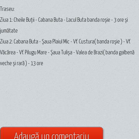
Traseu:
Ziua 1: Cheile Buții - Cabana Buta - Lacul Buta banda roşie - 3 ore şi
jumătate
Ziua 2: Cabana Buta - Şaua Plaiul Mic - Vf. Custura( banda roşie ) - Vf.
Văcărea - Vf. Pilugu Mare - Şaua Tulișa - Valea de Brazi( banda galbenă
veche şi rară ) - 13 ore
Adaugă un comentariu