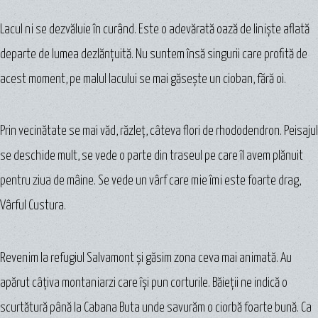
Lacul ni se dezvăluie în curând. Este o adevărată oază de linişte aflată
departe de lumea dezlănţuită. Nu suntem însă singurii care profită de
acest moment, pe malul lacului se mai găseşte un cioban, fără oi.
Prin vecinătate se mai văd, răzleţ, câteva flori de rhododendron. Peisajul
se deschide mult, se vede o parte din traseul pe care îl avem plănuit
pentru ziua de mâine. Se vede un vârf care mie îmi este foarte drag,
Vârful Custura.
Revenim la refugiul Salvamont şi găsim zona ceva mai animată. Au
apărut câţiva montaniarzi care îşi pun corturile. Băieţii ne indică o
scurtătură până la Cabana Buta unde savurăm o ciorbă foarte bună. Ca