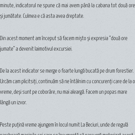
minute, indicatorul ne spune că mai avem până la cabana tot două ore
şi jumătate. Culmea e că asta avea dreptate.
Din acest moment am început să facem mişto şi expresia “două ore
jumate” a devenit laimotivul excursiei.
De la acest indicator se merge o foarte lungă bucată pe drum forestier.
Urcăm cam plicitsiți, continuăm să ne întâlnim cu concurenţi care de la o
vreme, deşi sunt pe coborâre, nu mai aleargă. Facem un popas mare
lângă un izvor.
Peste puţină vreme ajungem în locul numit La Beciuri, unde de regulă