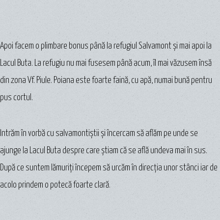
Apoi facem o plimbare bonus până la refugiul Salvamont şi mai apoi la
Lacul Buta. La refugiu nu mai fusesem până acum, îl mai văzusem însă
din zona Vf. Piule. Poiana este foarte faină, cu apă, numai bună pentru
pus cortul.
Intrăm în vorbă cu salvamontiştii şi încercam să aflăm pe unde se
ajunge la Lacul Buta despre care ştiam că se află undeva mai în sus.
După ce suntem lămuriţi începem să urcăm în direcţia unor stânci iar de
acolo prindem o potecă foarte clară.