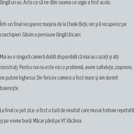
lângă un ou. Asta ca să ne dăm seama ce urgie a fost acolo.
Într-un final recuperez maşina de la Cheile Buții, vin şi îi recuperez pe
coechipieri. Găsim o pensiune lângă Uricani.
Mai au o singură cameră dublă disponibilă că mai au cazaţi şi alţi
sinistraţi. Pentru noi nu este nici o problemă, avem salteluţe, izoprene,
ne putem înghesui. Din fericire camera a fost mare şi am dormit
boiereşte.
La final ce pot zice: a fost o tură de neuitat care musai trebuie repetată
şi pe vreme bună. Măcar până pe Vf. Văcărea.