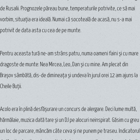
de Rusalii. Prognozele păreau bune, temperaturile potrivite, ce să mai
vorbim, situaţia era ideală. Numai că socoteală de acasă, nu s-a mai
potrivit de data asta cu cea de pe munte.
Pentru aceasta tură ne-am strâns patru, numa oameni faini şi cu mare
dragoste de munte: Nea Mircea, Leo, Dan şi cu mine. Am plecat din
Braşov sâmbătă, dis-de dimineaţa şi undeva în jurul orei 12 am ajuns la
Cheile Buții.
Acolo era în plină desfăşurare un concurs de alergare. Deci lume multă,
hărmălaie, muzica dată tare şi un DJ pe alocuri neinspirat. Găsim cu greu
un loc de parcare, mâncăm câte ceva şi ne punem pe traseu. Indicatorul