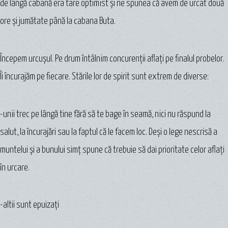
de lângă cabană era tare optimist şi ne spunea că avem de urcat două
ore şi jumătate până la cabana Buta.
Începem urcuşul. Pe drum întâlnim concurenţii aflaţi pe finalul probelor.
Îi încurajăm pe fiecare. Stările lor de spirit sunt extrem de diverse:
-unii trec pe lângă tine fără să te bage în seamă, nici nu răspund la
salut, la încurajări sau la faptul că le facem loc. Deşi o lege nescrisă a
muntelui şi a bunului simţ spune că trebuie să dai prioritate celor aflaţi
în urcare.
-altii sunt epuizaţi