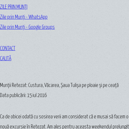
ZILE PRIN MUNȚI
Zile prin Munți - WhatsApp
Zile prin Munți - Google Groups
CONTACT
CAUTĂ
Munții Retezat: Custura, Văcarea, Șaua Tulișa pe ploaie și pe ceață
Data publicării: 15 iul 2016
Ca de obicei odată cu sosirea verii am considerat că e musai să facem o
nouă excursie în Retezat. Am ales pentru aceasta weekendul prelungit