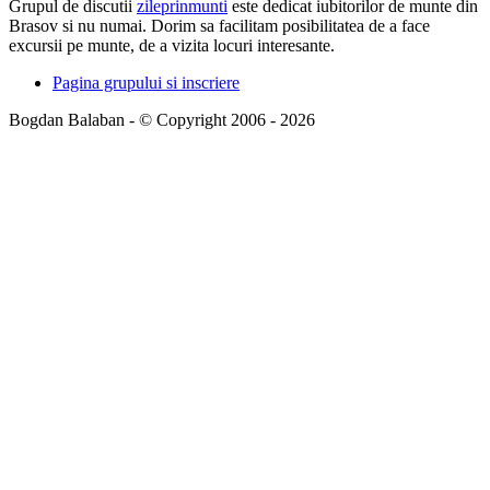
Grupul de discutii
zileprinmunti
este dedicat iubitorilor de munte din
Brasov si nu numai. Dorim sa facilitam posibilitatea de a face
excursii pe munte, de a vizita locuri interesante.
Pagina grupului si inscriere
Bogdan Balaban - © Copyright 2006 - 2026