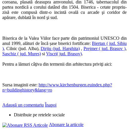
coroana, plasată deasupra amvonului, din 1746, tabernacolul din
partea nordică a corului datând din 1504. Biserica - cetate propriu-
zisă este compusă dintr-o incintă ovală cu arcade şi coridor de
apărare, dublată în nord şi sud.
Biserica de la Valea Viilor face parte din patrimoniul UNESCO din
anul 1999, alături de încă șase biserici fortificate:
Biertan ( jud. Sibiu
),
Cilnic (jud. Alba),
Dirjiu (jud. Harghita)
,
Prejmer ( jud. Brasov )
,
Saschiz ( jud. Mures)
si
Viscri( jud. Brasov)
.
Pentru a lămuri câţiva din termenii din arhitectura priviţi aici:
Sursa imaginii este:
http://www.kirchenburgen.euindex.php?
n=buildinghistory&lang=ro
Adaugă un comentariu
Înapoi
Distribuie pe retelele sociale
Abonare la articole