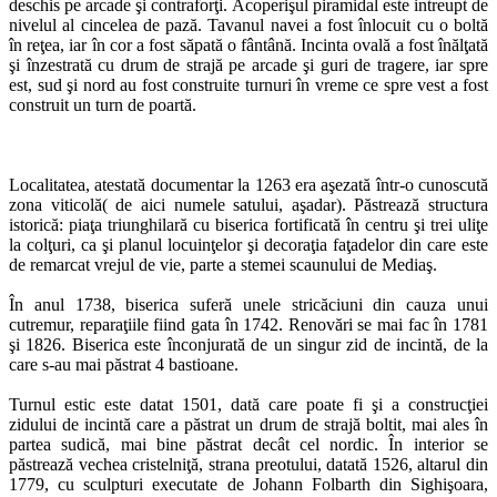
deschis pe arcade şi contraforţi. Acoperişul piramidal este intreupt de
nivelul al cincelea de pază. Tavanul navei a fost înlocuit cu o boltă
în reţea, iar în cor a fost săpată o fântână. Incinta ovală a fost înălţată
şi înzestrată cu drum de strajă pe arcade şi guri de tragere, iar spre
est, sud şi nord au fost construite turnuri în vreme ce spre vest a fost
construit un turn de poartă.
Localitatea, atestată documentar la 1263 era aşezată într-o cunoscută
zona viticolă( de aici numele satului, aşadar). Păstrează structura
istorică: piaţa triunghilară cu biserica fortificată în centru şi trei uliţe
la colţuri, ca şi planul locuinţelor şi decoraţia faţadelor din care este
de remarcat vrejul de vie, parte a stemei scaunului de Mediaş.
În anul 1738, biserica suferă unele stricăciuni din cauza unui
cutremur, reparaţiile fiind gata în 1742. Renovări se mai fac în 1781
şi 1826. Biserica este înconjurată de un singur zid de incintă, de la
care s-au mai păstrat 4 bastioane.
Turnul estic este datat 1501, dată care poate fi şi a construcţiei
zidului de incintă care a păstrat un drum de strajă boltit, mai ales în
partea sudică, mai bine păstrat decât cel nordic. În interior se
păstrează vechea cristelniţă, strana preotului, datată 1526, altarul din
1779, cu sculpturi executate de Johann Folbarth din Sighişoara,