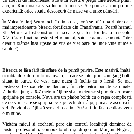
un adevăr de necontestat. Poate că acesta e preţul care trebuie plătit,
aici, în România să vezi locuri frumoase. Şi spun asta din proprie
experienţă: orice spaţiu descoperit de mase va ajunge pângărit.
În Valea Viilor( Wurmloch în limba saşilor ) se află una dintre cele
mai impresionante biserici fortificate din Transilvania. Poartă hramul
Sf. Petru şi a fost construită în sec. 13 şi a fost fortificata în secolul
XV. Cadrul natural este şi el minunat, satul e adunat cuminte între
dealuri blânde însă lipsite de viță de vie( oare de unde vine numele
satului?).
Biserica te lăsa fără răsuflare de la primă privire. Este masivă, înaltă,
ocrotită de ziduri în formă ovală, în care se intră printr-un gang boltit
situat în partea de vest, care putea fi închis cu o hersă. Se mai
păstrează bastioanele pe flancuri, în cele patru puncte cardinale.
Zidurile ajung la 6-7 metri înălţime şi au metereze şi guri de aruncare
sprijinite pe console. Nava are un plafon boltit cu o reţea complicată
de nervuri, care se sprijină pe 7 perechi de stâlpi, jumătate ascunşi în
zid. Pe zidul cetăţii stă scris, din cetini, 702 ani. În faţa ochilor avem
o minune.
Vizităm micul şi cochetul parc din centrul localităţii dominat de
bustul profesorului, compozitorului şi dirijorului Marţian Negrea,