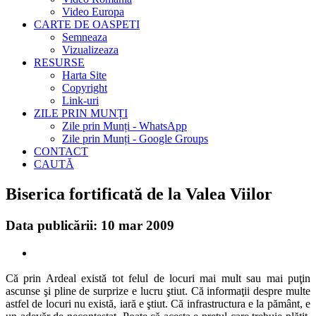
Video Europa
CARTE DE OASPETI
Semneaza
Vizualizeaza
RESURSE
Harta Site
Copyright
Link-uri
ZILE PRIN MUNȚI
Zile prin Munți - WhatsApp
Zile prin Munți - Google Groups
CONTACT
CAUTĂ
Biserica fortificată de la Valea Viilor
Data publicării: 10 mar 2009
Că prin Ardeal există tot felul de locuri mai mult sau mai puţin
ascunse şi pline de surprize e lucru ştiut. Că informaţii despre multe
astfel de locuri nu există, iară e ştiut. Că infrastructura e la pământ, e