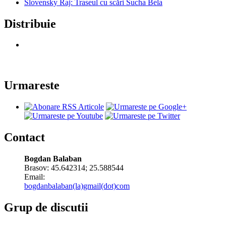
Slovensky Raj: Traseul cu scări Sucha Bela
Distribuie
Urmareste
Contact
Bogdan Balaban
Brasov:
45.642314
;
25.588544
Email:
bogdanbalaban(la)gmail(dot)com
Grup de discutii