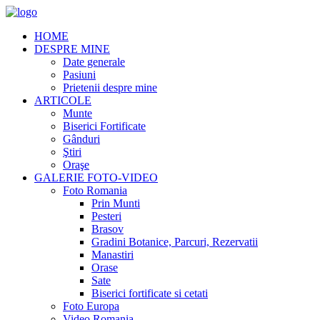
HOME
DESPRE MINE
Date generale
Pasiuni
Prietenii despre mine
ARTICOLE
Munte
Biserici Fortificate
Gânduri
Ştiri
Oraşe
GALERIE FOTO-VIDEO
Foto Romania
Prin Munti
Pesteri
Brasov
Gradini Botanice, Parcuri, Rezervatii
Manastiri
Orase
Sate
Biserici fortificate si cetati
Foto Europa
Video Romania