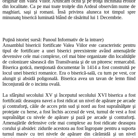
originar din Valea Viilor. Aruncăm ochii şi pe troiţa închinată eroilor
din localitate. Ca pe mai toate troiţele din Ardeal observăm nume de
maghiari, saşi şi romani. Însă privirea aluneca tot timpul spre
minunatq biserică luminată blând de răsăritul lui 1 Decembrie.
Puţină istorie( sursă: Panoul Informativ de la intrare)
Ansamblul bisericii fortificate Valea Viilor este caracteristic pentru
tipul de fortificare a unei biserici preexistente având amenajările
devensive cele mai complexe, cel mai bine organizate din localităţile
de colonizare săsească din Transilvania şi de un pitoresc remarcabil.
Biserica gotică, menţionată documentar în 1414 a fost construită pe
locul unei biserici romanice. Era o biserică-sală, cu turn pe vest, cor
alungit şi absidă poligonală. Biserica avea un tavan de lemn fiind
înconjurată de o incinta ovală.
La sfârşitul secolului XV şi începutul secolului XVI biserica a fost
fortificată: deasupra navei a fost ridicat un nivel de apărare pe arcade
şi contraforţi, căile de acces prin sud şi nord au fost supraînălţate şi
protejate cu herse, a fost închis accesul de vest, turnul de vest a fost
supraînălţat cu nivele de apărare şi pază pe arcade şi contraforţi.
Amenajările defensive cele mai complexe au fost ridicate deasupra
corului şi absidei: zidurile acestora au fost îngropate pentru a suporta
turnul masiv cu trei nivele de apărare din cărămidă şi un nivel