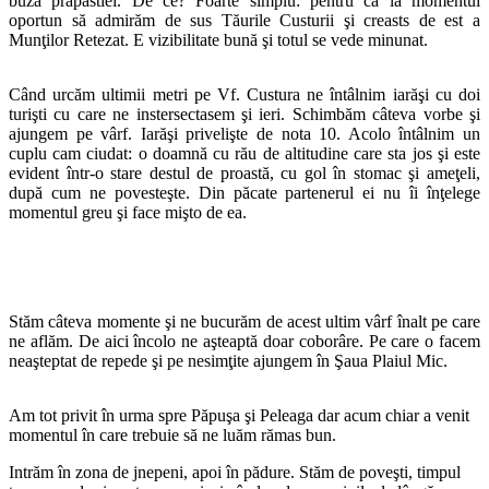
buza prăpăstiei. De ce? Foarte simplu: pentru că la momentul
oportun să admirăm de sus Tăurile Custurii şi creasts de est a
Munţilor Retezat. E vizibilitate bună şi totul se vede minunat.
Când urcăm ultimii metri pe Vf. Custura ne întâlnim iarăşi cu doi
turişti cu care ne instersectasem şi ieri. Schimbăm câteva vorbe şi
ajungem pe vârf. Iarăşi privelişte de nota 10. Acolo întâlnim un
cuplu cam ciudat: o doamnă cu rău de altitudine care sta jos şi este
evident într-o stare destul de proastă, cu gol în stomac şi ameţeli,
după cum ne povesteşte. Din păcate partenerul ei nu îi înţelege
momentul greu şi face mişto de ea.
Stăm câteva momente şi ne bucurăm de acest ultim vârf înalt pe care
ne aflăm. De aici încolo ne aşteaptă doar coborâre. Pe care o facem
neaşteptat de repede şi pe nesimţite ajungem în Şaua Plaiul Mic.
Am tot privit în urma spre Păpuşa şi Peleaga dar acum chiar a venit
momentul în care trebuie să ne luăm rămas bun.
Intrăm în zona de jnepeni, apoi în pădure. Stăm de poveşti, timpul