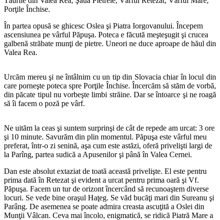
Tăurile din Valea Rea, Şaua Pietrele, Vârful Retezat, Vârful Mare,
Porţile Închise.
În partea opusă se ghicesc Oslea şi Piatra Iorgovanului. Începem
ascensiunea pe vârful Păpuşa. Poteca e făcută meşteşugit şi crucea
galbenă străbate munţi de pietre. Uneori ne duce aproape de hăul din
Valea Rea.
Urcăm mereu şi ne întâlnim cu un tip din Slovacia chiar în locul din
care porneşte poteca spre Porţile Închise. Încercăm să stăm de vorbă,
din păcate tipul nu vorbeşte limbi străine. Dar se întoarce şi ne roagă
să îi facem o poză pe vârf.
Ne uităm la ceas şi suntem surprinşi de cât de repede am urcat: 3 ore
şi 10 minute. Savurăm din plin momentul. Păpuşa este vârful meu
preferat, într-o zi senină, aşa cum este astăzi, oferă privelişti largi de
la Parîng, partea sudică a Apusenilor şi până în Valea Cernei.
Dan este absolut extaziat de toată această privelişte. El este pentru
prima dată în Retezat şi evident a urcat pentru prima oară şi Vf.
Păpuşa. Facem un tur de orizont încercând să recunoaştem diverse
locuri. Se vede bine oraşul Haţeg. Se văd bucăţi mari din Sureanu şi
Parâng. De asemenea se poate admira creasta ascuţită a Oslei din
Munţii Vâlcan. Ceva mai încolo, enigmatică, se ridică Piatră Mare a