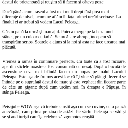
destul de prietenoasă şi reuşim să îi facem şi câteva poze.
Dacă până acum traseul a fost mai mult drept fără prea mari
diferenţe de nivel, acum ne aflăm în faţa primei urcări serioase. La
finalul ei ar trebui să vedem Lacul Peleaga.
Găsim până la urmă şi marcajul. Poteca merge pe la baza unei
stânci, pe un culoar cu iarbă. Se urcă tare abrupt, începem să
transpirăm serios. Soarele a ajuns şi la noi şi asta ne face urcarea mai
plăcută.
Vremea a rămas în continuare perfectă. Cu toate că a fost răcoare,
apa din sticlele noastre a fost consumată cu nesaţ. După o bucată de
ascensiune ceva mai blândă facem un popas pe malul Lacului
Peleaga. Este aşa de frumos acest loc că îţi vine să plângi. Iezerul se
întinde pe o suprafaţă destul de mare şi este vegheat din fiecare parte
de câte un gigant: după cum urcăm noi, în dreapta e Păpuşa, în
stânga Peleaga.
Peisajul e WOW aşa că trebuie cinstit aşa cum se cuvine, cu o pauză
adevărată, cam prima pe ziua de astăzi. Pe vârful Peleaga se văd şi
se şi aud turişti care îşi celebrează zgomotos reuşită.