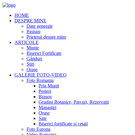
HOME
DESPRE MINE
Date generale
Pasiuni
Prietenii despre mine
ARTICOLE
Munte
Biserici Fortificate
Gânduri
Ştiri
Oraşe
GALERIE FOTO-VIDEO
Foto Romania
Prin Munti
Pesteri
Brasov
Gradini Botanice, Parcuri, Rezervatii
Manastiri
Orase
Sate
Biserici fortificate si cetati
Foto Europa
Video Romania