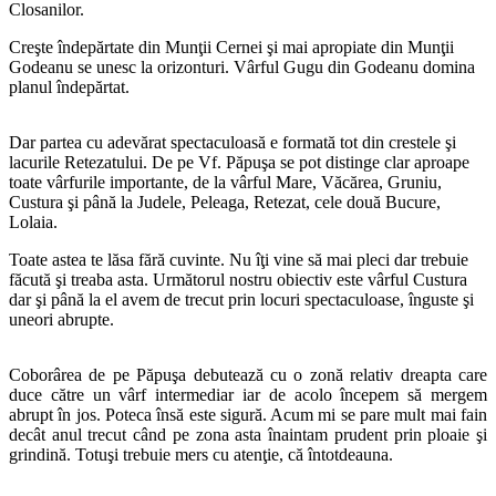
Closanilor.
Creşte îndepărtate din Munţii Cernei şi mai apropiate din Munţii
Godeanu se unesc la orizonturi. Vârful Gugu din Godeanu domina
planul îndepărtat.
Dar partea cu adevărat spectaculoasă e formată tot din crestele şi
lacurile Retezatului. De pe Vf. Păpuşa se pot distinge clar aproape
toate vârfurile importante, de la vârful Mare, Văcărea, Gruniu,
Custura şi până la Judele, Peleaga, Retezat, cele două Bucure,
Lolaia.
Toate astea te lăsa fără cuvinte. Nu îţi vine să mai pleci dar trebuie
făcută şi treaba asta. Următorul nostru obiectiv este vârful Custura
dar şi până la el avem de trecut prin locuri spectaculoase, înguste şi
uneori abrupte.
Coborârea de pe Păpuşa debutează cu o zonă relativ dreapta care
duce către un vârf intermediar iar de acolo începem să mergem
abrupt în jos. Poteca însă este sigură. Acum mi se pare mult mai fain
decât anul trecut când pe zona asta înaintam prudent prin ploaie şi
grindină. Totuşi trebuie mers cu atenţie, că întotdeauna.