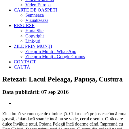
Video Europa
CARTE DE OASPETI
Semneaza
Vizualizeaza
RESURSE
Harta Site
Copyright
Link-uri
ZILE PRIN MUNȚI
Zile prin Munți - WhatsApp
Zile prin Munți - Google Groups
CONTACT
CAUTĂ
Retezat: Lacul Peleaga, Papușa, Custura
Data publicării: 07 sep 2016
Ziua bună se cunoaşte de dimineaţă. Chiar dacă pe jos este încă roua
groasă, chiar dacă soarele încă nu se vede, cerul e senin. O răcoare
dulce învăluie totul. Poiana Pelegii încă doarme când, împreună cu