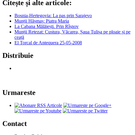
Citește și alte articole:
Bosnia-Hertegovia: La pas prin Sarajevo
Munții Hășmaș: Piatra Maria
La Cabana Mălăiești. Prin Rîșnov
Munții Retezat: Custura, Văcarea, Șaua Tulișa pe ploaie și pe
ceață
El Torcal de Antequera 25-05-2008
Distribuie
Urmareste
Contact