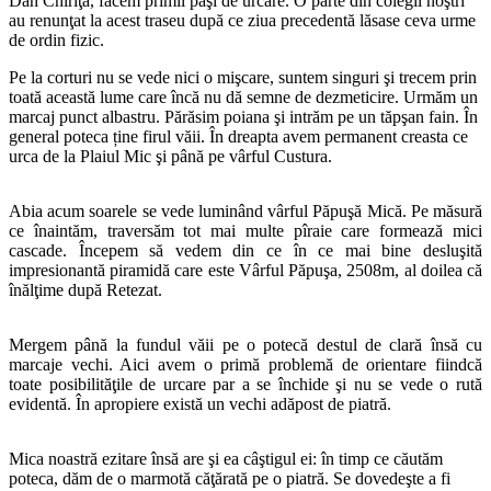
Dan Chiriţă, facem primii paşi de urcare. O parte din colegii noştri
au renunţat la acest traseu după ce ziua precedentă lăsase ceva urme
de ordin fizic.
Pe la corturi nu se vede nici o mişcare, suntem singuri şi trecem prin
toată această lume care încă nu dă semne de dezmeticire. Urmăm un
marcaj punct albastru. Părăsim poiana şi intrăm pe un tăpşan fain. În
general poteca ține firul văii. În dreapta avem permanent creasta ce
urca de la Plaiul Mic şi până pe vârful Custura.
Abia acum soarele se vede luminând vârful Păpuşă Mică. Pe măsură
ce înaintăm, traversăm tot mai multe pîraie care formează mici
cascade. Începem să vedem din ce în ce mai bine desluşită
impresionantă piramidă care este Vârful Păpuşa, 2508m, al doilea că
înălţime după Retezat.
Mergem până la fundul văii pe o potecă destul de clară însă cu
marcaje vechi. Aici avem o primă problemă de orientare fiindcă
toate posibilităţile de urcare par a se închide şi nu se vede o rută
evidentă. În apropiere există un vechi adăpost de piatră.
Mica noastră ezitare însă are şi ea câştigul ei: în timp ce căutăm
poteca, dăm de o marmotă căţărată pe o piatră. Se dovedeşte a fi