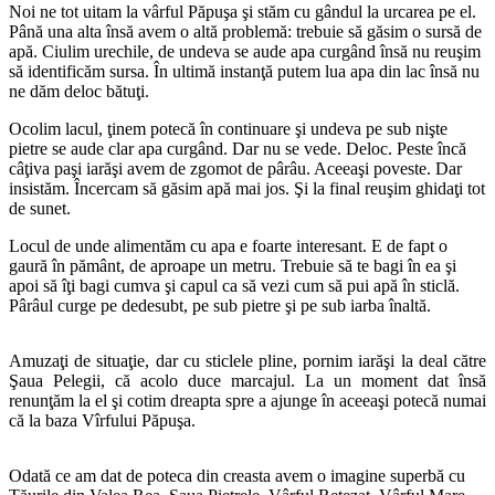
Noi ne tot uitam la vârful Păpuşa şi stăm cu gândul la urcarea pe el.
Până una alta însă avem o altă problemă: trebuie să găsim o sursă de
apă. Ciulim urechile, de undeva se aude apa curgând însă nu reuşim
să identificăm sursa. În ultimă instanţă putem lua apa din lac însă nu
ne dăm deloc bătuţi.
Ocolim lacul, ţinem potecă în continuare şi undeva pe sub nişte
pietre se aude clar apa curgând. Dar nu se vede. Deloc. Peste încă
câţiva paşi iarăşi avem de zgomot de pârâu. Aceeaşi poveste. Dar
insistăm. Încercam să găsim apă mai jos. Şi la final reuşim ghidaţi tot
de sunet.
Locul de unde alimentăm cu apa e foarte interesant. E de fapt o
gaură în pământ, de aproape un metru. Trebuie să te bagi în ea şi
apoi să îţi bagi cumva şi capul ca să vezi cum să pui apă în sticlă.
Pârâul curge pe dedesubt, pe sub pietre şi pe sub iarba înaltă.
Amuzaţi de situaţie, dar cu sticlele pline, pornim iarăşi la deal către
Şaua Pelegii, că acolo duce marcajul. La un moment dat însă
renunţăm la el şi cotim dreapta spre a ajunge în aceeaşi potecă numai
că la baza Vîrfului Păpuşa.
Odată ce am dat de poteca din creasta avem o imagine superbă cu