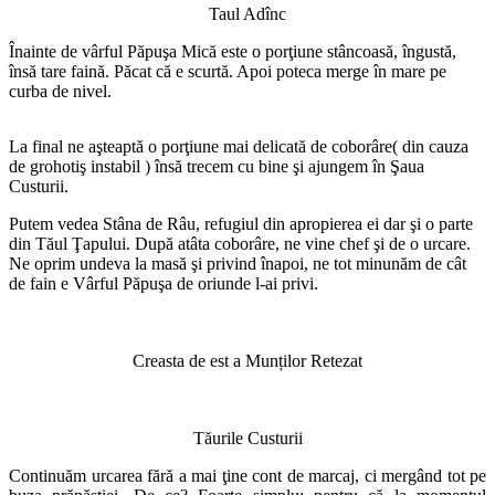
Taul Adînc
Înainte de vârful Păpuşa Mică este o porţiune stâncoasă, îngustă,
însă tare faină. Păcat că e scurtă. Apoi poteca merge în mare pe
curba de nivel.
La final ne aşteaptă o porţiune mai delicată de coborâre( din cauza
de grohotiş instabil ) însă trecem cu bine şi ajungem în Şaua
Custurii.
Putem vedea Stâna de Râu, refugiul din apropierea ei dar şi o parte
din Tăul Ţapului. După atâta coborâre, ne vine chef şi de o urcare.
Ne oprim undeva la masă şi privind înapoi, ne tot minunăm de cât
de fain e Vârful Păpuşa de oriunde l-ai privi.
Creasta de est a Munților Retezat
Tăurile Custurii
Continuăm urcarea fără a mai ţine cont de marcaj, ci mergând tot pe