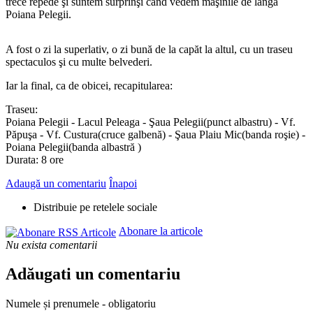
trece repede şi suntem surprinşi când vedem maşinile de lângă
Poiana Pelegii.
A fost o zi la superlativ, o zi bună de la capăt la altul, cu un traseu
spectaculos şi cu multe belvederi.
Iar la final, ca de obicei, recapitularea:
Traseu:
Poiana Pelegii - Lacul Peleaga - Şaua Pelegii(punct albastru) - Vf.
Păpuşa - Vf. Custura(cruce galbenă) - Şaua Plaiu Mic(banda roşie) -
Poiana Pelegii(banda albastră )
Durata: 8 ore
Adaugă un comentariu
Înapoi
Distribuie pe retelele sociale
Abonare la articole
Nu exista comentarii
Adăugati un comentariu
Numele și prenumele - obligatoriu