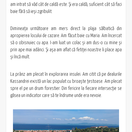
am intrat să văd cât de caldă este. Şi era caldă, suficient cât să faci
baie fără să ieşi zgribulit.
Dimineaţa următoare am mers direct la plaja sălbatică din
apropierea locului de cazare. Am făcut baie cu Maria. Am încercat
să o obisnuiec cu apa. I-am luat un colac şi am dus-o cu mine şi
prin ape mai adânci. Şi aşa am aflat că fetiţei noastre îi place apa
şi încă mult.
La prânz am plecat în explorarea insulei. Am citit că pe dealurile
Kassandrei există un lac populat cu broaşte ţestoase. Am plecat
spre el pe un drum forestier. Din fericire la fiecare intersecţie se
găsea un indicator care să te îndrume unde era nevoie.