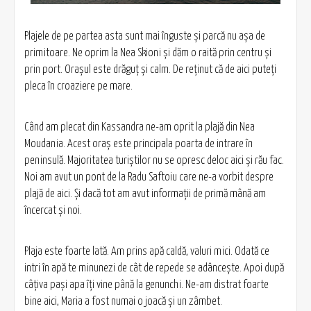
Plajele de pe partea asta sunt mai înguste şi parcă nu aşa de
primitoare. Ne oprim la Nea Skioni şi dăm o raită prin centru şi
prin port. Oraşul este drăguţ şi calm. De reţinut că de aici puteţi
pleca în croaziere pe mare.
Când am plecat din Kassandra ne-am oprit la plajă din Nea
Moudania. Acest oraş este principala poarta de intrare în
peninsulă. Majoritatea turiştilor nu se opresc deloc aici şi rău fac.
Noi am avut un pont de la Radu Saftoiu care ne-a vorbit despre
plajă de aici. Şi dacă tot am avut informaţii de primă mână am
încercat şi noi.
Plaja este foarte lată. Am prins apă caldă, valuri mici. Odată ce
intri în apă te minunezi de cât de repede se adânceşte. Apoi după
câţiva paşi apa îţi vine până la genunchi. Ne-am distrat foarte
bine aici, Maria a fost numai o joacă şi un zâmbet.