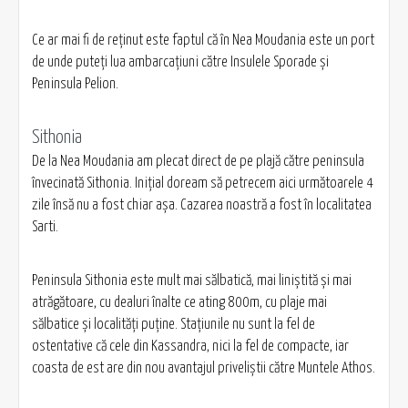
Ce ar mai fi de reţinut este faptul că în Nea Moudania este un port
de unde puteţi lua ambarcaţiuni către Insulele Sporade şi
Peninsula Pelion.
Sithonia
De la Nea Moudania am plecat direct de pe plajă către peninsula
învecinată Sithonia. Iniţial doream să petrecem aici următoarele 4
zile însă nu a fost chiar aşa. Cazarea noastră a fost în localitatea
Sarti.
Peninsula Sithonia este mult mai sălbatică, mai liniştită şi mai
atrăgătoare, cu dealuri înalte ce ating 800m, cu plaje mai
sălbatice şi localităţi puţine. Staţiunile nu sunt la fel de
ostentative că cele din Kassandra, nici la fel de compacte, iar
coasta de est are din nou avantajul priveliştii către Muntele Athos.