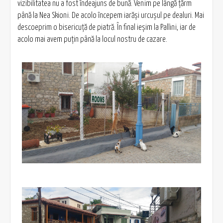
vizibilitatea nu a fost îndeajuns de bună. Venim pe lângă ţărm
până la Nea Skioni. De acolo începem iarăşi urcuşul pe dealuri. Mai
descoeprim o bisericuţă de piatră. În final ieşim la Pallini, iar de
acolo mai avem puţin până la locul nostru de cazare.