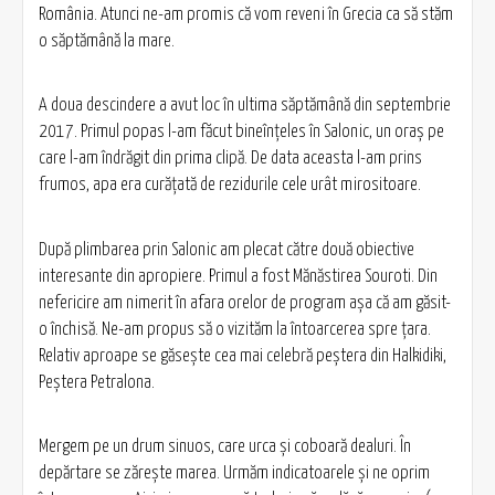
România. Atunci ne-am promis că vom reveni în Grecia ca să stăm
o săptămână la mare.
A doua descindere a avut loc în ultima săptămână din septembrie
2017. Primul popas l-am făcut bineînţeles în Salonic, un oraş pe
care l-am îndrăgit din prima clipă. De data aceasta l-am prins
frumos, apa era curăţată de rezidurile cele urât mirositoare.
După plimbarea prin Salonic am plecat către două obiective
interesante din apropiere. Primul a fost Mănăstirea Souroti. Din
nefericire am nimerit în afara orelor de program aşa că am găsit-
o închisă. Ne-am propus să o vizităm la întoarcerea spre ţara.
Relativ aproape se găseşte cea mai celebră peştera din Halkidiki,
Peştera Petralona.
Mergem pe un drum sinuos, care urca şi coboară dealuri. În
depărtare se zăreşte marea. Urmăm indicatoarele şi ne oprim