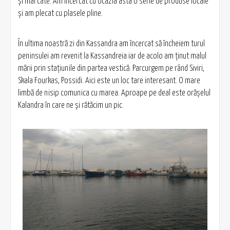
şi mai câte. Am încercat cu ocazia asta o serie de produse locale
şi am plecat cu plasele pline.
În ultima noastră zi din Kassandra am încercat să încheiem turul
peninsulei am revenit la Kassandreia iar de acolo am ţinut malul
mării prin staţiunile din partea vestică. Parcurgem pe rând Siviri,
Skala Fourkas, Possidi. Aici este un loc tare interesant. O mare
limbă de nisip comunica cu marea. Aproape pe deal este orăşelul
Kalandra în care ne şi rătăcim un pic.