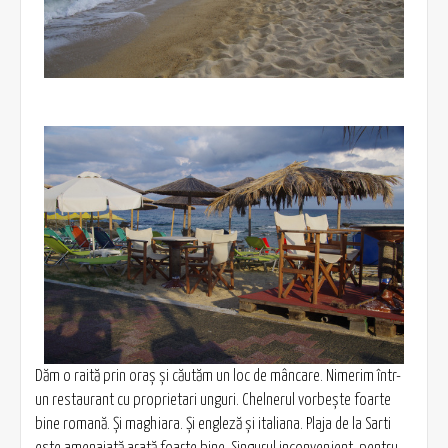
Dăm o raită prin oraş şi căutăm un loc de mâncare. Nimerim într-
un restaurant cu proprietari unguri. Chelnerul vorbeşte foarte
bine romană. Şi maghiara. Şi engleză şi italiana. Plaja de la Sarti