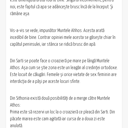
este amenajată arată foarte bine. Singurul inconvenient, pentru
noi, este faptul că apa se adânceşte brusc încă de la început. Şi
rămâne aşa.
Vis-a-vis se vede, impunător Muntele Ahhos. Acesta arată
incedibil de bine. Contrar opiniei mele acesta se găseşte chiar în
capătul peninsulei, iar stânca se ridică brusc din apă.
Din Sarti se poate face o croazieră pe mare pe lângă Muntele
Athos. Aşa cum se ştie zona este un leagăn al credinţei ortodoxe.
Este locuit de călugări. Femeile şi orice vietate de sex feminin are
interdicţia de a păşi pe aceste locuri sfinte.
Din Sithonia există două posibilităţi de a merge către Muntele
Athos:
Prima este să rezervi un loc la o croazieră ce pleacă din Sarti. Din
păcate marea este cam agitată iar cursa de a doua zi este
anulată.