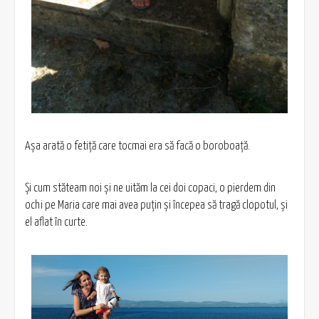
Aşa arată o fetiţă care tocmai era să facă o boroboaţă.
Şi cum stăteam noi şi ne uităm la cei doi copaci, o pierdem din
ochi pe Maria care mai avea puţin şi începea să tragă clopotul, şi
el aflat în curte.