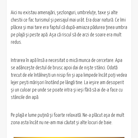
Aici nu existau amenajări, şezlonguri, umbreluţe, taxe şi alte
chestii ce fac turismul şi peisajul mai urât. Era doar natură. Ce îmi
plăcea şi mai tare era faptul că după-amiaza pădurea ţinea umbra
pe plajă şi peste apă. Aşa că riscul să de arzi de soare era mult
redus.
Intrarea în apă însă a necesitat o mică munca de cercetare. Apa
se adânceşte destul de brusc apoi dai de nişte stânci. Odată
trecut de ele întâlneşti un nisip fin şi apa limpede încât poţi vedea
lejer peşti mărişori înotând pe lângă tine. La ieşire am desoperit
şi un culoar pe unde se poate intra şi ieşi fără să ai de-a face cu
stâncile din apă.
Pe plajă e lume puţină şi foarte relaxată. Ne-a plăcut aşa de mult
zona asta încât nu ne-am mai căutat şi alte locuri de baie.