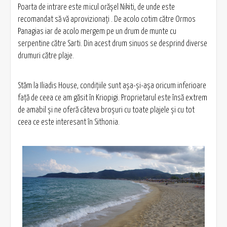
Poarta de intrare este micul orăşel Nikiti, de unde este
recomandat să vă aprovizionaţi . De acolo cotim către Ormos
Panagias iar de acolo mergem pe un drum de munte cu
serpentine către Sarti. Din acest drum sinuos se desprind diverse
drumuri către plaje.
Stăm la Iliadis House, condiţiile sunt aşa-şi-aşa oricum inferioare
faţă de ceea ce am găsit în Kriopigi. Proprietarul este însă extrem
de amabil şi ne oferă câteva broşuri cu toate plajele şi cu tot
ceea ce este interesant în Sithonia.