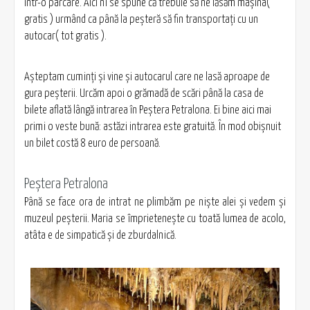
într-o parcare. Aici ni se spune că trebuie să ne lăsăm maşina(
gratis ) urmând ca până la peşteră să fin transportaţi cu un
autocar( tot gratis ).
Aşteptam cuminţi şi vine şi autocarul care ne lasă aproape de
gura peşterii. Urcăm apoi o grămadă de scări până la casa de
bilete aflată lângă intrarea în Peştera Petralona. Ei bine aici mai
primi o veste bună: astăzi intrarea este gratuită. În mod obişnuit
un bilet costă 8 euro de persoană.
Peștera Petralona
Până se face ora de intrat ne plimbăm pe nişte alei şi vedem şi
muzeul peşterii. Maria se împrieteneşte cu toată lumea de acolo,
atâta e de simpatică şi de zburdalnică.