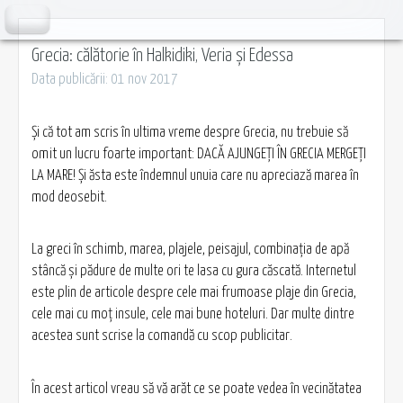
Grecia: călătorie în Halkidiki, Veria și Edessa
Data publicării: 01 nov 2017
Şi că tot am scris în ultima vreme despre Grecia, nu trebuie să
omit un lucru foarte important: DACĂ AJUNGEŢI ÎN GRECIA MERGEŢI
LA MARE! Şi ăsta este îndemnul unuia care nu apreciază marea în
mod deosebit.
La greci în schimb, marea, plajele, peisajul, combinaţia de apă
stâncă şi pădure de multe ori te lasa cu gura căscată. Internetul
este plin de articole despre cele mai frumoase plaje din Grecia,
cele mai cu moţ insule, cele mai bune hoteluri. Dar multe dintre
acestea sunt scrise la comandă cu scop publicitar.
În acest articol vreau să vă arăt ce se poate vedea în vecinătatea