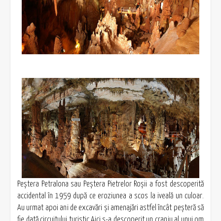
Peştera Petralona sau Peştera Pietrelor Roşii a fost descoperită
accidental în 1959 după ce eroziunea a scos la iveală un culoar.
Au urmat apoi ani de excavări şi amenajări astfel încât peşteră să
fie dată circuitului turistic.Aici s-a descoperit un craniu al unui om