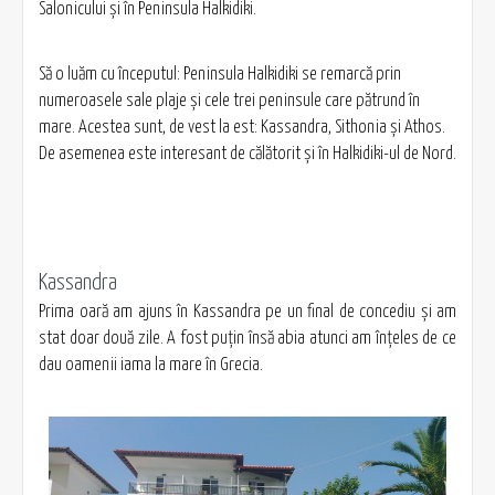
Salonicului şi în Peninsula Halkidiki.
Să o luăm cu începutul: Peninsula Halkidiki se remarcă prin
numeroasele sale plaje şi cele trei peninsule care pătrund în
mare. Acestea sunt, de vest la est: Kassandra, Sithonia şi Athos.
De asemenea este interesant de călătorit şi în Halkidiki-ul de Nord.
Kassandra
Prima oară am ajuns în Kassandra pe un final de concediu şi am
stat doar două zile. A fost puţin însă abia atunci am înţeles de ce
dau oamenii iama la mare în Grecia.