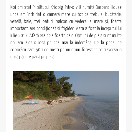
Noi am stat în sătucul Kriopigi într-o vilă numită Barbara House
unde am închiriat o cameră mare cu tot ce trebuie: bucătărie,
veselă, baie, trei paturi, balcon cu vedere la mare şi, foarte
important, aer condiţionat şi frigider. Asta a fost la începutul lui
iulie 2017. Afară era deja foarte cald. Opţiuni de plajă sunt multe
noi am ales-o însă pe cea mai la îndemână. De la pensiune
coborâm cam 500 de metri pe un drum forestier ce traversa o
mică pădure până pe plajă.