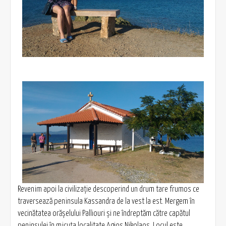
Revenim apoi la civilizaţie descoperind un drum tare frumos ce
traversează peninsula Kassandra de la vest la est. Mergem în
vecinătatea orăşelului Palliouri şi ne îndreptăm către capătul
peninsulei în micuţa localitate Agios Nikolaos. Locul este