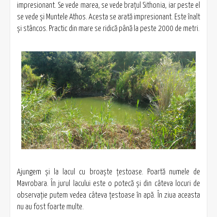
impresionant. Se vede marea, se vede braţul Sithonia, iar peste el
se vede şi Muntele Athos. Acesta se arată impresionant. Este înalt
şi stâncos. Practic din mare se ridică până la peste 2000 de metri.
Ajungem şi la lacul cu broaşte ţestoase. Poartă numele de
Mavrobara. În jurul lacului este o potecă şi din câteva locuri de
observaţie putem vedea câteva ţestoase în apă. În ziua aceasta
nu au fost foarte multe.