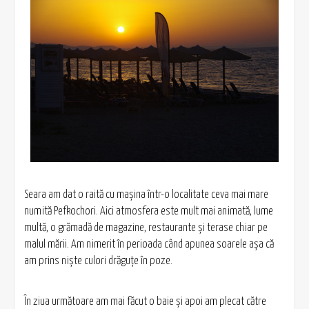
Seara am dat o raită cu maşina într-o localitate ceva mai mare
numită Pefkochori. Aici atmosfera este mult mai animată, lume
multă, o grămadă de magazine, restaurante şi terase chiar pe
malul mării. Am nimerit în perioada când apunea soarele aşa că
am prins nişte culori drăguţe în poze.
În ziua următoare am mai făcut o baie şi apoi am plecat către