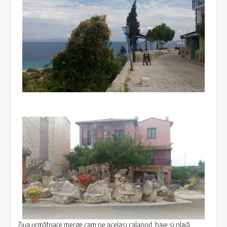
Ziua următoare merge cam pe acelaşi calapod, baie şi plajă