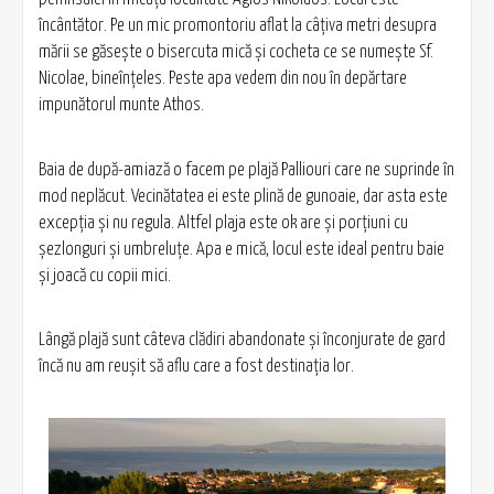
încântător. Pe un mic promontoriu aflat la câţiva metri desupra
mării se găseşte o bisercuta mică şi cocheta ce se numeşte Sf.
Nicolae, bineînțeles. Peste apa vedem din nou în depărtare
impunătorul munte Athos.
Baia de după-amiază o facem pe plajă Palliouri care ne suprinde în
mod neplăcut. Vecinătatea ei este plină de gunoaie, dar asta este
excepţia şi nu regula. Altfel plaja este ok are şi porţiuni cu
şezlonguri şi umbreluţe. Apa e mică, locul este ideal pentru baie
şi joacă cu copii mici.
Lângă plajă sunt câteva clădiri abandonate şi înconjurate de gard
încă nu am reuşit să aflu care a fost destinaţia lor.