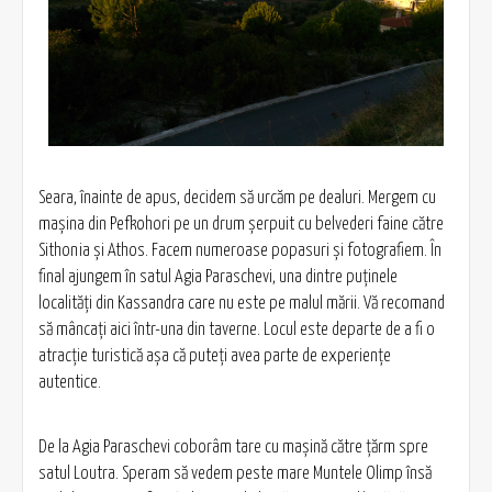
Seara, înainte de apus, decidem să urcăm pe dealuri. Mergem cu
maşina din Pefkohori pe un drum şerpuit cu belvederi faine către
Sithonia şi Athos. Facem numeroase popasuri şi fotografiem. În
final ajungem în satul Agia Paraschevi, una dintre puţinele
localităţi din Kassandra care nu este pe malul mării. Vă recomand
să mâncaţi aici într-una din taverne. Locul este departe de a fi o
atracţie turistică aşa că puteţi avea parte de experienţe
autentice.
De la Agia Paraschevi coborâm tare cu maşină către ţărm spre
satul Loutra. Speram să vedem peste mare Muntele Olimp însă