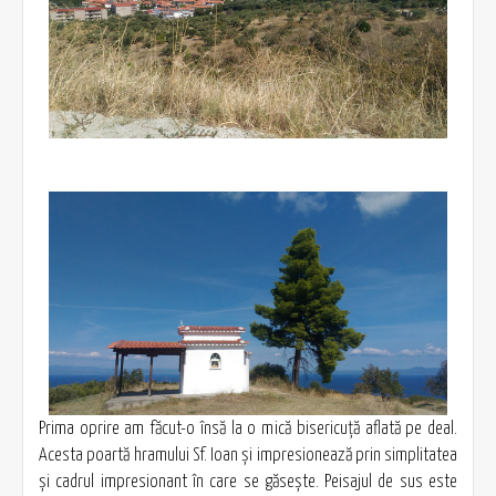
Prima oprire am făcut-o însă la o mică bisericuţă aflată pe deal.
Acesta poartă hramului Sf. Ioan şi impresionează prin simplitatea
şi cadrul impresionant în care se găseşte. Peisajul de sus este