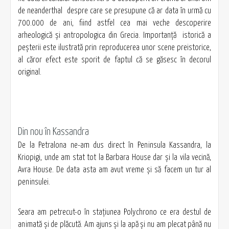
de neanderthal despre care se presupune că ar data în urmă cu
700.000 de ani, fiind astfel cea mai veche descoperire
arheologică şi antropologica din Grecia. Importanţă istorică a
peşterii este ilustrată prin reproducerea unor scene preistorice,
al căror efect este sporit de faptul că se găsesc în decorul
original.
Din nou în Kassandra
De la Petralona ne-am dus direct în Peninsula Kassandra, la
Kriopigi, unde am stat tot la Barbara House dar şi la vila vecină,
Avra House. De data asta am avut vreme şi să facem un tur al
peninsulei.
Seara am petrecut-o în staţiunea Polychrono ce era destul de
animată şi de plăcută. Am ajuns şi la apă şi nu am plecat până nu