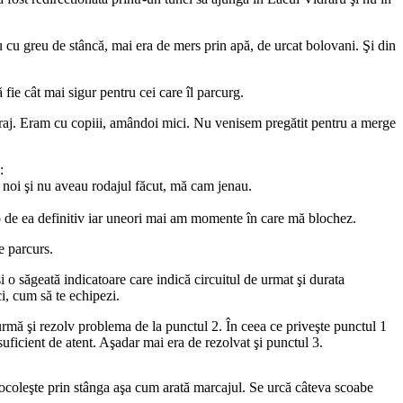
au cu greu de stâncă, mai era de mers prin apă, de urcat bolovani. Şi din
 fie cât mai sigur pentru cei care îl parcurg.
araj. Eram cu copiii, amândoi mici. Nu venisem pregătit pentru a merge
:
 noi şi nu aveau rodajul făcut, mă cam jenau.
cap de ea definitiv iar uneori mai am momente în care mă blochez.
e parcurs.
 o săgeată indicatoare care indică circuitul de urmat şi durata
i, cum să te echipezi.
urmă şi rezolv problema de la punctul 2. În ceea ce priveşte punctul 1
ficient de atent. Aşadar mai era de rezolvat şi punctul 3.
e ocoleşte prin stânga aşa cum arată marcajul. Se urcă câteva scoabe