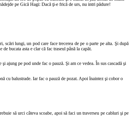
 nădejde pe Gică Hagi: Dacă ţi-e frică de urs, nu intri pădure!
 scări lungi, un pod care face trecerea de pe o parte pe alta. Şi după
 de bucata asta e clar că fac traseul până la capăt.
are şi ajung pe pod unde fac o pauză. Şi am ce vedea. În sus cascadă şi
onă cu balustrade. Iar fac o pauză de pozat. Apoi înaintez şi cobor o
rebuie să urci câteva scoabe, apoi să faci un traverseu pe cabluri şi pe