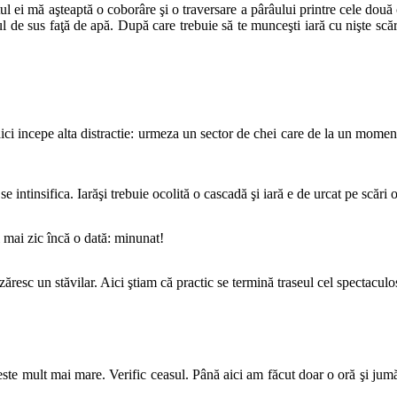
 ei mă aşteaptă o coborâre şi o traversare a pârâului printre cele două 
l de sus faţă de apă. După care trebuie să te munceşti iară cu nişte scări
ci incepe alta distractie: urmeza un sector de chei care de la un moment
e intinsifica. Iarăşi trebuie ocolită o cascadă şi iară e de urcat pe scări 
i mai zic încă o dată: minunat!
resc un stăvilar. Aici ştiam că practic se termină traseul cel spectaculo
 este mult mai mare. Verific ceasul. Până aici am făcut doar o oră şi 