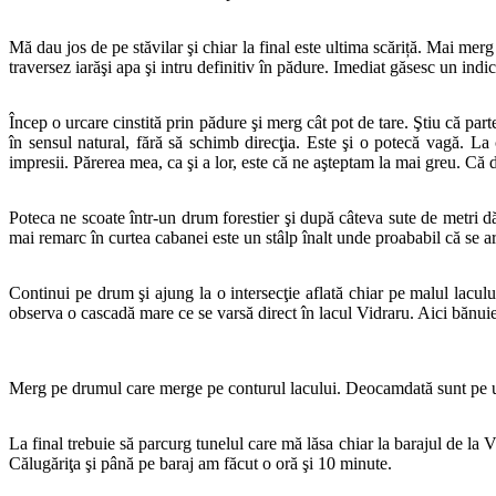
Mă dau jos de pe stăvilar şi chiar la final este ultima scăriță. Mai me
traversez iarăşi apa şi intru definitiv în pădure. Imediat găsesc un indi
Încep o urcare cinstită prin pădure şi merg cât pot de tare. Ştiu că par
în sensul natural, fără să schimb direcţia. Este şi o potecă vagă. L
impresii. Părerea mea, ca şi a lor, este că ne aşteptam la mai greu. Că d
Poteca ne scoate într-un drum forestier şi după câteva sute de metri 
mai remarc în curtea cabanei este un stâlp înalt unde proababil că se 
Continui pe drum şi ajung la o intersecţie aflată chiar pe malul lacu
observa o cascadă mare ce se varsă direct în lacul Vidraru. Aici bănuie
Merg pe drumul care merge pe conturul lacului. Deocamdată sunt pe un 
La final trebuie să parcurg tunelul care mă lăsa chiar la barajul de la 
Călugăriţa şi până pe baraj am făcut o oră şi 10 minute.