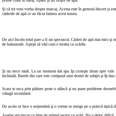
prinse chiar în baraj. Apare şi un firişor de apă.
Şi că tot veni vorba despre marcaj. Acesta este în general discret şi es
căderile de apă ce au făcut faimos acest traseu.
De aici încolo totul pare a fi un spectacol. Căderi de apă mai mici şi m
de balustrade. Aştept să văd cum e treaba cu scările.
Şi nu trece mult. La un moment dat apa îşi croieşte drum spre vale pri
înclinată. Barele din care este compusă sunt destul de subţiri şi îţi dau
Scara te urca prin pădure peste o stâncă şi nu pune probleme deosebit
văiugă secundară.
De acolo se face o serpentină şi o vreme se merge pe o potecă tipică de
Aşadar am trecut cu bine de primul sector cu scări. Nu e deloc dificil,