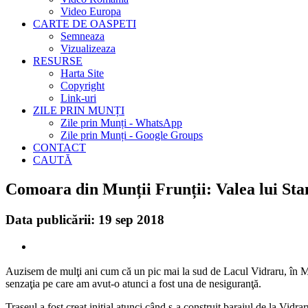
Video Europa
CARTE DE OASPETI
Semneaza
Vizualizeaza
RESURSE
Harta Site
Copyright
Link-uri
ZILE PRIN MUNȚI
Zile prin Munți - WhatsApp
Zile prin Munți - Google Groups
CONTACT
CAUTĂ
Comoara din Munții Frunții: Valea lui Sta
Data publicării: 19 sep 2018
Auzisem de mulţi ani cum că un pic mai la sud de Lacul Vidraru, în Mun
senzaţia pe care am avut-o atunci a fost una de nesiguranţă.
Traseul a fost creat iniţial atunci când s-a construit barajul de la Vidr