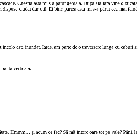
cascade. Chestia asta mi s-a părut genială. După aia iară vine o bucată
 dispuse ciudat dar util. Ei bine partea asta mi s-a părut cea mai faină
 incolo este inundat. Iarasi am parte de o traversare lunga cu caburi si
o pantă verticală.
s.
jumătate. Hmmm….şi acum ce fac? Să mă întorc oare tot pe vale? Până la