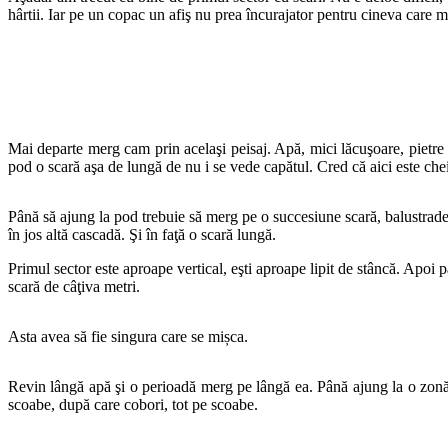
hârtii. Iar pe un copac un afiş nu prea încurajator pentru cineva care m
Mai departe merg cam prin acelaşi peisaj. Apă, mici lăcuşoare, pietre
pod o scară aşa de lungă de nu i se vede capătul. Cred că aici este chei
Până să ajung la pod trebuie să merg pe o succesiune scară, balustrade 
în jos altă cascadă. Şi în faţă o scară lungă.
Primul sector este aproape vertical, eşti aproape lipit de stâncă. Apoi
scară de câţiva metri.
Asta avea să fie singura care se mișca.
Revin lângă apă şi o perioadă merg pe lângă ea. Până ajung la o zonă fo
scoabe, după care cobori, tot pe scoabe.