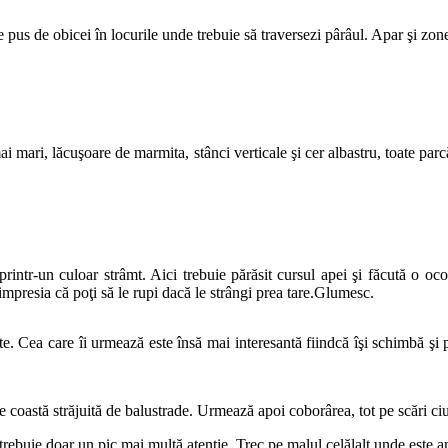
te pus de obicei în locurile unde trebuie să traversezi pârâul. Apar şi zo
ai mari, lăcuşoare de marmita, stânci verticale şi cer albastru, toate pa
ntr-un culoar strâmt. Aici trebuie părăsit cursul apei şi făcută o ocol
 impresia că poţi să le rupi dacă le strângi prea tare.Glumesc.
e. Cea care îi urmează este însă mai interesantă fiindcă îşi schimbă şi 
 coastă străjuită de balustrade. Urmează apoi coborârea, tot pe scări ci
 trebuie doar un pic mai multă atenţie. Trec pe malul celălalt unde este 