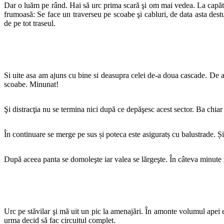
Dar o luăm pe rând. Hai să urc prima scară şi om mai vedea. La capătul
frumoasă: Se face un traverseu pe scoabe şi cabluri, de data asta destu
de pe tot traseul.
Si uite asa am ajuns cu bine si deasupra celei de-a doua cascade. De ai
scoabe. Minunat!
Şi distracţia nu se termina nici după ce depăşesc acest sector. Ba chiar s
În continuare se merge pe sus și poteca este asiguratș cu balustrade. Ș
După aceea panta se domoleşte iar valea se lărgeşte. În câteva minute ză
Urc pe stăvilar şi mă uit un pic la amenajări. În amonte volumul apei
urma decid să fac circuitul complet.