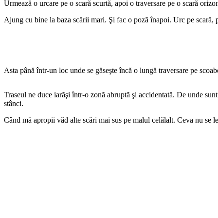
Urmează o urcare pe o scară scurtă, apoi o traversare pe o scară orizonta
Ajung cu bine la baza scării mari. Şi fac o poză înapoi. Urc pe scară
Asta până într-un loc unde se găseşte încă o lungă traversare pe scoabe 
Traseul ne duce iarăşi într-o zonă abruptă şi accidentată. De unde sun
stânci.
Când mă apropii văd alte scări mai sus pe malul celălalt. Ceva nu se