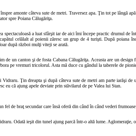
rg înspre amonte câteva sute de metri. Traversez apa. Ţin tot pe lângă apă
cator spre Poiana Călugăriţa.
tea spectaculoasă a luat sfârşit iar de aici îmi începe practic drumul de
a capătul celălalt al poienii zăresc un grup de 4 turişti. După poian
oar după război mulţi viteji se arată.
dăm de un canton şi de fosta Cabana Călugăriţa. Aceasta are un design fo
arbora pe vremuri tricolorul. Asta mă duce cu gândul la taberele de pio
lui Vidraru. Ţin dreapta şi după câteva sute de metri am parte iarăşi 
sc eu că ajung apele deviate prin stăvilarul de pe Valea lui Stan.
fel de braţ secundar care însă oferă din când în când vederi frumoase 
Vidraru. Odată ieşit din tunel ajung parcă într-o altă lume. Aglomeraţie, 