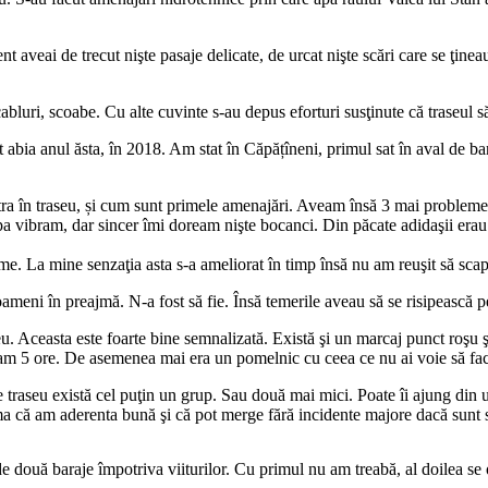
nt aveai de trecut nişte pasaje delicate, de urcat nişte scări care se ţine
abluri, scoabe. Cu alte cuvinte s-au depus eforturi susţinute că traseul să
 abia anul ăsta, în 2018. Am stat în Căpățîneni, primul sat în aval de b
tra în traseu, și cum sunt primele amenajări. Aveam însă 3 mai probleme
pa vibram, dar sincer îmi doream nişte bocanci. Din păcate adidaşii erau
ălţime. La mine senzaţia asta s-a ameliorat în timp însă nu am reuşit să s
ni în preajmă. N-a fost să fie. Însă temerile aveau să se risipească p
. Aceasta este foarte bine semnalizată. Există şi un marcaj punct roşu şi
şi cam 5 ore. De asemenea mai era un pomelnic cu ceea ce nu ai voie să fac
 traseu există cel puţin un grup. Sau două mai mici. Poate îi ajung din 
ma că am aderenta bună şi că pot merge fără incidente majore dacă sunt su
de două baraje împotriva viiturilor. Cu primul nu am treabă, al doilea s