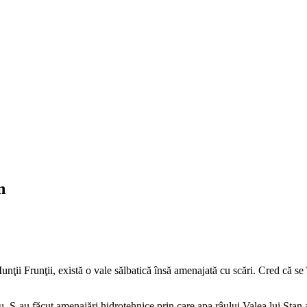
n
ţii Frunţii, există o vale sălbatică însă amenajată cu scări. Cred că s
aru. S-au făcut amenajări hidrotehnice prin care apa râului Valea lui Stan 