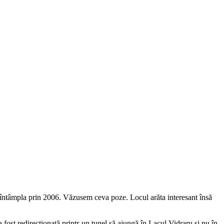
e întâmpla prin 2006. Văzusem ceva poze. Locul arăta interesant însă
a fost redirectionată printr-un tunel să ajungă în Lacul Vidraru şi nu în