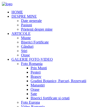
HOME
DESPRE MINE
Date generale
Pasiuni
Prietenii despre mine
ARTICOLE
Munte
Biserici Fortificate
Gânduri
Ştiri
Oraşe
GALERIE FOTO-VIDEO
Foto Romania
Prin Munti
Pesteri
Brasov
Gradini Botanice, Parcuri, Rezervatii
Manastiri
Orase
Sate
Biserici fortificate si cetati
Foto Europa
Video Romania