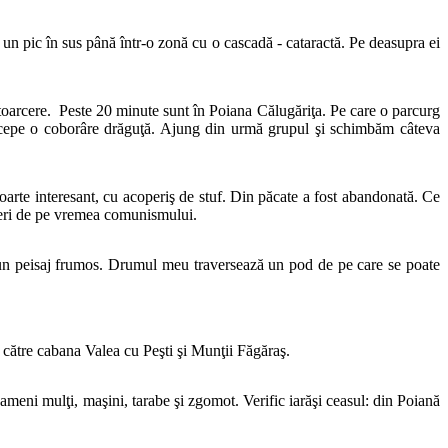
 un pic în sus până într-o zonă cu o cascadă - cataractă. Pe deasupra ei
 întoarcere. Peste 20 minute sunt în Poiana Călugăriţa. Pe care o parcurg
a începe o coborâre drăguţă. Ajung din urmă grupul şi schimbăm câteva
arte interesant, cu acoperiş de stuf. Din păcate a fost abandonată. Ce
nieri de pe vremea comunismului.
de un peisaj frumos. Drumul meu traversează un pod de pe care se poate
către cabana Valea cu Peşti şi Munţii Făgăraş.
oameni mulţi, maşini, tarabe şi zgomot. Verific iarăşi ceasul: din Poiană