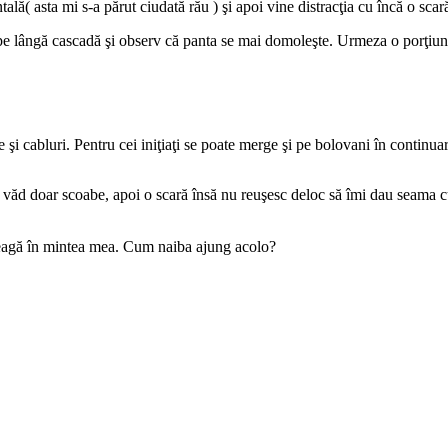
lă( asta mi s-a părut ciudată rău ) şi apoi vine distracţia cu încă o scar
, pe lângă cascadă şi observ că panta se mai domoleşte. Urmeza o porţiu
şi cabluri. Pentru cei iniţiaţi se poate merge şi pe bolovani în continua
t văd doar scoabe, apoi o scară însă nu reuşesc deloc să îmi dau seama c
 leagă în mintea mea. Cum naiba ajung acolo?