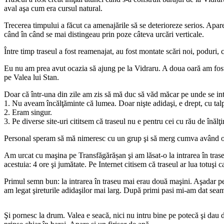
aval aşa cum era cursul natural.
Trecerea timpului a făcut ca amenajările să se deterioreze serios. Apare
când în când se mai distingeau prin poze câteva urcări verticale.
Între timp traseul a fost reamenajat, au fost montate scări noi, poduri, c
Eu nu am prea avut ocazia să ajung pe la Vidraru. A doua oară am fost
pe Valea lui Stan.
Doar că într-una din zile am zis să mă duc să văd măcar pe unde se in
1. Nu aveam încălţăminte că lumea. Doar nişte adidaşi, e drept, cu tal
2. Eram singur.
3. Pe diverse site-uri cititsem că traseul nu e pentru cei cu rău de în
Personal speram să mă nimeresc cu un grup şi să merg cumva având oame
Am urcat cu maşina pe Transfăgărășan şi am lăsat-o la intrarea în traseu
acestuia: 4 ore şi jumătate. Pe Internet citisem că traseul ar lua totu
Primul semn bun: la intrarea în traseu mai erau două maşini. Aşadar pe
am legat şireturile adidaşilor mai larg. După primi pasi mi-am dat sea
Şi pornesc la drum. Valea e seacă, nici nu intru bine pe potecă şi dau 