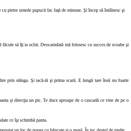
ne cu pietre umede papucii fac faţă de minune. Şi încep să întâlnesc şi
rcă făcute să îţi ia ochii. Deocamdată mă folosesc cu succes de scoabe şi
ire prin stânga. Şi iacă-tă şi prima scară. E lungă tare însă nu foarte
panta şi direcţia un pic. Te duce aproape de o cascadă ce vine de pe o
udate ce îşi schimbă panta.
amenajat un loc de popas cu băncute şi o masă. În jur, destul de multe