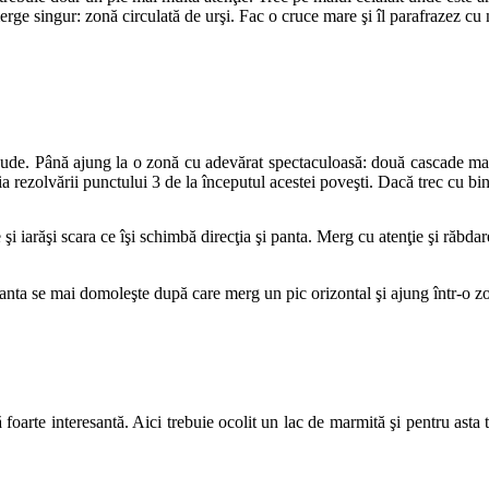
erge singur: zonă circulată de urşi. Fac o cruce mare şi îl parafrazez cu
 ude. Până ajung la o zonă cu adevărat spectaculoasă: două cascade mari,
a rezolvării punctului 3 de la începutul acestei poveşti. Dacă trec cu bine
şi iarăşi scara ce îşi schimbă direcţia şi panta. Merg cu atenţie şi răbd
 panta se mai domoleşte după care merg un pic orizontal şi ajung într-o z
arte interesantă. Aici trebuie ocolit un lac de marmită şi pentru asta t