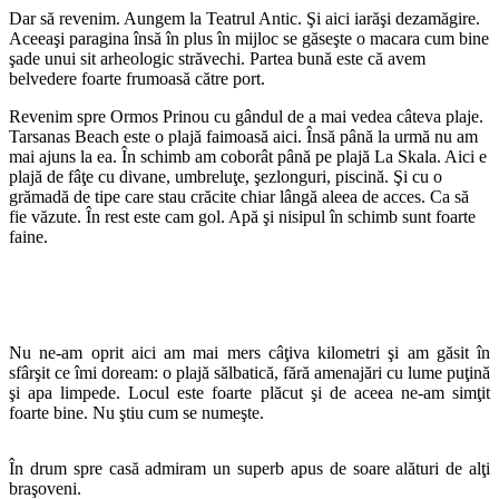
Dar să revenim. Aungem la Teatrul Antic. Şi aici iarăşi dezamăgire.
Aceeaşi paragina însă în plus în mijloc se găseşte o macara cum bine
şade unui sit arheologic străvechi. Partea bună este că avem
belvedere foarte frumoasă către port.
Revenim spre Ormos Prinou cu gândul de a mai vedea câteva plaje.
Tarsanas Beach este o plajă faimoasă aici. Însă până la urmă nu am
mai ajuns la ea. În schimb am coborât până pe plajă La Skala. Aici e
plajă de fâţe cu divane, umbreluţe, şezlonguri, piscină. Şi cu o
grămadă de tipe care stau crăcite chiar lângă aleea de acces. Ca să
fie văzute. În rest este cam gol. Apă şi nisipul în schimb sunt foarte
faine.
Nu ne-am oprit aici am mai mers câţiva kilometri şi am găsit în
sfârşit ce îmi doream: o plajă sălbatică, fără amenajări cu lume puţină
şi apa limpede. Locul este foarte plăcut şi de aceea ne-am simţit
foarte bine. Nu ştiu cum se numeşte.
În drum spre casă admiram un superb apus de soare alături de alţi
braşoveni.