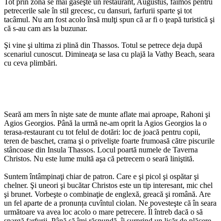
Tot prin zona se mai găseşte un restaurant, Augustus, faimos pentru
petrecerile sale în stil grecesc, cu dansuri, farfurii sparte şi tot
tacâmul. Nu am fost acolo însă mulţi spun că ar fi o ţeapă turistică şi
că s-au cam ars la buzunar.
Şi vine şi ultima zi plină din Thassos. Totul se petrece deja după
scenariul cunoscut. Dimineaţa se lasa cu plajă la Vathy Beach, seara
cu ceva plimbări.
Seară am mers în nişte sate de munte aflate mai aproape, Rahoni şi
Agios Georgios. Până la urmă ne-am oprit la Agios Georgios la o
terasa-restaurant cu tot felul de dotări: loc de joacă pentru copii,
teren de baschet, crama şi o privelişte foarte frumoasă către piscurile
stâncoase din Insula Thassos. Locul poartă numele de Taverna
Christos. Nu este lume multă aşa că petrecem o seară liniştită.
Suntem întâmpinaţi chiar de patron. Care e şi picol şi ospătar şi
chelner. Şi uneori şi bucătar Christos este un tip interesant, mic chel
şi brunet. Vorbeşte o combinaţie de englexă, greacă şi română. Are
un fel aparte de a pronunța cuvîntul ciolan. Ne povesteşte că în seara
următoare va avea loc acolo o mare petrecere. Îl întreb dacă o să
spargă farfurii. Până să îmi răspundă, îi surprind un licăr de plăcere