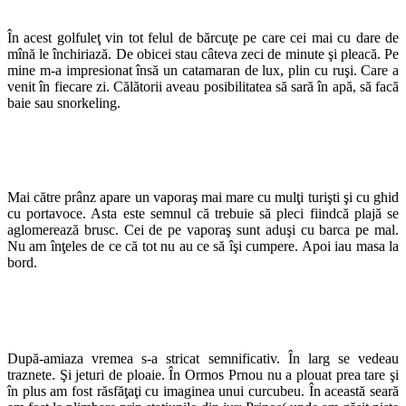
În acest golfuleţ vin tot felul de bărcuţe pe care cei mai cu dare de
mînă le închiriază. De obicei stau câteva zeci de minute şi pleacă. Pe
mine m-a impresionat însă un catamaran de lux, plin cu ruşi. Care a
venit în fiecare zi. Călătorii aveau posibilitatea să sară în apă, să facă
baie sau snorkeling.
Mai către prânz apare un vaporaş mai mare cu mulţi turişti şi cu ghid
cu portavoce. Asta este semnul că trebuie să pleci fiindcă plajă se
aglomerează brusc. Cei de pe vaporaş sunt aduşi cu barca pe mal.
Nu am înţeles de ce că tot nu au ce să îşi cumpere. Apoi iau masa la
bord.
După-amiaza vremea s-a stricat semnificativ. În larg se vedeau
traznete. Şi jeturi de ploaie. În Ormos Prnou nu a plouat prea tare şi
în plus am fost răsfăţaţi cu imaginea unui curcubeu. În această seară