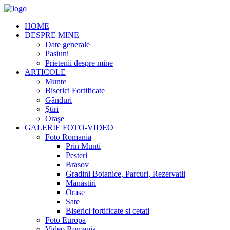
HOME
DESPRE MINE
Date generale
Pasiuni
Prietenii despre mine
ARTICOLE
Munte
Biserici Fortificate
Gânduri
Ştiri
Oraşe
GALERIE FOTO-VIDEO
Foto Romania
Prin Munti
Pesteri
Brasov
Gradini Botanice, Parcuri, Rezervatii
Manastiri
Orase
Sate
Biserici fortificate si cetati
Foto Europa
Video Romania