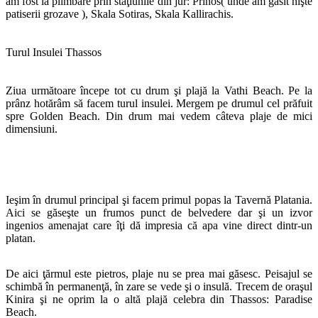
am fost la plimbare prin staţiunile din jur: Prinos( unde am găsit nişte
patiserii grozave ), Skala Sotiras, Skala Kallirachis.
Turul Insulei Thassos
Ziua următoare începe tot cu drum şi plajă la Vathi Beach. Pe la
prânz hotărâm să facem turul insulei. Mergem pe drumul cel prăfuit
spre Golden Beach. Din drum mai vedem câteva plaje de mici
dimensiuni.
Ieşim în drumul principal şi facem primul popas la Tavernă Platania.
Aici se găseşte un frumos punct de belvedere dar şi un izvor
ingenios amenajat care îţi dă impresia că apa vine direct dintr-un
platan.
De aici ţărmul este pietros, plaje nu se prea mai găsesc. Peisajul se
schimbă în permanenţă, în zare se vede şi o insulă. Trecem de oraşul
Kinira şi ne oprim la o altă plajă celebra din Thassos: Paradise
Beach.