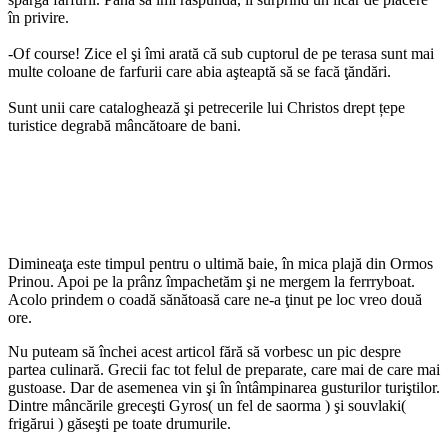
în privire.
-Of course! Zice el şi îmi arată că sub cuptorul de pe terasa sunt mai
multe coloane de farfurii care abia aşteaptă să se facă ţăndări.
Sunt unii care cataloghează şi petrecerile lui Christos drept țepe
turistice degrabă mâncătoare de bani.
Dimineaţa este timpul pentru o ultimă baie, în mica plajă din Ormos
Prinou. Apoi pe la prânz împachetăm şi ne mergem la ferrryboat.
Acolo prindem o coadă sănătoasă care ne-a ţinut pe loc vreo două
ore.
Nu puteam să închei acest articol fără să vorbesc un pic despre
partea culinară. Grecii fac tot felul de preparate, care mai de care mai
gustoase. Dar de asemenea vin şi în întâmpinarea gusturilor turiştilor.
Dintre mâncările greceşti Gyros( un fel de saorma ) şi souvlaki(
frigărui ) găseşti pe toate drumurile.