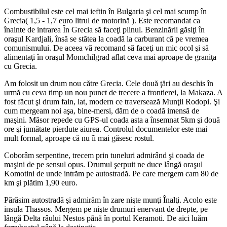
Combustibilul este cel mai ieftin în Bulgaria şi cel mai scump în
Grecia( 1,5 - 1,7 euro litrul de motorină ). Este recomandat ca
înainte de intrarea În Grecia să faceţi plinul. Benzinării găsiţi în
oraşul Kardjali, însă se stătea la coadă la carburant că pe vremea
comunismului. De aceea vă recomand să faceţi un mic ocol şi să
alimentaţi în oraşul Momchilgrad aflat ceva mai aproape de graniţa
cu Grecia.
Am folosit un drum nou către Grecia. Cele două ţări au deschis în
urmă cu ceva timp un nou punct de trecere a frontierei, la Makaza. A
fost făcut şi drum fain, lat, modern ce traversează Munţii Rodopi. Şi
cum mergeam noi aşa, bine-mersi, dăm de o coadă imensă de
maşini. Măsor repede cu GPS-ul coada asta a însemnat 5km şi două
ore şi jumătate pierdute aiurea. Controlul documentelor este mai
mult formal, aproape că nu îi mai găsesc rostul.
Coborâm serpentine, trecem prin tuneluri admirând şi coada de
maşini de pe sensul opus. Drumul şerpuit ne duce lângă oraşul
Komotini de unde intrăm pe autostradă. Pe care mergem cam 80 de
km şi plătim 1,90 euro.
Părăsim autostradă şi admirăm în zare nişte munţi Înalţi. Acolo este
insula Thassos. Mergem pe nişte drumuri enervant de drepte, pe
lângă Delta râului Nestos până în portul Keramoti. De aici luăm