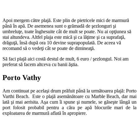
Apoi mergem către plajă. Este plin de pietricele mici de marmură
până în apă. De asemenea sunt o grămadă de şezlonguri şi
umbreluţe, toate înghesuite cât de mult se poate. Nu ai opţiunea să
stai altundeva. Altfel plaja este mică şi ca lăţime şi ca suprafaţă,
drăguţă, însă după ora 10 devine suprapopulată. De aceea vă
recomand să o vedeţi cât se poate de dimineaţă.
Să faci plajă aici costă destul de mult, 6 euro / şezlongul. Noi am
preferat să facem altceva cu banii ăştia.
Porto Vathy
Am continuat pe acelaşi drum prăfuit până la următoarea plajă: Porto
Varthi Beach. Este o plajă asemănătoare cu Marble Beach, dar mai
lată şi mai aerisita. Aşa cum îi spune şi numele, se găseşte lângă un
port folosit probabil pentru a căra pe apă blocurile mari de la
exploatarea de marmură aflată în apropiere.