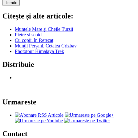
Citește și alte articole:
Muntele Mare și Cheile Turzii
Pietre și scoici
Cu copiii în Retezat
Munții Perșani, Cetatea Crizbav
Phototour Himalaya Trek
Distribuie
Urmareste
Contact