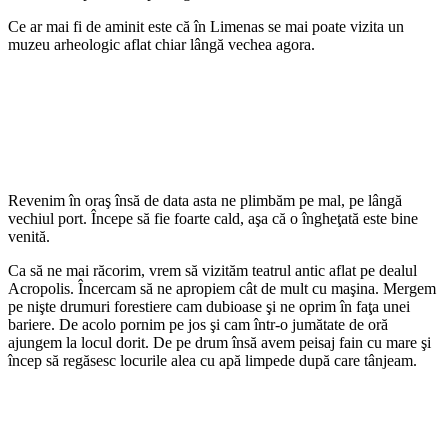
Ce ar mai fi de aminit este că în Limenas se mai poate vizita un
muzeu arheologic aflat chiar lângă vechea agora.
Revenim în oraş însă de data asta ne plimbăm pe mal, pe lângă
vechiul port. Începe să fie foarte cald, aşa că o îngheţată este bine
venită.
Ca să ne mai răcorim, vrem să vizităm teatrul antic aflat pe dealul
Acropolis. Încercam să ne apropiem cât de mult cu maşina. Mergem
pe nişte drumuri forestiere cam dubioase şi ne oprim în faţa unei
bariere. De acolo pornim pe jos şi cam într-o jumătate de oră
ajungem la locul dorit. De pe drum însă avem peisaj fain cu mare şi
încep să regăsesc locurile alea cu apă limpede după care tânjeam.