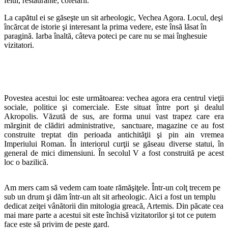
felul, restaurante, cofetarii.
La capătul ei se găseşte un sit arheologic, Vechea Agora. Locul, deşi
încărcat de istorie şi interesant la prima vedere, este însă lăsat în
paragină. Iarba înaltă, câteva poteci pe care nu se mai înghesuie
vizitatori.
Povestea acestui loc este următoarea: vechea agora era centrul vieţii
sociale, politice şi comerciale. Este situat între port şi dealul
Akropolis. Văzută de sus, are forma unui vast trapez care era
mărginit de clădiri administrative, sanctuare, magazine ce au fost
construite treptat din perioada antichităţii şi pin ain vremea
Imperiului Roman. În interiorul curţii se găseau diverse statui, în
general de mici dimensiuni. În secolul V a fost construită pe acest
loc o bazilică.
Am mers cam să vedem cam toate rămăşiţele. Într-un colţ trecem pe
sub un drum şi dăm într-un alt sit arheologic. Aici a fost un templu
dedicat zeiţei vânătorii din mitologia greacă, Artemis. Din păcate cea
mai mare parte a acestui sit este închisă vizitatorilor şi tot ce putem
face este să privim de peste gard.