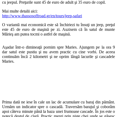
cu jeepul. Preţurile sunt 45 de euro de adult şi 35 euro de copil.
Mai multe detalii aici:
http://www.thassosoffroad.gr/en/tours/jeep-safari
O variantă mai economică este să închiriezi tu însuţi un jeep, preţul
este 45 de euro de maşină pe zi. Auzisem că în satul de munte
Mărieş am putea tocmi o astfel de maşină.
Aşadar într-o dimineaţă pornim spre Maries. Ajungem pe la ora 9
dar satul este pustiu şi nu avem practic cu cine vorbi. De aceea
continuăm încă 2 kilometri şi ne oprim lângă lacurile şi cascadele
Maries.
Prima dată ne iese în cale un lac de acumulare cu baraj din pământ.
Urmăm un indicator spre o cascadă. Traversăm barajul şi coborâm
apoi câteva minute până la baza unei frumoase cascade. În jos este o
potecă destul de clară. Practic mergi prin nişte chei unde se găsesc