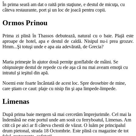
În prima seară am dat o raită prin staţiune, e destul de micuţa, cu
câteva restaurante, port şi un loc de joacă pentru copii.
Ormos Prinou
Prima zi plină în Thassos debutează, natural cu o baie. Plajă este
aproape de hotel, apa e destul de caldă. Nisipul nu-i prea grozav.
Hmm...Şi totuşi unde e apa aia adevărată, de Grecia?
Maria primeşte în ajutor două perniţe gonflabile de mâini. Se
obişnuieşte destul de repede cu ele aşa că nu mai aveam emoţii cu
intratul şi ieşitul din apă.
Noemi este foarte încântată de acest loc. Spre deosebire de mine,
care ştiam ce caut: plaje cu nisip fin şi apa limpede-limpede.
Limenas
După prima baie mergem să mai cercetăm împrejurimile. Cel mai la
îndemână ne este portul unde am sosit cu ferryboatul, Limenas. Am
citit că pe aici ar fi câteva chestii de văzut. O luăm pe principalul
drum pietonal, strada 18 Octombrie. Este plină cu magazine de tot