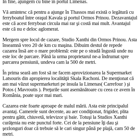
În fine, ajungem cu bine în portul Limenas.
Vă amintesc că pentru a ajunge în Thassos mai există o legătură cu
ferryboatul între oraşul Kavala şi portul Ormos Prinou. Dezavantajul
este că acest ferryboat circula mai rar şi costă mai mult. Avantajul
este că nu e deloc aglomerat.
Mergem spre locul de cazare, Studio Xanthi din Ormos Prinou. Asta
înseamnă vreo 20 de km cu maşina. Dibuim destul de repede
cazarea însă are o mare problemă: este pe o stradă îngustă unde nu
este loc de parcare. Până la urma proprietarul ne-a îndrumat spre
parcarea pensiunii, undeva cam la 500 de metri.
În prima seară am fost să ne facem aprovizionarea la Supermarket
Latsouris din apropierea localităţii Skala Rachoni. De menţionat că
am mai văzut supermarketuri pe insula la Limenas( Carrefour ) şi
Potos ( Mavroutis ). Preţurile sunt asemănătoare cu ceea ce avem în
România, poate uşor mai mari.
Cazarea este foarte aproape de malul mării. Asta este principalul
avantaj. Camerele sunt decente, au aer condiţionat, frigider, plita
pentru gătit, chiuvetă, televizor şi baie. Totuşi la Studios Xanthi
curăţenia nu este punctul forte. Cei de la pensiune îţi dau şi
şezlonguri doar că trebuie să le cari singur până pe plajă, cam 50 de
metri.