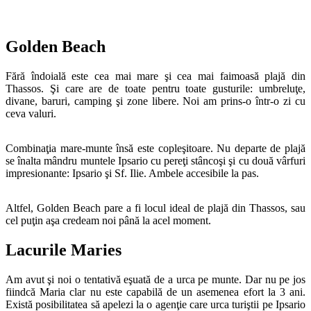
Golden Beach
Fără îndoială este cea mai mare şi cea mai faimoasă plajă din
Thassos. Şi care are de toate pentru toate gusturile: umbreluţe,
divane, baruri, camping şi zone libere. Noi am prins-o într-o zi cu
ceva valuri.
Combinaţia mare-munte însă este copleşitoare. Nu departe de plajă
se înalta mândru muntele Ipsario cu pereţi stâncoşi şi cu două vârfuri
impresionante: Ipsario şi Sf. Ilie. Ambele accesibile la pas.
Altfel, Golden Beach pare a fi locul ideal de plajă din Thassos, sau
cel puţin aşa credeam noi până la acel moment.
Lacurile Maries
Am avut şi noi o tentativă eşuată de a urca pe munte. Dar nu pe jos
fiindcă Maria clar nu este capabilă de un asemenea efort la 3 ani.
Există posibilitatea să apelezi la o agenţie care urca turiştii pe Ipsario