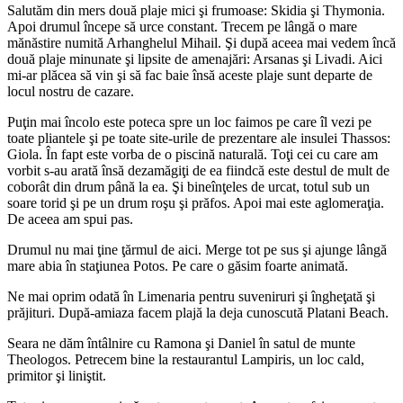
Salutăm din mers două plaje mici şi frumoase: Skidia şi Thymonia.
Apoi drumul începe să urce constant. Trecem pe lângă o mare
mănăstire numită Arhanghelul Mihail. Şi după aceea mai vedem încă
două plaje minunate şi lipsite de amenajări: Arsanas şi Livadi. Aici
mi-ar plăcea să vin şi să fac baie însă aceste plaje sunt departe de
locul nostru de cazare.
Puţin mai încolo este poteca spre un loc faimos pe care îl vezi pe
toate pliantele şi pe toate site-urile de prezentare ale insulei Thassos:
Giola. În fapt este vorba de o piscină naturală. Toţi cei cu care am
vorbit s-au arată însă dezamăgiţi de ea fiindcă este destul de mult de
coborât din drum până la ea. Şi bineînţeles de urcat, totul sub un
soare torid şi pe un drum roşu şi prăfos. Apoi mai este aglomeraţia.
De aceea am spui pas.
Drumul nu mai ţine ţărmul de aici. Merge tot pe sus şi ajunge lângă
mare abia în staţiunea Potos. Pe care o găsim foarte animată.
Ne mai oprim odată în Limenaria pentru suveniruri şi îngheţată şi
prăjituri. După-amiaza facem plajă la deja cunoscută Platani Beach.
Seara ne dăm întâlnire cu Ramona şi Daniel în satul de munte
Theologos. Petrecem bine la restaurantul Lampiris, un loc cald,
primitor şi liniştit.