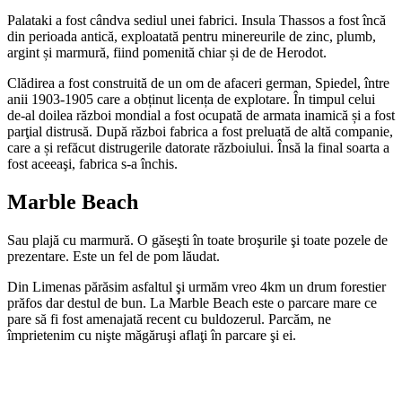
Palataki a fost cândva sediul unei fabrici. Insula Thassos a fost încă
din perioada antică, exploatată pentru minereurile de zinc, plumb,
argint și marmură, fiind pomenită chiar și de de Herodot.
Clădirea a fost construită de un om de afaceri german, Spiedel, între
anii 1903-1905 care a obținut licența de explotare. În timpul celui
de-al doilea război mondial a fost ocupată de armata inamică și a fost
parţial distrusă. După război fabrica a fost preluată de altă companie,
care a și refăcut distrugerile datorate războiului. Însă la final soarta a
fost aceeaşi, fabrica s-a închis.
Marble Beach
Sau plajă cu marmură. O găseşti în toate broşurile şi toate pozele de
prezentare. Este un fel de pom lăudat.
Din Limenas părăsim asfaltul şi urmăm vreo 4km un drum forestier
prăfos dar destul de bun. La Marble Beach este o parcare mare ce
pare să fi fost amenajată recent cu buldozerul. Parcăm, ne
împrietenim cu nişte măgăruşi aflaţi în parcare şi ei.