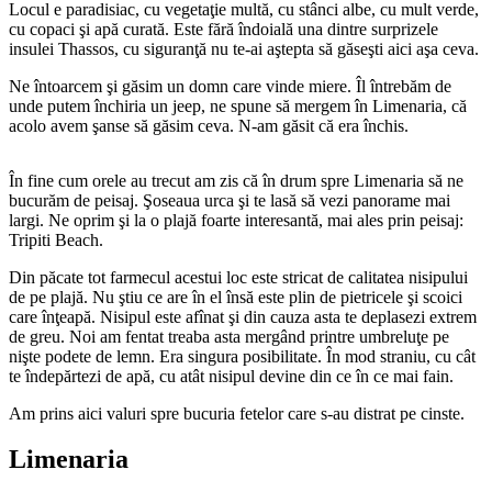
Locul e paradisiac, cu vegetaţie multă, cu stânci albe, cu mult verde,
cu copaci şi apă curată. Este fără îndoială una dintre surprizele
insulei Thassos, cu siguranţă nu te-ai aştepta să găseşti aici aşa ceva.
Ne întoarcem şi găsim un domn care vinde miere. Îl întrebăm de
unde putem închiria un jeep, ne spune să mergem în Limenaria, că
acolo avem şanse să găsim ceva. N-am găsit că era închis.
În fine cum orele au trecut am zis că în drum spre Limenaria să ne
bucurăm de peisaj. Şoseaua urca şi te lasă să vezi panorame mai
largi. Ne oprim şi la o plajă foarte interesantă, mai ales prin peisaj:
Tripiti Beach.
Din păcate tot farmecul acestui loc este stricat de calitatea nisipului
de pe plajă. Nu ştiu ce are în el însă este plin de pietricele şi scoici
care înţeapă. Nisipul este afînat şi din cauza asta te deplasezi extrem
de greu. Noi am fentat treaba asta mergând printre umbreluţe pe
nişte podete de lemn. Era singura posibilitate. În mod straniu, cu cât
te îndepărtezi de apă, cu atât nisipul devine din ce în ce mai fain.
Am prins aici valuri spre bucuria fetelor care s-au distrat pe cinste.
Limenaria