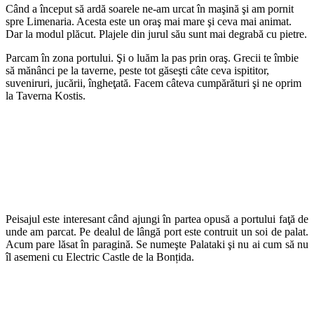
Când a început să ardă soarele ne-am urcat în maşină şi am pornit
spre Limenaria. Acesta este un oraş mai mare şi ceva mai animat.
Dar la modul plăcut. Plajele din jurul său sunt mai degrabă cu pietre.
Parcam în zona portului. Şi o luăm la pas prin oraş. Grecii te îmbie
să mănânci pe la taverne, peste tot găseşti câte ceva ispititor,
suveniruri, jucării, îngheţată. Facem câteva cumpărături şi ne oprim
la Taverna Kostis.
Peisajul este interesant când ajungi în partea opusă a portului faţă de
unde am parcat. Pe dealul de lângă port este contruit un soi de palat.
Acum pare lăsat în paragină. Se numeşte Palataki şi nu ai cum să nu
îl asemeni cu Electric Castle de la Bonțida.