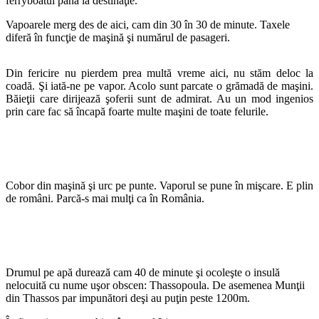
ferryboatul până la destinaţie.
Vapoarele merg des de aici, cam din 30 în 30 de minute. Taxele
diferă în funcţie de maşină şi numărul de pasageri.
Din fericire nu pierdem prea multă vreme aici, nu stăm deloc la
coadă. Şi iată-ne pe vapor. Acolo sunt parcate o grămadă de maşini.
Băieţii care dirijează şoferii sunt de admirat. Au un mod ingenios
prin care fac să încapă foarte multe maşini de toate felurile.
Cobor din maşină şi urc pe punte. Vaporul se pune în mişcare. E plin
de români. Parcă-s mai mulţi ca în România.
Drumul pe apă durează cam 40 de minute şi ocoleşte o insulă
nelocuită cu nume uşor obscen: Thassopoula. De asemenea Munţii
din Thassos par impunători deşi au puţin peste 1200m.