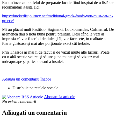
Eu am încercat tot felul de preparate locale fiind inspirat de o listă de
recomandări găsită aici:
https://bucketlistjourney.net/traditional-greek-foods-you-must-eat-in-
greece/
Mi-au plăcut mult Pastitsio, Saganaki, Loukoumades, Calamarul. De
asemenea dau o notă bună pentru prăjituri. Deşi când le vezi ai
impresia că vor fi teribil de dulci şi îţi vor face sete, în realitate sunt
foarte gustoase şi mai ales porţionate exact cât trebuie.
Prin Thassos ar mai fi de făcut şi de văzut multe alte lucruri. Poate
cu o altă ocazie voi reuşi să urc şi pe munte şi să vizitez mai
îndeaproape şi partea de sud a insulei.
Adaugă un comentariu
Înapoi
Distribuie pe retelele sociale
Abonare la articole
Nu exista comentarii
Adăugati un comentariu