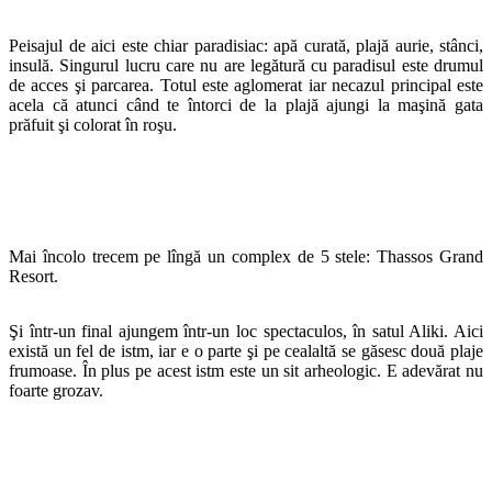
Peisajul de aici este chiar paradisiac: apă curată, plajă aurie, stânci,
insulă. Singurul lucru care nu are legătură cu paradisul este drumul
de acces şi parcarea. Totul este aglomerat iar necazul principal este
acela că atunci când te întorci de la plajă ajungi la maşină gata
prăfuit şi colorat în roşu.
Mai încolo trecem pe lîngă un complex de 5 stele: Thassos Grand
Resort.
Şi într-un final ajungem într-un loc spectaculos, în satul Aliki. Aici
există un fel de istm, iar e o parte şi pe cealaltă se găsesc două plaje
frumoase. În plus pe acest istm este un sit arheologic. E adevărat nu
foarte grozav.