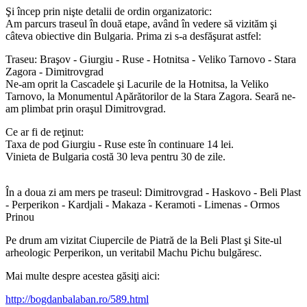
Şi încep prin nişte detalii de ordin organizatoric:
Am parcurs traseul în două etape, având în vedere să vizităm şi
câteva obiective din Bulgaria. Prima zi s-a desfăşurat astfel:
Traseu: Braşov - Giurgiu - Ruse - Hotnitsa - Veliko Tarnovo - Stara
Zagora - Dimitrovgrad
Ne-am oprit la Cascadele şi Lacurile de la Hotnitsa, la Veliko
Tarnovo, la Monumentul Apărătorilor de la Stara Zagora. Seară ne-
am plimbat prin oraşul Dimitrovgrad.
Ce ar fi de reţinut:
Taxa de pod Giurgiu - Ruse este în continuare 14 lei.
Vinieta de Bulgaria costă 30 leva pentru 30 de zile.
În a doua zi am mers pe traseul: Dimitrovgrad - Haskovo - Beli Plast
- Perperikon - Kardjali - Makaza - Keramoti - Limenas - Ormos
Prinou
Pe drum am vizitat Ciupercile de Piatră de la Beli Plast şi Site-ul
arheologic Perperikon, un veritabil Machu Pichu bulgăresc.
Mai multe despre acestea găsiţi aici:
http://bogdanbalaban.ro/589.html