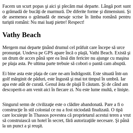
Facem un scurt popas şi aici şi plecăm mai departe. Lângă port sunt
o grămadă de bucăţi de marmură. De diferite forme şi dimensiuni. Şi
de asemenea o grămadă de mesaje scrise în limba română pentru
turiştii români: Nu mai luaţi pietre! Respect!
Vathy Beach
Mergem mai departe ţinând drumul cel prăfuit care începe să urce
pronunţat. Undeva pe GPS apare încă o plajă, Vathi Beach. Există şi
un drum de acces până spre ea însă din fericire nu ajunge cu maşina
pe plaja asta. Pe ultima parte trebuie să cobori o pantă cam abuptă.
Ei bine asta este plaja de care ne-am îndrăgostit. Este situată într-un
golf mărginit de păduri, este îngustă şi mai tot timpul în umbră. Iar
apa este atât de curată. Genul ăsta de plajă îl căutam. Şi de când am
descoperit-o am venit aici în fiecare zi. Nu este lume multă, e linişte.
Singurul semn de civilizaţie este o clădire abandonată. Pare a fi o
construcţie în stil colonial ce nu a fost niciodată finalizată. O tipă
care locuieşte în Thassos povestea că proprietarul acestui teren a vrut
să construiască un hotel în secret, fără autorizaţiile necesare. Şi până
la un punct a şi reuşit.