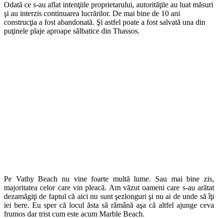
Odată ce s-au aflat intenţiile proprietarului, autorităţile au luat măsuri
şi au interzis continuarea lucrărilor. De mai bine de 10 ani
construcţia a fost abandonată. Şi astfel poate a fost salvată una din
puţinele plaje aproape sălbatice din Thassos.
Pe Vathy Beach nu vine foarte multă lume. Sau mai bine zis,
majoritatea celor care vin pleacă. Am văzut oameni care s-au arătat
dezamăgiţi de faptul că aici nu sunt şezlonguri şi nu ai de unde să îţi
iei bere. Eu sper că locul ăsta să rămână aşa că altfel ajunge ceva
frumos dar trist cum este acum Marble Beach.