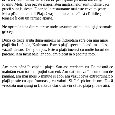
Ioannu Mela. Din păcate majoritatea magazinelor sunt închise căci
grecii sunt la siesta. Doar pe la restaurante mai este ceva mişcare.
Mi-a plăcut tare mult Piaţa Oraşului, nu e mare însă clădirile şi
terasele îi dau un farmec aparte.
Ne oprim la una dintre terase unde savuram ardei umpluţi şi sarmale
greceşti.
După ce trece arşiţa după-amiezii ne îndreptăm spre cea mai mare
plajă din Lefkada, Kathisma. Este o plajă spectaculoasă, mai ales
văzută de sus. Dar şi de jos. Este o plajă imensă cu multe locuri de
parcare. Am făcut baie iar apoi am plecat la o şedinţă foto.
Am mers până în capătul plajei. Sau aşa credeam eu. Pe măsură ce
înaintăm erau tot mai puţini oameni. Am dat cumva într-un drum de
pământ, am mai mers 5 minute şi apoi am văzut ceva extraordinar: o
plajă pustie cu ape frumoase, cu valuri. Şi fără picior de om. Dacă
vreodată mai ajung în Lefkada clar o să vin să fac plajă şi baie aici.