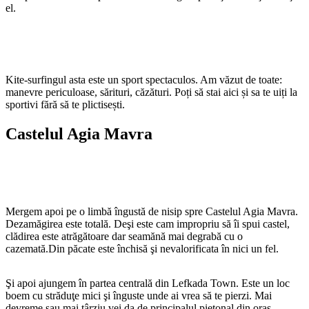
el.
Kite-surfingul asta este un sport spectaculos. Am văzut de toate:
manevre periculoase, sărituri, căzături. Poți să stai aici și sa te uiți la
sportivi fără să te plictisești.
Castelul Agia Mavra
Mergem apoi pe o limbă îngustă de nisip spre Castelul Agia Mavra.
Dezamăgirea este totală. Deşi este cam impropriu să îi spui castel,
clădirea este atrăgătoare dar seamănă mai degrabă cu o
cazemată.Din păcate este închisă şi nevalorificata în nici un fel.
Şi apoi ajungem în partea centrală din Lefkada Town. Este un loc
boem cu străduţe mici şi înguste unde ai vrea să te pierzi. Mai
devreme sau mai târziu vei da de principalul pietonal din oraş,