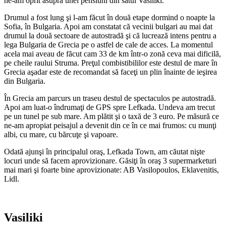
ne-am oprit asupra unei pensiuni din satul Vasiliki.
Drumul a fost lung şi l-am făcut în două etape dormind o noapte la
Sofia, în Bulgaria. Apoi am constatat că vecinii bulgari au mai dat
drumul la două sectoare de autostradă şi că lucrează intens pentru a
lega Bulgaria de Grecia pe o astfel de cale de acces. La momentul
acela mai aveau de făcut cam 33 de km într-o zonă ceva mai dificilă,
pe cheile raului Struma. Preţul combistibililor este destul de mare în
Grecia aşadar este de recomandat să faceţi un plin înainte de ieşirea
din Bulgaria.
În Grecia am parcurs un traseu destul de spectaculos pe autostradă.
Apoi am luat-o îndrumaţi de GPS spre Lefkada. Undeva am trecut
pe un tunel pe sub mare. Am plătit şi o taxă de 3 euro. Pe măsură ce
ne-am apropiat peisajul a devenit din ce în ce mai frumos: cu munţi
albi, cu mare, cu bărcuţe şi vapoare.
Odată ajunşi în principalul oraş, Lefkada Town, am căutat nişte
locuri unde să facem aprovizionare. Găsiţi în oraş 3 supermarketuri
mai mari şi foarte bine aprovizionate: AB Vasilopoulos, Eklavenitis,
Lidl.
Vasiliki