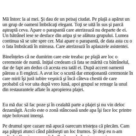
Mă întorc la ai mei. Şi dau de un peisaj ciudat. Pe plajă a apărut un
un grup de oameni îmbrăcaţi elegant. Toţi se uită în sus şi parcă
aşteaptă ceva. Apare o parapantă care aterizează nu departe de ei.
Un bătrânel iese se desface din aripa şi se alătura grupului. Lumea
continua să se uite spre cer. Mai apare o parapantă, de data asta cu o
o fata îmbrăcată în mireasa. Care aterizează în aplauzele asistentei.
Bineînțeles că ne dumirim care este treaba: pe plajă are loc o
ceremonie de nuntă. Iniţial credeam că fata se mărită cu bătrânelul,
dar de fapt am dedus că acesta era tatăl ei. După accent oamenii
păreau a fi englezi. A avut loc o scurtă dar emoţionantă ceremonie în
care mirii îşi jură iubire veşnică şi încă câteva chestii de care
probabil că vor uita după vreo lună, apoi grupul se retrage la unul
din restaurantele aflate în apropierea plajei.
Eu mă duc să fac poze şi în cealaltă parte a plajei şi nu vin deloc
dezamăgit. Acolo este o zonă stâncoasă unde apa îşi face loc printre
nişte bolovani imenşi.
Pe drumul spre cazare mă apucă oarecum tristeţea că plecăm. Cam
aşa păţeşti atunci când părăseşti un loc frumos. Şi deşi eu n-am