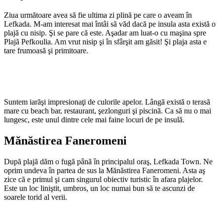
Ziua următoare avea să fie ultima zi plină pe care o aveam în
Lefkada. M-am interesat mai întâi să văd dacă pe insula asta există o
plajă cu nisip. Şi se pare că este. Aşadar am luat-o cu maşina spre
Plajă Pefkoulia. Am vrut nisip şi în sfârşit am găsit! Şi plaja asta e
tare frumoasă şi primitoare.
Suntem iarăşi impresionaţi de culorile apelor. Lângă există o terasă
mare cu beach bar, restaurant, şezlonguri şi piscină. Ca să nu o mai
lungesc, este unul dintre cele mai faine locuri de pe insulă.
Mănăstirea Faneromeni
După plajă dăm o fugă până în principalul oraş, Lefkada Town. Ne
oprim undeva în partea de sus la Mănăstirea Faneromeni. Asta aş
zice că e primul şi cam singurul obiectiv turistic în afara plajelor.
Este un loc liniştit, umbros, un loc numai bun să te ascunzi de
soarele torid al verii.