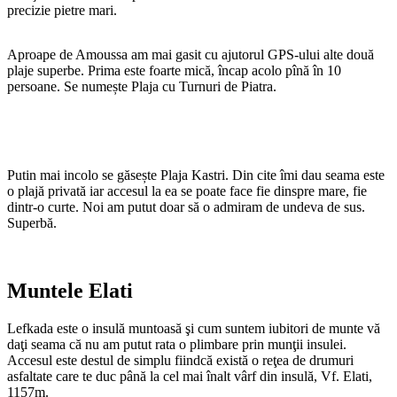
precizie pietre mari.
Aproape de Amoussa am mai gasit cu ajutorul GPS-ului alte două
plaje superbe. Prima este foarte mică, încap acolo pînă în 10
persoane. Se numește Plaja cu Turnuri de Piatra.
Putin mai incolo se găsește Plaja Kastri. Din cite îmi dau seama este
o plajă privată iar accesul la ea se poate face fie dinspre mare, fie
dintr-o curte. Noi am putut doar să o admiram de undeva de sus.
Superbă.
Muntele Elati
Lefkada este o insulă muntoasă şi cum suntem iubitori de munte vă
daţi seama că nu am putut rata o plimbare prin munţii insulei.
Accesul este destul de simplu fiindcă există o reţea de drumuri
asfaltate care te duc până la cel mai înalt vârf din insulă, Vf. Elati,
1157m.