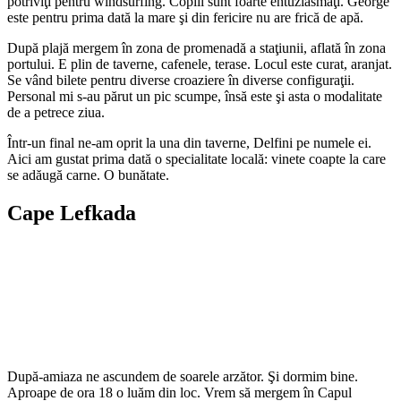
potriviţi pentru windsurfing. Copiii sunt foarte entuziasmaţi. George
este pentru prima dată la mare şi din fericire nu are frică de apă.
După plajă mergem în zona de promenadă a staţiunii, aflată în zona
portului. E plin de taverne, cafenele, terase. Locul este curat, aranjat.
Se vând bilete pentru diverse croaziere în diverse configuraţii.
Personal mi s-au părut un pic scumpe, însă este şi asta o modalitate
de a petrece ziua.
Într-un final ne-am oprit la una din taverne, Delfini pe numele ei.
Aici am gustat prima dată o specialitate locală: vinete coapte la care
se adăugă carne. O bunătate.
Cape Lefkada
După-amiaza ne ascundem de soarele arzător. Şi dormim bine.
Aproape de ora 18 o luăm din loc. Vrem să mergem în Capul