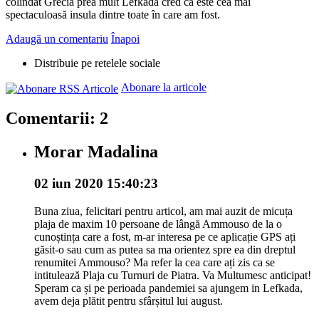
colindat Grecia prea mult Lefkada cred că este cea mai
spectaculoasă insula dintre toate în care am fost.
Adaugă un comentariu
Înapoi
Distribuie pe retelele sociale
Abonare la articole
Comentarii: 2
Morar Madalina
02 iun 2020 15:40:23
Buna ziua, felicitari pentru articol, am mai auzit de micuța
plaja de maxim 10 persoane de lângă Ammouso de la o
cunoștința care a fost, m-ar interesa pe ce aplicație GPS ați
găsit-o sau cum as putea sa ma orientez spre ea din dreptul
renumitei Ammouso? Ma refer la cea care ați zis ca se
intitulează Plaja cu Turnuri de Piatra. Va Multumesc anticipat!
Speram ca și pe perioada pandemiei sa ajungem in Lefkada,
avem deja plătit pentru sfârșitul lui august.