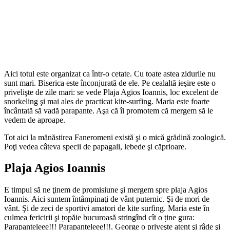
Aici totul este organizat ca într-o cetate. Cu toate astea zidurile nu
sunt mari. Biserica este înconjurată de ele. Pe cealaltă ieşire este o
privelişte de zile mari: se vede Plaja Agios Ioannis, loc excelent de
snorkeling şi mai ales de practicat kite-surfing. Maria este foarte
încântată să vadă parapante. Aşa că îi promotem că mergem să le
vedem de aproape.
Tot aici la mănăstirea Faneromeni există şi o mică grădină zoologică.
Poţi vedea câteva specii de papagali, lebede şi căprioare.
Plaja Agios Ioannis
E timpul să ne ţinem de promisiune şi mergem spre plaja Agios
Ioannis. Aici suntem întâmpinaţi de vânt puternic. Şi de mori de
vânt. Şi de zeci de sportivi amatori de kite surfing. Maria este în
culmea fericirii şi țopăie bucuroasă stringînd cît o ține gura:
Parapanteleee!!! Parapanteleee!!!. George o priveşte atent şi râde şi