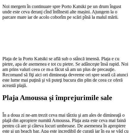
Noi mergem în continuare spre Porto Katsiki pe un drum îngust
unde este ceva deranj cînd întîlnesti alte mașini. Ajungem la o
parcare mare iar de acolo coborîm pe scări pînă la malul mării.
Plaja de la Porto Katsiki se află sub o stâncă imensă. Plaja e cu
pietre, apa de asemenea e tot cu pietre. Se adânceşte însă rapid. Noi
am prins valuri ceea ce m-a făcut să am un plus de precauţie.
Recomand să fiţi aici ori dimineaţa devreme ori spre seară că atunci
este lume mai puţină şi vă puteţi bucura din plin de ceea ce oferă
această plajă.
Plaja Amoussa și împrejurimile sale
În a doua zi ne-am trezit ceva mai târziu şi am ales de dimineaţă o
plajă din apropiere numită Amoussa. Plaja asta este ceva mai faină
pentru că are şi câteva locuri umbroase. De asemenea în apropiere
este şi un beach bar. Apa este incredibil de curată iar în ea se văd cu