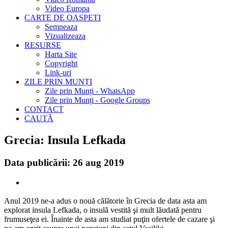
Video Europa
CARTE DE OASPETI
Semneaza
Vizualizeaza
RESURSE
Harta Site
Copyright
Link-uri
ZILE PRIN MUNȚI
Zile prin Munți - WhatsApp
Zile prin Munți - Google Groups
CONTACT
CAUTĂ
Grecia: Insula Lefkada
Data publicării: 26 aug 2019
Anul 2019 ne-a adus o nouă călătorie în Grecia de data asta am
explorat insula Lefkada, o insulă vestită şi mult lăudată pentru
frumuseţea ei. Înainte de asta am studiat puţin ofertele de cazare şi