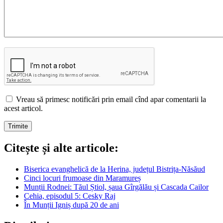
Vreau să primesc notificări prin email cînd apar comentarii la
acest articol.
Citește și alte articole:
Biserica evanghelică de la Herina, județul Bistrița-Năsăud
Cinci locuri frumoase din Maramureș
Munții Rodnei: Tăul Știol, șaua Gîrgălău și Cascada Cailor
Cehia, episodul 5: Cesky Raj
În Munții Igniș după 20 de ani