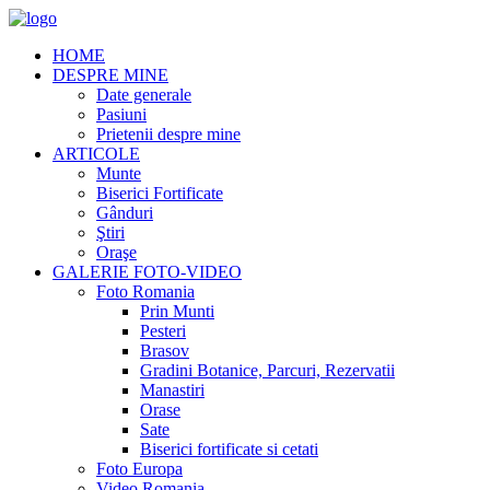
HOME
DESPRE MINE
Date generale
Pasiuni
Prietenii despre mine
ARTICOLE
Munte
Biserici Fortificate
Gânduri
Ştiri
Oraşe
GALERIE FOTO-VIDEO
Foto Romania
Prin Munti
Pesteri
Brasov
Gradini Botanice, Parcuri, Rezervatii
Manastiri
Orase
Sate
Biserici fortificate si cetati
Foto Europa
Video Romania