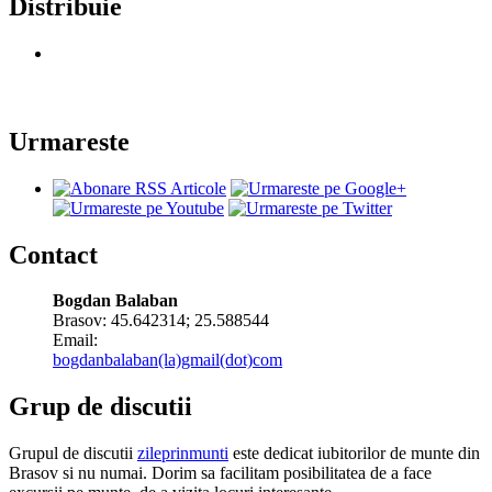
Distribuie
Urmareste
Contact
Bogdan Balaban
Brasov:
45.642314
;
25.588544
Email:
bogdanbalaban(la)gmail(dot)com
Grup de discutii
Grupul de discutii
zileprinmunti
este dedicat iubitorilor de munte din
Brasov si nu numai. Dorim sa facilitam posibilitatea de a face