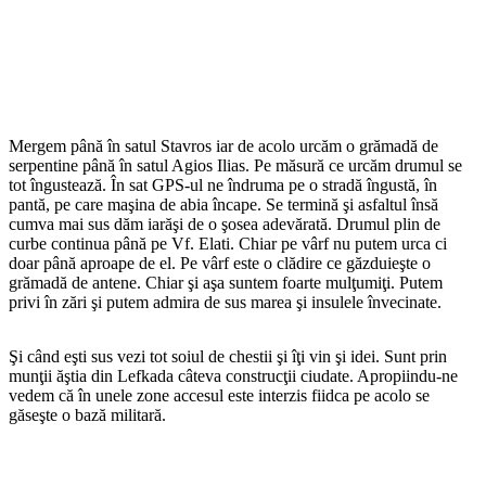
Mergem până în satul Stavros iar de acolo urcăm o grămadă de
serpentine până în satul Agios Ilias. Pe măsură ce urcăm drumul se
tot îngustează. În sat GPS-ul ne îndruma pe o stradă îngustă, în
pantă, pe care maşina de abia încape. Se termină şi asfaltul însă
cumva mai sus dăm iarăşi de o şosea adevărată. Drumul plin de
curbe continua până pe Vf. Elati. Chiar pe vârf nu putem urca ci
doar până aproape de el. Pe vârf este o clădire ce găzduieşte o
grămadă de antene. Chiar şi aşa suntem foarte mulţumiţi. Putem
privi în zări şi putem admira de sus marea şi insulele învecinate.
Şi când eşti sus vezi tot soiul de chestii şi îţi vin şi idei. Sunt prin
munţii ăştia din Lefkada câteva construcţii ciudate. Apropiindu-ne
vedem că în unele zone accesul este interzis fiidca pe acolo se
găseşte o bază militară.