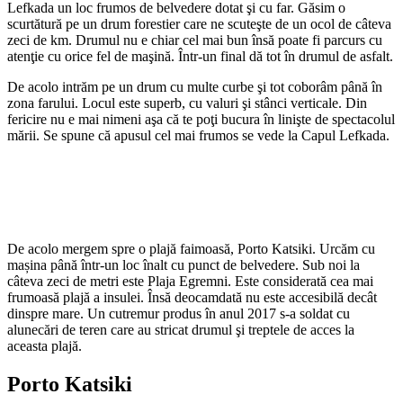
Lefkada un loc frumos de belvedere dotat şi cu far. Găsim o
scurtătură pe un drum forestier care ne scuteşte de un ocol de câteva
zeci de km. Drumul nu e chiar cel mai bun însă poate fi parcurs cu
atenţie cu orice fel de maşină. Într-un final dă tot în drumul de asfalt.
De acolo intrăm pe un drum cu multe curbe şi tot coborâm până în
zona farului. Locul este superb, cu valuri şi stânci verticale. Din
fericire nu e mai nimeni aşa că te poţi bucura în linişte de spectacolul
mării. Se spune că apusul cel mai frumos se vede la Capul Lefkada.
De acolo mergem spre o plajă faimoasă, Porto Katsiki. Urcăm cu
mașina până într-un loc înalt cu punct de belvedere. Sub noi la
câteva zeci de metri este Plaja Egremni. Este considerată cea mai
frumoasă plajă a insulei. Însă deocamdată nu este accesibilă decât
dinspre mare. Un cutremur produs în anul 2017 s-a soldat cu
alunecări de teren care au stricat drumul şi treptele de acces la
aceasta plajă.
Porto Katsiki