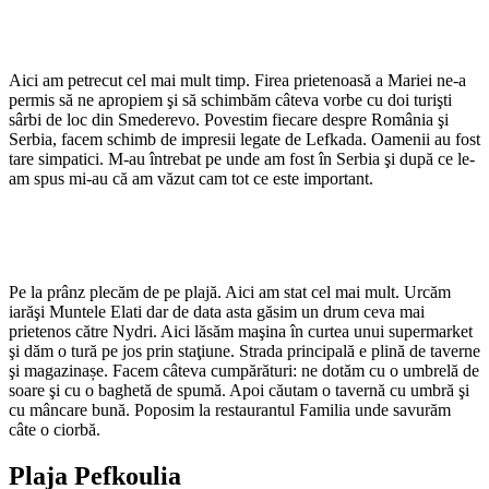
Aici am petrecut cel mai mult timp. Firea prietenoasă a Mariei ne-a
permis să ne apropiem şi să schimbăm câteva vorbe cu doi turişti
sârbi de loc din Smederevo. Povestim fiecare despre România şi
Serbia, facem schimb de impresii legate de Lefkada. Oamenii au fost
tare simpatici. M-au întrebat pe unde am fost în Serbia şi după ce le-
am spus mi-au că am văzut cam tot ce este important.
Pe la prânz plecăm de pe plajă. Aici am stat cel mai mult. Urcăm
iarăşi Muntele Elati dar de data asta găsim un drum ceva mai
prietenos către Nydri. Aici lăsăm maşina în curtea unui supermarket
şi dăm o tură pe jos prin staţiune. Strada principală e plină de taverne
şi magazinașe. Facem câteva cumpărături: ne dotăm cu o umbrelă de
soare şi cu o baghetă de spumă. Apoi căutam o tavernă cu umbră şi
cu mâncare bună. Poposim la restaurantul Familia unde savurăm
câte o ciorbă.
Plaja Pefkoulia