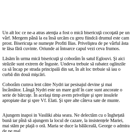
Un alt loc ce ne-a atras atenţia a fost o mică bisericuţă cocoţată pe un
vârf. Mergem până la ea însă urcăm cu greu fiindcă drumul este cam
prost. Bisericuţa se numeşte Profiti Ilias. Priveliştea de pe vârful ăsta
te lăsa fără cuvinte. Oriunde ai întoarce capul vezi ceva frumos.
Lăsăm în urma mică bisericuţă şi coborâm în satul Eglouvi. Şi aici
străzile sunt extrem de înguste. Undeva trebuie să rabatez oglinzile
ca să încap pe strada principală din sat, în alt loc trebuie să iau o
curbă din două mişcări.
Coborâm cumva lent către Nydri iar pesisajul devine şi mai
încântător. Lângă Nydri este un mare golf în care sunt ancorate o
serie de bărcuţe. În acelaşi timp avem privelişte şi spre insulele
apropiate dar şi spre Vf. Elati. Şi spre alte câteva sate de munte.
Ajungem inapoi in Vasiliki abia seara. Ne delectăm cu o înghețată
bună iar pînă să ajungem la locul de cazare, la insistențele Mariei,
mai stăm pe plajă o oră. Maria se duce la bălăceală, George o admira
de pe mal.