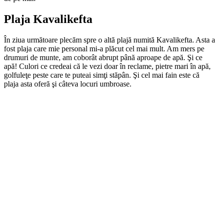
Plaja Kavalikefta
În ziua următoare plecăm spre o altă plajă numită Kavalikefta. Asta a
fost plaja care mie personal mi-a plăcut cel mai mult. Am mers pe
drumuri de munte, am coborât abrupt până aproape de apă. Şi ce
apă! Culori ce credeai că le vezi doar în reclame, pietre mari în apă,
golfuleţe peste care te puteai simţi stăpân. Şi cel mai fain este că
plaja asta oferă şi câteva locuri umbroase.