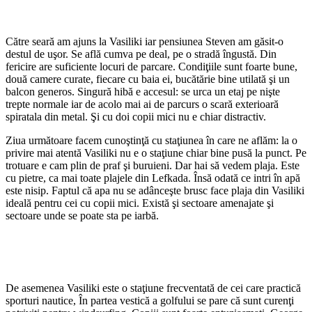
Către seară am ajuns la Vasiliki iar pensiunea Steven am găsit-o
destul de uşor. Se află cumva pe deal, pe o stradă îngustă. Din
fericire are suficiente locuri de parcare. Condiţiile sunt foarte bune,
două camere curate, fiecare cu baia ei, bucătărie bine utilată şi un
balcon generos. Singură hibă e accesul: se urca un etaj pe nişte
trepte normale iar de acolo mai ai de parcurs o scară exterioară
spiratala din metal. Şi cu doi copii mici nu e chiar distractiv.
Ziua următoare facem cunoştinţă cu staţiunea în care ne aflăm: la o
privire mai atentă Vasiliki nu e o staţiune chiar bine pusă la punct. Pe
trotuare e cam plin de praf şi buruieni. Dar hai să vedem plaja. Este
cu pietre, ca mai toate plajele din Lefkada. Însă odată ce intri în apă
este nisip. Faptul că apa nu se adânceşte brusc face plaja din Vasiliki
ideală pentru cei cu copii mici. Există şi sectoare amenajate şi
sectoare unde se poate sta pe iarbă.
De asemenea Vasiliki este o staţiune frecventată de cei care practică
sporturi nautice, În partea vestică a golfului se pare că sunt curenţi