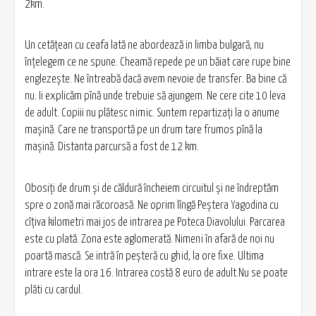
2km.
Un cetățean cu ceafa lată ne abordează in limba bulgară, nu
înțelegem ce ne spune. Cheamă repede pe un băiat care rupe bine
englezește. Ne întreabă dacă avem nevoie de transfer. Ba bine că
nu. Ii explicăm pînă unde trebuie să ajungem. Ne cere cite 10 leva
de adult. Copiii nu plătesc nimic. Suntem repartizați la o anume
mașină. Care ne transportă pe un drum tare frumos pînă la
mașină. Distanta parcursă a fost de 12 km.
Obosiți de drum și de căldură încheiem circuitul și ne îndreptăm
spre o zonă mai răcoroasă. Ne oprim lîngă Peștera Yagodina cu
cîțiva kilometri mai jos de intrarea pe Poteca Diavolului. Parcarea
este cu plată. Zona este aglomerată. Nimeni în afară de noi nu
poartă mască. Se intră în peșteră cu ghid, la ore fixe. Ultima
intrare este la ora 16. Intrarea costă 8 euro de adult.Nu se poate
plăti cu cardul.