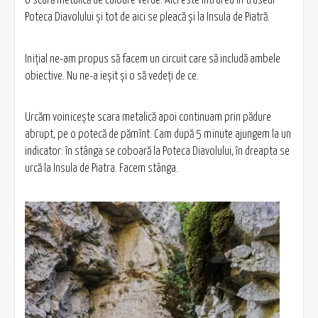
o scară metalică de culoare verde. Aici este intrarea în traseul
Poteca Diavolului și tot de aici se pleacă și la Insula de Piatră.
Inițial ne-am propus să facem un circuit care să includă ambele
obiective. Nu ne-a ieșit și o să vedeți de ce.
Urcăm voinicește scara metalică apoi continuam prin pădure
abrupt, pe o potecă de pămînt. Cam după 5 minute ajungem la un
indicator: în stânga se coboară la Poteca Diavolului, în dreapta se
urcă la Insula de Piatra. Facem stânga.