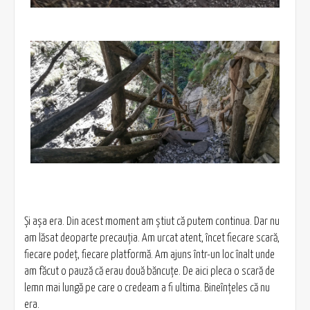
Și așa era. Din acest moment am știut că putem continua. Dar nu
am lăsat deoparte precauția. Am urcat atent, încet fiecare scară,
fiecare podeț, fiecare platformă. Am ajuns într-un loc înalt unde
am făcut o pauză că erau două băncuțe. De aici pleca o scară de
lemn mai lungă pe care o credeam a fi ultima. Bineînțeles că nu
era.