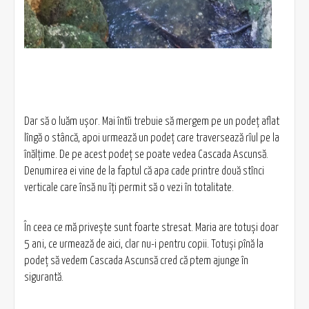
Dar să o luăm ușor. Mai întîi trebuie să mergem pe un podeț aflat
lîngă o stâncă, apoi urmează un podeț care traversează rîul pe la
înălțime. De pe acest podeț se poate vedea Cascada Ascunsă.
Denumirea ei vine de la faptul că apa cade printre două stînci
verticale care însă nu îți permit să o vezi în totalitate.
În ceea ce mă privește sunt foarte stresat. Maria are totuși doar
5 ani, ce urmează de aici, clar nu-i pentru copii. Totuși pînă la
podeț să vedem Cascada Ascunsă cred că ptem ajunge în
sigurantă.