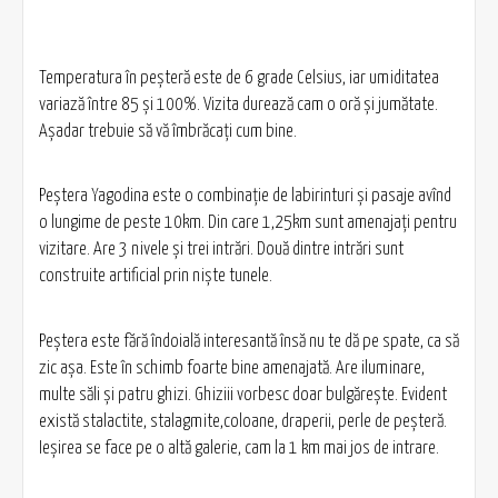
Temperatura în peșteră este de 6 grade Celsius, iar umiditatea
variază între 85 și 100%. Vizita durează cam o oră și jumătate.
Așadar trebuie să vă îmbrăcați cum bine.
Peștera Yagodina este o combinație de labirinturi și pasaje avînd
o lungime de peste 10km. Din care 1,25km sunt amenajați pentru
vizitare. Are 3 nivele și trei intrări. Două dintre intrări sunt
construite artificial prin niște tunele.
Peștera este fără îndoială interesantă însă nu te dă pe spate, ca să
zic așa. Este în schimb foarte bine amenajată. Are iluminare,
multe săli și patru ghizi. Ghiziii vorbesc doar bulgărește. Evident
există stalactite, stalagmite,coloane, draperii, perle de peșteră.
Ieșirea se face pe o altă galerie, cam la 1 km mai jos de intrare.