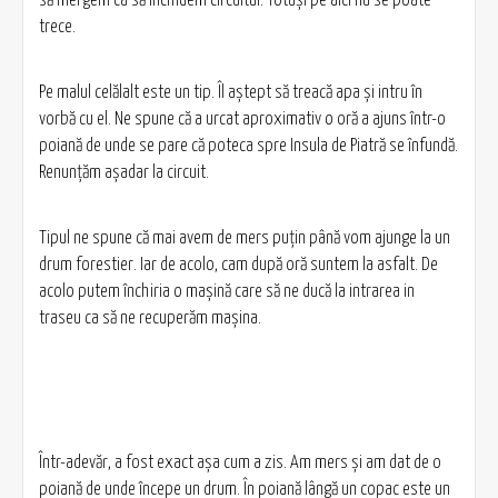
să mergem ca să inchidem circuitul. Totuși pe aici nu se poate
trece.
Pe malul celălalt este un tip. Îl aștept să treacă apa și intru în
vorbă cu el. Ne spune că a urcat aproximativ o oră a ajuns într-o
poiană de unde se pare că poteca spre Insula de Piatră se înfundă.
Renunțăm așadar la circuit.
Tipul ne spune că mai avem de mers puțin până vom ajunge la un
drum forestier. Iar de acolo, cam după oră suntem la asfalt. De
acolo putem închiria o mașină care să ne ducă la intrarea in
traseu ca să ne recuperăm mașina.
Într-adevăr, a fost exact așa cum a zis. Am mers și am dat de o
poiană de unde începe un drum. În poiană lângă un copac este un