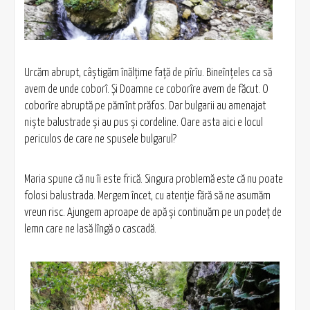
Urcăm abrupt, câștigăm înălțime față de pîrîu. Bineînțeles ca să
avem de unde coborî. Și Doamne ce coborîre avem de făcut. O
coborîre abruptă pe pămînt prăfos. Dar bulgarii au amenajat
niște balustrade și au pus și cordeline. Oare asta aici e locul
periculos de care ne spusele bulgarul?
Maria spune că nu îi este frică. Singura problemă este că nu poate
folosi balustrada. Mergem încet, cu atenție fără să ne asumăm
vreun risc. Ajungem aproape de apă și continuăm pe un podeț de
lemn care ne lasă lîngă o cascadă.