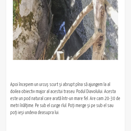
Apoi începem un urcuș scurt și abrupt pîna să ajungem la al
doilea obiectiv major al acestui traseu: Podul Diavolului. Acesta
este un pod natural care arată într-un mare fel. Are cam 20-30 de
metri înălțime. Pe sub el curge rîul. Poți merge și pe sub el sau
poți ieși undeva deasupra lui.