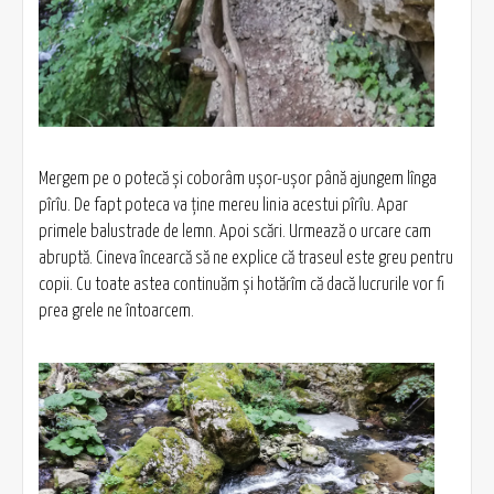
Mergem pe o potecă și coborâm ușor-ușor până ajungem lînga
pîrîu. De fapt poteca va ține mereu linia acestui pîrîu. Apar
primele balustrade de lemn. Apoi scări. Urmează o urcare cam
abruptă. Cineva încearcă să ne explice că traseul este greu pentru
copii. Cu toate astea continuăm și hotărîm că dacă lucrurile vor fi
prea grele ne întoarcem.