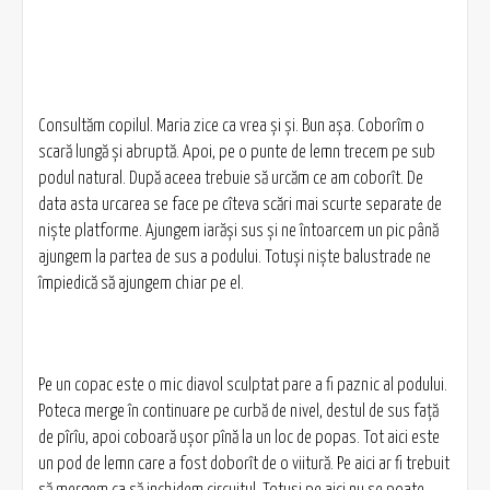
Consultăm copilul. Maria zice ca vrea și și. Bun așa. Coborîm o
scară lungă și abruptă. Apoi, pe o punte de lemn trecem pe sub
podul natural. După aceea trebuie să urcăm ce am coborît. De
data asta urcarea se face pe cîteva scări mai scurte separate de
niște platforme. Ajungem iarăși sus și ne întoarcem un pic până
ajungem la partea de sus a podului. Totuși niște balustrade ne
împiedică să ajungem chiar pe el.
Pe un copac este o mic diavol sculptat pare a fi paznic al podului.
Poteca merge în continuare pe curbă de nivel, destul de sus față
de pîrîu, apoi coboară ușor pînă la un loc de popas. Tot aici este
un pod de lemn care a fost doborît de o viitură. Pe aici ar fi trebuit