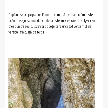
După un scurt popas ne lămurim cum stă treaba: urcăm niște
scări peisajul se mai deschide și este impresionant. Bulgarii au
creat un traseu cu scări și podețe care urcă tot versantul ăla
vertical. Măiculiță, să te ții!