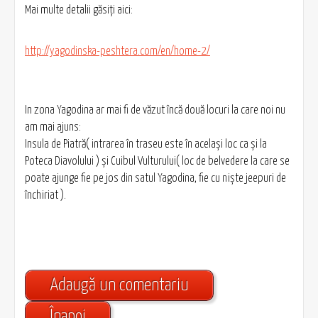
Mai multe detalii găsiți aici:
http://yagodinska-peshtera.com/en/home-2/
In zona Yagodina ar mai fi de văzut încă două locuri la care noi nu
am mai ajuns:
Insula de Piatră( intrarea în traseu este în același loc ca și la
Poteca Diavolului ) și Cuibul Vulturului( loc de belvedere la care se
poate ajunge fie pe jos din satul Yagodina, fie cu niște jeepuri de
închiriat ).
Adaugă un comentariu
Înapoi