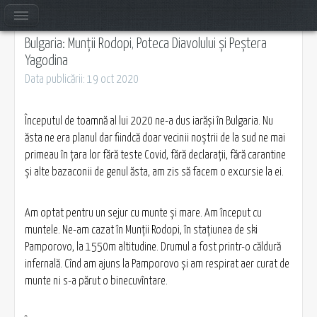
Bulgaria: Munții Rodopi, Poteca Diavolului și Peștera
Yagodina
Data publicării: 19 oct 2020
Începutul de toamnă al lui 2020 ne-a dus iarăși în Bulgaria. Nu
ăsta ne era planul dar fiindcă doar vecinii noștrii de la sud ne mai
primeau în țara lor fără teste Covid, fără declarații, fără carantine
și alte bazaconii de genul ăsta, am zis să facem o excursie la ei.
Am optat pentru un sejur cu munte și mare. Am început cu
muntele. Ne-am cazat în Munții Rodopi, în stațiunea de ski
Pamporovo, la 1550m altitudine. Drumul a fost printr-o căldură
infernală. Cînd am ajuns la Pamporovo și am respirat aer curat de
munte ni s-a părut o binecuvîntare.