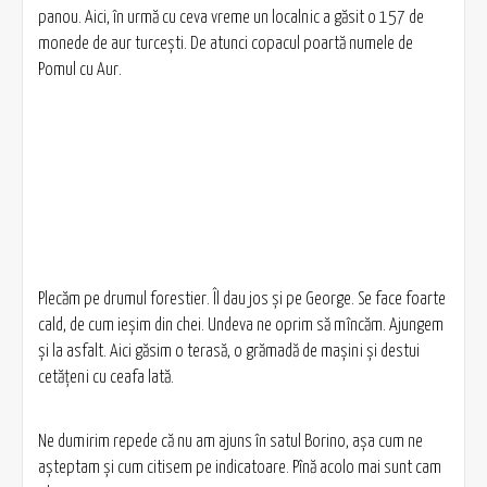
panou. Aici, în urmă cu ceva vreme un localnic a găsit o 157 de
monede de aur turcești. De atunci copacul poartă numele de
Pomul cu Aur.
Plecăm pe drumul forestier. Îl dau jos și pe George. Se face foarte
cald, de cum ieșim din chei. Undeva ne oprim să mîncăm. Ajungem
și la asfalt. Aici găsim o terasă, o grămadă de mașini și destui
cetățeni cu ceafa lată.
Ne dumirim repede că nu am ajuns în satul Borino, așa cum ne
așteptam și cum citisem pe indicatoare. Pînă acolo mai sunt cam