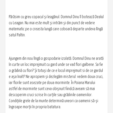
Părăsim cu greu copacul și leagănul. Domnul Dinu îl botează Dealul
cu Leagan. Nu mai este mult și intrăm și din punct de vedere
matematic pe o creasta lungă care coboară departe undeva lîngă
satul Paltin.
Ajungem din nou lîngă o gospodarie izolată. Domnul Dinu ne arată
în curte un loc imprejmuit cu gard unde se vad flori galbene. Sa fie
o grădină cu flori? Și totuși de ce e locul imprejmuit si de ce gardul
e așa înalt? Ne apropiem și dezlegăm misterul: vedem doua cruci,
iar florile sunt asezate pe doua morminte. În Poiana Marului
astfel de morminte sunt ceva obișnuit fiindcă aveam să mai
descoperim cruci scrise în curțile sau grădinile oamenilor.
Condițiile grele de la munte determină uneori ca oamenii să-și
îngroape morții în propria batatura.