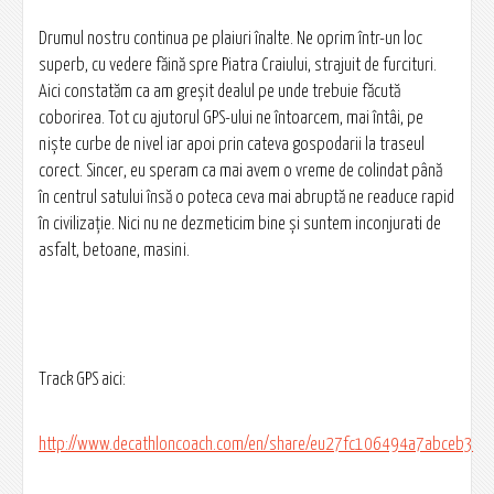
Drumul nostru continua pe plaiuri înalte. Ne oprim într-un loc
superb, cu vedere făină spre Piatra Craiului, strajuit de furcituri.
Aici constatăm ca am greșit dealul pe unde trebuie făcută
coborirea. Tot cu ajutorul GPS-ului ne întoarcem, mai întâi, pe
niște curbe de nivel iar apoi prin cateva gospodarii la traseul
corect. Sincer, eu speram ca mai avem o vreme de colindat până
în centrul satului însă o poteca ceva mai abruptă ne readuce rapid
în civilizație. Nici nu ne dezmeticim bine și suntem inconjurati de
asfalt, betoane, masini.
Track GPS aici:
http://www.decathloncoach.com/en/share/eu27fc106494a7abceb3