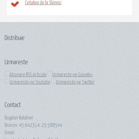
Cetatea de la Slimnic
Distribuie
Urmareste
Contact
Bogdan Balaban
Brasov:
45.642314
;
25.588544
Email: