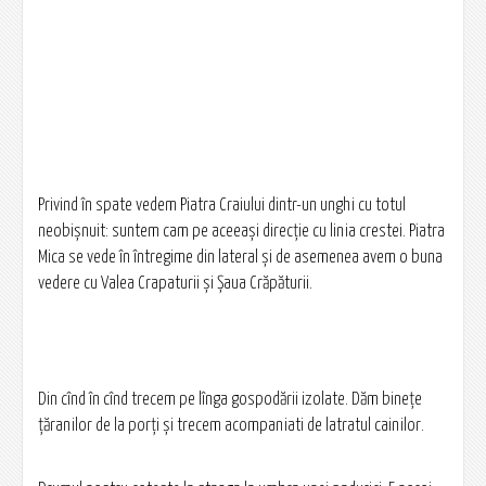
Privind în spate vedem Piatra Craiului dintr-un unghi cu totul
neobișnuit: suntem cam pe aceeași direcție cu linia crestei. Piatra
Mica se vede în întregime din lateral și de asemenea avem o buna
vedere cu Valea Crapaturii și Șaua Crăpăturii.
Din cînd în cînd trecem pe lînga gospodării izolate. Dăm binețe
țăranilor de la porți și trecem acompaniati de latratul cainilor.