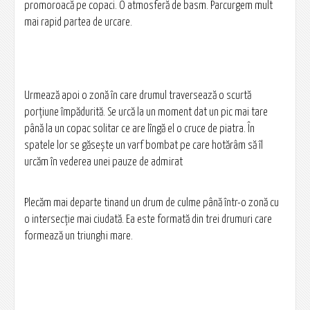
promoroacă pe copaci. O atmosferă de basm. Parcurgem mult
mai rapid partea de urcare.
Urmează apoi o zonă în care drumul traversează o scurtă
porțiune împădurită. Se urcă la un moment dat un pic mai tare
până la un copac solitar ce are lîngă el o cruce de piatra. În
spatele lor se găsește un varf bombat pe care hotărâm să îl
urcăm în vederea unei pauze de admirat
Plecăm mai departe tinand un drum de culme până într-o zonă cu
o intersecție mai ciudată. Ea este formată din trei drumuri care
formează un triunghi mare.