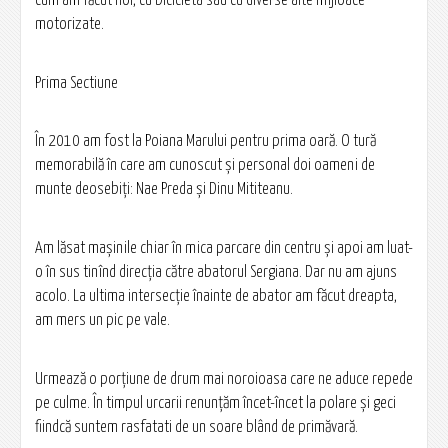
cum am făcut noi, cu bicicleta sau cu diverse alte mijloace
motorizate.
Prima Sectiune
În 2010 am fost la Poiana Marului pentru prima oară. O tură
memorabilă în care am cunoscut și personal doi oameni de
munte deosebiți: Nae Preda și Dinu Mititeanu.
Am lăsat mașinile chiar în mica parcare din centru și apoi am luat-
o în sus tinînd direcția către abatorul Sergiana. Dar nu am ajuns
acolo. La ultima intersecție înainte de abator am făcut dreapta,
am mers un pic pe vale.
Urmează o porțiune de drum mai noroioasa care ne aduce repede
pe culme. În timpul urcarii renunțăm încet-încet la polare și geci
fiindcă suntem rasfatati de un soare blând de primăvară.