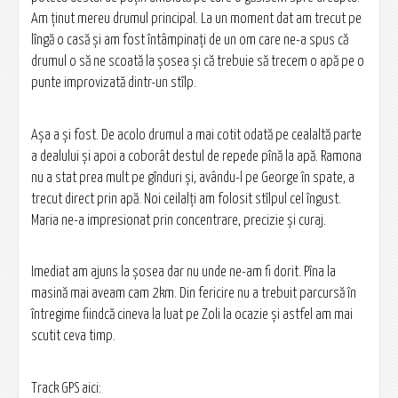
Am ținut mereu drumul principal. La un moment dat am trecut pe
lîngă o casă și am fost întâmpinați de un om care ne-a spus că
drumul o să ne scoată la șosea și că trebuie să trecem o apă pe o
punte improvizată dintr-un stîlp.
Așa a și fost. De acolo drumul a mai cotit odată pe cealaltă parte
a dealului și apoi a coborât destul de repede pînă la apă. Ramona
nu a stat prea mult pe gînduri și, avându-l pe George în spate, a
trecut direct prin apă. Noi ceilalți am folosit stîlpul cel îngust.
Maria ne-a impresionat prin concentrare, precizie și curaj.
Imediat am ajuns la șosea dar nu unde ne-am fi dorit. Pîna la
masină mai aveam cam 2km. Din fericire nu a trebuit parcursă în
întregime fiindcă cineva la luat pe Zoli la ocazie și astfel am mai
scutit ceva timp.
Track GPS aici: