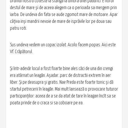
Drumul nostru coteste la stanga la umbra unei padurici. E noroi
destul de mare și de aceea alegem ca o perioada sa mergem prin
iarba. De undeva din fata se aude zgomot mare de motoare. Apar
câțiva inși mandrii nevoie de mare de isprăvile lor pe doua sau
patru roti.
Sus undeva vedem un copac izolat. Acolo facem popas. Aici este
Vf. Crăpătorul.
Și într-adevăr locul a fost foarte bine ales căci de una din crengi
era atârnat un leagăn. Așadar..parc de distractii extrem în aer
liber. Și pe deasupra și gratis. Nae Preda este foarte tonic și dă
startul petrecerii în leagăn. Mai mult lansează o provocare tuturor
participanților: aceea de a se da atat de tare în leagan încît sa se
poata prinde de o craca si sa coboare pe ea.