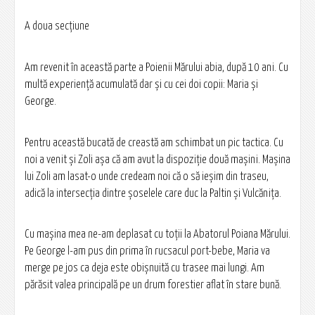
A doua secțiune
Am revenit în această parte a Poienii Mărului abia, după 10 ani. Cu
multă experiență acumulată dar și cu cei doi copii: Maria și
George.
Pentru această bucată de creastă am schimbat un pic tactica. Cu
noi a venit și Zoli așa că am avut la dispoziție două mașini. Mașina
lui Zoli am lasat-o unde credeam noi că o să ieșim din traseu,
adică la intersecția dintre șoselele care duc la Paltin și Vulcănița.
Cu mașina mea ne-am deplasat cu toții la Abatorul Poiana Mărului.
Pe George l-am pus din prima în rucsacul port-bebe, Maria va
merge pe jos ca deja este obișnuită cu trasee mai lungi. Am
părăsit valea principală pe un drum forestier aflat în stare bună.