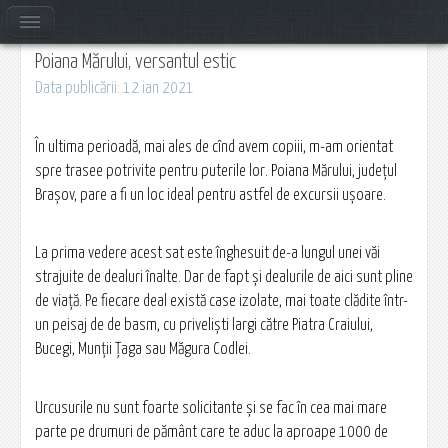
Poiana Mărului, versantul estic
Data publicării: 12 ian 2021
În ultima perioadă, mai ales de cînd avem copiii, m-am orientat
spre trasee potrivite pentru puterile lor. Poiana Mărului, județul
Brașov, pare a fi un loc ideal pentru astfel de excursii ușoare.
La prima vedere acest sat este înghesuit de-a lungul unei văi
strajuite de dealuri înalte. Dar de fapt și dealurile de aici sunt pline
de viață. Pe fiecare deal există case izolate, mai toate clădite într-
un peisaj de de basm, cu priveliști largi către Piatra Craiului,
Bucegi, Munții Țaga sau Măgura Codlei.
Urcusurile nu sunt foarte solicitante și se fac în cea mai mare
parte pe drumuri de pământ care te aduc la aproape 1000 de