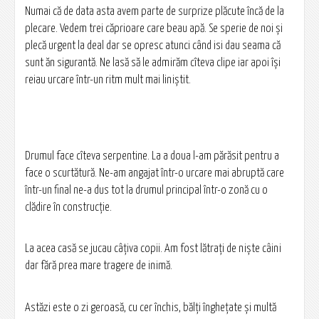
Numai că de data asta avem parte de surprize plăcute încă de la
plecare. Vedem trei căprioare care beau apă. Se sperie de noi și
plecă urgent la deal dar se opresc atunci când isi dau seama că
sunt ăn sigurantă. Ne lasă să le admirăm cîteva clipe iar apoi își
reiau urcare într-un ritm mult mai liniștit.
Drumul face cîteva serpentine. La a doua l-am părăsit pentru a
face o scurtătură. Ne-am angajat într-o urcare mai abruptă care
într-un final ne-a dus tot la drumul principal într-o zonă cu o
clădire în construcție.
La acea casă se jucau câțiva copii. Am fost lătrați de niște câini
dar fără prea mare tragere de inimă.
Astăzi este o zi geroasă, cu cer închis, bălți înghețate și multă