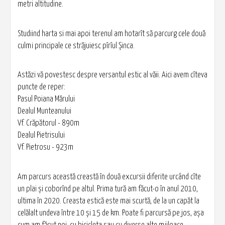
metri altitudine.
Studiind harta si mai apoi terenul am hotarît să parcurg cele două
culmi principale ce străjuiesc pîrîul Șinca.
Astăzi vă povestesc despre versantul estic al văii. Aici avem cîteva
puncte de reper:
Pasul Poiana Mărului
Dealul Munteanului
Vf. Crăpătorul - 890m
Dealul Pietrisului
Vf. Pietrosu - 923m
Am parcurs această creastă în două excursii diferite urcând cîte
un plai și coborînd pe altul. Prima tură am făcut-o în anul 2010,
ultima în 2020. Creasta estică este mai scurtă, de la un capăt la
celălalt undeva între 10 și 15 de km. Poate fi parcursă pe jos, așa