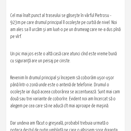
Cel mai înalt punct al traseului se găsește în vârful Pietrosu -
923m pe care drumul principal îl ocolește pe curbă de nivel. Noi
am ales sa îl urcăm și am luat-o pe un drumeag care ne-a dus pînă
pe vîrf.
Un pic mai jos este o altă casă care atunci cînd este vreme bună
cu siguranță are un peisaj pe cinste.
Revenim în drumul principal și începem să coborâm ușor-ușor
până într-o zonă unde este o antenă de telefonie. Drumul o
ocolește iar după aceea coborârea se accentuează. Sunt mai cam
două sau trei variante de coborîre. Evident noi am încercat să o
alegem pe cea care să ne aducă cît mai aproape de mașină.
Dar undeva am făcut o greșeală, probabil trebuia urmată o
poteca destul de puțin umblată pe care o găsisem spre dreapta.