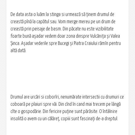
De data asta o luăm la stinga si urmează să ținem drumul de
creastă pînă la capătul sau. Vom merge mereu pe un drum de
creastă prin peisaje de basm. Din păcate nu este vizibilitate
foarte bună așadar vedem doar zona dinspre Vulcănița și Valea
Șinca. Așadar vederile spre Bucegi și Piatra Craiului rămîn pentru
altă dată.
Drumul are urcări si coborîri, nenumărate intersectii cu drumuri ce
coboară pe plaiuri spre văi. Din cînd în cand mai trecem pe lângă
cîte o gospodărie. Din fericire puține sunt părăsite. O întâlnire
insolită o avem cu un călăreț, copiii sunt fascinați de-a dreptul.