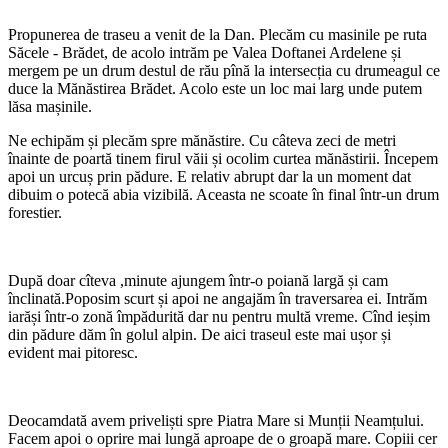
Propunerea de traseu a venit de la Dan. Plecăm cu masinile pe ruta
Săcele - Brădet, de acolo intrăm pe Valea Doftanei Ardelene și
mergem pe un drum destul de rău pînă la intersecția cu drumeagul ce
duce la Mănăstirea Brădet. Acolo este un loc mai larg unde putem
lăsa mașinile.
Ne echipăm și plecăm spre mănăstire. Cu câteva zeci de metri
înainte de poartă tinem firul văii și ocolim curtea mănăstirii. Începem
apoi un urcuș prin pădure. E relativ abrupt dar la un moment dat
dibuim o potecă abia vizibilă. Aceasta ne scoate în final într-un drum
forestier.
După doar cîteva ,minute ajungem într-o poiană largă și cam
înclinată.Poposim scurt și apoi ne angajăm în traversarea ei. Intrăm
iarăși într-o zonă împădurită dar nu pentru multă vreme. Cînd ieșim
din pădure dăm în golul alpin. De aici traseul este mai ușor și
evident mai pitoresc.
Deocamdată avem priveliști spre Piatra Mare si Munții Neamțului.
Facem apoi o oprire mai lungă aproape de o groapă mare. Copiii cer