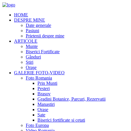
HOME
DESPRE MINE
Date generale
Pasiuni
Prietenii despre mine
ARTICOLE
Munte
Biserici Fortificate
Gânduri
Ştiri
Oraşe
GALERIE FOTO-VIDEO
Foto Romania
Prin Munti
Pesteri
Brasov
Gradini Botanice, Parcuri, Rezervatii
Manastiri
Orase
Sate
Biserici fortificate si cetati
Foto Europa
Video Romania