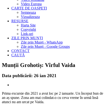
Video Europa
CARTE DE OASPETI
Semneaza
Vizualizeaza
RESURSE
Harta Site
Copyright
Link-uri
ZILE PRIN MUNȚI
Zile prin Munți - WhatsApp
Zile prin Munți - Google Groups
CONTACT
CAUTĂ
Munții Grohotiș: Vîrful Vaida
Data publicării: 26 ian 2021
Prima excursie din 2021 a avut loc pe 2 ianuarie. Un început bun de
an aș spune. Zona am mai colindat-o cu ceva vreme în urmă însă
atunci nu am urcat pe Vaida.