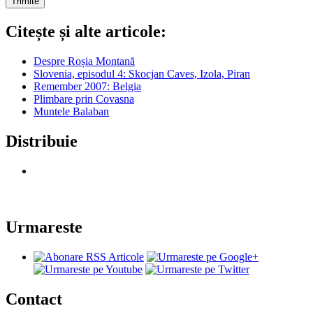
Citește și alte articole:
Despre Roșia Montană
Slovenia, episodul 4: Skocjan Caves, Izola, Piran
Remember 2007: Belgia
Plimbare prin Covasna
Muntele Balaban
Distribuie
Urmareste
Contact