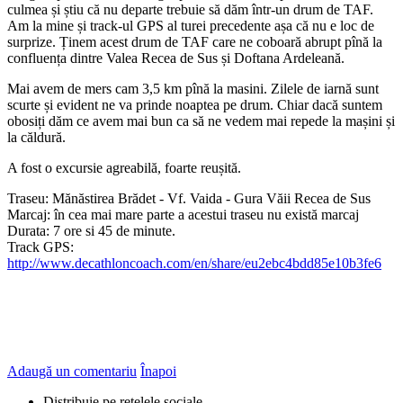
culmea și știu că nu departe trebuie să dăm într-un drum de TAF.
Am la mine și track-ul GPS al turei precedente așa că nu e loc de
surprize. Ținem acest drum de TAF care ne coboară abrupt pînă la
confluența dintre Valea Recea de Sus și Doftana Ardeleană.
Mai avem de mers cam 3,5 km pînă la masini. Zilele de iarnă sunt
scurte și evident ne va prinde noaptea pe drum. Chiar dacă suntem
obosiți dăm ce avem mai bun ca să ne vedem mai repede la mașini și
la căldură.
A fost o excursie agreabilă, foarte reușită.
Traseu: Mănăstirea Brădet - Vf. Vaida - Gura Văii Recea de Sus
Marcaj: în cea mai mare parte a acestui traseu nu există marcaj
Durata: 7 ore si 45 de minute.
Track GPS:
http://www.decathloncoach.com/en/share/eu2ebc4bdd85e10b3fe6
Adaugă un comentariu
Înapoi
Distribuie pe retelele sociale