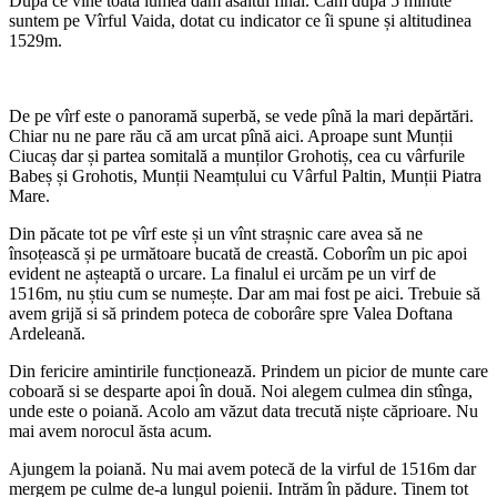
După ce vine toată lumea dăm asaltul final. Cam după 5 minute
suntem pe Vîrful Vaida, dotat cu indicator ce îi spune și altitudinea
1529m.
De pe vîrf este o panoramă superbă, se vede pînă la mari depărtări.
Chiar nu ne pare rău că am urcat pînă aici. Aproape sunt Munții
Ciucaș dar și partea somitală a munților Grohotiș, cea cu vârfurile
Babeș și Grohotis, Munții Neamțului cu Vârful Paltin, Munții Piatra
Mare.
Din păcate tot pe vîrf este și un vînt strașnic care avea să ne
însoțească și pe următoare bucată de creastă. Coborîm un pic apoi
evident ne așteaptă o urcare. La finalul ei urcăm pe un virf de
1516m, nu știu cum se numește. Dar am mai fost pe aici. Trebuie să
avem grijă si să prindem poteca de coborâre spre Valea Doftana
Ardeleană.
Din fericire amintirile funcționează. Prindem un picior de munte care
coboară si se desparte apoi în două. Noi alegem culmea din stînga,
unde este o poiană. Acolo am văzut data trecută niște căprioare. Nu
mai avem norocul ăsta acum.
Ajungem la poiană. Nu mai avem potecă de la virful de 1516m dar
mergem pe culme de-a lungul poienii. Intrăm în pădure. Tinem tot