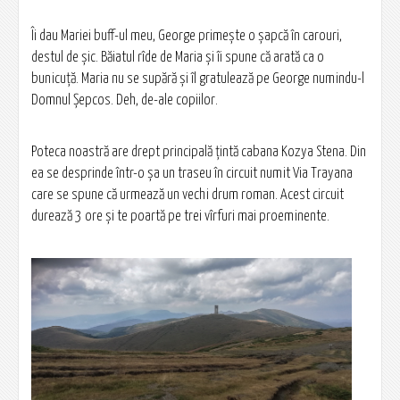
Îi dau Mariei buff-ul meu, George primește o șapcă în carouri,
destul de șic. Băiatul rîde de Maria și îi spune că arată ca o
bunicuță. Maria nu se supără și îl gratulează pe George numindu-l
Domnul Șepcos. Deh, de-ale copiilor.
Poteca noastră are drept principală țintă cabana Kozya Stena. Din
ea se desprinde într-o șa un traseu în circuit numit Via Trayana
care se spune că urmează un vechi drum roman. Acest circuit
durează 3 ore și te poartă pe trei vîrfuri mai proeminente.