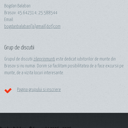
Bogdan Balaban
Brasov:
45.642314
;
25.588544
Email:
bogdanbalaban(la)gmail(dot)com
Grup de discutii
Grupul de discutii
zileprinmunti
este dedicat iubitorilor de munte din
Brasov si nu numai. Dorim sa facilitam posibilitatea de a face excursii pe
munte, de a vizita locuri interesante.
Pagina grupului si inscriere