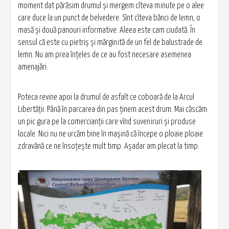
moment dat părăsim drumul și mergem cîteva minute pe o alee
care duce la un punct de belvedere. Sînt cîteva bănci de lemn, o
masă și două panouri informative. Aleea este cam ciudată. În
sensul că este cu pietriș și mărginită de un fel de balustrade de
lemn. Nu am prea înțeles de ce au fost necesare asemenea
amenajări.
Poteca revine apoi la drumul de asfalt ce coboară de la Arcul
Libertății. Până în parcarea din pas ținem acest drum. Mai căscăm
un pic gura pe la comercianții care vînd suveniruri și produse
locale. Nici nu ne urcăm bine în mașină că începe o ploaie ploaie
zdravănă ce ne însoțește mult timp. Așadar am plecat la timp.