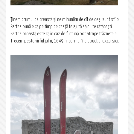
Ținem drumul de creastă și ne minunăm de cît de deși sunt stîlpii.
Partea bună e că pe timp de ceață te ajută să nu te rătăcești.
Partea proastă este că în caz de furtună pot atrage trăznetele.
Trecem peste vîrful jalni, 1649m, cel mai înalt puct al excursiei.