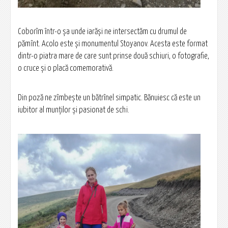
Coborîm într-o șa unde iarăși ne intersectăm cu drumul de
pămînt. Acolo este și monumentul Stoyanov. Acesta este format
dintr-o piatra mare de care sunt prinse două schiuri, o fotografie,
o cruce și o placă comemorativă.
Din poză ne zîmbește un bătrînel simpatic. Bănuiesc că este un
iubitor al munților și pasionat de schi.