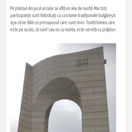
Pe platoul din jurul arcului se află un alai de nuntă. Mai toți
participanții sunt îmbrăcați cu costume tradiționale bulgărești
așa că ne dăm cu presupusul care sunt mirii. Toată lumea care
este pe acolo, că sunt sau nu cu nunta, este servită cu prăjituri.