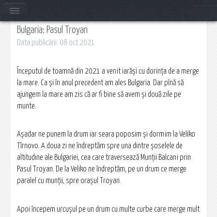
Bulgaria: Pasul Troyan
Data publicării: 08 oct 2021
Începutul de toamnă din 2021 a venit iarăși cu dorința de a merge
la mare. Ca și în anul precedent am ales Bulgaria. Dar pînă să
ajungem la mare am zis că ar fi bine să avem și două zile pe
munte.
Așadar ne punem la drum iar seara poposim și dormim la Veliko
Tîrnovo. A doua zi ne îndreptăm spre una dintre șoselele de
altitudine ale Bulgariei, cea care traversează Munții Balcani prin
Pasul Troyan. De la Veliko ne îndreptăm, pe un drum ce merge
paralel cu munții, spre orașul Troyan.
Apoi începem urcușul pe un drum cu multe curbe care merge mult