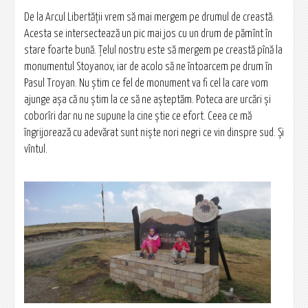
De la Arcul Libertății vrem să mai mergem pe drumul de creastă.
Acesta se intersectează un pic mai jos cu un drum de pămînt în
stare foarte bună. Țelul nostru este să mergem pe creastă pînă la
monumentul Stoyanov, iar de acolo să ne întoarcem pe drum în
Pasul Troyan. Nu știm ce fel de monument va fi cel la care vom
ajunge așa că nu știm la ce să ne așteptăm. Poteca are urcări și
coborîri dar nu ne supune la cine știe ce efort. Ceea ce mă
îngrijorează cu adevărat sunt niște nori negri ce vin dinspre sud. Și
vîntul.