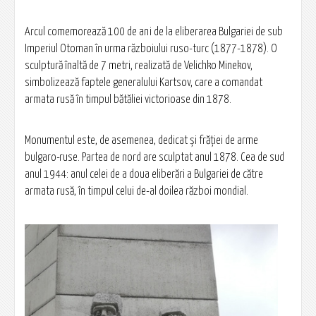
Arcul comemorează 100 de ani de la eliberarea Bulgariei de sub
Imperiul Otoman în urma războiului ruso-turc (1877-1878). O
sculptură înaltă de 7 metri, realizată de Velichko Minekov,
simbolizează faptele generalului Kartsov, care a comandat
armata rusă în timpul bătăliei victorioase din 1878.
Monumentul este, de asemenea, dedicat și frăției de arme
bulgaro-ruse. Partea de nord are sculptat anul 1878. Cea de sud
anul 1944: anul celei de a doua eliberări a Bulgariei de către
armata rusă, în timpul celui de-al doilea război mondial.