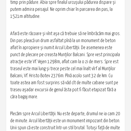
timp prin pădure. Abia spre finalul urcușului pădurea dispare și
putem admira peisajul. Ne oprim chiar în parcarea din pas, la
1521m altitudine.
Afară este răcoare și vînt așa că trebuie să ne îmbrăcăm mai gros.
Din pas pleacă un drum asfaltat pînă la un monument de beton
aflat în apropiere și numit Arcul Libertății. De asemenea este
punct de plecare pe creasta Munților Balcani. Spre vest principala
atracție este Vf. Vejen 1298m, aflat cam la o zi de mers. Spre est
traseul este mai lung și trece peste cel mai înalt vîrf al Munților
Balcani, Vf. Hristo Botev 2376m. Pînă acolo sunt 32 de km. Cu
toate astea am fost surprins să văd cît de multe cabane sunt pe
traseu așadar excursii de genul ăsta pot fi făcut etapizat fără a
căra bagaj mare.
Plecăm spre Arcul Libertății. Nu este departe, drumul ne ia cam 20
de minute. Arcul libertății este un monument impozant din beton.
Unii spun că este construit într-un stil brutal. Totuși față de multe