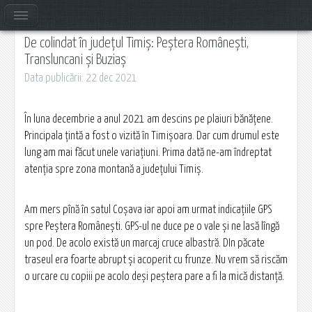
De colindat în județul Timiș: Peștera Românești,
Transluncani și Buziaș
Data publicării: 22 dec 2021
În luna decembrie a anul 2021 am descins pe plaiuri bănățene.
Principala țintă a fost o vizită în Timișoara. Dar cum drumul este
lung am mai făcut unele variațiuni. Prima dată ne-am îndreptat
atenția spre zona montană a județului Timiș.
Am mers pînă în satul Coșava iar apoi am urmat indicațiile GPS
spre Peștera Românești. GPS-ul ne duce pe o vale și ne lasă lîngă
un pod. De acolo există un marcaj cruce albastră. DIn păcate
traseul era foarte abrupt și acoperit cu frunze. Nu vrem să riscăm
o urcare cu copiii pe acolo deși peștera pare a fi la mică distanță.