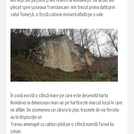
Am ieșit din peșteră și am revenit la Românești. De acolo am
plecat spre șoseaua Transluncani. Am trecut prima dată prin
satul Tomești, o fostă colonie minieră aflată pe o vale.
În zonă există o stîncă mare pe care este desenată harta
României la dimensiuni mari iar pe hartă este marcat locul în care
ne aflăm. De asemenea cei cărora le plac traseele de via ferrata
au la dispoziție un
Traseu amenajat cu cabluri pînă pe o stîncă numită Turnul lui
Liman.