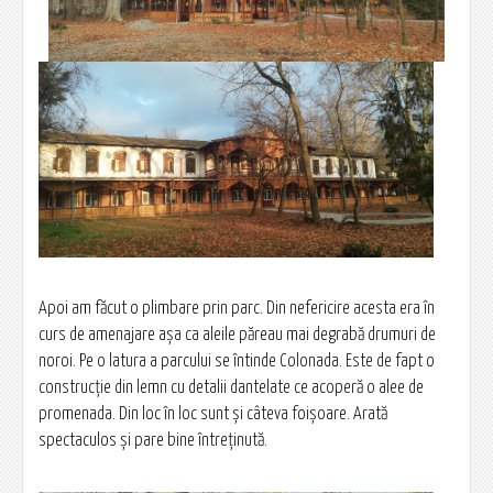
Apoi am făcut o plimbare prin parc. Din nefericire acesta era în
curs de amenajare așa ca aleile păreau mai degrabă drumuri de
noroi. Pe o latura a parcului se întinde Colonada. Este de fapt o
construcție din lemn cu detalii dantelate ce acoperă o alee de
promenada. Din loc în loc sunt și câteva foișoare. Arată
spectaculos și pare bine întreținută.