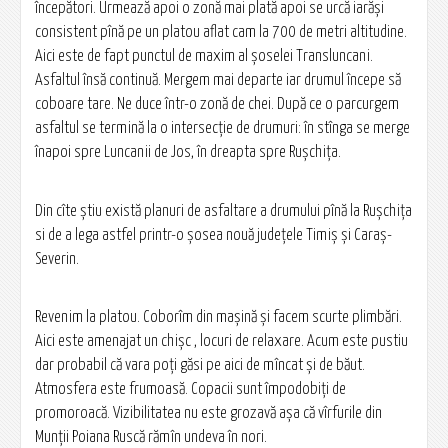
începători. Urmează apoi o zonă mai plată apoi se urcă iarăși
consistent pînă pe un platou aflat cam la 700 de metri altitudine.
Aici este de fapt punctul de maxim al șoselei Transluncani.
Asfaltul însă continuă. Mergem mai departe iar drumul începe să
coboare tare. Ne duce într-o zonă de chei. După ce o parcurgem
asfaltul se termină la o intersecție de drumuri: în stînga se merge
înapoi spre Luncanii de Jos, în dreapta spre Rușchița.
Din cîte știu există planuri de asfaltare a drumului pînă la Rușchița
si de a lega astfel printr-o șosea nouă județele Timiș și Caraș-
Severin.
Revenim la platou. Coborîm din mașină și facem scurte plimbări.
Aici este amenajat un chișc , locuri de relaxare. Acum este pustiu
dar probabil că vara poți găsi pe aici de mîncat și de băut.
Atmosfera este frumoasă. Copacii sunt împodobiți de
promoroacă. Vizibilitatea nu este grozavă așa că vîrfurile din
Munții Poiana Ruscă rămîn undeva în nori.