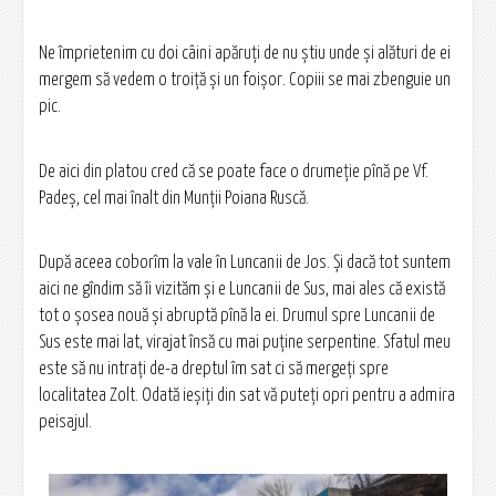
Ne împrietenim cu doi câini apăruți de nu știu unde și alături de ei
mergem să vedem o troiță și un foișor. Copiii se mai zbenguie un
pic.
De aici din platou cred că se poate face o drumeție pînă pe Vf.
Padeș, cel mai înalt din Munții Poiana Ruscă.
După aceea coborîm la vale în Luncanii de Jos. Și dacă tot suntem
aici ne gîndim să îi vizităm și e Luncanii de Sus, mai ales că există
tot o șosea nouă și abruptă pînă la ei. Drumul spre Luncanii de
Sus este mai lat, virajat însă cu mai puține serpentine. Sfatul meu
este să nu intrați de-a dreptul îm sat ci să mergeți spre
localitatea Zolt. Odată ieșiți din sat vă puteți opri pentru a admira
peisajul.