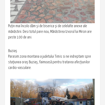
Puțin mai încolo dăm și de biserica și de celelalte anexe ale
mănăstirii. Desi totul pare nou, Mănăstirea Izvorul lui Miron are
peste 100 de ani.
Buziaș
Parasim zona montana a judetului Timis si ne indreptam spre
stațiunea oraș Buziaș, faimoasă pentru tratarea afecțiunilor
cardio-vasculare.