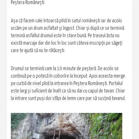
Peștera Românești
Așa că facem cale întoarsă pînă în satul românești iar de acolo
urcăm pe un drum asfaltat și îngust. Chiar și după ce se termină
termină asfaltul drumul este în stare bună. Pe traseul ăsta nu
există marcaje dar din loc în loc sunt câteva inscripții pe săgeți
care te ajută să nu te rătăcești.
Drumul se termină cam la 10 minute de peșteră. De acolo se
continuă pe o potecă în coborîre la început. Apoi aceasta merge
pe curbă de nivel pînă la intrarea în Peștera Românești. Portalul
este larg și suficient de înalt ca să nu dai cu capul de tavan. Chiar
la intrare sunt puși doi stîlpi de lemn care par să susțină tavanul.