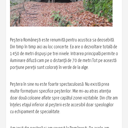
Peștera Românești este renumită pentru acustica sa deosebită.
Din timp în timp aici au loc concerte. Ea are o dezvoltare totală de
1450 de metri dispuși pe trei nivele. Intrarea principală permite o
iluminare difuză cam pe o distanță de 70 de metri.Tot pe această
porțiune pereții sunt colorați în verde de la alge.
Peștera în sine nu este foarte spectaculoasă. Nu există prea
multe formațiuni specifice peșterilor. Mie mi-au atras atenția
doar două coloane aflate spre capătul zonei vizitabile. Din cîte am
înțeles etajul inferior al peșterii este accesibil doar speologilor
cu echipament de specialitate.