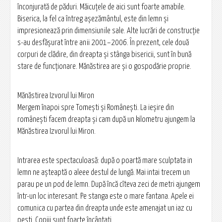
înconjurată de păduri. Măicuțele de aici sunt foarte amabile.
Biserica, la fel ca întreg aşezământul, este din lemn şi
impresionează prin dimensiunile sale. Alte lucrări de construcţie
s-au desfăşurat între anii 2001–2006. În prezent, cele două
corpuri de clădire, din dreapta şi stânga bisericii, sunt în bună
stare de funcţionare. Mănăstirea are şi o gospodărie proprie.
Mănăstirea Izvorul lui Miron
Mergem înapoi spre Tomești și Românești. La ieșire din
românești facem dreapta și cam după un kilometru ajungem la
Mănăstirea Izvorul lui Miron.
Intrarea este spectaculoasă: după o poartă mare sculptata in
lemn ne așteaptă o aleee destul de lungă. Mai intai trecem un
parau pe un pod de lemn. După încă cîteva zeci de metri ajungem
într-un loc interesant. Pe stanga este o mare fantana. Apele ei
comunica cu partea din dreapta unde este amenajat un iaz cu
pesti. Copiii sunt foarte încântați.