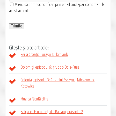
Vreau să primesc notificări prin email cînd apar comentarii la
acest articol.
Citește și alte articole:
Perla Croației: orașul Dubrovnik
Dolomiți, episodul 6: gruppo Odle-Puez
Polonia, episodul 3: Castelul Psczyna, Nikiszowiec,
Katowice
Muzica făcută altfel
Bulgaria: Frumuseți din Balcani, episodul 2