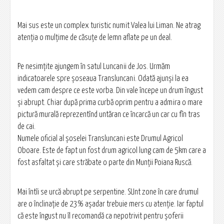
Mai sus este un complex turistic numit Valea lui Liman. Ne atrag
atenția o mulțime de căsuțe de lemn aflate pe un deal.
Pe nesimțite ajungem în satul Luncanii de Jos. Urmăm
indicatoarele spre șoseaua Transluncani. Odată ajunși la ea
vedem cam despre ce este vorba. Din vale începe un drum îngust
și abrupt. Chiar după prima curbă oprim pentru a admira o mare
pictură murală reprezentînd untăran ce încarcă un car cu fîn tras
de cai.
Numele oficial al șoselei Transluncani este Drumul Agricol
Oboare. Este de fapt un fost drum agricol lung cam de 5km care a
fost asfaltat și care străbate o parte din Munții Poiana Ruscă.
Mai întîi se urcă abrupt pe serpentine. SUnt zone în care drumul
are o înclinație de 23% așadar trebuie mers cu atenție. Iar faptul
că este îngust nu îl recomandă ca nepotrivit pentru șoferii