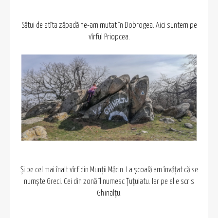
Sătui de atîta zăpadă ne-am mutat în Dobrogea. Aici suntem pe
vîrful Priopcea.
Și pe cel mai înalt vîrf din Munții Măcin. La școală am învățat că se
numște Greci. Cei din zonă îl numesc Țuțuiatu. Iar pe el e scris
Ghinalțu.