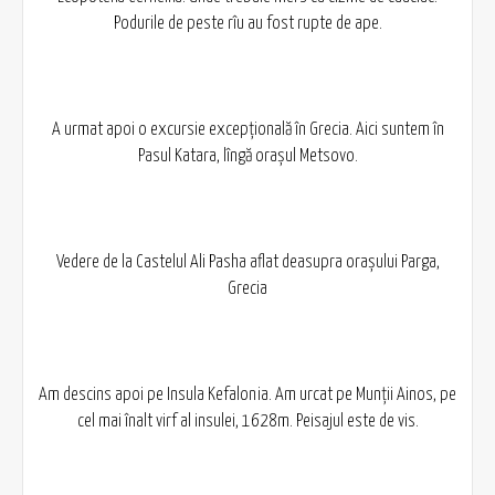
Podurile de peste rîu au fost rupte de ape.
A urmat apoi o excursie excepțională în Grecia. Aici suntem în
Pasul Katara, lîngă orașul Metsovo.
Vedere de la Castelul Ali Pasha aflat deasupra orașului Parga,
Grecia
Am descins apoi pe Insula Kefalonia. Am urcat pe Munții Ainos, pe
cel mai înalt virf al insulei, 1628m. Peisajul este de vis.