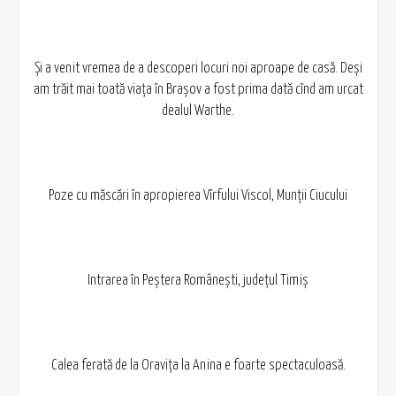
Și a venit vremea de a descoperi locuri noi aproape de casă. Deși
am trăit mai toată viața în Brașov a fost prima dată cînd am urcat
dealul Warthe.
Poze cu măscări în apropierea Vîrfului Viscol, Munții Ciucului
Intrarea în Peștera Românești, județul Timiș
Calea ferată de la Oravița la Anina e foarte spectaculoasă.