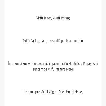
Vîrful Iezer, Munții Parîng
Tot în Parîng, dar pe cealaltă parte a muntelui
În toamnă am avut o excursie în premieră în Munții Șes-Plopiș. Aici
suntem pe Vîrful Măgura Mare.
În drum spre Vîrful Măgura Priei, Munții Meseș