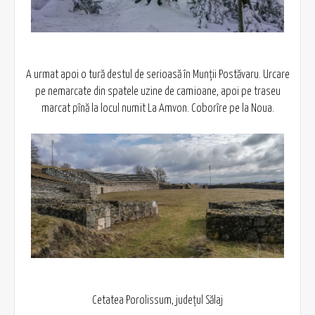
A urmat apoi o tură destul de serioasă în Munții Postăvaru. Urcare
pe nemarcate din spatele uzine de camioane, apoi pe traseu
marcat pînă la locul numit La Amvon. Coborîre pe la Noua.
Cetatea Porolissum, județul Sălaj