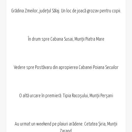
Grădina Zmeilor, județul Sălaj. Un loc de joacă grozav pentru copii.
În drum spre Cabana Susai, Munții Piatra Mare
Vedere spre Postăvaru din apropierea Cabanei Poiana Secuilor
O altă urcare în premieră: Tipia Racoșului, Munții Perșani
Au urmat un weekend pe plaiuri arădene. Cetatea Șiria, Munții
Zarand.