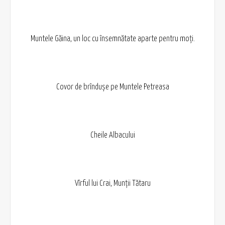
Muntele Găina, un loc cu însemnătate aparte pentru moți.
Covor de brîndușe pe Muntele Petreasa
Cheile Albacului
Vîrful lui Crai, Munții Tătaru