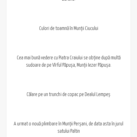
Culori de toamnă în Munții Ciucului
Cea mai bună vedere cu Piatra Craiului se obține după multă
sudoare de pe Vîrful Păpușa, Munții Iezer Păpușa.
Călare pe un trunchi de copac pe Dealul Lempeș
A urmat o nouă plimbare în Munții Perșani, de data asta în jurul
satului Paltin