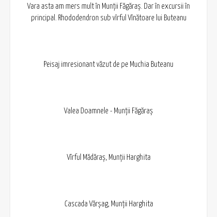
Vara asta am mers mult în Munții Făgăraș. Dar în excursii în
principal. Rhododendron sub vîrful Vînătoare lui Buteanu
Peisaj imresionant văzut de pe Muchia Buteanu
Valea Doamnele - Munții Făgăraș
Vîrful Mădăraș, Munții Harghita
Cascada Vărșag, Munții Harghita