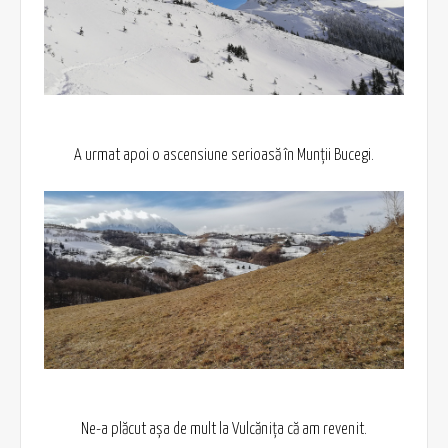
A urmat apoi o ascensiune serioasă în Munții Bucegi.
Ne-a plăcut așa de mult la Vulcănița că am revenit.