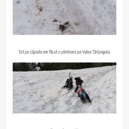
Tot pe zăpada am făcut o plimbare pe Valea Tărlungului.