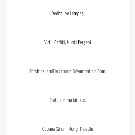
Dediței pe Lempeș
Vîrful Cetății, Munții Perșani
Sfîrșit de iarnă la cabana Salvamont din Bran.
Statuia Inima lui Iisus
Cabana Săruni, Munții Trascău