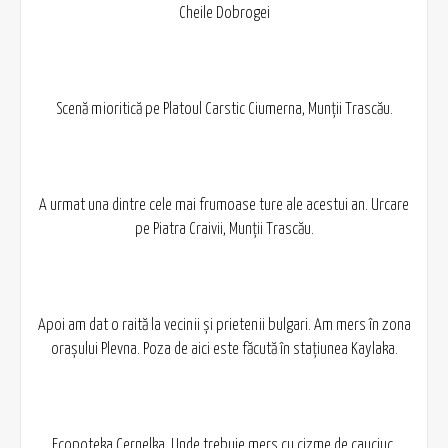
Cheile Dobrogei
Scenă mioritică pe Platoul Carstic Ciumerna, Munții Trascău.
A urmat una dintre cele mai frumoase ture ale acestui an. Urcare
pe Piatra Craivii, Munții Trascău.
Apoi am dat o raită la vecinii și prietenii bulgari. Am mers în zona
orașului Plevna. Poza de aici este făcută în stațiunea Kaylaka.
Ecopoteka Cernelka. Unde trebuie mers cu cizme de cauciuc.