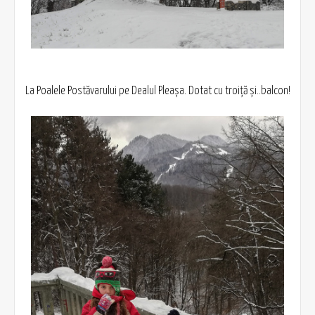
La Poalele Postăvarului pe Dealul Pleașa. Dotat cu troiță și..balcon!