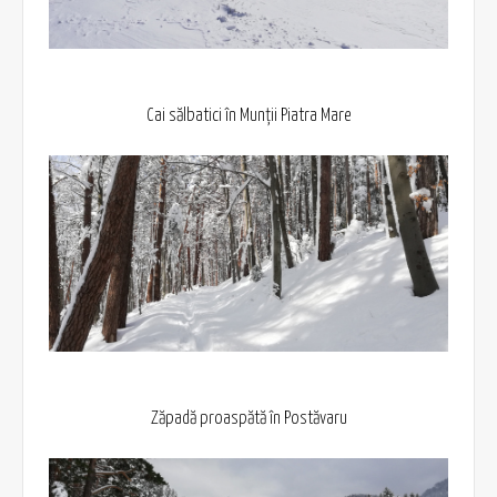
Cai sălbatici în Munții Piatra Mare
Zăpadă proaspătă în Postăvaru